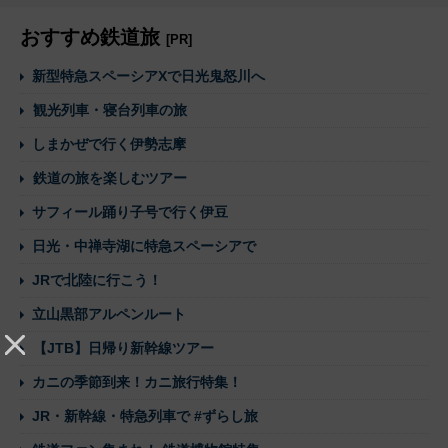
おすすめ鉄道旅
[PR]
新型特急スペーシアXで日光鬼怒川へ
観光列車・寝台列車の旅
しまかぜで行く伊勢志摩
鉄道の旅を楽しむツアー
サフィール踊り子号で行く伊豆
日光・中禅寺湖に特急スペーシアで
JRで北陸に行こう！
立山黒部アルペンルート
【JTB】日帰り新幹線ツアー
カニの季節到来！カニ旅行特集！
JR・新幹線・特急列車で #ずらし旅