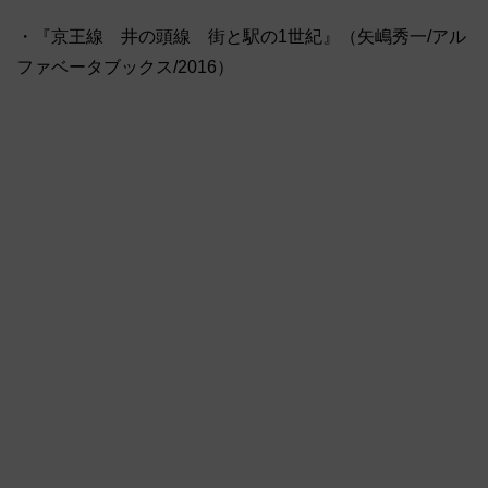
・『京王線 井の頭線 街と駅の1世紀』（矢嶋秀一/アル
ファベータブックス/2016）