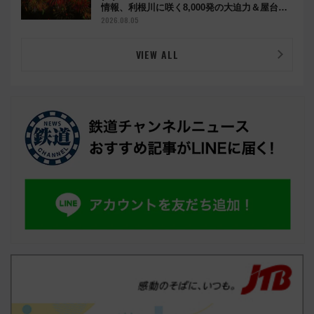
情報、利根川に咲く8,000発の大迫力＆屋台を
満喫
2026.08.05
VIEW ALL