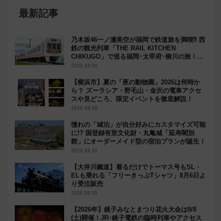
最新記事
乃木坂46一ノ瀬美空が福岡で鉄道旅を満喫⁈ 西
鉄の観光列車「THE RAIL KITCHEN
CHIKUGO」で巡る福岡･太宰府･柳川の旅！
YouTubeが公開に
2026.08.06
【横浜市】夏の「夜の動物園」2026は何時か
ら？ ズーラシア・野毛山・金沢の電車アクセ
スや見どころ、限定イベントを徹底解説！
2026.08.06
憧れの「城泊」が自分好みにカスタマイズ可能
に!? 国登録有形文化財・丸亀城「延寿閣別
館」にオーダーメイド型の宿泊プランが誕生！
2026.08.06
【大井川鐵道】着るだけでトーマス号もSL・
ELも乗れる「フリーきっぷTシャツ」8月6日よ
り受注販売
2026.08.05
【2026年】銚子みなとまつり花火大会は8/8
(土)開催！JR･銚子電鉄の臨時列車やアクセス