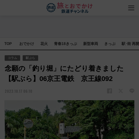
TOP
おでかけ
花火
青春18きっぷ
新型車両
きっぷ
駅･街 再
コラム
駅ぶら
念願の「釣り堀」にたどり着きました
【駅ぶら】06京王電鉄 京王線092
2023.10.17 06:10