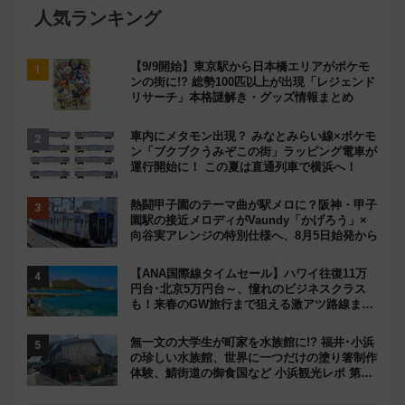
人気ランキング
【9/9開始】東京駅から日本橋エリアがポケモ
ンの街に!? 総勢100匹以上が出現「レジェンド
リサーチ」本格謎解き・グッズ情報まとめ
車内にメタモン出現？ みなとみらい線×ポケモ
ン「ブクブクうみぞこの街」ラッピング電車が
運行開始に！ この夏は直通列車で横浜へ！
熱闘甲子園のテーマ曲が駅メロに？阪神・甲子
園駅の接近メロディがVaundy「かげろう」×
向谷実アレンジの特別仕様へ、8月5日始発から
【ANA国際線タイムセール】ハワイ往復11万
円台･北京5万円台～、憧れのビジネスクラス
も！来春のGW旅行まで狙える激アツ路線まと
め（8/10まで）
無一文の大学生が町家を水族館に!? 福井･小浜
の珍しい水族館、世界に一つだけの塗り箸制作
体験、鯖街道の御食国など 小浜観光レポ 第2
弾