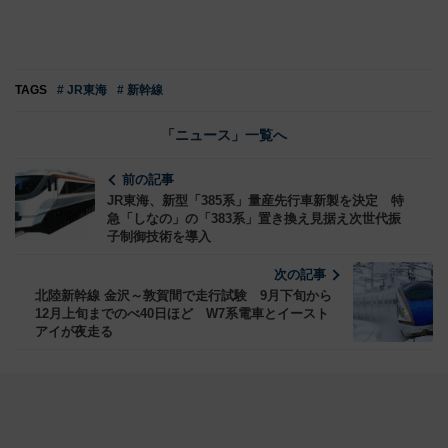
TAGS
# JR東海
# 新幹線
「ニュース」一覧へ
前の記事
JR東海、新型「385系」量産先行車新製を決定 特
急「しなの」の「383系」置き換え見据え次世代振
子制御技術を導入
次の記事
北陸新幹線 金沢～敦賀間で走行試験 9月下旬から
12月上旬までのべ40日ほど W7系電車とイースト
アイが夜走る