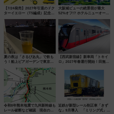
【7/24発売】2027年引退のドク
大阪城ビューの絶景宿が最大
ターイエロー（T5編成）記念グ
52%オフ!? ホテルニューオータ
ッズ7種が登場！ 新幹線車内放
ニ大阪の40周年「夏のタイムセ
送の目覚まし時計など通販・販
ール」で秋の関西旅を豪華にす
売店舗まとめ
る方法（8月20日まで！）
夏の夜は「さるびあ丸」で飲も
【西武新宿線】新車両「トキイ
う！船上ビアガーデンで東京湾
ロ」2027年春運行開始！田無・
の夜景を眺めながら軽く一
新所沢にも停車 2028年春には
杯……工場直送生ビールや島グ
「第2弾」も
ルメが美味い
令和8年熊本地震で九州新幹線も
近鉄が新型レール削正車「きず
レール破断など確認 現在の運
な」9月導入 「ミリング式」採