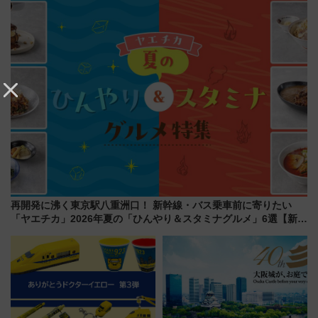
饅」、オムライス専門店「肉と
島とは異なる魅力を持つ今夏の
たまご」新グルメ続々登場！
注目スポット
【2026年8月】
再開発に沸く東京駅八重洲口！ 新幹線・バス乗車前に寄りたい
「ヤエチカ」2026年夏の「ひんやり＆スタミナグルメ」6選【新店
舗も！】