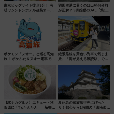
東京ビッグサイト徒歩3分！ 有
羽田空港に着くのは出発何分前
明ワシントンホテル改装オープ
が正解？ 9月始動のJAL「第1タ
ン直前「ゆりかもめ運転台付き
ーミナル北側サテライト」は徒
客室」や海鮮丼が人気の朝食ビ
歩1キロ超え！ 知っておきたい
ュッフェを現地レポ
変更点まとめ
ポケモン「ヌオー」と巡る高知
絶景路線を黄色い列車で気まま
旅！ ポケふた＆ヌオー電車で楽
旅、「海が見える難読駅」で幸
しむ鉄道スタンプラリーで土佐
せの黄色いハンカチに願いを
路の絶景と絶品グルメを満喫！
「新・鉄道ひとり旅」279回目
（7月18日スタート）
の舞台は「島原鉄道」
【駅ナカグルメ】エキュート秋
夏休みの家族旅行先にぴった
葉原に「T’sたんたん」 新橋に
り！都心から1時間の「湘南西エ
551蓬莱のDNAを継ぐ「東京豚
リア」満喫ガイド 鎌倉・江の