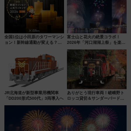
県越谷市）
全国1位は小田原のタワーマンシ
富士山と花火の絶景コラボ！
ョン！新幹線通勤が変える？
2026年「河口湖湖上祭」を楽し
「住みたい街」の最新トレンド
む完全ガイド＆鉄道アクセスの
【新築マンション人気ランキン
ススメ
グ】
JR北海道が新型事業用機関車
ありがとう現行車両！嵯峨野ト
「DD200形式500代」3両導入へ
ロッコ貸切＆サンダーバードレ
ストランで語り合う秋の京都
斉藤雪乃＆福原トシヒロと行
く！9月13日「京都の鉄道満喫
ツアー」開催