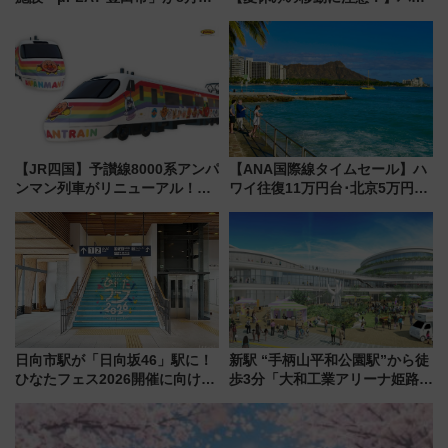
日開業！全8店舗が出店し街の新
ドバッグやPCケースも対象の
たな玄関口へ
「身の回り品」新サイズ制限
(40×30×20cm)おさらい
【JR四国】予讃線8000系アンパ
【ANA国際線タイムセール】ハ
ンマン列車がリニューアル！内
ワイ往復11万円台･北京5万円台
外装デザイン公開 デビューは
～、憧れのビジネスクラスも！
今年12月
来春のGW旅行まで狙える激ア
ツ路線まとめ（8/10まで）
日向市駅が「日向坂46」駅に！
新駅 “手柄山平和公園駅”から徒
ひなたフェス2026開催に向けJR
歩3分「大和工業アリーナ姫路」
九州が記念きっぷや臨時列車で
10月開業！Novelbright公演 や
全力応援 夜行列車「ドリーム
大相撲巡業など 豪華イベントと
おひさま号」も走る
アクセス