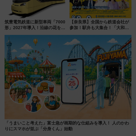
筑豊電気鉄道に新型車両「7000
【奈良県】全国から鉄道会社が
形」2027年導入！沿線の花をイ
参加！駅弁も大集合！「大和鉄
メージしたイエローを採用 車
道まつり2026」が8月8日・9日
内は落ち着いたゆとりある空間
に開催決定
に
「うまいこと考えた」富士急が画期的な仕組みを導入！ 人のかわ
りにスマホが並ぶ「分身くん」始動