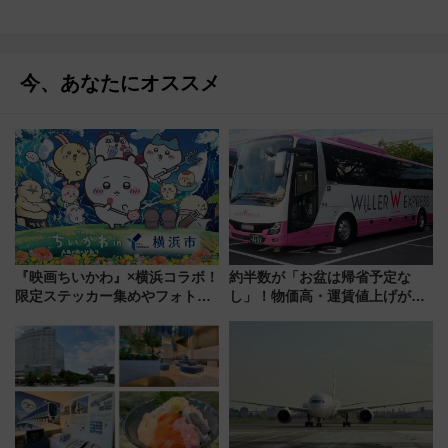
今、あなたにオススメ
『映画ちいかわ』×横浜コラボ！
約半数が「お盆は帰省予定な
限定ステッカー集めやフォトス
し」！物価高・運賃値上げが財
ポット、特別花火でみなとみら
布を直撃、往復1万円以内なら帰
いを満喫しよう（花火鑑賞会応
りたいけど……【WILLER お盆
募は7/12まで！）
帰省動向調査】