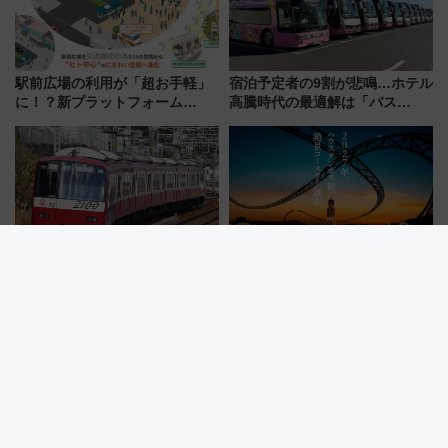
駅前広場の利用が「超お手軽」
宿泊予定者の9割が悲鳴…ホテル
に！？新プラットフォーム
高騰時代の最適解は「バス
「HirakeBA」8月3日始動、ス
泊」!? WILLER最新調査で判明
マホで簡単申請 物販や演奏会な
した、推し活遠征や観光時のリ
どに【JR東日本】
アルな懐事情
2026年夏・京急「ウィング・シ
ハウステンボスに初の「絶景コ
ート」平日特別運行 ダイヤ・
ースター」2027年誕生！秋の
乗車方法を解説！2階建てバスや
「すんごいハロウィン」見どこ
三浦海岸を堪能できるお出かけ
ろも一挙紹介
プランもご紹介