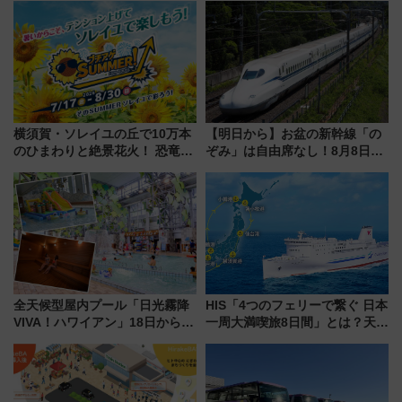
横須賀・ソレイユの丘で10万本
【明日から】お盆の新幹線「の
のひまわりと絶景花火！ 恐竜や
ぞみ」は自由席なし！8月8日午
ドッグプールなど三浦半島の日
前はほぼ満席…でも数時間ズラ
帰りお出かけ最新情報（2026年
せば空きが見つかることも 混
7月17日～開催）
雑避ける「空席」探しのコツ
全天候型屋内プール「日光霧降
HIS「4つのフェリーで繋ぐ 日本
VIVA！ハワイアン」18日から営
一周大満喫旅8日間」とは？天橋
業開始 小さなお子様連れのフ
立・小樽・日光東照宮など全国
ァミリーから大人まで幅広い世
の絶景＆限定グルメを網羅！煩
代が一日中楽しる夏のリゾート
雑な手続きも不要でお手軽に楽
を楽しんで
しめるプランが登場