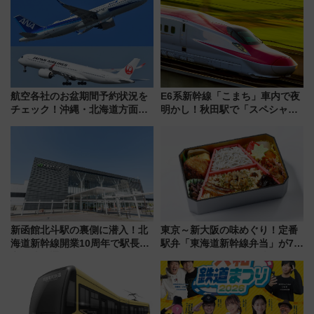
敬の名作写真も、駅弁フェスも
アクセス攻略法、2万発の花火が
同時開催！
都心の夜に！
航空各社のお盆期間予約状況を
E6系新幹線「こまち」車内で夜
チェック！沖縄・北海道方面は
明かし！秋田駅で「スペシャル
予約急増中、いまから狙うべき
ナイト」8月開催、料金や予約方
日は？
法は？
新函館北斗駅の裏側に潜入！北
東京～新大阪の味めぐり！定番
海道新幹線開業10周年で駅長
駅弁「東海道新幹線弁当」が7月
室・地下通路など公開イベン
21日にリニューアル発売
ト 参加方法や体験内容を紹介