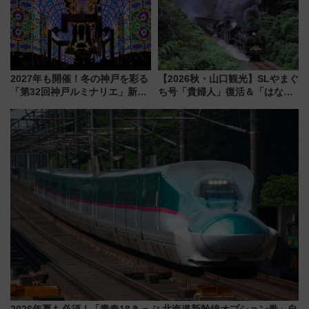
2027年も開催！冬の神戸を彩る
【2026秋・山口観光】SLやまぐ
「第32回神戸ルミナリエ」新た
ち号「貴婦人」復活＆「はなあ
な「希望の鐘」とともに震災の
かり」初走行区間も！山口DCの
記憶を次世代へ
注目観光列車まとめ きっぷの取
り方は？