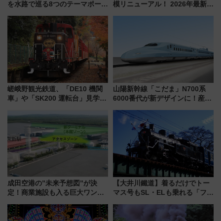
を水路で巡る8つのテーマポート
模リニューアル！ 2026年最新の
と限定デコレーションを解説
新エリア・工場見学の見どころ
と料金・アクセスを徹底解説
（札幌市）
嵯峨野観光鉄道、「DE10 機関
山陽新幹線「こだま」N700系
車」や「SK200 運転台」見学ツ
6000番代が新デザインに！産学
アーを開催！ ラストランイベン
連携で描く瀬戸内の波模様 運
トの一環で激レア体験できちゃ
用は今冬から
うかも 参加方法やスケジュール
をご紹介
成田空港の”未来予想図”が決
【大井川鐵道】着るだけでトー
定！商業施設も入る巨大ワンタ
マス号もSL・ELも乗れる「フリ
ーミナル、京成の高架新駅整備
ーきっぷTシャツ」8月6日より
で新型特急が品川･羽田とを結
受注販売
ぶ！ JR空港駅は2面3線化！