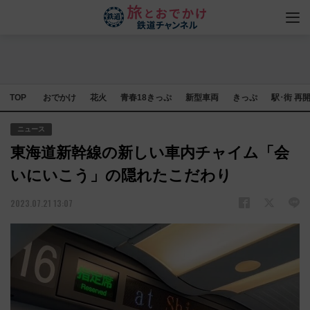
TOP
おでかけ
花火
青春18きっぷ
新型車両
きっぷ
駅･街 再
ニュース
東海道新幹線の新しい車内チャイム「会
いにいこう」の隠れたこだわり
2023.07.21 13:07