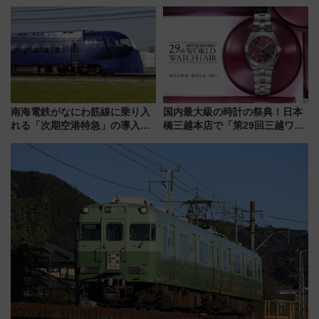
転見合わせ状況と交通網への影
用でメンテナンス作業を効率
響
化！安全性や乗り心地の向上に
貢献するだけでなく、全線区で
活躍するための仕組みも
南海電鉄がなにわ筋線に乗り入
国内最大級の時計の祭典！日本
れる「次期空港特急」の導入を
橋三越本店で「第29回三越ワー
決定！ピニンファリーナによる
ルドウォッチフェア」開幕
日本初の鉄道デザイン
【2026年8月5日～25日】