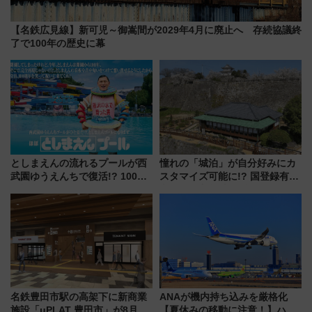
【名鉄広見線】新可児～御嵩間が2029年4月に廃止へ 存続協議終
了で100年の歴史に幕
としまえんの流れるプールが西
憧れの「城泊」が自分好みにカ
武園ゆうえんちで復活!? 100周
スタマイズ可能に!? 国登録有形
年記念企画＆「春日のうん○スラ
文化財・丸亀城「延寿閣別館」
イダー」に注目 2026年夏は所
にオーダーメイド型の宿泊プラ
沢へ遊びに行こう
ンが誕生！
名鉄豊田市駅の高架下に新商業
ANAが機内持ち込みを厳格化
施設「μPLAT 豊田市」が8月26
【夏休みの移動に注意！】ハン