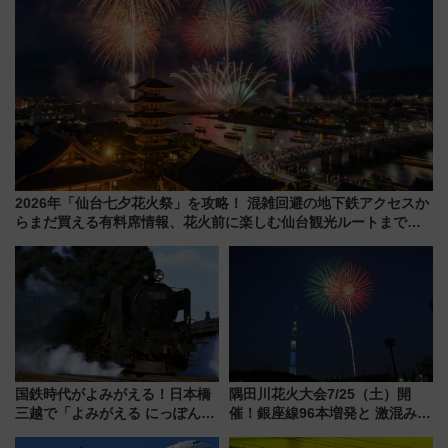
2026年「仙台七夕花火祭」を攻略！ 混雑回避の地下鉄アクセスか
らまだ買える有料席情報、花火前に楽しむ仙台観光ルートまで解
説！
国鉄時代がよみがえる！日本橋
隅田川花火大会7/25（土）開
三越で「よみがえる にっぽんの
催！銀座線96本増発と 激混みの
鉄道展」7/22-8/3開催、広田尚
「浅草駅」を回避する最寄り駅･