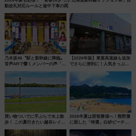
2026年夏も必須！「青春18きっぷ 北海道新幹線オプション券」自
動改札対応ルールと途中下車の罠
乃木坂46〝駅と新幹線に降臨〟
【2026年版】東葉高速線も追加
音声ARで響くメンバーの声「真
でさらに便利に！人気きっぷ
夏の全国ツアー2026」
「サンキューちばフリーパス」
今年も発売 秋・早春に千葉県を
巡るなら使い勝手・コスパ抜群
買い物ついでに手ぶらで水上散
2026年夏は那智勝浦へ！熊野灘
歩！ この夏行きたい越谷レイク
に面した「特選」白砂ビーチは
タウンの新たな水辺の憩いエリ
必見 「第17回那智勝浦町花火大
ア「LAKESIDE PARK」（埼玉
会」は8月11日開催！