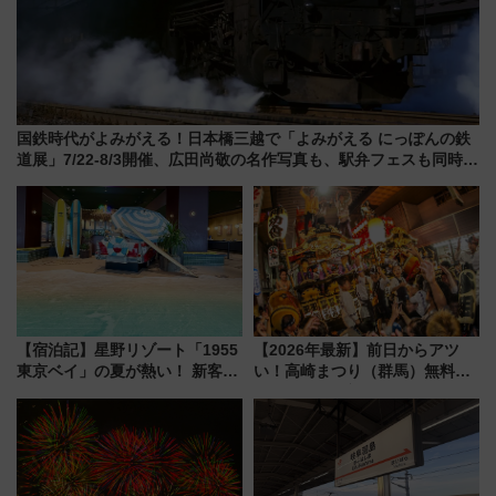
国鉄時代がよみがえる！日本橋三越で「よみがえる にっぽんの鉄
道展」7/22-8/3開催、広田尚敬の名作写真も、駅弁フェスも同時開
催！
【宿泊記】星野リゾート「1955
【2026年最新】前日からアツ
東京ベイ」の夏が熱い！ 新客室
い！高崎まつり（群馬）無料観
「50sスターダムルーム」とア
覧エリアから初開催100人みこ
メリカングルメ＆絶品スイーツ
しまで
を満喫（千葉県浦安市）