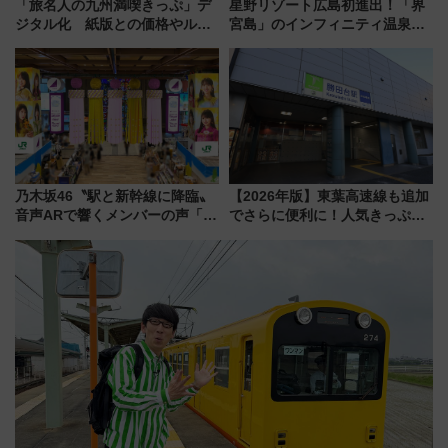
「旅名人の九州満喫きっぷ」デ
星野リゾート広島初進出！「界
ジタル化 紙版との価格やルー
宮島」のインフィニティ温泉と
ルの違いを解説
古式サウナ「石風呂」を大解剖
宿泊料金・アクセスは？（2026
年7月23日開業）
乃木坂46〝駅と新幹線に降臨〟
【2026年版】東葉高速線も追加
音声ARで響くメンバーの声「真
でさらに便利に！人気きっぷ
夏の全国ツアー2026」
「サンキューちばフリーパス」
今年も発売 秋・早春に千葉県を
巡るなら使い勝手・コスパ抜群