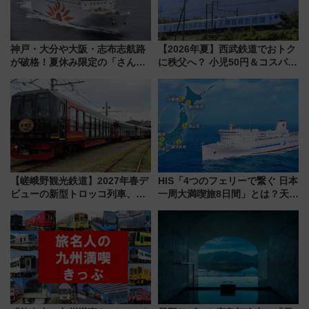
神戸・大分や大阪・志布志航路
【2026年夏】西武鉄道でおトク
が破格！夏休み限定の「さんふ
に秩父へ？ 小児50円＆コスパ最
らわあスペシャルセール」スタ
強きっぷで「安・近・短」な家
ート 夕朝食ビュッフェ付きで
族旅行！ 深夜の正丸トンネル探
快適な船旅はいかが？
検や特急ラビューも
【嵯峨野観光鉄道】2027年春デ
HIS「4つのフェリーで繋ぐ 日本
ビューの新型トロッコ列車、い
一周大満喫旅8日間」とは？天橋
よいよ試運転開始へ！現行車両
立・小樽・日光東照宮など全国
は2026年で引退
の絶景＆限定グルメを網羅！煩
雑な手続きも不要でお手軽に楽
しめるプランが登場