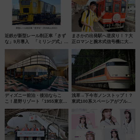
近鉄が新型レール削正車「きず
まさかの出発駅へ逆戻り！？大
な」9月導入 「ミリング式」採
正ロマンと腕木式信号機に大興
用でメンテナンス作業を効率
奮「新・鉄道ひとり旅」277回
化！安全性や乗り心地の向上に
目の舞台は岐阜県の「明知鉄
貢献するだけでなく、全線区で
道」
活躍するための仕組みも
ディズニー前泊・後泊ならこ
浅草→下今市ノンストップ！？
こ！星野リゾート「1955東京ベ
東武100系スペーシアがブルー
イ」が子連れや夕食難民を救う5
リボン賞35周年記念で「デビュ
つの理由 無料バス＆24時間サー
ー当時の停車駅」を再現 運転
ビスで混雑回避
時刻や特急券の買い方を紹介