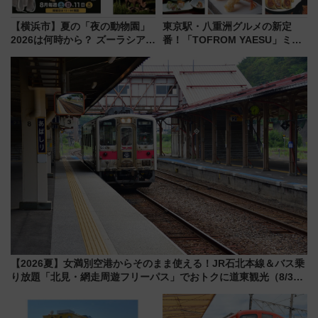
【横浜市】夏の「夜の動物園」
東京駅・八重洲グルメの新定
2026は何時から？ ズーラシア・
番！「TOFROM YAESU」ミシ
野毛山・金沢の電車アクセスや
ュラン店から大衆酒場まで68店
見どころ、限定イベントを徹底
舗が集結した食の空間を徹底解
解説！
剖！（9/10開業）
【2026夏】女満別空港からそのまま使える！JR石北本線＆バス乗
り放題「北見・網走周遊フリーパス」でおトクに道東観光（8/3発
売）