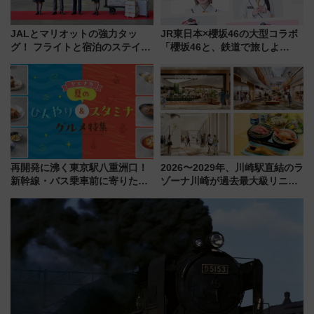
JALとマリオットの強力タッ
JR東日本×櫻坂46の大型コラボ
グ！ フライトと宿泊のステイタ
「櫻坂46と、鉄道で旅しよ
スマッチでFLY ON ポイントや
う。」が7月20日より始動！新
上級会員資格を効率よく獲得す
潟・長野・庄内へ
る方法を解説
再開発に沸く東京駅八重洲口！
2026〜2029年、川崎駅直結のラ
新幹線・バス乗車前に寄りたい
ゾーナ川崎が過去最大級リニュ
「ヤエチカ」2026年夏の「ひん
ーアル！ フードコート拡大など
やり＆スタミナグルメ」6選【新
「いつから何が変わるか」徹底
店舗も！】
解説！