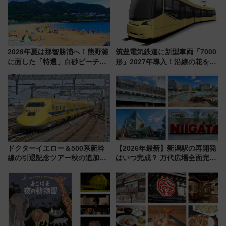
2026年夏は那智勝浦へ！熊野灘
筑豊電気鉄道に新型車両「7000
に面した「特選」白砂ビーチは
形」2027年導入！沿線の花をイ
必見 「第17回那智勝浦町花火大
メージしたイエローを採用 車
会」は8月11日開催！
内は落ち着いたゆとりある空間
に
ドクターイエロー＆500系新幹
【2026年最新】新潟駅の再開発
線の引退記念ツアー秋の追加企
はいつ完成？ 万代広場全面完成
画が決定！乗車体験やグッズ・
から「にいがた2キロ」・古町再
ホテル情報まとめ
開発、バスタ新潟構想まで徹底
解説！