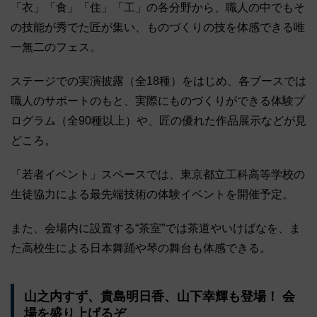
「衣」「食」「住」「工」の各分野から、職人の中でもそ
の技能が秀でた匠が集い、ものづくりの技を体感できる唯
一無二のフェス。
ステージでの実演披露（全18種）をはじめ、各ブースでは
職人のサポートのもと、実際にものづくりができる体験プ
ログラム（全90種以上）や、匠の優れた作品展示などが見
どころ。
「若者イベント」スペースでは、東京都立工科高等学校の
生徒協力による最先端技術の体験イベントを開催予定。
また、会場内に設置する“茶室”では茶道やいけばなを、ま
た高校生による日本舞踊や琴の舞台も体感できる。
山之内すず、貴島明日香、山下幸輝も登場！ 会
場を盛り上げるぞ