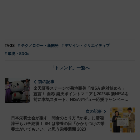
TAGS
# テクノロジー・新開発
# デザイン・クリエイティブ
# 環境・SDGs
「トレンド」一覧へ
前の記事
楽天証券ステージで菊地亜美「NISA 絶対始める」
宣言！ 自称 楽天ポイントマニアも2023年 新NISAを
前に本気スタート、NISAデビュー応援キャンペーン
＆TwitterフォローRTキャンペーンも
次の記事
日本栄養士会が推す「間食のとり方 5か条」に溝端
淳平もガチ納得！ 8/4 は栄養の日「かかりつけの栄
養士がいてもいい」と思う栄養週間 2023