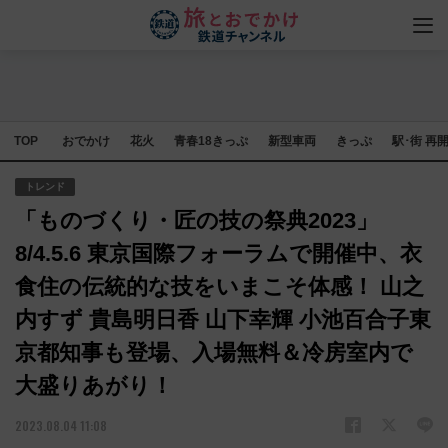
TOP
おでかけ
花火
青春18きっぷ
新型車両
きっぷ
駅･街 再
トレンド
「ものづくり・匠の技の祭典2023」
8/4.5.6 東京国際フォーラムで開催中、衣
食住の伝統的な技をいまこそ体感！ 山之
内すず 貴島明日香 山下幸輝 小池百合子東
京都知事も登場、入場無料＆冷房室内で
大盛りあがり！
2023.08.04 11:08