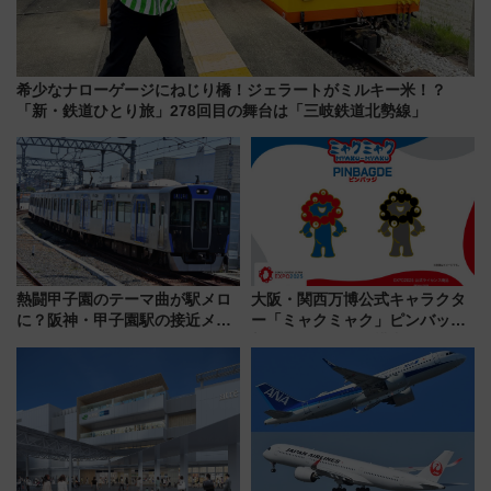
希少なナローゲージにねじり橋！ジェラートがミルキー米！？
「新・鉄道ひとり旅」278回目の舞台は「三岐鉄道北勢線」
熱闘甲子園のテーマ曲が駅メロ
大阪・関西万博公式キャラクタ
に？阪神・甲子園駅の接近メロ
ー「ミャクミャク」ピンバッジ
ディがVaundy「かげろう」×向
新登場！関西の駅構内などで7月
谷実アレンジの特別仕様へ、8月
中旬発売
5日始発から