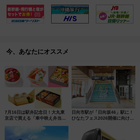
今、あなたにオススメ
7月16日は駅弁記念日！大丸東
日向市駅が「日向坂46」駅に！
京店で買える「車中映え弁当」
ひなたフェス2026開催に向けJR
フェア【2026年夏】
九州が記念きっぷや臨時列車で
全力応援 夜行列車「ドリーム
おひさま号」も走る