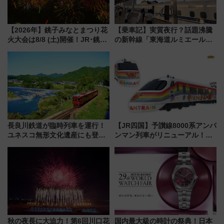
【2026年】銚子みなとまつり花
【乗車記】実質夜行？話題沸騰
火大会は8/8 (土)開催！JR･銚子
の新幹線「東海道ルミエールエ
電鉄の臨時列車やアクセス情
クスプレス」に乗車してみた
報、利根川に咲く8,000発の大迫
東京22時発、京都・新大阪に6
力＆屋台を満喫
時台着 見どころは岐阜羽島の
素晴らし過ぎる朝
長良川鉄道が臨時列車を運行！
【JR四国】予讃線8000系アンパ
ユネスコ無形文化遺産にも登録
ンマン列車がリニューアル！内
された「郡上おどり」楽しむ人
外装デザイン公開 デビューは
に 乗車には予約が必要
今年12月
秋の夜長に大迫力！第6回川口花
国内最大級の時計の祭典！日本