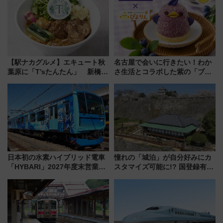
【駅ナカグルメ】エキュート秋
名古屋で会いに行きたい！わか
葉原に「T’sたんたん」 新橋に
さ生活とコラボした紫の「ブル
551蓬莱のDNAを継ぐ「東京豚
ーベリーぴよりん」期間限定販
饅」、オムライス専門店「肉と
売
たまご」新グルメ続々登場！
【2026年8月】
日本初の水素ハイブリッド電車
憧れの「城泊」が自分好みにカ
「HYBARI」2027年度末営業運
スタマイズ可能に!? 国登録有形
転へ 鉄道・発電・まちづくり
文化財・丸亀城「延寿閣別館」
で水素利活用が加速
にオーダーメイド型の宿泊プラ
ンが誕生！