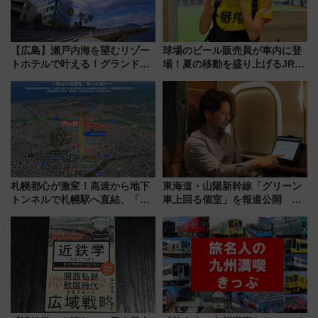
【広島】瀬戸内海を望むリゾー
球場のビール販売員が車内に登
トホテルで叶える！グランドプ
場！夏の移動を盛り上げるJR九
リンスホテル広島のフォトウエ
州「ビール新幹線」7月31日・8
ディング＆カジュアルパーティ
月7日限定 ソフトバンクホーク
ープラン
スとコラボ
札幌都心が激変！高速から地下
東海道・山陽新幹線「グリーン
トンネルで札幌駅へ直結、「創
車上回る個室」を報道公開 プ
成川通都心アクセス道路」が7月
ライベート感備えた上質な空間
から本格着工、延長4.8km整備
事業の全貌