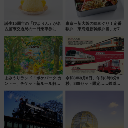
誕生15周年の「ぴよりん」が名
東京～新大阪の味めぐり！定番
古屋市交通局の一日乗車券に！
駅弁「東海道新幹線弁当」が7月
東山線では貸切電車も登場【限
21日にリニューアル発売
定1万5000枚】
よみうりランド「ポケパーク カ
令和8年8月8日、午前8時8分8
ントー」チケット新ルール解
秒、888セット限定……鉄道各
説！購入制限の緩和と入場時の
社の「8・8・8」な記念きっぷ
本人確認が11月スタート
たち