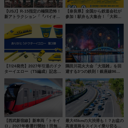
【USJ】R-15指定の極限恐怖！
【奈良県】全国から鉄道会社が
新アトラクション「『バイオハ
参加！駅弁も大集合！「大和鉄
ザード レクイエム』 ザ・ダイ
道まつり2026」が8月8日・9日
ブ」今秋登場 ―予測不能の恐
に開催決定
怖に泣き叫べ―
【7/24発売】2027年引退のドク
隅田川花火大会「大混雑」を回
ターイエロー（T5編成）記念グ
避する3つの鉄則！銀座線96本
ッズ7種が登場！ 新幹線車内放
増発･浅草線臨時ダイヤ･スカイ
送の目覚まし時計など通販・販
ツリー駅の規制まとめ 7/25開催
売店舗まとめ
（2026年）
【西武新宿線】新車両「トキイ
最大45kmの大渋滞も！？お盆の
ロ」2027年春運行開始！田無・
高速道路をスイスイ乗り切る快