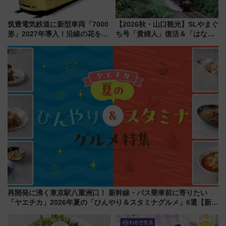
筑豊電気鉄道に新型車両「7000
【2026秋・山口観光】SLやまぐ
形」2027年導入！沿線の花をイ
ち号「貴婦人」復活＆「はなあ
メージしたイエローを採用 車
かり」初走行区間も！山口DCの
内は落ち着いたゆとりある空間
注目観光列車まとめ きっぷの取
に
り方は？
再開発に沸く東京駅八重洲口！ 新幹線・バス乗車前に寄りたい
「ヤエチカ」2026年夏の「ひんやり＆スタミナグルメ」6選【新店
舗も！】