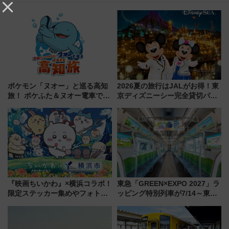
ポケモン「ヌオー」と巡る高知
2026夏の旅行はJALがお得！東
旅！ ポケふた＆ヌオー電車で楽
京ディズニーシー完全貸切パー
しむ鉄道スタンプラリーで土佐
ティー招待券が当たるキャンペ
路の絶景と絶品グルメを満喫！
ーン始まる 条件は「夏の国内
（7月18日スタート）
線に2回搭乗」
『映画ちいかわ』×横浜コラボ！
東急「GREEN×EXPO 2027」ラ
限定ステッカー集めやフォトス
ッピング特別列車が7/14～東
ポット、特別花火でみなとみら
横・田園都市・目黒線でデビュ
いを満喫しよう（花火鑑賞会応
ー！ 注目の編成やデザインまと
募は7/12まで！）
め