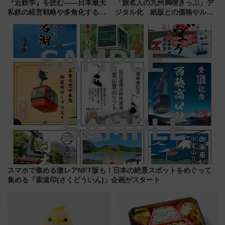
『近鉄学』を読む――日本最大
「旅名人の九州満喫きっぷ」デ
私鉄の経営戦略や多角化する事
ジタル化 紙版との価格やルー
業の根底にある考えを浮き彫り
ルの違いを解説
にする一冊
スマホで集める激レアNFT版も！日本の絶景スポットをめぐって
集める「索道印(さくどういん)」企画がスタート