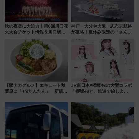
秋の夜長に大迫力！第6回川口花
神戸・大分や大阪・志布志航路
火大会チケット情報＆川口駅か
が破格！夏休み限定の「さんふ
らのアクセスガイド
らわあスペシャルセール」スタ
ート 夕朝食ビュッフェ付きで
快適な船旅はいかが？
【駅ナカグルメ】エキュート秋
JR東日本×櫻坂46の大型コラボ
葉原に「T’sたんたん」 新橋に
「櫻坂46と、鉄道で旅しよ
551蓬莱のDNAを継ぐ「東京豚
う。」が7月20日より始動！新
饅」、オムライス専門店「肉と
潟・長野・庄内へ
たまご」新グルメ続々登場！
【2026年8月】