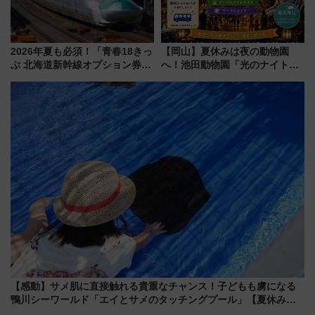
2026年夏も必須！「青春18きっ
【岡山】夏休みは夜の動物園
ぷ 北海道新幹線オプション券」
へ！池田動物園「光のナイトズ
自動改札対応ルールと途中下車
ー2026」で光と動物が彩る特別
の罠
な夜
【感動】サメ肌に直接触れる貴重なチャンス！子どもも虜になる
鴨川シーワールド「エイとサメのタッチングプール」【夏休み限
定企画】