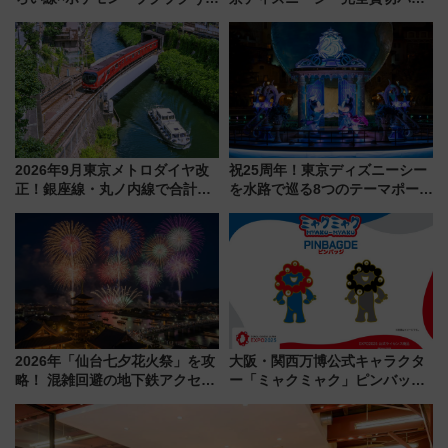
ぞこの街」ラッピング電車が運
ティー招待券が当たるキャンペ
行開始に！ この夏は直通列車で
ーン始まる 条件は「夏の国内
横浜へ！
線に2回搭乗」
2026年9月東京メトロダイヤ改
祝25周年！東京ディズニーシー
正！銀座線・丸ノ内線で合計
を水路で巡る8つのテーマポート
212本の大増発、混雑緩和に期
と限定デコレーションを解説
待
2026年「仙台七夕花火祭」を攻
大阪・関西万博公式キャラクタ
略！ 混雑回避の地下鉄アクセス
ー「ミャクミャク」ピンバッジ
からまだ買える有料席情報、花
新登場！関西の駅構内などで7月
火前に楽しむ仙台観光ルートま
中旬発売
で解説！