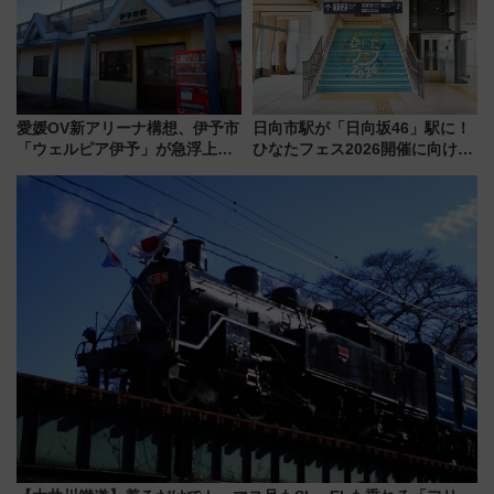
う！
愛媛OV新アリーナ構想、伊予市
日向市駅が「日向坂46」駅に！
「ウェルピア伊予」が急浮上！
ひなたフェス2026開催に向けJR
サイボウズ青野社長の参加表明
九州が記念きっぷや臨時列車で
で探る鉄道アクセスの未来
全力応援 夜行列車「ドリーム
おひさま号」も走る