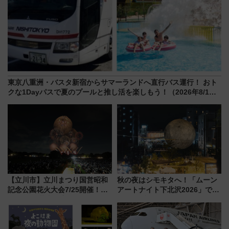
東京八重洲・バスタ新宿からサマーランドへ直行バス運行！ おト
クな1Dayパスで夏のプールと推し活を楽しもう！（2026年8/1～
31）
【立川市】立川まつり国営昭和
秋の夜はシモキタへ！「ムーン
記念公園花火大会7/25開催！
アートナイト下北沢2026」でイ
5000発の花火が夜を彩る 今年は
マーシブシアターやアート巡り
混雑に要注意、その理由は
を満喫しよう