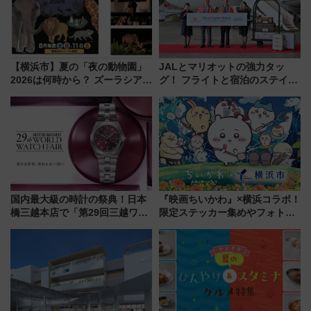
【横浜市】夏の「夜の動物園」
JALとマリオットの強力タッ
2026は何時から？ ズーラシア・
グ！ フライトと宿泊のステイタ
野毛山・金沢の電車アクセスや
スマッチでFLY ON ポイントや
見どころ、限定イベントを徹底
上級会員資格を効率よく獲得す
解説！
る方法を解説
国内最大級の時計の祭典！日本
『映画ちいかわ』×横浜コラボ！
橋三越本店で「第29回三越ワー
限定ステッカー集めやフォトス
ルドウォッチフェア」開幕
ポット、特別花火でみなとみら
【2026年8月5日～25日】
いを満喫しよう（花火鑑賞会応
募は7/12まで！）