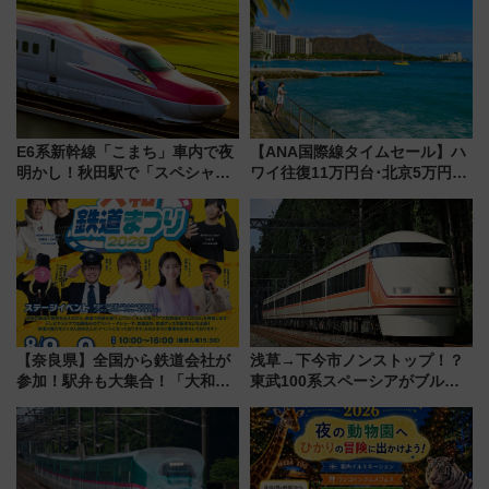
ア「LAKESIDE PARK」（埼玉
を食べ比べ【7月25日・26日開
県越谷市）
催】
E6系新幹線「こまち」車内で夜
【ANA国際線タイムセール】ハ
明かし！秋田駅で「スペシャル
ワイ往復11万円台･北京5万円台
ナイト」8月開催、料金や予約方
～、憧れのビジネスクラスも！
法は？
来春のGW旅行まで狙える激ア
ツ路線まとめ（8/10まで）
【奈良県】全国から鉄道会社が
浅草→下今市ノンストップ！？
参加！駅弁も大集合！「大和鉄
東武100系スペーシアがブルー
道まつり2026」が8月8日・9日
リボン賞35周年記念で「デビュ
に開催決定
ー当時の停車駅」を再現 運転
時刻や特急券の買い方を紹介