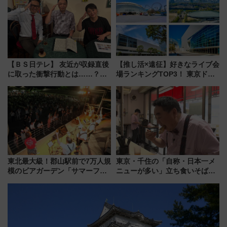
ープラン
【ＢＳ日テレ】 友近が収録直後
【推し活×遠征】好きなライブ会
に取った衝撃行動とは……？
場ランキングTOP3！ 東京ドー
『友近・礼二の妄想トレイン』
ムや大阪城ホールが選ばれる理
で極上の夏祭り鉄道旅を放送
由と交通アクセス術、ライブ会
場に何を求める？
東北最大級！郡山駅前で7万人規
東京・千住の「自称・日本一メ
模のビアガーデン「サマーフェ
ニューが多い」立ち食いそば屋
スタ IN KORIYAMA 2026」
とは？ ＢＳ日テレ『ドランク塚
7/24-26開催！ 有料席はJRE
地のふらっと立ち食いそば』
MALLで予約可能
7/27夜10時～放送