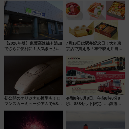
【2026年版】東葉高速線も追加
7月16日は駅弁記念日！大丸東
でさらに便利に！人気きっぷ
京店で買える「車中映え弁当」
「サンキューちばフリーパス」
フェア【2026年夏】
今年も発売 秋・早春に千葉県を
巡るなら使い勝手・コスパ抜群
初公開のオリジナル模型も！ロ
令和8年8月8日、午前8時8分8
マンスカーミュージアムでVSE
秒、888セット限定……鉄道各
の設計秘話に迫る企画展が7月
社の「8・8・8」な記念きっぷ
15日スタート
たち