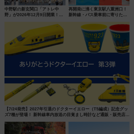
中野駅の新玄関口「アトレ中
再開発に沸く東京駅八重洲口！
野」が2026年12月9日開業！新
新幹線・バス乗車前に寄りたい
改札直結で屋上BBQも楽しめる
「ヤエチカ」2026年夏の「ひん
注目スポット
やり＆スタミナグルメ」6選【新
店舗も！】
【7/24発売】2027年引退のドクターイエロー（T5編成）記念グッ
ズ7種が登場！ 新幹線車内放送の目覚まし時計など通販・販売店舗
まとめ