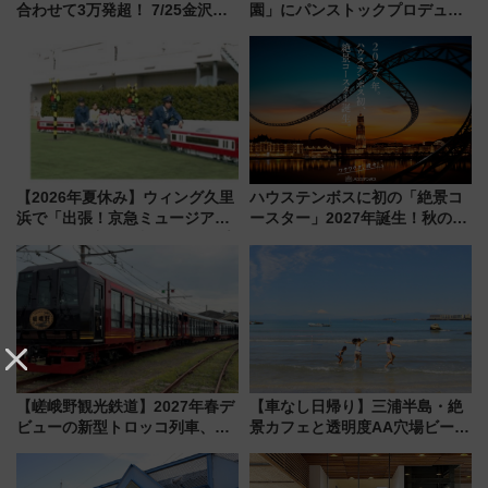
合わせて3万発超！ 7/25金沢大
園」にパンストックプロデュー
会・8/1川北大会の2つの花火大
スの新業態『Land Bageri』8/7
会の日程・アクセス・観覧席ま
オープン 秋からはビストロ営業
とめ（石川県）
も！
【2026年夏休み】ウィング久里
ハウステンボスに初の「絶景コ
浜で「出張！京急ミュージア
ースター」2027年誕生！秋の
ム」開催！入場無料でスタンプ
「すんごいハロウィン」見どこ
ラリーや子ども制服撮影も
ろも一挙紹介
【嵯峨野観光鉄道】2027年春デ
【車なし日帰り】三浦半島・絶
ビューの新型トロッコ列車、い
景カフェと透明度AA穴場ビーチ
よいよ試運転開始へ！現行車両
を巡る！ おトクな電車きっぷ活
は2026年で引退
用してストレスフリー旅へ行こ