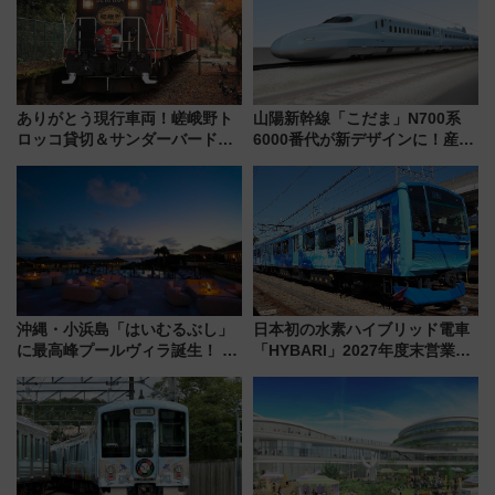
ありがとう現行車両！嵯峨野ト
山陽新幹線「こだま」N700系
ロッコ貸切＆サンダーバードレ
6000番代が新デザインに！産学
ストランで語り合う秋の京都
連携で描く瀬戸内の波模様 運
斉藤雪乃＆福原トシヒロと行
用は今冬から
く！9月13日「京都の鉄道満喫
ツアー」開催
沖縄・小浜島「はいむるぶし」
日本初の水素ハイブリッド電車
に最高峰プールヴィラ誕生！ 石
「HYBARI」2027年度末営業運
垣島から船で向かう究極のご褒
転へ 鉄道・発電・まちづくり
美旅「何もしない贅沢」を体験
で水素利活用が加速
してみない？