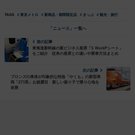
TAGS
# 東京メトロ
# 新商品・期間限定品
# きっぷ
# 観光・旅行
「ニュース」一覧へ
前の記事
東海道新幹線の新ビジネス座席「S WorkPシート」
をご紹介 従来の座席との違いや乗車方法まとめ
次の記事
ブロンズの車体が印象的な特急「やくも」の新型車
両「273系」お披露目 新しい振り子で乗り心地を
改善