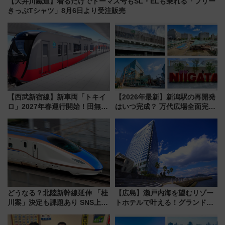
【大井川鐵道】着るだけでトーマス号もSL・ELも乗れる「フリー
きっぷTシャツ」8月6日より受注販売
【西武新宿線】新車両「トキイ
【2026年最新】新潟駅の再開発
ロ」2027年春運行開始！田無・
はいつ完成？ 万代広場全面完成
新所沢にも停車 2028年春には
から「にいがた2キロ」・古町再
「第2弾」も
開発、バスタ新潟構想まで徹底
解説！
どうなる？北陸新幹線延伸 「桂
【広島】瀬戸内海を望むリゾー
川案」決定も課題あり SNS上の
トホテルで叶える！グランドプ
声は
リンスホテル広島のフォトウエ
ディング＆カジュアルパーティ