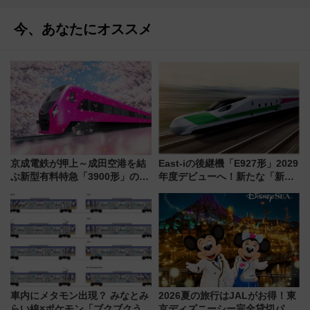
今、あなたにオススメ
京成電鉄が押上～成田空港を結
East-iの後継機「E927形」2029
ぶ新型有料特急「3900形」のコ
年度デビューへ！新たな「新幹
ンセプト・デザイン公開 愛称
線専用検測車」の性能を徹底解
募集も実施
説【JR東日本】
車内にメタモン出現？ みなとみ
2026夏の旅行はJALがお得！東
らい線×ポケモン「ブクブクうみ
京ディズニーシー完全貸切パー