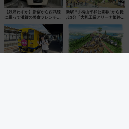
【残席わずか】新宿から西武線
新駅 “手柄山平和公園駅”から徒
に乗って滋賀の美食フレンチを
歩3分「大和工業アリーナ姫路」
堪能？ 大人気レストラン列車
10月開業！Novelbright公演 や
「52席の至福」で味わう近江牛
大相撲巡業など 豪華イベントと
や伝統文化の特別コラボ
アクセス
絶景路線を黄色い列車で気まま
【気仙沼大島】新モノレールで
旅、「海が見える難読駅」で幸
山頂へ！絶景の「亀山テラス
せの黄色いハンカチに願いを
360°」が7月19日オープン、休
「新・鉄道ひとり旅」279回目
暇村のお得な日帰りプランも登
の舞台は「島原鉄道」
場