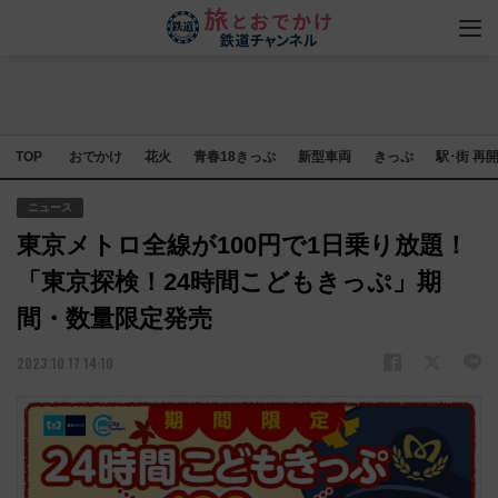
TOP
おでかけ
花火
青春18きっぷ
新型車両
きっぷ
駅･街 再
ニュース
東京メトロ全線が100円で1日乗り放題！
「東京探検！24時間こどもきっぷ」期
間・数量限定発売
2023.10.17 14:10