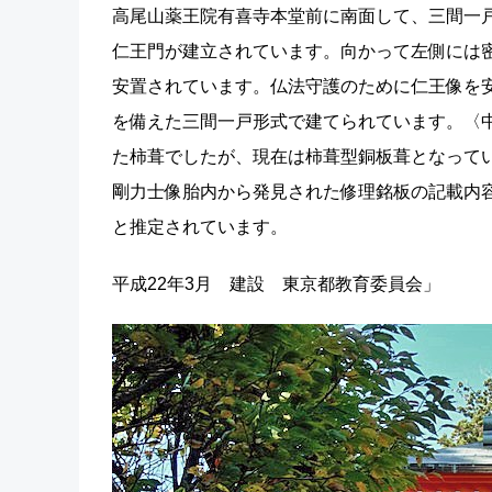
高尾山薬王院有喜寺本堂前に南面して、三間一
仁王門が建立されています。向かって左側には
安置されています。仏法守護のために仁王像を
を備えた三間一戸形式で建てられています。〈
た柿葺でしたが、現在は柿葺型銅板葺となって
剛力士像胎内から発見された修理銘板の記載内容
と推定されています。
平成22年3月 建設 東京都教育委員会」