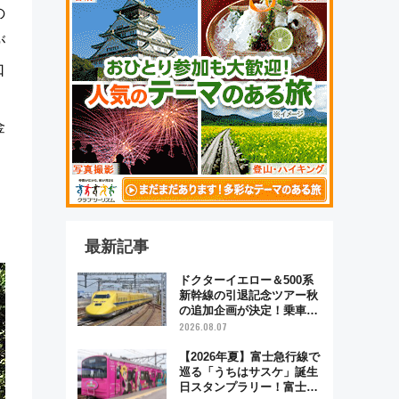
の
が
口
金
最新記事
ドクターイエロー＆500系
新幹線の引退記念ツアー秋
の追加企画が決定！乗車体
験やグッズ・ホテル情報ま
2026.08.07
とめ
【2026年夏】富士急行線で
巡る「うちはサスケ」誕生
日スタンプラリー！富士急