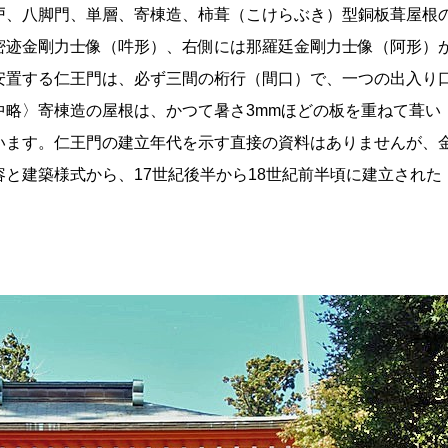
戸、八脚門、単層、寄棟造、柿葺（こけらぶき）型銅板葺屋根
密迹金剛力士像（吽形）、右側には那羅廷金剛力士像（阿形）
安置する仁王門は、必ず三間の桁行（間口）で、一つの出入り
中略〉寄棟造の屋根は、かつて暑さ3mmほどの板を重ねて葺い
います。仁王門の建立年代を示す直接の資料はありませんが、
と建築様式から、17世紀後半から18世紀前半頃に建立された