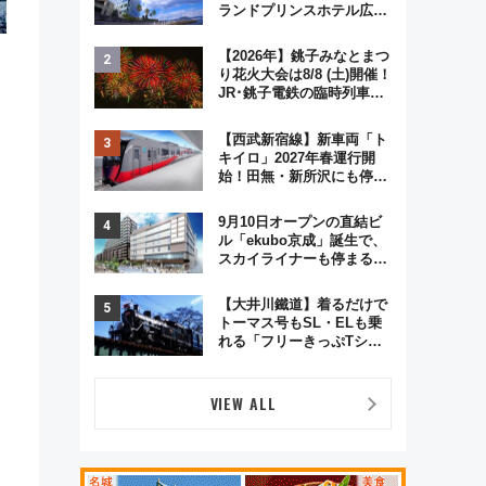
ランドプリンスホテル広島
のフォトウエディング＆カ
ジュアルパーティープラン
【2026年】銚子みなとまつ
り花火大会は8/8 (土)開催！
JR･銚子電鉄の臨時列車や
アクセス情報、利根川に咲
く8,000発の大迫力＆屋台
【西武新宿線】新車両「ト
を満喫
キイロ」2027年春運行開
始！田無・新所沢にも停
車 2028年春には「第2
弾」も
9月10日オープンの直結ビ
ル「ekubo京成」誕生で、
スカイライナーも停まる巨
大ハブ駅・新鎌ヶ谷はどう
変わる？ 全テナント情報も
【大井川鐵道】着るだけで
公開！
トーマス号もSL・ELも乗
れる「フリーきっぷTシャ
ツ」8月6日より受注販売
VIEW ALL