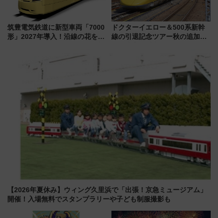
筑豊電気鉄道に新型車両「7000
ドクターイエロー＆500系新幹
形」2027年導入！沿線の花をイ
線の引退記念ツアー秋の追加企
メージしたイエローを採用 車
画が決定！乗車体験やグッズ・
内は落ち着いたゆとりある空間
ホテル情報まとめ
に
【2026年夏休み】ウィング久里浜で「出張！京急ミュージアム」
開催！入場無料でスタンプラリーや子ども制服撮影も