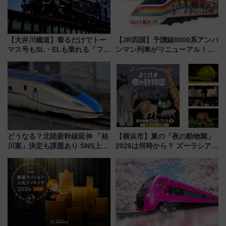
【大井川鐵道】着るだけでトー
【JR四国】予讃線8000系アンパ
マス号もSL・ELも乗れる「フリ
ンマン列車がリニューアル！内
ーきっぷTシャツ」8月6日より
外装デザイン公開 デビューは
受注販売
今年12月
どうなる？北陸新幹線延伸 「桂
【横浜市】夏の「夜の動物園」
川案」決定も課題あり SNS上の
2026は何時から？ ズーラシア・
声は
野毛山・金沢の電車アクセスや
見どころ、限定イベントを徹底
解説！