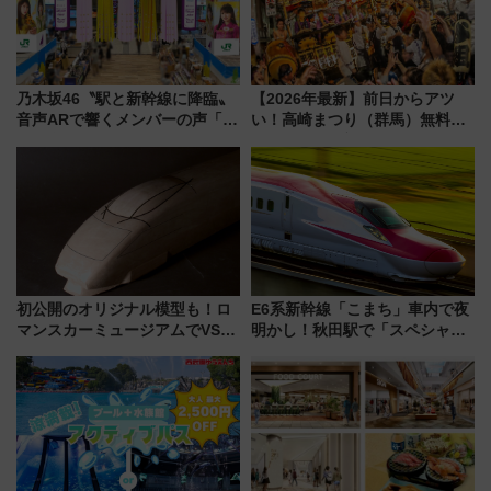
乃木坂46〝駅と新幹線に降臨〟
【2026年最新】前日からアツ
音声ARで響くメンバーの声「真
い！高崎まつり（群馬）無料観
夏の全国ツアー2026」
覧エリアから初開催100人みこ
しまで
初公開のオリジナル模型も！ロ
E6系新幹線「こまち」車内で夜
マンスカーミュージアムでVSE
明かし！秋田駅で「スペシャル
の設計秘話に迫る企画展が7月
ナイト」8月開催、料金や予約方
15日スタート
法は？