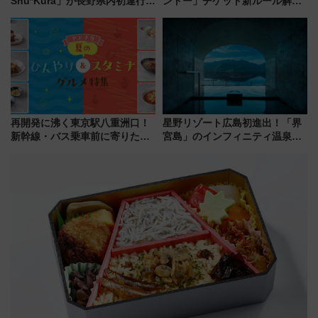
Shu*Kura」が長野県内初運行！
ントー」チケット新ルール解
地酒と食を味わう信州プレDC特
説！購入制限の緩和と入場時の
別企画
本人確認が11月スタート
再開発に沸く東京駅八重洲口！
星野リゾート広島初進出！「界
新幹線・バス乗車前に寄りたい
宮島」のインフィニティ温泉と
「ヤエチカ」2026年夏の「ひん
古式サウナ「石風呂」を大解剖
やり＆スタミナグルメ」6選【新
宿泊料金・アクセスは？（2026
店舗も！】
年7月23日開業）