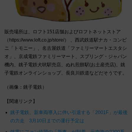
販売場所は、ロフト151店舗およびロフトネットストア
（https://www.loft.co.jp/store/） 、西武鉄道駅ナカ・コンビ
ニ「トモニー」、名古屋鉄道「ファミリーマートエスタシ
オ」、京成電鉄ファミリーマート、スプリング・ジャパン
機内、銚子電鉄犬吠駅売店、ぬれ煎餅駅(お土産売店)、銚
子電鉄オンラインショップ、長良川鉄道などだそうです。
（画像：銚子電鉄）
【関連リンク】
銚子電鉄、新車両導入に伴い引退する「2001F」が最後
の力走 3月10日までの運行予定は
銚電にファン待望の「新車」が到着 元南海の2200系