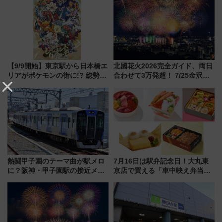
【9/9開始】東京駅から日本橋エ
北國花火2026完全ガイド、両日
リアがポケモンの街に!? 総勢
合わせて3万発超！ 7/25金沢大
100匹以上が出現「レジェンド
会・8/1川北大会の2つの花火大
リサーチ」本格謎解き・グッズ
会の日程・アクセス・観覧席ま
情報まとめ
とめ（石川県）
熱闘甲子園のテーマ曲が駅メロ
7月16日は駅弁記念日！大丸東
に？阪神・甲子園駅の接近メロ
京店で買える「車中映え弁当」
ディがVaundy「かげろう」×向
フェア【2026年夏】
谷実アレンジの特別仕様へ、8月
5日始発から