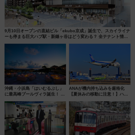
9月10日オープンの直結ビル「ekubo京成」誕生で、スカイライナ
ーも停まる巨大ハブ駅・新鎌ヶ谷はどう変わる？ 全テナント情報
も公開！
沖縄・小浜島「はいむるぶし」
ANAが機内持ち込みを厳格化
に最高峰プールヴィラ誕生！ 石
【夏休みの移動に注意！】ハン
垣島から船で向かう究極のご褒
ドバッグやPCケースも対象の
美旅「何もしない贅沢」を体験
「身の回り品」新サイズ制限
してみない？
(40×30×20cm)おさらい