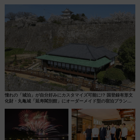
「THE RAIL KITCHEN
ニ大阪の40周年「夏のタイムセ
CHIKUGO」で巡る福岡･太宰
ール」で秋の関西旅を豪華にす
府･柳川の旅！YouTubeが公開
る方法（8月20日まで！）
に
憧れの「城泊」が自分好みにカスタマイズ可能に!? 国登録有形文
化財・丸亀城「延寿閣別館」にオーダーメイド型の宿泊プランが
誕生！