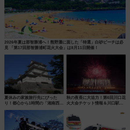
2026年夏は那智勝浦へ！熊野灘に面した「特選」白砂ビーチは必
見 「第17回那智勝浦町花火大会」は8月11日開催！
夏休みの家族旅行先にぴった
秋の夜長に大迫力！第6回川口花
り！都心から1時間の「湘南西エ
火大会チケット情報＆川口駅か
リア」満喫ガイド 鎌倉・江の
らのアクセスガイド
島とは異なる魅力を持つ今夏の
注目スポット