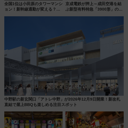
全国1位は小田原のタワーマンシ
京成電鉄が押上～成田空港を結
ョン！新幹線通勤が変える？
ぶ新型有料特急「3900形」のコ
「住みたい街」の最新トレンド
ンセプト・デザイン公開 愛称
【新築マンション人気ランキン
募集も実施
グ】
中野駅の新玄関口「アトレ中野」が2026年12月9日開業！新改札
直結で屋上BBQも楽しめる注目スポット