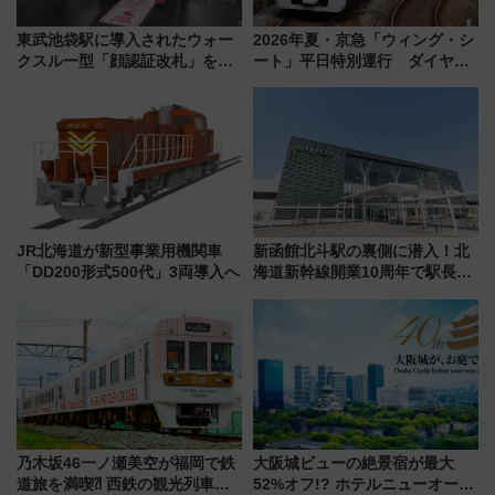
東武池袋駅に導入されたウォー
2026年夏・京急「ウィング・シ
クスルー型「顔認証改札」を見
ート」平日特別運行 ダイヤ・
る 低コストで「顔パス」実装
乗車方法を解説！2階建てバスや
三浦海岸を堪能できるお出かけ
プランもご紹介
JR北海道が新型事業用機関車
新函館北斗駅の裏側に潜入！北
「DD200形式500代」3両導入へ
海道新幹線開業10周年で駅長
室・地下通路など公開イベン
ト 参加方法や体験内容を紹介
乃木坂46一ノ瀬美空が福岡で鉄
大阪城ビューの絶景宿が最大
道旅を満喫⁈ 西鉄の観光列車
52%オフ!? ホテルニューオータ