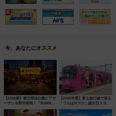
今、あなたにオススメ
【2026夏】都立明治公園ビアガ
【2026年夏】富士急行線で巡る
ーデン＆野外映画！「SUMMER
「うちはサスケ」誕生日スタン
LOUNGE」のアクセスと上映ス
プラリー！富士急ハイランド限
ケジュール 夜風とビール、映画
定グルメ＆グッズ徹底ガイド