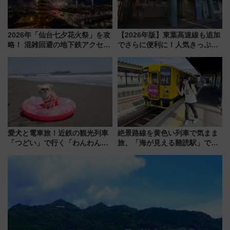
2026年「仙台七夕花火祭」を攻
【2026年版】東葉高速線も追加
略！ 混雑回避の地下鉄アクセス
でさらに便利に！人気きっぷ
からまだ買える有料席情報、花
「サンキューちばフリーパス」
火前に楽しむ仙台観光ルートま
今年も発売 秋・早春に千葉県を
で解説！
巡るなら使い勝手・コスパ抜群
愛犬と電車旅！近鉄の観光列車
絶景路線を黄色い列車で気まま
「つどい」で行く「わんわん列
旅、「海が見える難読駅」で幸
車」第5弾！海辺のBBQも楽し
せの黄色いハンカチに願いを
める日帰りツアー
「新・鉄道ひとり旅」279回目
の舞台は「島原鉄道」