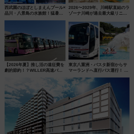
西武園のほぼとしまえんプール×
2026〜2029年、川崎駅直結のラ
品川・八景島の水族館！猛暑を
ゾーナ川崎が過去最大級リニュ
乗り切る「アクティブパス」で
ーアル！ フードコート拡大など
夏休みをお得に楽しむ！
「いつから何が変わるか」徹底
解説！
【2026年夏】推し活の遠征費を
東京八重洲・バスタ新宿からサ
劇的節約！？WILLER高速バス
マーランドへ直行バス運行！ お
「1km5円セール」やワンコイン
トクな1Dayパスで夏のプールと
温泉の最強ルート 予約期間・
推し活を楽しもう！（2026年
対象路線まとめ
8/1～31）