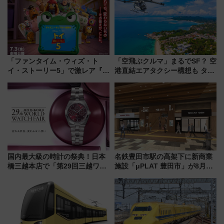
を満喫！
「ファンタイム・ウィズ・ト
「空飛ぶクルマ」まるでSF？ 空
イ・ストーリー5」で激レア『ロ
港直結エアタクシー構想も タイ
ルカナ』カードをゲット！最新
で検証
デコレーションも徹底解説
国内最大級の時計の祭典！日本
名鉄豊田市駅の高架下に新商業
橋三越本店で「第29回三越ワー
施設「μPLAT 豊田市」が8月26
ルドウォッチフェア」開幕
日開業！全8店舗が出店し街の新
【2026年8月5日～25日】
たな玄関口へ