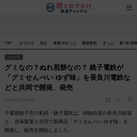
TOP
おでかけ
花火
青春18きっぷ
新型車両
きっぷ
駅･街 再
ニュース
グミなの？ぬれ煎餅なの？ 銚子電鉄が
「グミせんべい ゆず味」を長良川電鉄な
どと共同で開発、発売
2024.03.05 06:03
千葉県銚子市の私鉄・銚子電鉄は、姉妹鉄道の長良川鉄道
と、岩塚製菓と共同で新商品「グミせんべい ゆず味」を
開発し、販売を開始しました。