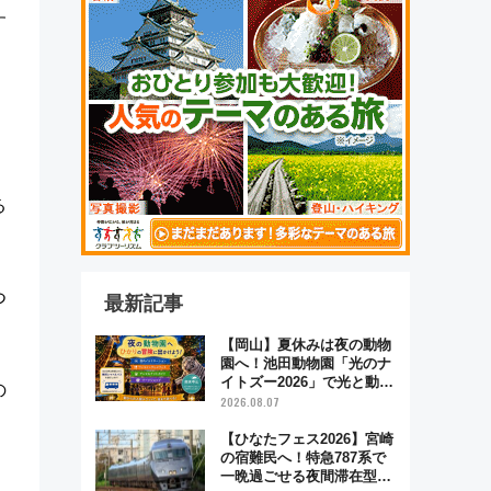
す
る
つ
最新記事
【岡山】夏休みは夜の動物
園へ！池田動物園「光のナ
イトズー2026」で光と動物
の
が彩る特別な夜
2026.08.07
【ひなたフェス2026】宮崎
の宿難民へ！特急787系で
一晩過ごせる夜間滞在型イ