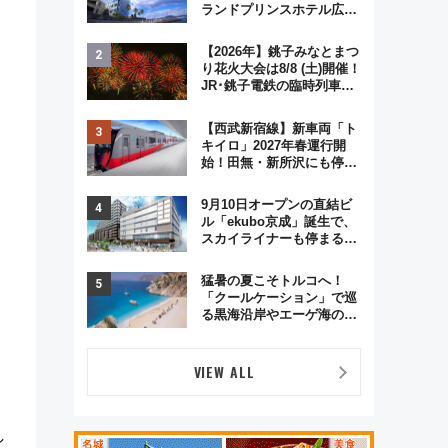
ランドプリンスホテル広島
のフォトウエディング＆カ
ジュアルパーティープラン
【2026年】銚子みなとまつ
り花火大会は8/8 (土)開催！
JR･銚子電鉄の臨時列車や
アクセス情報、利根川に咲
く8,000発の大迫力＆屋台
【西武新宿線】新車両「ト
を満喫
キイロ」2027年春運行開
始！田無・新所沢にも停
車 2028年春には「第2
弾」も
9月10日オープンの直結ビ
ル「ekubo京成」誕生で、
スカイライナーも停まる巨
大ハブ駅・新鎌ヶ谷はどう
変わる？ 全テナント情報も
猛暑の夏こそトルコへ！
公開！
「クールケーション」で巡
る黒海沿岸やエーゲ海の避
暑リゾート 関連検索数が
前年比237％増、ナショジ
オも認める『2026年に訪れ
VIEW ALL
るべき世界の旅先』
し