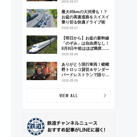
ベント「スワローおひさ
2026.08.07
ま」が救世主に？
最大45kmの大渋滞も！？
お盆の高速道路をスイスイ
乗り切る快適ドライブ術
2026.08.07
【明日から】お盆の新幹線
「のぞみ」は自由席なし！
8月8日午前はほぼ満席…で
も数時間ズラせば空きが見
2026.08.06
つかることも 混雑避ける
「空席」探しのコツ
ありがとう現行車両！嵯峨
野トロッコ貸切＆サンダー
バードレストランで語り合
う秋の京都 斉藤雪乃＆福
2026.08.06
原トシヒロと行く！9月13
日「京都の鉄道満喫ツア
VIEW ALL
ー」開催