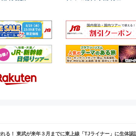
れる！ 東武が来年３月までに東上線「TJライナー」に生体認