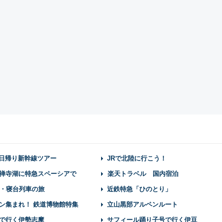
】日帰り新幹線ツアー
JRで北陸に行こう！
禅寺湖に特急スペーシアで
楽天トラベル 国内宿泊
・寝台列車の旅
近鉄特急「ひのとり」
ン集まれ！ 鉄道博物館特集
立山黒部アルペンルート
で行く伊勢志摩
サフィール踊り子号で行く伊豆