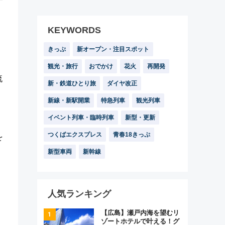
KEYWORDS
きっぷ
新オープン・注目スポット
観光・旅行
おでかけ
花火
再開発
流
新・鉄道ひとり旅
ダイヤ改正
新線・新駅開業
特急列車
観光列車
イベント列車・臨時列車
新型・更新
つくばエクスプレス
青春18きっぷ
を
新型車両
新幹線
人気ランキング
【広島】瀬戸内海を望むリ
ゾートホテルで叶える！グ