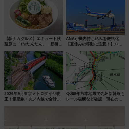
月7日限定 ソフトバンクホーク
帰りお出かけ最新情報（2026年
スとコラボ
7月17日～開催）
【駅ナカグルメ】エキュート秋
ANAが機内持ち込みを厳格化
葉原に「T’sたんたん」 新橋に
【夏休みの移動に注意！】ハン
551蓬莱のDNAを継ぐ「東京豚
ドバッグやPCケースも対象の
饅」、オムライス専門店「肉と
「身の回り品」新サイズ制限
たまご」新グルメ続々登場！
(40×30×20cm)おさらい
【2026年8月】
2026年9月東京メトロダイヤ改
令和8年熊本地震で九州新幹線も
正！銀座線・丸ノ内線で合計
レール破断など確認 現在の運
212本の大増発、混雑緩和に期
転見合わせ状況と交通網への影
待
響