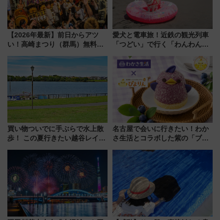
【2026年最新】前日からアツ
愛犬と電車旅！近鉄の観光列車
い！高崎まつり（群馬）無料観
「つどい」で行く「わんわん列
覧エリアから初開催100人みこ
車」第5弾！海辺のBBQも楽し
しまで
める日帰りツアー
買い物ついでに手ぶらで水上散
名古屋で会いに行きたい！わか
歩！ この夏行きたい越谷レイク
さ生活とコラボした紫の「ブル
タウンの新たな水辺の憩いエリ
ーベリーぴよりん」期間限定販
ア「LAKESIDE PARK」（埼玉
売
県越谷市）