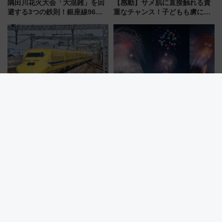
隅田川花火大会「大混雑」を回
【感動】サメ肌に直接触れる貴
避する3つの鉄則！銀座線96本
重なチャンス！子どもも虜にな
増発･浅草線臨時ダイヤ･スカイ
る鴨川シーワールド「エイとサ
ツリー駅の規制まとめ 7/25開催
メのタッチングプール」【夏休
（2026年）
み限定企画】
ドクターイエロー＆500系新幹
富士山と花火の絶景コラボ！
線の引退記念ツアー秋の追加企
2026年「河口湖湖上祭」を楽し
画が決定！乗車体験やグッズ・
む完全ガイド＆鉄道アクセスの
ホテル情報まとめ
ススメ