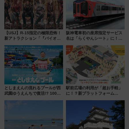
【USJ】R-15指定の極限恐怖！
阪神電車初の座席指定サービス
新アトラクション「『バイオハ
名は「らくやんシート」に！新
ザード レクイエム』 ザ・ダイ
型3000系で大阪梅田～山陽姫路
ブ」今秋登場 ―予測不能の恐
を快適移動
怖に泣き叫べ―
としまえんの流れるプールが西
駅前広場の利用が「超お手軽」
武園ゆうえんちで復活!? 100周
に！？新プラットフォーム
年記念企画＆「春日のうん○スラ
「HirakeBA」8月3日始動、ス
イダー」に注目 2026年夏は所
マホで簡単申請 物販や演奏会な
沢へ遊びに行こう
どに【JR東日本】