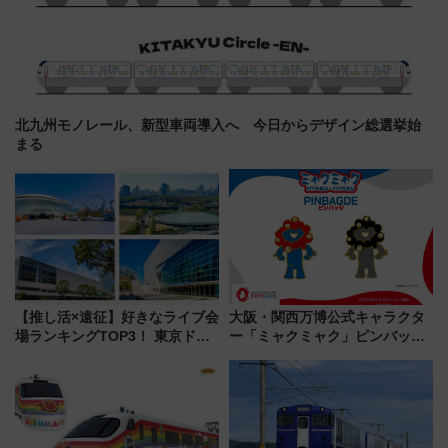
北九州モノレール、新型車両導入へ 今日からデザイン総選挙始
まる
【推し活×遠征】好きなライブ会
大阪・関西万博公式キャラクタ
場ランキングTOP3！ 東京ドー
ー「ミャクミャク」ピンバッジ
ムや大阪城ホールが選ばれる理
新登場！関西の駅構内などで7月
由と交通アクセス術、ライブ会
中旬発売
場に何を求める？