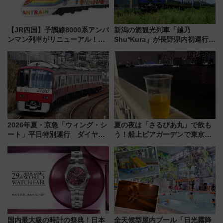
【JR四国】予讃線8000系アンパ
新潟の酒観光列車「越乃
ンマン列車がリニューアル！内
Shu*Kura」が長野県内初運行！
外装デザイン公開 デビューは
地酒と食を味わう信州プレDC特
今年12月
別企画
2026年夏・京急「ウィング・シ
夏の夜は「さるびあ丸」で飲も
ート」平日特別運行 ダイヤ・
う！船上ビアガーデンで東京湾
乗車方法を解説！2階建てバスや
の夜景を眺めながら軽く一
三浦海岸を堪能できるお出かけ
杯……工場直送生ビールや島グ
プランもご紹介
ルメが美味い
国内最大級の時計の祭典！日本
全天候型屋内プール「日光霧降