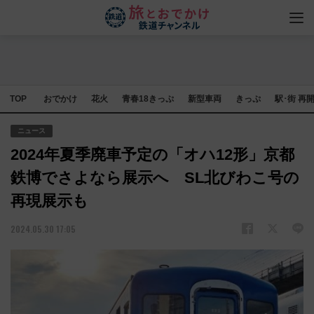
TOP
おでかけ
花火
青春18きっぷ
新型車両
きっぷ
駅･街 再
ニュース
2024年夏季廃車予定の「オハ12形」京都
鉄博でさよなら展示へ SL北びわこ号の
再現展示も
2024.05.30 17:05