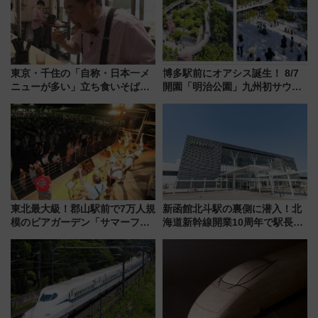
東京・千住の「自称・日本一メ
博多駅前にオアシス誕生！ 8/7
ニューが多い」立ち食いそば屋
開園「明治公園」九州初サウナ
とは？ ＢＳ日テレ『ドランク塚
TOTOPAや日本一のピザなど絶
地のふらっと立ち食いそば』
品グルメ登場で駅前の過ごし方
7/27夜10時～放送
はどう変わる？
東北最大級！郡山駅前で7万人規
新函館北斗駅の裏側に潜入！北
模のビアガーデン「サマーフェ
海道新幹線開業10周年で駅長
スタ IN KORIYAMA 2026」
室・地下通路など公開イベン
7/24-26開催！ 有料席はJRE
ト 参加方法や体験内容を紹介
MALLで予約可能