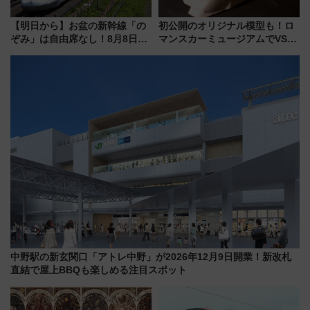
【明日から】お盆の新幹線「の
初公開のオリジナル模型も！ロ
ぞみ」は自由席なし！8月8日午
マンスカーミュージアムでVSE
前はほぼ満席…でも数時間ズラ
の設計秘話に迫る企画展が7月
せば空きが見つかることも 混
15日スタート
雑避ける「空席」探しのコツ
中野駅の新玄関口「アトレ中野」が2026年12月9日開業！新改札
直結で屋上BBQも楽しめる注目スポット