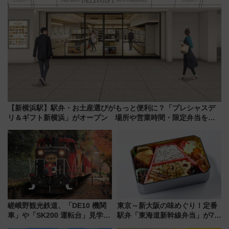
【新横浜駅】駅弁・お土産選びがもっと便利に？「プレシャスデ
リ＆ギフト新横浜」がオープン 場所や営業時間・限定弁当を紹
介
嵯峨野観光鉄道、「DE10 機関
東京～新大阪の味めぐり！定番
車」や「SK200 運転台」見学ツ
駅弁「東海道新幹線弁当」が7月
アーを開催！ ラストランイベン
21日にリニューアル発売