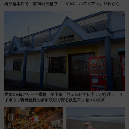
橋三越本店で「第29回三越ワー
VIVA！ハワイアン」18日から営
ルドウォッチフェア」開幕
業開始 小さなお子様連れのフ
【2026年8月5日～25日】
ァミリーから大人まで幅広い世
代が一日中楽しる夏のリゾート
を楽しんで
愛媛OV新アリーナ構想、伊予市「ウェルピア伊予」が急浮上！サ
イボウズ青野社長の参加表明で探る鉄道アクセスの未来