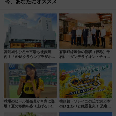
今、あなたにオススメ
高知城やひろめ市場も徒歩圏
有楽町線延伸の新駅（仮称）千
内！「ANAクラウンプラザホテ
石に「ダンデライオン・チョコ
ル高知」が8月開業
レート」が出店！ 東京メトロが
1億円出資で挑む新時代のまちづ
くりとは？
球場のビール販売員が車内に登
横須賀・ソレイユの丘で10万本
場！夏の移動を盛り上げるJR九
のひまわりと絶景花火！ 恐竜や
州「ビール新幹線」7月31日・8
ドッグプールなど三浦半島の日