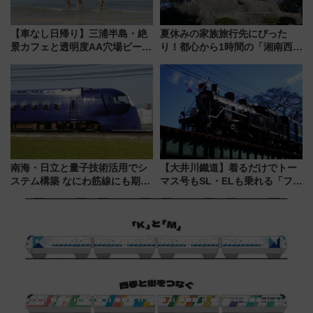
【車なし日帰り】三浦半島・絶
夏休みの家族旅行先にぴった
景カフェと透明度AA穴場ビーチ
り！都心から1時間の「湘南西エ
を巡る！ おトクな電車きっぷ活
リア」満喫ガイド 鎌倉・江の
用してストレスフリー旅へ行こ
島とは異なる魅力を持つ今夏の
う！
注目スポット
南海・日立と量子技術活用でシ
【大井川鐵道】着るだけでトー
ステム構築 なにわ筋線にも期待
マス号もSL・ELも乗れる「フリ
乗務員・車両計画作業を短縮へ
ーきっぷTシャツ」8月6日より
受注販売