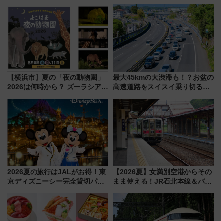
説！
【横浜市】夏の「夜の動物園」
最大45kmの大渋滞も！？お盆の
2026は何時から？ ズーラシア・
高速道路をスイスイ乗り切る快
野毛山・金沢の電車アクセスや
適ドライブ術
見どころ、限定イベントを徹底
解説！
2026夏の旅行はJALがお得！東
【2026夏】女満別空港からその
京ディズニーシー完全貸切パー
まま使える！JR石北本線＆バス
ティー招待券が当たるキャンペ
乗り放題「北見・網走周遊フリ
ーン始まる 条件は「夏の国内
ーパス」でおトクに道東観光
線に2回搭乗」
（8/3発売）