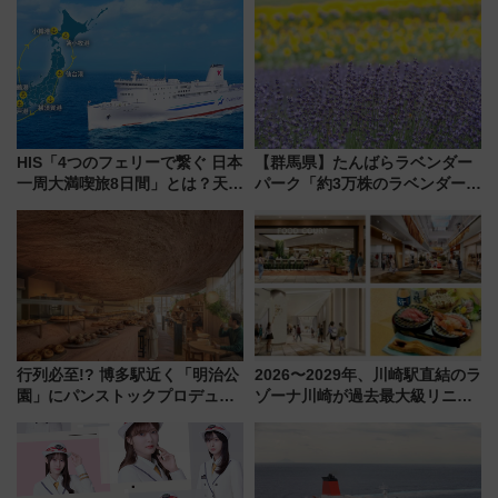
トの一環で激レア体験できちゃ
うかも 参加方法やスケジュール
をご紹介
HIS「4つのフェリーで繋ぐ 日本
【群馬県】たんばらラベンダー
一周大満喫旅8日間」とは？天橋
パーク「約3万株のラベンダー」
立・小樽・日光東照宮など全国
が見頃！新幹線＆無料送迎バス
の絶景＆限定グルメを網羅！煩
で都心から約1時間半で夏の絶景
雑な手続きも不要でお手軽に楽
を！
しめるプランが登場
行列必至!? 博多駅近く「明治公
2026〜2029年、川崎駅直結のラ
園」にパンストックプロデュー
ゾーナ川崎が過去最大級リニュ
スの新業態『Land Bageri』8/7
ーアル！ フードコート拡大など
オープン 秋からはビストロ営業
「いつから何が変わるか」徹底
も！
解説！