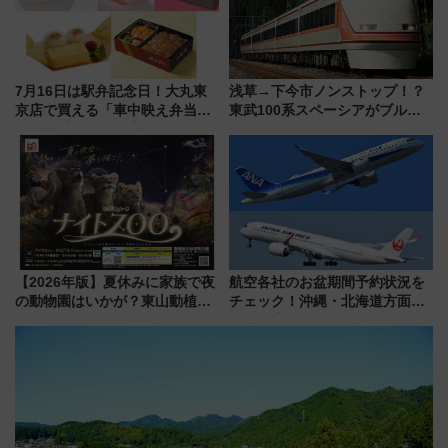
7月16日は駅弁記念日！大丸東
浅草→下今市ノンストップ！？
京店で買える「車中映え弁当」
東武100系スペーシアがブルー
フェア【2026年夏】
リボン賞35周年記念で「デビュ
ー当時の停車駅」を再現 運転
時刻や特急券の買い方を紹介
【2026年版】夏休みに家族で夜
航空各社のお盆期間予約状況を
の動物園はいかが？東山動植物
チェック！沖縄・北海道方面は
園＆のんほいパーク「ナイト
予約急増中、いまから狙うべき
ZOO」開催情報
日は？