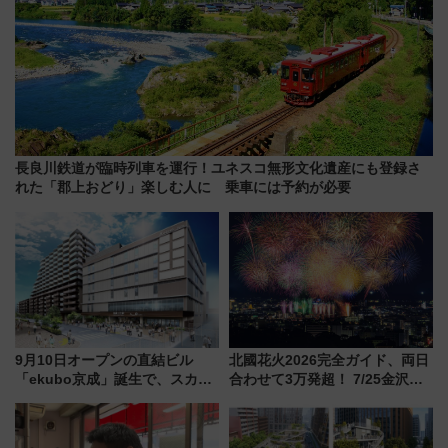
長良川鉄道が臨時列車を運行！ユネスコ無形文化遺産にも登録さ
れた「郡上おどり」楽しむ人に 乗車には予約が必要
9月10日オープンの直結ビル
北國花火2026完全ガイド、両日
「ekubo京成」誕生で、スカイ
合わせて3万発超！ 7/25金沢大
ライナーも停まる巨大ハブ駅・
会・8/1川北大会の2つの花火大
新鎌ヶ谷はどう変わる？ 全テナ
会の日程・アクセス・観覧席ま
ント情報も公開！
とめ（石川県）