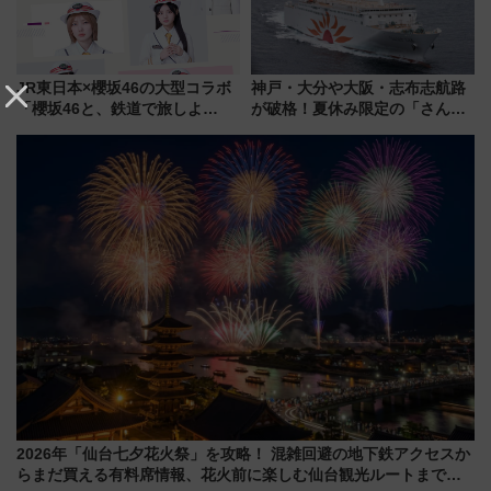
JR東日本×櫻坂46の大型コラボ
神戸・大分や大阪・志布志航路
「櫻坂46と、鉄道で旅しよ
が破格！夏休み限定の「さんふ
う。」が7月20日より始動！新
らわあスペシャルセール」スタ
潟・長野・庄内へ
ート 夕朝食ビュッフェ付きで
快適な船旅はいかが？
2026年「仙台七夕花火祭」を攻略！ 混雑回避の地下鉄アクセスか
らまだ買える有料席情報、花火前に楽しむ仙台観光ルートまで解