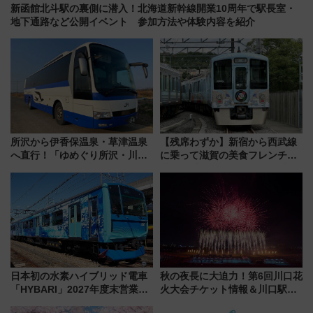
新函館北斗駅の裏側に潜入！北海道新幹線開業10周年で駅長室・
地下通路など公開イベント 参加方法や体験内容を紹介
所沢から伊香保温泉・草津温泉
【残席わずか】新宿から西武線
へ直行！「ゆめぐり所沢・川越
に乗って滋賀の美食フレンチを
号」で群馬の温泉旅をもっと気
堪能？ 大人気レストラン列車
軽に 運行ダイヤ・運賃を解説
「52席の至福」で味わう近江牛
や伝統文化の特別コラボ
日本初の水素ハイブリッド電車
秋の夜長に大迫力！第6回川口花
「HYBARI」2027年度末営業運
火大会チケット情報＆川口駅か
転へ 鉄道・発電・まちづくり
らのアクセスガイド