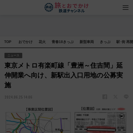
TOP
おでかけ
花火
青春18きっぷ
新型車両
きっぷ
駅･街 再
ニュース
東京メトロ有楽町線「豊洲～住吉間」延
伸開業へ向け、新駅出入口用地の公募実
施
2024.06.25 14:06