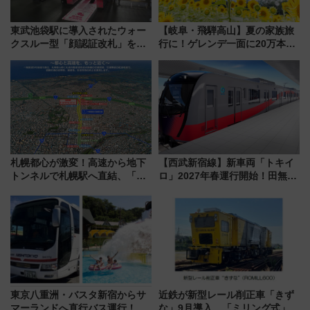
東武池袋駅に導入されたウォー
【岐阜・飛騨高山】夏の家族旅
クスルー型「顔認証改札」を見
行に！ゲレンデ一面に20万本の
る 低コストで「顔パス」実装
ひまわりが咲き誇る「アルコピ
アひまわり園」開園
札幌都心が激変！高速から地下
【西武新宿線】新車両「トキイ
トンネルで札幌駅へ直結、「創
ロ」2027年春運行開始！田無・
成川通都心アクセス道路」が7月
新所沢にも停車 2028年春には
から本格着工、延長4.8km整備
「第2弾」も
事業の全貌
東京八重洲・バスタ新宿からサ
近鉄が新型レール削正車「きず
マーランドへ直行バス運行！ お
な」9月導入 「ミリング式」採