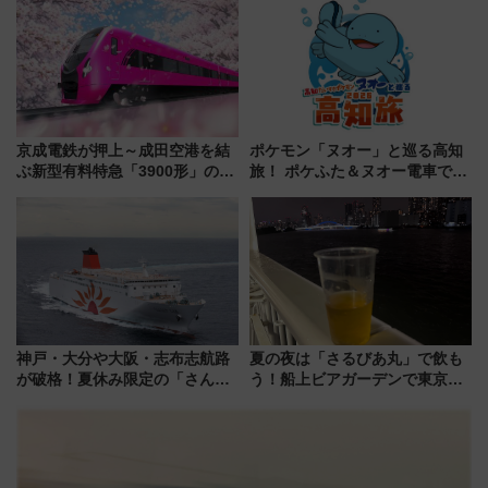
で水素利活用が加速
京成電鉄が押上～成田空港を結
ポケモン「ヌオー」と巡る高知
ぶ新型有料特急「3900形」のコ
旅！ ポケふた＆ヌオー電車で楽
ンセプト・デザイン公開 愛称
しむ鉄道スタンプラリーで土佐
募集も実施
路の絶景と絶品グルメを満喫！
（7月18日スタート）
神戸・大分や大阪・志布志航路
夏の夜は「さるびあ丸」で飲も
が破格！夏休み限定の「さんふ
う！船上ビアガーデンで東京湾
らわあスペシャルセール」スタ
の夜景を眺めながら軽く一
ート 夕朝食ビュッフェ付きで
杯……工場直送生ビールや島グ
快適な船旅はいかが？
ルメが美味い