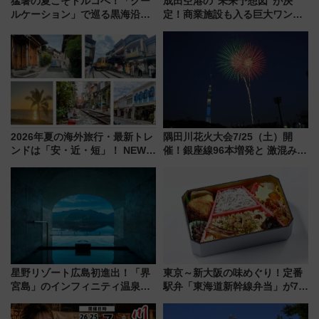
猛暑の夏こそトルコへ！「クー
成田空港の”未来予想図”が決
ルケーション」で巡る黒海沿岸
定！商業施設も入る巨大ワンタ
やエーゲ海の避暑リゾート 関
ーミナル、京成の高架新駅整備
連検索数が前年比237％増、ナ
で新型特急が品川･羽田とを結
ショジオも認める『2026年に訪
ぶ！ JR空港駅は2面3線化！
れるべき世界の旅先』
2026年夏の海外旅行・最新トレ
隅田川花火大会7/25（土）開
ンドは「安・近・短」！ NEWT
催！銀座線96本増発と 激混みの
調査から読み解く、最新の人気
「浅草駅」を回避する最寄り駅･
渡航先TOP5とは？ 円安時代の
アクセス攻略法、2万発の花火が
旅行術
都心の夜に！
星野リゾート広島初進出！「界
東京～新大阪の味めぐり！定番
宮島」のインフィニティ温泉と
駅弁「東海道新幹線弁当」が7月
古式サウナ「石風呂」を大解剖
21日にリニューアル発売
宿泊料金・アクセスは？（2026