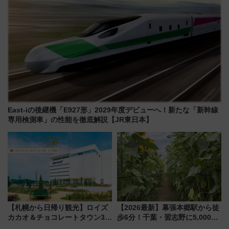
East-iの後継機「E927形」2029年度デビューへ！新たな「新幹線
専用検測車」の性能を徹底解説【JR東日本】
【札幌から日帰り観光】ロイズ
【2026最新】幕張本郷駅から徒
カカオ＆チョコレートタウン3周
歩6分！千葉・習志野に5,000本
年！ 9月は入場料半額やチョコ
の「ひまわり畑」が誕生、8月