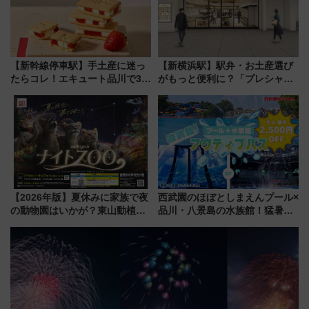
【新幹線停車駅】手土産に迷っ
【新横浜駅】駅弁・お土産選び
たらコレ！エキュート品川で3年
がもっと便利に？「プレシャス
連続売上1位を獲得した定番手土
デリ＆ギフト新横浜」がオープ
産スイーツとは？
ン 場所や営業時間・限定弁当
を紹介
【2026年版】夏休みに家族で夜
西武園のほぼとしまえんプール×
の動物園はいかが？東山動植物
品川・八景島の水族館！猛暑を
園＆のんほいパーク「ナイト
乗り切る「アクティブパス」で
ZOO」開催情報
夏休みをお得に楽しむ！