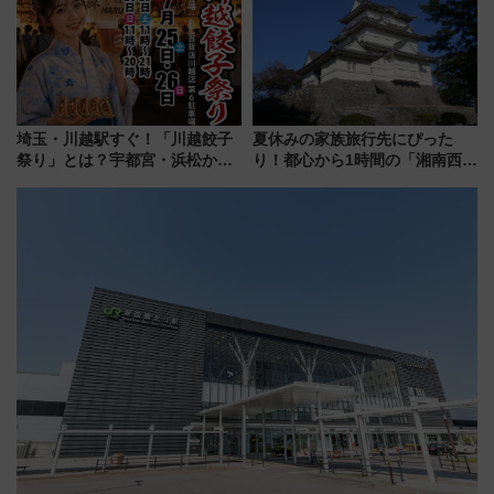
年7月23日開業）
埼玉・川越駅すぐ！「川越餃子
夏休みの家族旅行先にぴった
祭り」とは？宇都宮・浜松から
り！都心から1時間の「湘南西エ
ご当地和牛まで全国の人気餃子
リア」満喫ガイド 鎌倉・江の
を食べ比べ【7月25日・26日開
島とは異なる魅力を持つ今夏の
催】
注目スポット