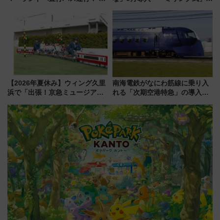
トクな1Dayパスで夏のプールと
用でメンテナンス作業を効率
推し活を楽しもう！（2026年
化！安全性や乗り心地の向上に
8/1～31）
貢献するだけでなく、全線区で
活躍するための仕組みも
【2026年夏休み】ウィング久里
南海電鉄がなにわ筋線に乗り入
浜で「出張！京急ミュージア
れる「次期空港特急」の導入を
ム」開催！入場無料でスタンプ
決定！ピニンファリーナによる
ラリーや子ども制服撮影も
日本初の鉄道デザイン