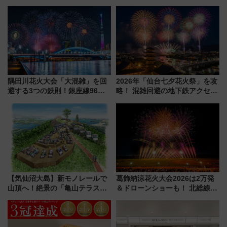
隅田川花火大会「大混雑」を回
2026年「仙台七夕花火祭」を攻
避する3つの鉄則！銀座線96本
略！ 混雑回避の地下鉄アクセス
増発･浅草線臨時ダイヤ･スカイ
からまだ買える有料席情報、花
ツリー駅の規制まとめ 7/25開催
火前に楽しむ仙台観光ルートま
（2026年）
で解説！
【気仙沼大島】新モノレールで
葛飾納涼花火大会2026は2万発
山頂へ！絶景の「亀山テラス
＆ドローンショーも！ 北総線を
360°」が7月19日オープン、休
使った穴場アクセスや臨時列
暇村のお得な日帰りプランも登
車、観覧スポット情報と周辺観
場
光まとめ（7/28開催）