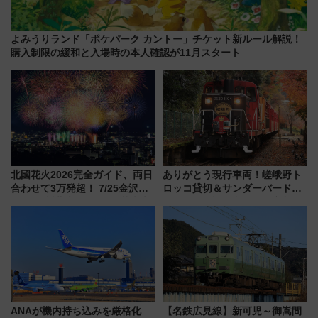
よみうりランド「ポケパーク カントー」チケット新ルール解説！
購入制限の緩和と入場時の本人確認が11月スタート
北國花火2026完全ガイド、両日
ありがとう現行車両！嵯峨野ト
合わせて3万発超！ 7/25金沢大
ロッコ貸切＆サンダーバードレ
会・8/1川北大会の2つの花火大
ストランで語り合う秋の京都
会の日程・アクセス・観覧席ま
斉藤雪乃＆福原トシヒロと行
とめ（石川県）
く！9月13日「京都の鉄道満喫
ツアー」開催
ANAが機内持ち込みを厳格化
【名鉄広見線】新可児～御嵩間