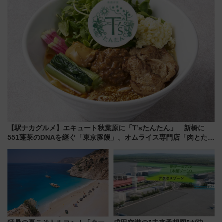
【駅ナカグルメ】エキュート秋葉原に「T’sたんたん」 新橋に
551蓬莱のDNAを継ぐ「東京豚饅」、オムライス専門店「肉とたま
ご」新グルメ続々登場！【2026年8月】