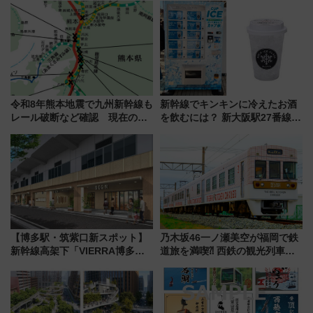
詰め放題を開催、ロイズタウン
14日までの期間限定公開
駅からのアクセスも
令和8年熊本地震で九州新幹線も
新幹線でキンキンに冷えたお酒
レール破断など確認 現在の運
を飲むには？ 新大阪駅27番線ホ
転見合わせ状況と交通網への影
ームに登場した完全キャッシュ
響
レス「カップ氷」専用自販機が
話題！
【博多駅・筑紫口新スポット】
乃木坂46一ノ瀬美空が福岡で鉄
新幹線高架下「VIERRA博多テ
道旅を満喫⁈ 西鉄の観光列車
ラス」が9/18開業！九州初出店
「THE RAIL KITCHEN
など注目の全6店舗 「博多活憩
CHIKUGO」で巡る福岡･太宰
通り」も一新
府･柳川の旅！YouTubeが公開
に