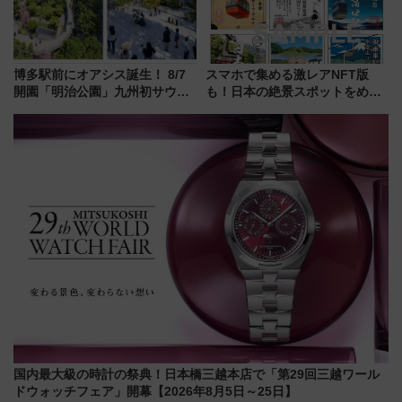
博多駅前にオアシス誕生！ 8/7
スマホで集める激レアNFT版
開園「明治公園」九州初サウナ
も！日本の絶景スポットをめぐ
TOTOPAや日本一のピザなど絶
って集める「索道印(さくどうい
品グルメ登場で駅前の過ごし方
ん)」企画がスタート
はどう変わる？
国内最大級の時計の祭典！日本橋三越本店で「第29回三越ワール
ドウォッチフェア」開幕【2026年8月5日～25日】