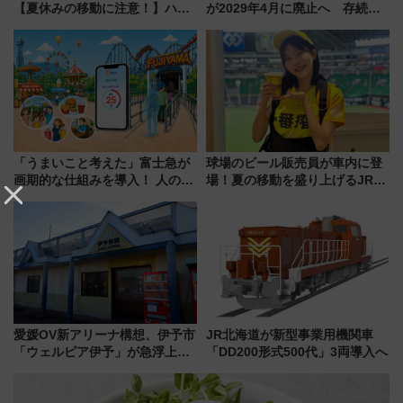
【夏休みの移動に注意！】ハン
が2029年4月に廃止へ 存続協
ドバッグやPCケースも対象の
議終了で100年の歴史に幕
「身の回り品」新サイズ制限
(40×30×20cm)おさらい
「うまいこと考えた」富士急が
球場のビール販売員が車内に登
画期的な仕組みを導入！ 人のか
場！夏の移動を盛り上げるJR九
わりにスマホが並ぶ「分身く
州「ビール新幹線」7月31日・8
ん」始動
月7日限定 ソフトバンクホーク
スとコラボ
愛媛OV新アリーナ構想、伊予市
JR北海道が新型事業用機関車
「ウェルピア伊予」が急浮上！
「DD200形式500代」3両導入へ
サイボウズ青野社長の参加表明
で探る鉄道アクセスの未来