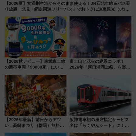
【2026夏】女満別空港からそのまま使える！JR石北本線＆バス乗
り放題「北見・網走周遊フリーパス」でおトクに道東観光（8/3発
売）
【2026秋デビュー】東武東上線
富士山と花火の絶景コラボ！
の新型車両「90000系」にいち
2026年「河口湖湖上祭」を楽し
早く乗れる！ 8/11開催の小学生
む完全ガイド＆鉄道アクセスの
向け先行試乗会でキッズアンバ
ススメ
サダーになろう
【2026年最新】前日からアツ
阪神電車初の座席指定サービス
い！高崎まつり（群馬）無料観
名は「らくやんシート」に！新
覧エリアから初開催100人みこ
型3000系で大阪梅田～山陽姫路