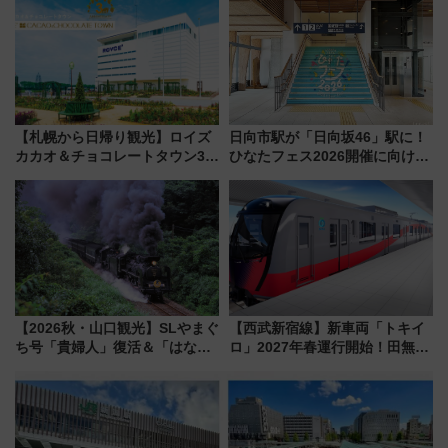
しまで
を快適移動
【札幌から日帰り観光】ロイズ
日向市駅が「日向坂46」駅に！
カカオ＆チョコレートタウン3周
ひなたフェス2026開催に向けJR
年！ 9月は入場料半額やチョコ
九州が記念きっぷや臨時列車で
詰め放題を開催、ロイズタウン
全力応援 夜行列車「ドリーム
駅からのアクセスも
おひさま号」も走る
【2026秋・山口観光】SLやまぐ
【西武新宿線】新車両「トキイ
ち号「貴婦人」復活＆「はなあ
ロ」2027年春運行開始！田無・
かり」初走行区間も！山口DCの
新所沢にも停車 2028年春には
注目観光列車まとめ きっぷの取
「第2弾」も
り方は？