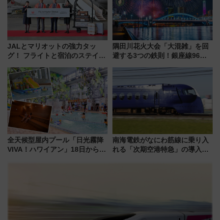
JALとマリオットの強力タッ
隅田川花火大会「大混雑」を回
グ！ フライトと宿泊のステイタ
避する3つの鉄則！銀座線96本
スマッチでFLY ON ポイントや
増発･浅草線臨時ダイヤ･スカイ
上級会員資格を効率よく獲得す
ツリー駅の規制まとめ 7/25開催
る方法を解説
（2026年）
全天候型屋内プール「日光霧降
南海電鉄がなにわ筋線に乗り入
VIVA！ハワイアン」18日から営
れる「次期空港特急」の導入を
業開始 小さなお子様連れのフ
決定！ピニンファリーナによる
ァミリーから大人まで幅広い世
日本初の鉄道デザイン
代が一日中楽しる夏のリゾート
を楽しんで