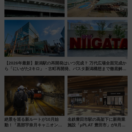
【2026年最新】新潟駅の再開発はいつ完成？ 万代広場全面完成か
ら「にいがた2キロ」・古町再開発、バスタ新潟構想まで徹底解
説！
絶景を巡る新ルートが10月始
名鉄豊田市駅の高架下に新商業
動！「黒部宇奈月キャニオンル
施設「μPLAT 豊田市」が8月26
ート」と旅の拠点「欅平ラウン
日開業！全8店舗が出店し街の新