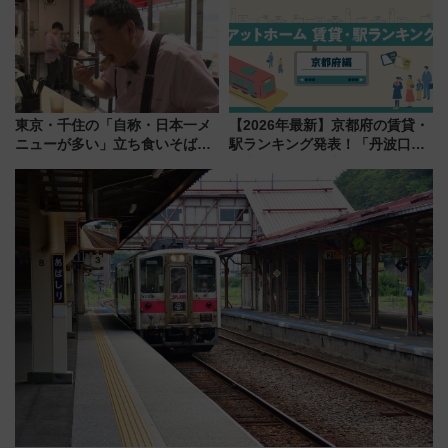
東京・千住の「自称・日本一メ
【2026年最新】京都府の賃貸・
ニューが多い」立ち食いそば屋
駅ランキング発表！「丹波口」
とは？ ＢＳ日テレ『ドランク塚
の大躍進と「西大路」人気の理
地のふらっと立ち食いそば』
由は？
7/27夜10時～放送