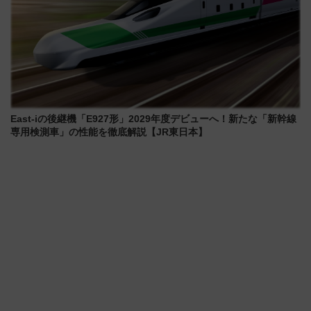
East-iの後継機「E927形」2029年度デビューへ！新たな「新幹線
専用検測車」の性能を徹底解説【JR東日本】