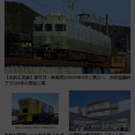
【2026年8月】
をご紹介
【名鉄広見線】新可児～御嵩間が2029年4月に廃止へ 存続協議終
了で100年の歴史に幕
近鉄が新型レール削正車「きず
中野駅の新玄関口「アトレ中