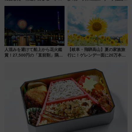
必見 「第17回那智勝浦町花火大
10月開業！Novelbright公演 や
会」は8月11日開催！
大相撲巡業など 豪華イベントと
アクセス
人混みを避けて船上から花火鑑
【岐阜・飛騨高山】夏の家族旅
賞！27,500円の「直前割」隅田
行に！ゲレンデ一面に20万本の
川花火クルーズはデパ地下グル
ひまわりが咲き誇る「アルコピ
メも持ち込みOK
アひまわり園」開園