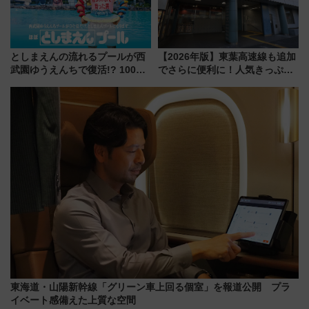
としまえんの流れるプールが西
【2026年版】東葉高速線も追加
武園ゆうえんちで復活!? 100周
でさらに便利に！人気きっぷ
年記念企画＆「春日のうん○スラ
「サンキューちばフリーパス」
イダー」に注目 2026年夏は所
今年も発売 秋・早春に千葉県を
沢へ遊びに行こう
巡るなら使い勝手・コスパ抜群
東海道・山陽新幹線「グリーン車上回る個室」を報道公開 プラ
イベート感備えた上質な空間