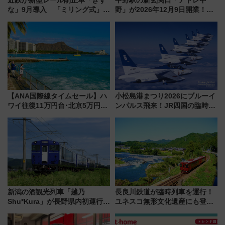
な」9月導入 「ミリング式」採
野」が2026年12月9日開業！新
用でメンテナンス作業を効率
改札直結で屋上BBQも楽しめる
化！安全性や乗り心地の向上に
注目スポット
貢献するだけでなく、全線区で
活躍するための仕組みも
【ANA国際線タイムセール】ハ
小松島港まつり2026にブルーイ
ワイ往復11万円台･北京5万円台
ンパルス飛来！JR四国の臨時ダ
～、憧れのビジネスクラスも！
イヤや駐車場予約を徹底解説
来春のGW旅行まで狙える激ア
ツ路線まとめ（8/10まで）
新潟の酒観光列車「越乃
長良川鉄道が臨時列車を運行！
Shu*Kura」が長野県内初運行！
ユネスコ無形文化遺産にも登録
地酒と食を味わう信州プレDC特
された「郡上おどり」楽しむ人
別企画
に 乗車には予約が必要