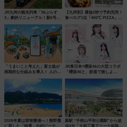
JR九州の観光列車「36ぷらす
【九州初】最短2秒で予約完売！
3」劇的リニューアル！新6号車
食べログ1位「400℃ PIZZA」が
“1〜2名用グリーン個室”と曜日
博多駅すぐの明治公園に8/7オー
別 “プレミアムランチ”導入･ル
プン。もつ鍋風など限定メニュ
ートや価格など解説
ーも
「うまいこと考えた」富士急が
JR東日本×櫻坂46の大型コラボ
画期的な仕組みを導入！ 人のか
「櫻坂46と、鉄道で旅しよ
わりにスマホが並ぶ「分身く
う。」が7月20日より始動！新
ん」始動
潟・長野・庄内へ
2026年夏は那智勝浦へ！熊野灘
新駅 “手柄山平和公園駅”から徒
に面した「特選」白砂ビーチは
歩3分「大和工業アリーナ姫路」