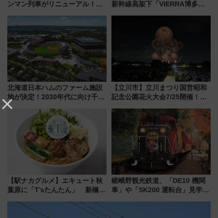
ンマン列車がリニューアル！内
新幹線高架下「VIERRA博多テ
外装デザイン公開 デビューは
ラス」が9/18開業！九州初出店
今年12月
など注目の全6店舗 「博多活憩
通り」も一新
北海道日本ハムのファーム施設
【立川市】立川まつり国営昭和
地が決定！2030年代に向け千歳
記念公園花火大会7/25開催！
線沿線が一大野球エリア
5000発の花火が夜を彩る 今年は
混雑に要注意、その理由は
【駅ナカグルメ】エキュート秋
嵯峨野観光鉄道、「DE10 機関
葉原に「T’sたんたん」 新橋に
車」や「SK200 運転台」見学ツ
551蓬莱のDNAを継ぐ「東京豚
アーを開催！ ラストランイベン
饅」、オムライス専門店「肉と
トの一環で激レア体験できちゃ
たまご」新グルメ続々登場！
うかも 参加方法やスケジュール