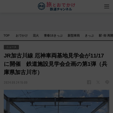
TOP
おでかけ
花火
青春18きっぷ
新型車両
きっぷ
駅･街 再
ニュース
JR加古川線 厄神車両基地見学会が11/17
に開催 鉄道施設見学会企画の第1弾（兵
庫県加古川市）
2024.09.24 15:09