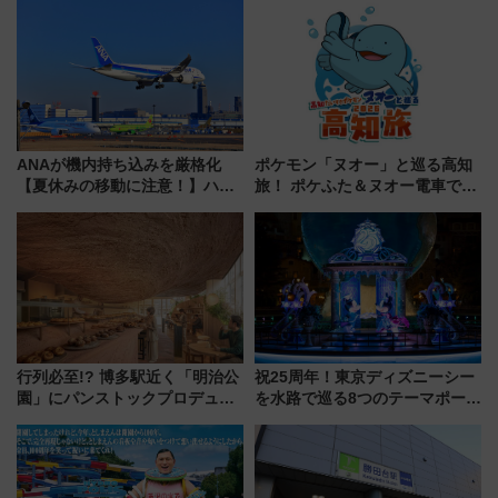
ジ」がオープン
たな玄関口へ
ANAが機内持ち込みを厳格化
ポケモン「ヌオー」と巡る高知
【夏休みの移動に注意！】ハン
旅！ ポケふた＆ヌオー電車で楽
ドバッグやPCケースも対象の
しむ鉄道スタンプラリーで土佐
「身の回り品」新サイズ制限
路の絶景と絶品グルメを満喫！
(40×30×20cm)おさらい
（7月18日スタート）
行列必至!? 博多駅近く「明治公
祝25周年！東京ディズニーシー
園」にパンストックプロデュー
を水路で巡る8つのテーマポート
スの新業態『Land Bageri』8/7
と限定デコレーションを解説
オープン 秋からはビストロ営業
も！