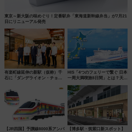
東京～新大阪の味めぐり！定番駅弁「東海道新幹線弁当」が7月21
日にリニューアル発売
有楽町線延伸の新駅（仮称）千
HIS「4つのフェリーで繋ぐ 日本
石に「ダンデライオン・チョコ
一周大満喫旅8日間」とは？天橋
レート」が出店！ 東京メトロが
立・小樽・日光東照宮など全国
1億円出資で挑む新時代のまちづ
の絶景＆限定グルメを網羅！煩
くりとは？
雑な手続きも不要でお手軽に楽
しめるプランが登場
【JR四国】予讃線8000系アンパ
【博多駅・筑紫口新スポット】