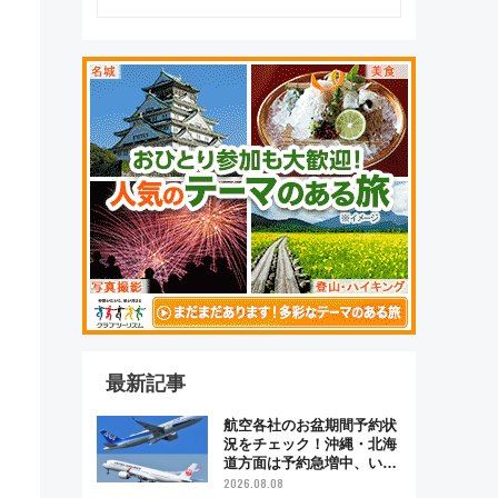
最新記事
航空各社のお盆期間予約状
況をチェック！沖縄・北海
道方面は予約急増中、いま
から狙うべき日は？
2026.08.08