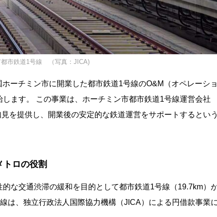
都市鉄道1号線 （写真：JICA)
ム国ホーチミン市に開業した都市鉄道1号線のO&M（オペレーシ
します。 この事業は、ホーチミン市都市鉄道1号線運営会社
の知見を提供し、開業後の安定的な鉄道運営をサポートするとい
メトロの役割
な交通渋滞の緩和を目的として都市鉄道1号線（19.7km）
の路線は、独立行政法人国際協力機構（JICA）による円借款事業