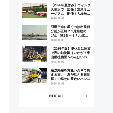
【2026年夏休み】ウィング
久里浜で「出張！京急ミュ
ージアム」開催！入場無料
でスタンプラリーや子ども
2026.08.08
制服撮影も
羽田空港に着くのは出発何
分前が正解？ 9月始動の
JAL「第1ターミナル北側
サテライト」は徒歩1キロ
2026.08.08
超え！ 知っておきたい変更
点まとめ
【2026年版】夏休みに家族
で夜の動物園はいかが？東
山動植物園＆のんほいパー
ク「ナイトZOO」開催情報
2026.08.07
絶景路線を黄色い列車で気
まま旅、「海が見える難読
駅」で幸せの黄色いハンカ
チに願いを 「新・鉄道ひ
2026.08.07
とり旅」279回目の舞台は
「島原鉄道」
VIEW ALL