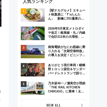
人気ランキング
【駅ナカグルメ】エキュー
ト秋葉原に「T’sたんた
ん」 新橋に551蓬莱の
DNAを継ぐ「東京豚饅」、
オムライス専門店「肉とた
2026年9月東京メトロダイ
まご」新グルメ続々登場！
ヤ改正！銀座線・丸ノ内線
【2026年8月】
で合計212本の大増発、混
雑緩和に期待
ョ
南海電鉄がなにわ筋線に乗
り入れる「次期空港特急」
の導入を決定！ピニンファ
う
リーナによる日本初の鉄道
デザイン
ありがとう現行車両！嵯峨
野トロッコ貸切＆サンダー
バードレストランで語り合
う秋の京都 斉藤雪乃＆福
原トシヒロと行く！9月13
乃木坂46一ノ瀬美空が西鉄
日「京都の鉄道満喫ツア
「THE RAIL KITCHEN
ー」開催
CHIKUGO」に乗車！太宰
が
府･柳川を巡る福岡観光列
に
車の魅力と予約攻略ガイド
VIEW ALL