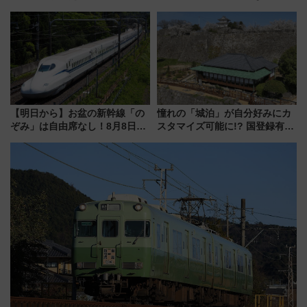
せの黄色いハンカチに願いを
線専用検測車」の性能を徹底解
「新・鉄道ひとり旅」279回目
説【JR東日本】
の舞台は「島原鉄道」
【明日から】お盆の新幹線「の
憧れの「城泊」が自分好みにカ
ぞみ」は自由席なし！8月8日午
スタマイズ可能に!? 国登録有形
前はほぼ満席…でも数時間ズラ
文化財・丸亀城「延寿閣別館」
せば空きが見つかることも 混
にオーダーメイド型の宿泊プラ
雑避ける「空席」探しのコツ
ンが誕生！