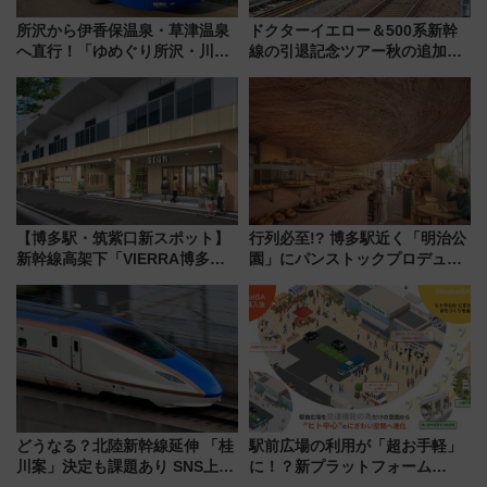
所沢から伊香保温泉・草津温泉
ドクターイエロー＆500系新幹
へ直行！「ゆめぐり所沢・川越
線の引退記念ツアー秋の追加企
号」で群馬の温泉旅をもっと気
画が決定！乗車体験やグッズ・
軽に 運行ダイヤ・運賃を解説
ホテル情報まとめ
【博多駅・筑紫口新スポット】
行列必至!? 博多駅近く「明治公
新幹線高架下「VIERRA博多テ
園」にパンストックプロデュー
ラス」が9/18開業！九州初出店
スの新業態『Land Bageri』8/7
など注目の全6店舗 「博多活憩
オープン 秋からはビストロ営業
通り」も一新
も！
どうなる？北陸新幹線延伸 「桂
駅前広場の利用が「超お手軽」
川案」決定も課題あり SNS上の
に！？新プラットフォーム