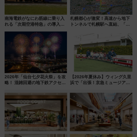
南海電鉄がなにわ筋線に乗り入
札幌都心が激変！高速から地下
れる「次期空港特急」の導入を
トンネルで札幌駅へ直結、「創
決定！ピニンファリーナによる
成川通都心アクセス道路」が7月
日本初の鉄道デザイン
から本格着工、延長4.8km整備
事業の全貌
2026年「仙台七夕花火祭」を攻
【2026年夏休み】ウィング久里
略！ 混雑回避の地下鉄アクセス
浜で「出張！京急ミュージア
からまだ買える有料席情報、花
ム」開催！入場無料でスタンプ
火前に楽しむ仙台観光ルートま
ラリーや子ども制服撮影も
で解説！