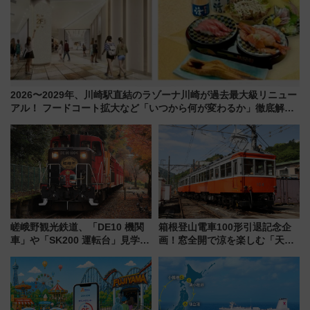
2026〜2029年、川崎駅直結のラゾーナ川崎が過去最大級リニュー
アル！ フードコート拡大など「いつから何が変わるか」徹底解
説！
嵯峨野観光鉄道、「DE10 機関
箱根登山電車100形引退記念企
車」や「SK200 運転台」見学ツ
画！窓全開で涼を楽しむ「天然
アーを開催！ ラストランイベン
クーラー体験号」と限定鉄コレ
トの一環で激レア体験できちゃ
発売
うかも 参加方法やスケジュール
をご紹介