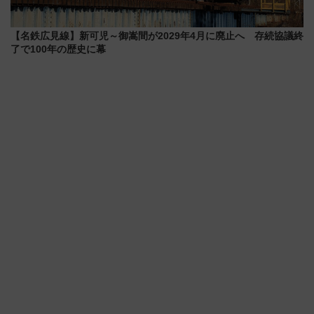
【名鉄広見線】新可児～御嵩間が2029年4月に廃止へ 存続協議終
了で100年の歴史に幕