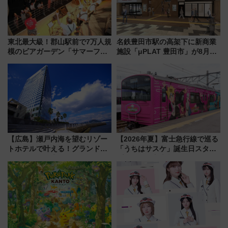
東北最大級！郡山駅前で7万人規
名鉄豊田市駅の高架下に新商業
模のビアガーデン「サマーフェ
施設「μPLAT 豊田市」が8月26
スタ IN KORIYAMA 2026」
日開業！全8店舗が出店し街の新
7/24-26開催！ 有料席はJRE
たな玄関口へ
MALLで予約可能
【広島】瀬戸内海を望むリゾー
【2026年夏】富士急行線で巡る
トホテルで叶える！グランドプ
「うちはサスケ」誕生日スタン
リンスホテル広島のフォトウエ
プラリー！富士急ハイランド限
ディング＆カジュアルパーティ
定グルメ＆グッズ徹底ガイド
ープラン