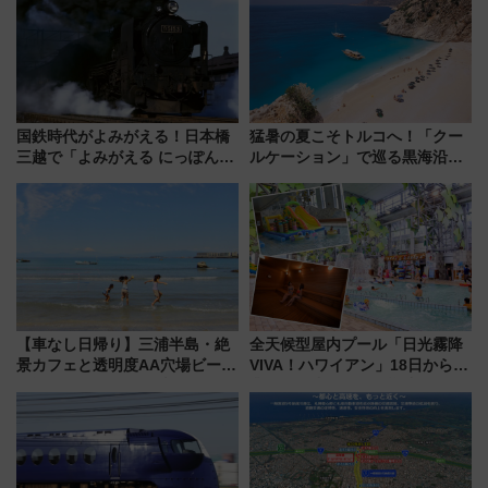
国鉄時代がよみがえる！日本橋
猛暑の夏こそトルコへ！「クー
三越で「よみがえる にっぽんの
ルケーション」で巡る黒海沿岸
鉄道展」7/22-8/3開催、広田尚
やエーゲ海の避暑リゾート 関
敬の名作写真も、駅弁フェスも
連検索数が前年比237％増、ナ
同時開催！
ショジオも認める『2026年に訪
れるべき世界の旅先』
【車なし日帰り】三浦半島・絶
全天候型屋内プール「日光霧降
景カフェと透明度AA穴場ビーチ
VIVA！ハワイアン」18日から営
を巡る！ おトクな電車きっぷ活
業開始 小さなお子様連れのフ
用してストレスフリー旅へ行こ
ァミリーから大人まで幅広い世
う！
代が一日中楽しる夏のリゾート
を楽しんで