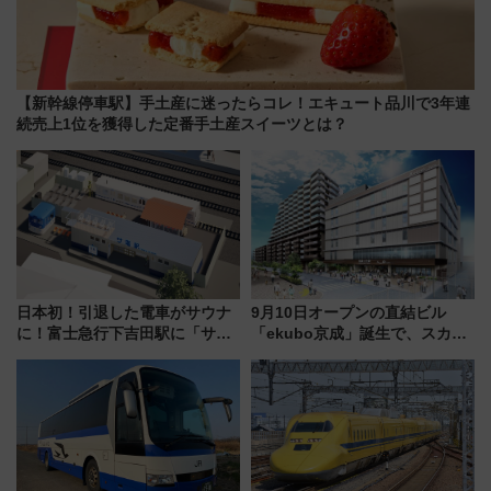
【新幹線停車駅】手土産に迷ったらコレ！エキュート品川で3年連
続売上1位を獲得した定番手土産スイーツとは？
日本初！引退した電車がサウナ
9月10日オープンの直結ビル
に！富士急行下吉田駅に「サ電
「ekubo京成」誕生で、スカイ
（SADEN）」2026年12月開
ライナーも停まる巨大ハブ駅・
業 行き交う電車の音や振動を
新鎌ヶ谷はどう変わる？ 全テナ
感じながら「ととのう」新感覚
ント情報も公開！