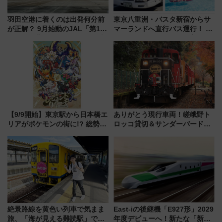
羽田空港に着くのは出発何分前
東京八重洲・バスタ新宿からサ
が正解？ 9月始動のJAL「第1タ
マーランドへ直行バス運行！ お
ーミナル北側サテライト」は徒
トクな1Dayパスで夏のプールと
歩1キロ超え！ 知っておきたい
推し活を楽しもう！（2026年
変更点まとめ
8/1～31）
【9/9開始】東京駅から日本橋エ
ありがとう現行車両！嵯峨野ト
リアがポケモンの街に!? 総勢
ロッコ貸切＆サンダーバードレ
100匹以上が出現「レジェンド
ストランで語り合う秋の京都
リサーチ」本格謎解き・グッズ
斉藤雪乃＆福原トシヒロと行
情報まとめ
く！9月13日「京都の鉄道満喫
ツアー」開催
絶景路線を黄色い列車で気まま
East-iの後継機「E927形」2029
旅、「海が見える難読駅」で幸
年度デビューへ！新たな「新幹