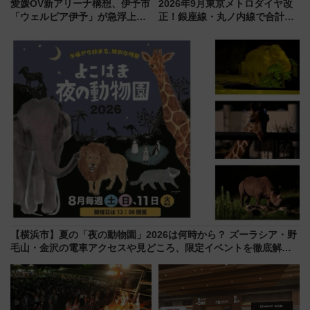
愛媛OV新アリーナ構想、伊予市
2026年9月東京メトロダイヤ改
「ウェルピア伊予」が急浮上！
正！銀座線・丸ノ内線で合計
サイボウズ青野社長の参加表明
212本の大増発、混雑緩和に期
で探る鉄道アクセスの未来
待
【横浜市】夏の「夜の動物園」2026は何時から？ ズーラシア・野
毛山・金沢の電車アクセスや見どころ、限定イベントを徹底解
説！