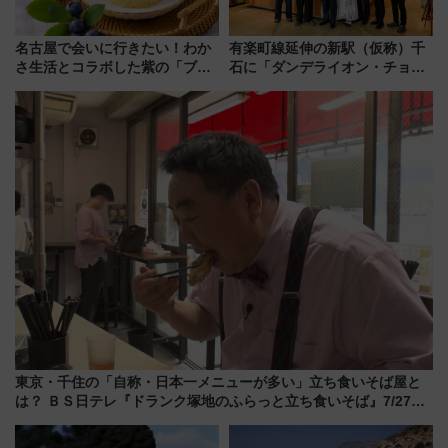
名古屋で会いに行きたい！わか
有楽町線延伸の新駅（仮称）千
さ生活とコラボした紫の「ブル
石に「ダンデライオン・チョコ
ーベリーぴよりん」期間限定販
レート」が出店！ 東京メトロが
売
1億円出資で挑む新時代のまちづ
くりとは？
東京・千住の「自称・日本一メニューが多い」立ち食いそば屋と
は？ ＢＳ日テレ『ドランク塚地のふらっと立ち食いそば』7/27夜
10時～放送