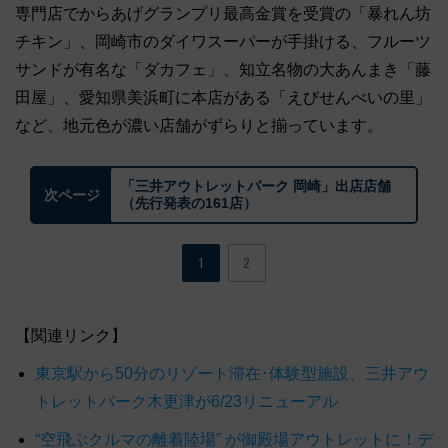
専門店でからあげグランプリ最高金賞を受賞の「暴れん坊
チキン」、岡崎市のダイワスーパーが手掛ける、フルーツ
サンドが有名な「ダカフェ」、知立名物の大あんまき「藤
田屋」、愛知県美浜町に本店がある「えびせんべいの里」
など、地元色が濃い店舗がずらりと揃っています。
「三井アウトレットパーク 岡崎」出店店舗
次ページ
（先行発表の161店）
1
2
【関連リンク】
東京駅から50分のリゾート滞在･体験型施設、三井アウ
トレットパーク木更津が6/23リニューアル
“空飛ぶクルマの離着陸場” が御殿場アウトレットに！デ