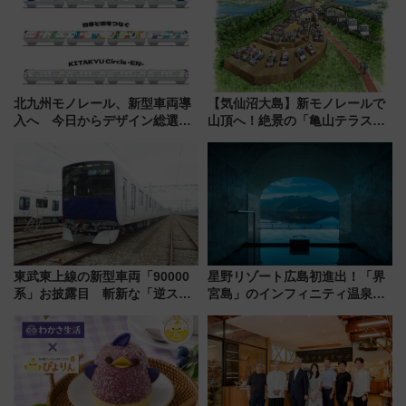
北九州モノレール、新型車両導
【気仙沼大島】新モノレールで
入へ 今日からデザイン総選挙
山頂へ！絶景の「亀山テラス
始まる
360°」が7月19日オープン、休
暇村のお得な日帰りプランも登
場
東武東上線の新型車両「90000
星野リゾート広島初進出！「界
系」お披露目 斬新な「逆スラ
宮島」のインフィニティ温泉と
ント式」の先頭形状と明るく開
古式サウナ「石風呂」を大解剖
放的な車内空間に注目、デビュ
宿泊料金・アクセスは？（2026
ーは9月
年7月23日開業）