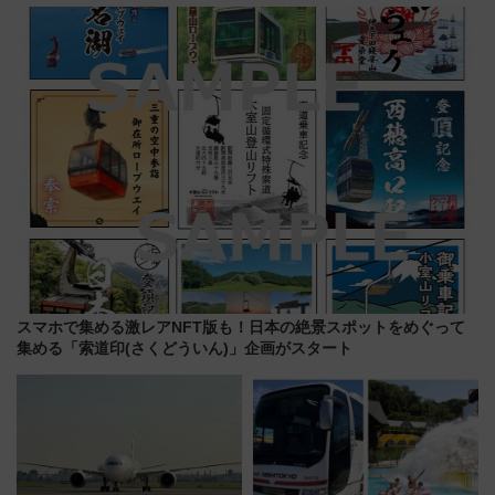
声は
「HirakeBA」8月3日始動、ス
マホで簡単申請 物販や演奏会な
どに【JR東日本】
スマホで集める激レアNFT版も！日本の絶景スポットをめぐって
集める「索道印(さくどういん)」企画がスタート