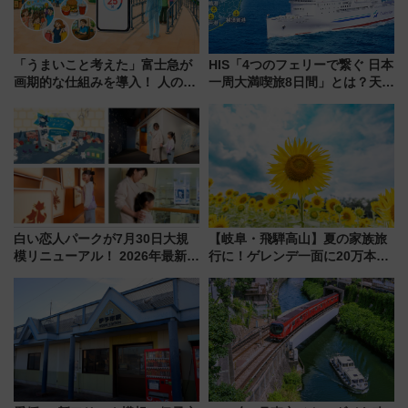
「うまいこと考えた」富士急が
HIS「4つのフェリーで繋ぐ 日本
画期的な仕組みを導入！ 人のか
一周大満喫旅8日間」とは？天橋
わりにスマホが並ぶ「分身く
立・小樽・日光東照宮など全国
ん」始動
の絶景＆限定グルメを網羅！煩
雑な手続きも不要でお手軽に楽
しめるプランが登場
白い恋人パークが7月30日大規
【岐阜・飛騨高山】夏の家族旅
模リニューアル！ 2026年最新の
行に！ゲレンデ一面に20万本の
新エリア・工場見学の見どころ
ひまわりが咲き誇る「アルコピ
と料金・アクセスを徹底解説
アひまわり園」開園
（札幌市）