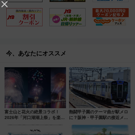
今、あなたにオススメ
富士山と花火の絶景コラボ！
熱闘甲子園のテーマ曲が駅メロ
2026年「河口湖湖上祭」を楽し
に？阪神・甲子園駅の接近メロ
む完全ガイド＆鉄道アクセスの
ディがVaundy「かげろう」×向
ススメ
谷実アレンジの特別仕様へ、8月
5日始発から