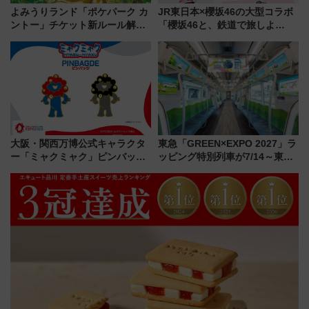
よみうりランド「ポケパーク カ
JR東日本×櫻坂46の大型コラボ
ントー」チケット新ルール解
「櫻坂46と、鉄道で旅しよ
説！購入制限の緩和と入場時の
う。」が7月20日より始動！新
本人確認が11月スタート
潟・長野・庄内へ
大阪・関西万博公式キャラクタ
東急「GREEN×EXPO 2027」ラ
ー「ミャクミャク」ピンバッジ
ッピング特別列車が7/14～東
新登場！関西の駅構内などで7月
横・田園都市・目黒線でデビュ
中旬発売
ー！ 注目の編成やデザインまと
め