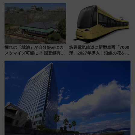
と限定デコレーションを解説
増発･浅草線臨時ダイヤ･スカイ
ツリー駅の規制まとめ 7/25開催
（2026年）
憧れの「城泊」が自分好みにカ
筑豊電気鉄道に新型車両「7000
スタマイズ可能に!? 国登録有形
形」2027年導入！沿線の花をイ
文化財・丸亀城「延寿閣別館」
メージしたイエローを採用 車
にオーダーメイド型の宿泊プラ
内は落ち着いたゆとりある空間
ンが誕生！
に