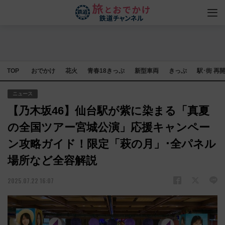
TOP
おでかけ
花火
青春18きっぷ
新型車両
きっぷ
駅･街 再
ニュース
【乃木坂46】仙台駅が紫に染まる「真夏
の全国ツアー宮城公演」応援キャンペー
ン攻略ガイド！限定「萩の月」･全パネル
場所など全容解説
2025.07.22 16:07