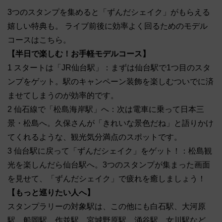
3つのスタンプを集めると「ずんだシェイク」がもらえる
嬉しい特典も。 ライブ前後に効率よく回るためのモデル
コースはこちら。
【半日で楽しむ！お手軽モデルコース】
1 スタートは「JR仙台駅」：まずは仙台駅で1つ目のスタ
ンプをゲット。駅のキャンペーン装飾を楽しむついでに済
ませてしまうのが効率的です。
2 仙石線で「松島海岸駅」へ：次は電車に乗って日本三
景・松島へ。久保さんが「きれいな景色だね」と語りかけ
てくれるような、観光気分満点のスポットです。
3 仙台駅に戻って「ずんだシェイク」をゲット！：松島観
光を楽しんだら仙台駅へ。3つのスタンプが集まった画面
を見せて、「ずんだシェイク」で疲れを癒しましょう！
【もっと巡りたい人へ】
スタンプラリーの対象駅は、この他にも白石駅、大河原
駅、船岡駅、作並駅、宮城野原駅、涌谷駅、女川駅など、