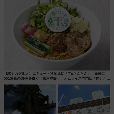
ート 夕朝食ビュッフェ付きで
【2026年8月5日～25日】
快適な船旅はいかが？
【駅ナカグルメ】エキュート秋葉原に「T’sたんたん」 新橋に
551蓬莱のDNAを継ぐ「東京豚饅」、オムライス専門店「肉とたま
ご」新グルメ続々登場！【2026年8月】