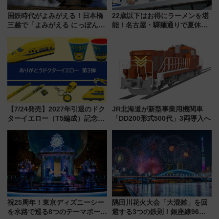
国鉄時代がよみがえる！日本橋
22歳以下はお得にラーメンを堪
三越で「よみがえる にっぽんの
能！名古屋・驛麺通りで夏休み
鉄道展」7/22-8/3開催、広田尚
限定「U22応援割り」が7月21日
敬の名作写真も、駅弁フェスも
よりスタート
同時開催！
【7/24発売】2027年引退のドク
JR北海道が新型事業用機関車
ターイエロー（T5編成）記念グ
「DD200形式500代」3両導入へ
ッズ7種が登場！ 新幹線車内放
送の目覚まし時計など通販・販
売店舗まとめ
祝25周年！東京ディズニーシー
隅田川花火大会「大混雑」を回
を水路で巡る8つのテーマポート
避する3つの鉄則！銀座線96本