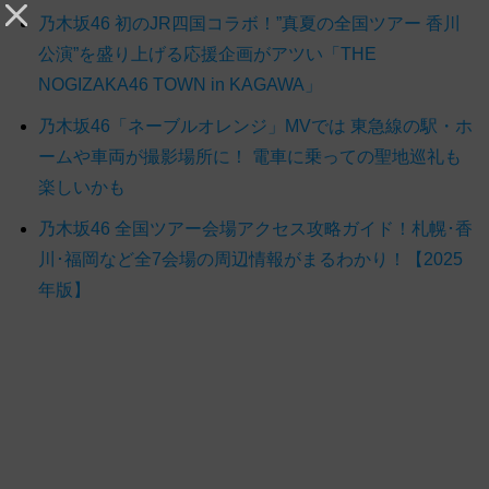
乃木坂46 初のJR四国コラボ！”真夏の全国ツアー 香川
公演”を盛り上げる応援企画がアツい「THE
NOGIZAKA46 TOWN in KAGAWA」
乃木坂46「ネーブルオレンジ」MVでは 東急線の駅・ホ
ームや車両が撮影場所に！ 電車に乗っての聖地巡礼も
楽しいかも
乃木坂46 全国ツアー会場アクセス攻略ガイド！札幌･香
川･福岡など全7会場の周辺情報がまるわかり！【2025
年版】