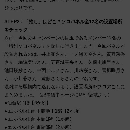
ぴったりです。
STEP2：「推し」はどこ？ソロパネル全12名の設置場所
をチェック！
次は、今回のキャンペーンの目玉であるメンバー12名の
「特別ソロパネル」を探しに行きましょう。今回パネルが
設置されるのは、井上和さん、一ノ瀬美空さん、賀喜遥香
さん、梅澤美波さん、五百城茉央さん、久保史緒里さん、
池田瑛紗さん、中西アルノさん、川﨑桜さん、菅原咲月さ
ん、小川彩さん、遠藤さくらさんの12名です。
混雑する駅構内で迷わないよう、設置場所をフロアごとに
まとめました。（記事後半ページにMAP記載あり）
●仙台駅 1階【6か所】
●エスパル仙台 本館地下1階【2か所】
●エスパル仙台 本館1階【1か所】
●エスパル仙台 東館3階【2か所】