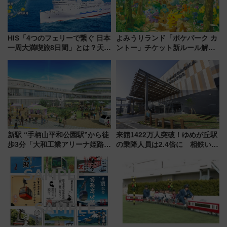
HIS「4つのフェリーで繋ぐ 日本
よみうりランド「ポケパーク カ
一周大満喫旅8日間」とは？天橋
ントー」チケット新ルール解
立・小樽・日光東照宮など全国
説！購入制限の緩和と入場時の
の絶景＆限定グルメを網羅！煩
本人確認が11月スタート
雑な手続きも不要でお手軽に楽
しめるプランが登場
新駅 “手柄山平和公園駅”から徒
来館1422万人突破！ゆめが丘駅
歩3分「大和工業アリーナ姫路」
の乗降人員は2.4倍に 相鉄いず
10月開業！Novelbright公演 や
み野線「ゆめが丘ソラトス」2周
大相撲巡業など 豪華イベントと
年祭にそうにゃん＆DB.スター
アクセス
マンが登場