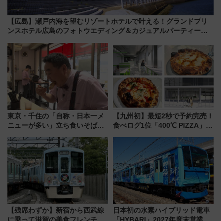
【広島】瀬戸内海を望むリゾートホテルで叶える！グランドプリ
ンスホテル広島のフォトウエディング＆カジュアルパーティープ
ラン
東京・千住の「自称・日本一メ
【九州初】最短2秒で予約完売！
ニューが多い」立ち食いそば屋
食べログ1位「400℃ PIZZA」が
とは？ ＢＳ日テレ『ドランク塚
博多駅すぐの明治公園に8/7オー
地のふらっと立ち食いそば』
プン。もつ鍋風など限定メニュ
7/27夜10時～放送
ーも
【残席わずか】新宿から西武線
日本初の水素ハイブリッド電車
に乗って滋賀の美食フレンチを
「HYBARI」2027年度末営業運