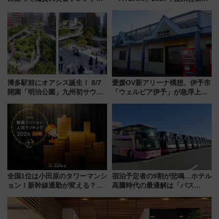
堪能？ 大人気レストラン列車
転へ 鉄道・発電・まちづくり
「52席の至福」で味わう近江牛
で水素利活用が加速
や伝統文化の特別コラボ
博多駅前にオアシス誕生！ 8/7
愛媛OV新アリーナ構想、伊予市
開園「明治公園」九州初サウナ
「ウェルピア伊予」が急浮上！
TOTOPAや日本一のピザなど絶
サイボウズ青野社長の参加表明
品グルメ登場で駅前の過ごし方
で探る鉄道アクセスの未来
はどう変わる？
全国1位は小田原のタワーマンシ
宿泊予定者の9割が悲鳴…ホテル
ョン！新幹線通勤が変える？
高騰時代の最適解は「バス
「住みたい街」の最新トレンド
泊」!? WILLER最新調査で判明
【新築マンション人気ランキン
した、推し活遠征や観光時のリ
グ】
アルな懐事情