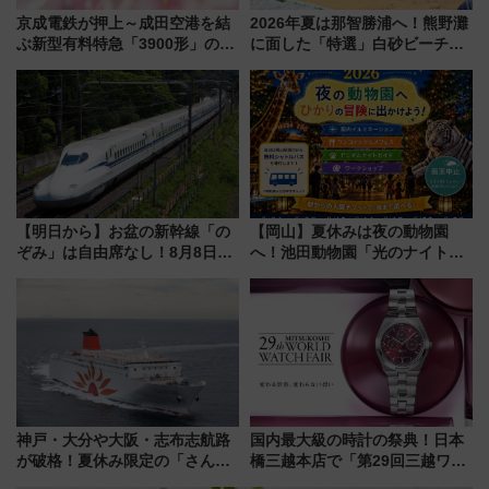
京成電鉄が押上～成田空港を結
2026年夏は那智勝浦へ！熊野灘
ぶ新型有料特急「3900形」のコ
に面した「特選」白砂ビーチは
ンセプト・デザイン公開 愛称
必見 「第17回那智勝浦町花火大
募集も実施
会」は8月11日開催！
【明日から】お盆の新幹線「の
【岡山】夏休みは夜の動物園
ぞみ」は自由席なし！8月8日午
へ！池田動物園「光のナイトズ
前はほぼ満席…でも数時間ズラ
ー2026」で光と動物が彩る特別
せば空きが見つかることも 混
な夜
雑避ける「空席」探しのコツ
神戸・大分や大阪・志布志航路
国内最大級の時計の祭典！日本
が破格！夏休み限定の「さんふ
橋三越本店で「第29回三越ワー
らわあスペシャルセール」スタ
ルドウォッチフェア」開幕