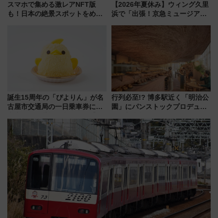
スマホで集める激レアNFT版
【2026年夏休み】ウィング久里
も！日本の絶景スポットをめぐ
浜で「出張！京急ミュージア
って集める「索道印(さくどうい
ム」開催！入場無料でスタンプ
ん)」企画がスタート
ラリーや子ども制服撮影も
誕生15周年の「ぴよりん」が名
行列必至!? 博多駅近く「明治公
古屋市交通局の一日乗車券に！
園」にパンストックプロデュー
東山線では貸切電車も登場【限
スの新業態『Land Bageri』8/7
定1万5000枚】
オープン 秋からはビストロ営業
も！