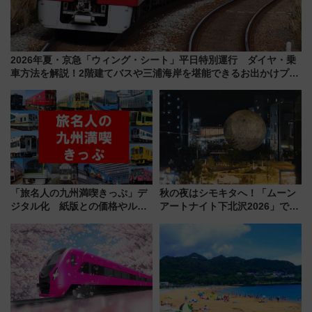
2026年夏・京急「ウィング・シート」平日特別運行 ダイヤ・乗
車方法を解説！2階建てバスや三浦海岸を堪能できるお出かけプラ
ンもご紹介
「旅名人の九州満喫きっぷ」デ
秋の夜はシモキタへ！「ムーン
ジタル化 紙版との価格やルー
アートナイト下北沢2026」でイ
ルの違いを解説
マーシブシアターやアート巡り
を満喫しよう