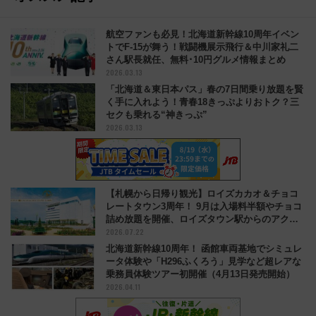
航空ファンも必見！北海道新幹線10周年イベン
トでF-15が舞う！戦闘機展示飛行＆中川家礼二
さん駅長就任、無料･10円グルメ情報まとめ
2026.03.13
「北海道＆東日本パス」春の7日間乗り放題を賢
く手に入れよう！青春18きっぷよりおトク？三
セクも乗れる“神きっぷ”
2026.03.13
【札幌から日帰り観光】ロイズカカオ＆チョコ
レートタウン3周年！ 9月は入場料半額やチョコ
詰め放題を開催、ロイズタウン駅からのアクセ
2026.07.22
スも
北海道新幹線10周年！ 函館車両基地でシミュレ
ータ体験や「H296ふくろう」見学など超レアな
乗務員体験ツアー初開催（4月13日発売開始）
2026.04.11