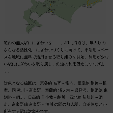
道内の無人駅ににぎわいを――。JR北海道は、無人駅の
さらなる活性化、にぎわいづくりに向けて、未活用スペー
スを地域に無料で活用させる取り組みを開始。利用が少な
い駅ににぎわいを取り戻し、鉄道の利用促進につなげま
す。
対象となる線区は、宗谷線 名寄～稚内、根室線 釧路～根
室、同 滝川～富良野、室蘭線 沼ノ端～岩見沢、釧網線 東
釧路～網走、日高線 苫小牧～鵡川、石北線 新旭川～網
走、富良野線 富良野～旭川 の間の無人駅。自治体などが
所有する駅は対象外です。