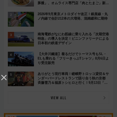
豚饅」、オムライス専門店「肉とたまご」新グ
ルメ続々登場！【2026年8月】
2026年9月東京メトロダイヤ改正！銀座線・丸
ノ内線で合計212本の大増発、混雑緩和に期待
南海電鉄がなにわ筋線に乗り入れる「次期空港
特急」の導入を決定！ピニンファリーナによる
日本初の鉄道デザイン
【大井川鐵道】着るだけでトーマス号もSL・
ELも乗れる「フリーきっぷTシャツ」8月6日よ
り受注販売
ありがとう現行車両！嵯峨野トロッコ貸切＆サ
ンダーバードレストランで語り合う秋の京都
斉藤雪乃＆福原トシヒロと行く！9月13日「京
都の鉄道満喫ツアー」開催
VIEW ALL