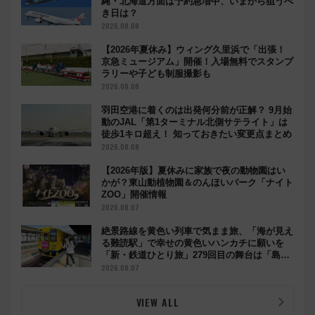
縄・北海道方面は予約急増中、いまから狙うべ
き日は？
2026.08.08
【2026年夏休み】ウィング久里浜で「出張！
京急ミュージアム」開催！入場無料でスタンプ
ラリーや子ども制服撮影も
2026.08.08
羽田空港に着くのは出発何分前が正解？ 9月始
動のJAL「第1ターミナル北側サテライト」は
徒歩1キロ超え！ 知っておきたい変更点まとめ
2026.08.08
【2026年版】夏休みに家族で夜の動物園はい
かが？東山動植物園＆のんほいパーク「ナイト
ZOO」開催情報
2026.08.07
絶景路線を黄色い列車で気まま旅、「海が見え
る難読駅」で幸せの黄色いハンカチに願いを
「新・鉄道ひとり旅」279回目の舞台は「島原
鉄道」
2026.08.07
VIEW ALL