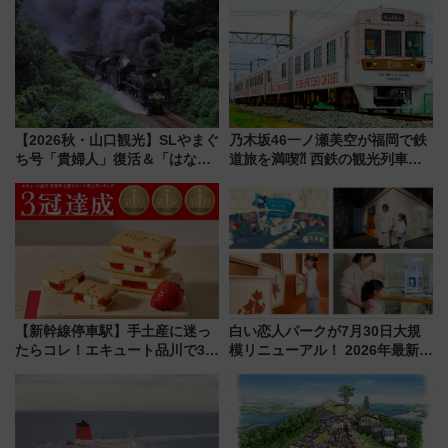
車、観覧スポット情報と周辺観
業 行き交う電車の音や振動を
光まとめ（7/28開催）
感じながら「ととのう」新感覚
【2026秋・山口観光】SLやまぐ
乃木坂46一ノ瀬美空が福岡で鉄
ち号「貴婦人」復活＆「はなあ
道旅を満喫⁈ 西鉄の観光列車
かり」初走行区間も！山口DCの
「THE RAIL KITCHEN
注目観光列車まとめ きっぷの取
CHIKUGO」で巡る福岡･太宰
り方は？
府･柳川の旅！YouTubeが公開
に
【新幹線停車駅】手土産に迷っ
白い恋人パークが7月30日大規
たらコレ！エキュート品川で3年
模リニューアル！ 2026年最新の
連続売上1位を獲得した定番手土
新エリア・工場見学の見どころ
産スイーツとは？
と料金・アクセスを徹底解説
（札幌市）