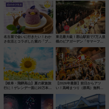
名古屋で会いに行きたい！わか
東北最大級！郡山駅前で7万人規
さ生活とコラボした紫の「ブル
模のビアガーデン「サマーフェ
ーベリーぴよりん」期間限定販
スタ IN KORIYAMA 2026」
売
7/24-26開催！ 有料席はJRE
MALLで予約可能
【岐阜・飛騨高山】夏の家族旅
【2026年最新】前日からアツ
行に！ゲレンデ一面に20万本の
い！高崎まつり（群馬）無料観
ひまわりが咲き誇る「アルコピ
覧エリアから初開催100人みこ
アひまわり園」開園
しまで