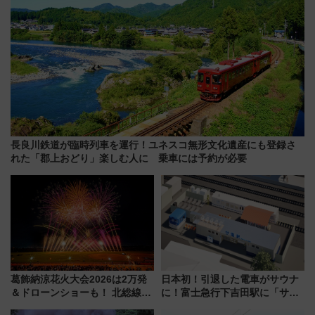
長良川鉄道が臨時列車を運行！ユネスコ無形文化遺産にも登録さ
れた「郡上おどり」楽しむ人に 乗車には予約が必要
葛飾納涼花火大会2026は2万発
日本初！引退した電車がサウナ
＆ドローンショーも！ 北総線を
に！富士急行下吉田駅に「サ電
使った穴場アクセスや臨時列
（SADEN）」2026年12月開