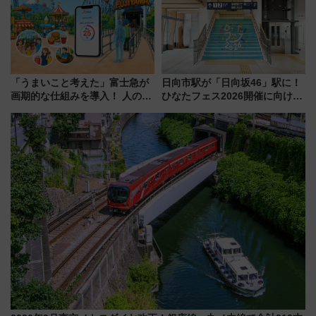
注目スポット
県越谷市）
「うまいこと考えた」富士急が
日向市駅が「日向坂46」駅に！
画期的な仕組みを導入！ 人のか
ひなたフェス2026開催に向けJR
わりにスマホが並ぶ「分身く
九州が記念きっぷや臨時列車で
ん」始動
全力応援 夜行列車「ドリーム
おひさま号」も走る