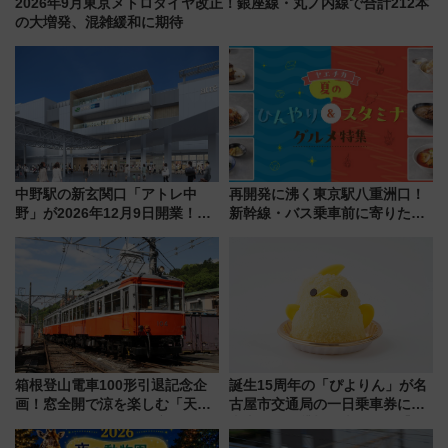
2026年9月東京メトロダイヤ改正！銀座線・丸ノ内線で合計212本
の大増発、混雑緩和に期待
中野駅の新玄関口「アトレ中
再開発に沸く東京駅八重洲口！
野」が2026年12月9日開業！新
新幹線・バス乗車前に寄りたい
改札直結で屋上BBQも楽しめる
「ヤエチカ」2026年夏の「ひん
注目スポット
やり＆スタミナグルメ」6選【新
店舗も！】
箱根登山電車100形引退記念企
誕生15周年の「ぴよりん」が名
画！窓全開で涼を楽しむ「天然
古屋市交通局の一日乗車券に！
クーラー体験号」と限定鉄コレ
東山線では貸切電車も登場【限
発売
定1万5000枚】