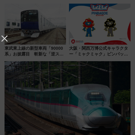
用でメンテナンス作業を効率
ーミナル北側サテライト」は徒
化！安全性や乗り心地の向上に
歩1キロ超え！ 知っておきたい
貢献するだけでなく、全線区で
変更点まとめ
活躍するための仕組みも
東武東上線の新型車両「90000
大阪・関西万博公式キャラクタ
系」お披露目 斬新な「逆スラ
ー「ミャクミャク」ピンバッジ
ント式」の先頭形状と明るく開
新登場！関西の駅構内などで7月
放的な車内空間に注目、デビュ
中旬発売
ーは9月