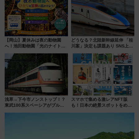
【岡山】夏休みは夜の動物園
どうなる？北陸新幹線延伸 「桂
へ！池田動物園「光のナイトズ
川案」決定も課題あり SNS上の
ー2026」で光と動物が彩る特別
声は
な夜
浅草→下今市ノンストップ！？
スマホで集める激レアNFT版
東武100系スペーシアがブルー
も！日本の絶景スポットをめぐ
リボン賞35周年記念で「デビュ
って集める「索道印(さくどうい
ー当時の停車駅」を再現 運転
ん)」企画がスタート
時刻や特急券の買い方を紹介