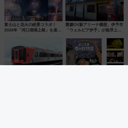
富士山と花火の絶景コラボ！
愛媛OV新アリーナ構想、伊予市
2026年「河口湖湖上祭」を楽し
「ウェルピア伊予」が急浮上！
む完全ガイド＆鉄道アクセスの
サイボウズ青野社長の参加表明
ススメ
で探る鉄道アクセスの未来
阪神電車初の座席指定サービス
【横浜市】夏の「夜の動物園」
名は「らくやんシート」に！新
2026は何時から？ ズーラシア・
型3000系で大阪梅田～山陽姫路
野毛山・金沢の電車アクセスや
を快適移動
見どころ、限定イベントを徹底
解説！