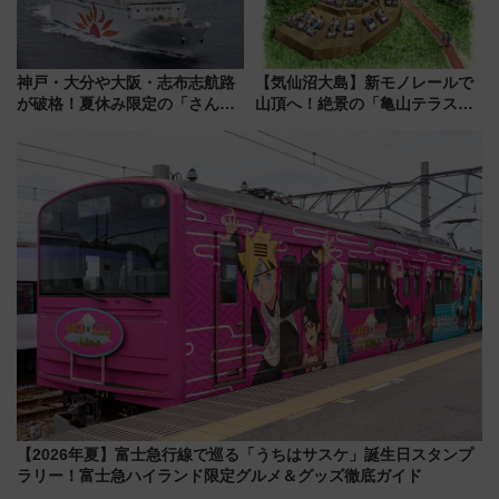
神戸・大分や大阪・志布志航路
【気仙沼大島】新モノレールで
が破格！夏休み限定の「さんふ
山頂へ！絶景の「亀山テラス
らわあスペシャルセール」スタ
360°」が7月19日オープン、休
ート 夕朝食ビュッフェ付きで
暇村のお得な日帰りプランも登
快適な船旅はいかが？
場
【2026年夏】富士急行線で巡る「うちはサスケ」誕生日スタンプ
ラリー！富士急ハイランド限定グルメ＆グッズ徹底ガイド