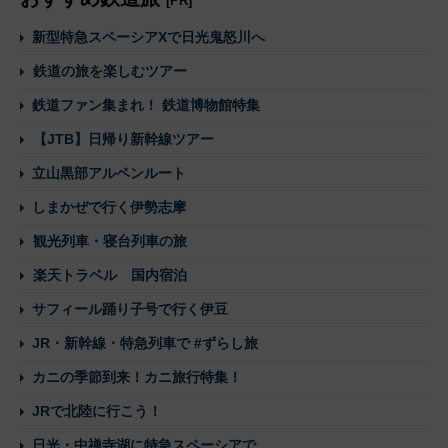
[PR]
新型特急スペーシアXで日光鬼怒川へ
鉄道の旅を楽しむツアー
鉄道ファン集まれ！ 鉄道博物館特集
【JTB】日帰り新幹線ツアー
立山黒部アルペンルート
しまかぜで行く伊勢志摩
観光列車・寝台列車の旅
楽天トラベル 国内宿泊
サフィール踊り子号で行く伊豆
JR・新幹線・特急列車で #ずらし旅
カニの季節到来！カニ旅行特集！
JRで北陸に行こう！
日光・中禅寺湖に特急スペーシアで