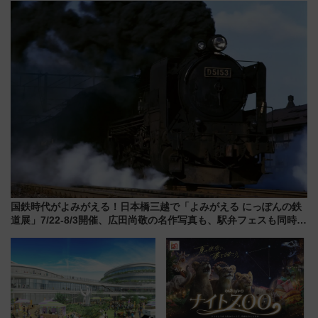
たち
ーン始まる 条件は「夏の国内
線に2回搭乗」
国鉄時代がよみがえる！日本橋三越で「よみがえる にっぽんの鉄
道展」7/22-8/3開催、広田尚敬の名作写真も、駅弁フェスも同時開
催！