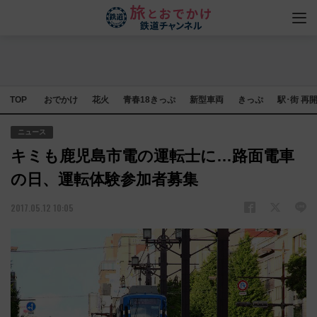
TOP
おでかけ
花火
青春18きっぷ
新型車両
きっぷ
駅･街 再
ニュース
キミも鹿児島市電の運転士に…路面電車
の日、運転体験参加者募集
2017.05.12 10:05