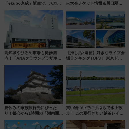
「ekubo京成」誕生で、スカイ
火大会チケット情報＆川口駅か
ライナーも停まる巨大ハブ駅・
らのアクセスガイド
新鎌ヶ谷はどう変わる？ 全テナ
ント情報も公開！
高知城やひろめ市場も徒歩圏
【推し活×遠征】好きなライブ会
内！「ANAクラウンプラザホテ
場ランキングTOP3！ 東京ドー
ル高知」が8月開業
ムや大阪城ホールが選ばれる理
由と交通アクセス術、ライブ会
場に何を求める？
夏休みの家族旅行先にぴった
買い物ついでに手ぶらで水上散
り！都心から1時間の「湘南西エ
歩！ この夏行きたい越谷レイク
リア」満喫ガイド 鎌倉・江の
タウンの新たな水辺の憩いエリ
島とは異なる魅力を持つ今夏の
ア「LAKESIDE PARK」（埼玉