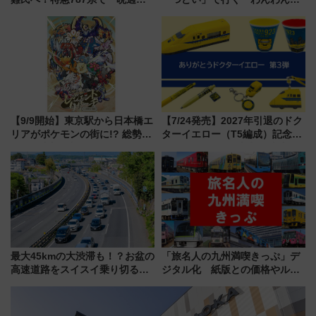
せる夜間滞在型イベント「スワ
車」第5弾！海辺のBBQも楽し
ローおひさま」が救世主に？
める日帰りツアー
【9/9開始】東京駅から日本橋エ
【7/24発売】2027年引退のドク
リアがポケモンの街に!? 総勢
ターイエロー（T5編成）記念グ
100匹以上が出現「レジェンド
ッズ7種が登場！ 新幹線車内放
リサーチ」本格謎解き・グッズ
送の目覚まし時計など通販・販
情報まとめ
売店舗まとめ
最大45kmの大渋滞も！？お盆の
「旅名人の九州満喫きっぷ」デ
高速道路をスイスイ乗り切る快
ジタル化 紙版との価格やルー
適ドライブ術
ルの違いを解説