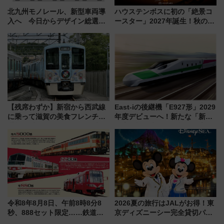
北九州モノレール、新型車両導
ハウステンボスに初の「絶景コ
入へ 今日からデザイン総選挙
ースター」2027年誕生！秋の
始まる
「すんごいハロウィン」見どこ
ろも一挙紹介
【残席わずか】新宿から西武線
East-iの後継機「E927形」2029
に乗って滋賀の美食フレンチを
年度デビューへ！新たな「新幹
堪能？ 大人気レストラン列車
線専用検測車」の性能を徹底解
「52席の至福」で味わう近江牛
説【JR東日本】
や伝統文化の特別コラボ
令和8年8月8日、午前8時8分8
2026夏の旅行はJALがお得！東
秒、888セット限定……鉄道各
京ディズニーシー完全貸切パー
社の「8・8・8」な記念きっぷ
ティー招待券が当たるキャンペ