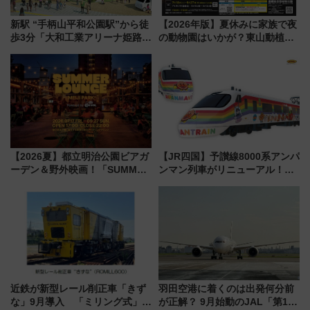
新駅 “手柄山平和公園駅”から徒
【2026年版】夏休みに家族で夜
歩3分「大和工業アリーナ姫路」
の動物園はいかが？東山動植物
10月開業！Novelbright公演 や
園＆のんほいパーク「ナイト
大相撲巡業など 豪華イベントと
ZOO」開催情報
アクセス
【2026夏】都立明治公園ビアガ
【JR四国】予讃線8000系アンパ
ーデン＆野外映画！「SUMMER
ンマン列車がリニューアル！内
LOUNGE」のアクセスと上映ス
外装デザイン公開 デビューは
ケジュール 夜風とビール、映画
今年12月
を満喫！
近鉄が新型レール削正車「きず
羽田空港に着くのは出発何分前
な」9月導入 「ミリング式」採
が正解？ 9月始動のJAL「第1タ