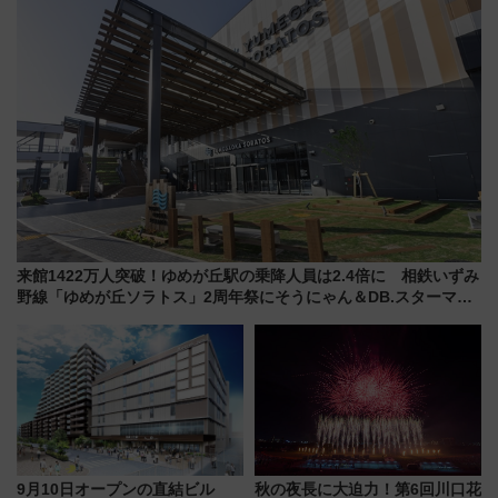
来館1422万人突破！ゆめが丘駅の乗降人員は2.4倍に 相鉄いずみ
野線「ゆめが丘ソラトス」2周年祭にそうにゃん＆DB.スターマン
が登場
9月10日オープンの直結ビル
秋の夜長に大迫力！第6回川口花