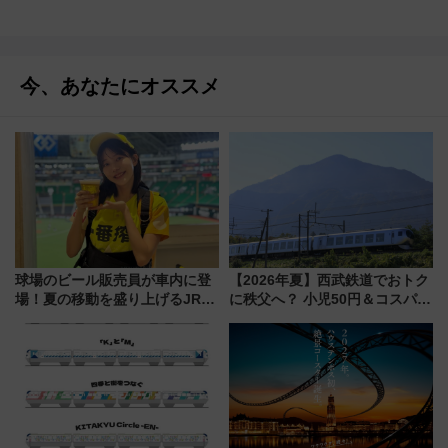
今、あなたにオススメ
球場のビール販売員が車内に登
【2026年夏】西武鉄道でおトク
場！夏の移動を盛り上げるJR九
に秩父へ？ 小児50円＆コスパ最
州「ビール新幹線」7月31日・8
強きっぷで「安・近・短」な家
月7日限定 ソフトバンクホーク
族旅行！ 深夜の正丸トンネル探
スとコラボ
検や特急ラビューも