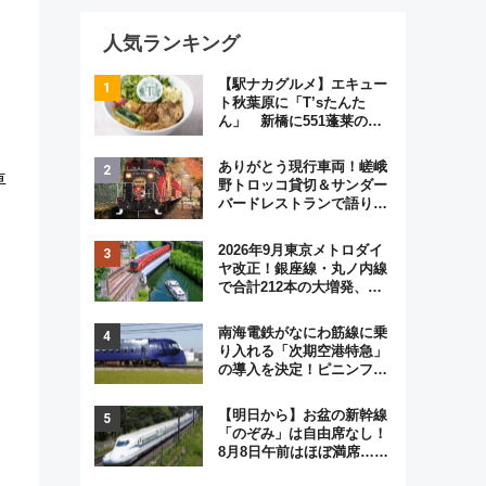
人気ランキング
【駅ナカグルメ】エキュー
ト秋葉原に「T’sたんた
ん」 新橋に551蓬莱の
DNAを継ぐ「東京豚饅」、
オムライス専門店「肉とた
ありがとう現行車両！嵯峨
まご」新グルメ続々登場！
車
野トロッコ貸切＆サンダー
【2026年8月】
バードレストランで語り合
う秋の京都 斉藤雪乃＆福
原トシヒロと行く！9月13
2026年9月東京メトロダイ
日「京都の鉄道満喫ツア
ヤ改正！銀座線・丸ノ内線
ー」開催
で合計212本の大増発、混
雑緩和に期待
南海電鉄がなにわ筋線に乗
り入れる「次期空港特急」
の導入を決定！ピニンファ
リーナによる日本初の鉄道
デザイン
【明日から】お盆の新幹線
「のぞみ」は自由席なし！
8月8日午前はほぼ満席…で
も数時間ズラせば空きが見