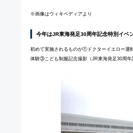
※画像はウィキペディアより
今年はJR東海発足30周年記念特別イベ
初めて実施されるものが①ドクターイエロー運
体験③こども制服記念撮影（JR東海発足30周