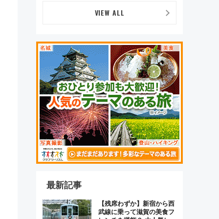
つかることも 混雑避ける
「空席」探しのコツ
VIEW ALL
最新記事
【残席わずか】新宿から西
武線に乗って滋賀の美食フ