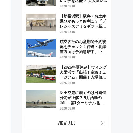
レンチを堪能？ 大人気レス
トラン列車「52席の至福」
2026.08.08
で味わう近江牛や伝統文化
の特別コラボ
【新横浜駅】駅弁・お土産
選びがもっと便利に？「プ
レシャスデリ＆ギフト新横
浜」がオープン 場所や営
2026.08.08
業時間・限定弁当を紹介
航空各社のお盆期間予約状
況をチェック！沖縄・北海
道方面は予約急増中、いま
から狙うべき日は？
2026.08.08
【2026年夏休み】ウィング
久里浜で「出張！京急ミュ
ージアム」開催！入場無料
でスタンプラリーや子ども
2026.08.08
制服撮影も
羽田空港に着くのは出発何
分前が正解？ 9月始動の
JAL「第1ターミナル北側
サテライト」は徒歩1キロ
2026.08.08
超え！ 知っておきたい変更
点まとめ
VIEW ALL