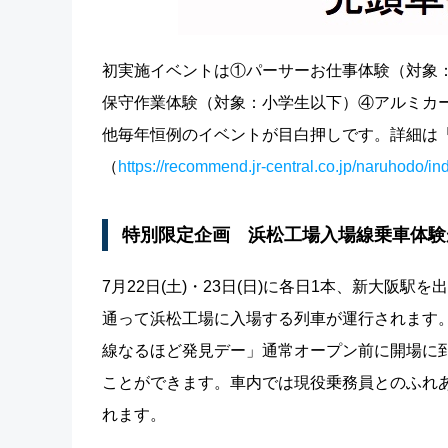
初実施イベントは①パーサーお仕事体験（対象
保守作業体験（対象：小学生以下）④アルミカー
他毎年恒例のイベントが目白押しです。詳細は
（
https://recommend.jr-central.co.jp/naruhodo/in
特別限定企画 浜松工場入場線乗車体験
7月22日(土)・23日(日)に各日1本、新大
通って浜松工場に入場する列車が運行されます
線なるほど発見デー」通常オープン前に開場に
ことができます。車内では現役乗務員とのふれ
れます。