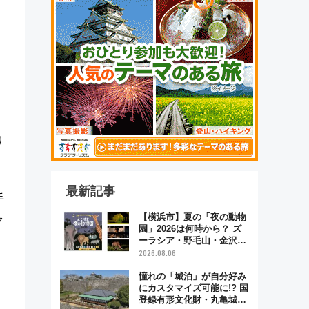
り
最新記事
手
【横浜市】夏の「夜の動物
ク
園」2026は何時から？ ズ
ーラシア・野毛山・金沢の
電車アクセスや見どころ、
2026.08.06
限定イベントを徹底解説！
憧れの「城泊」が自分好み
にカスタマイズ可能に!? 国
登録有形文化財・丸亀城