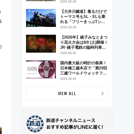
「延寿閣別館」にオーダー
2026.08.06
メイド型の宿泊プランが誕
生！
き
【大井川鐵道】着るだけで
トーマス号もSL・ELも乗
添
れる「フリーきっぷTシャ
ツ」8月6日より受注販売
2026.08.05
【2026年】銚子みなとまつ
り花火大会は8/8 (土)開催！
の
JR･銚子電鉄の臨時列車や
アクセス情報、利根川に咲
2026.08.05
く8,000発の大迫力＆屋台
を満喫
国内最大級の時計の祭典！
日本橋三越本店で「第29回
三越ワールドウォッチフェ
ア」開幕【2026年8月5日～
2026.08.05
25日】
VIEW ALL
き
。