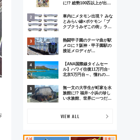
に!? 総勢100匹以上が出現
「レジェンドリサーチ」本
格謎解き・グッズ情報まと
車内にメタモン出現？ みな
め
とみらい線×ポケモン「ブ
クブクうみぞこの街」ラッ
ピング電車が運行開始に！
この夏は直通列車で横浜
熱闘甲子園のテーマ曲が駅
へ！
メロに？阪神・甲子園駅の
接近メロディが
Vaundy「かげろう」×向谷
実アレンジの特別仕様へ、
【ANA国際線タイムセー
8月5日始発から
ル】ハワイ往復11万円台･
北京5万円台～、憧れのビ
ジネスクラスも！来春の
GW旅行まで狙える激アツ
無一文の大学生が町家を水
路線まとめ（8/10まで）
族館に!? 福井･小浜の珍し
い水族館、世界に一つだけ
の塗り箸制作体験、鯖街道
の御食国など 小浜観光レポ
第2弾
お
VIEW ALL