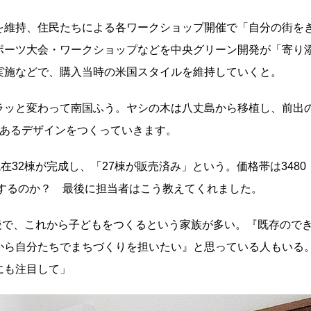
を維持、住民たちによる各ワークショップ開催で「自分の街を
ポーツ大会・ワークショップなどを中央グリーン開発が「寄り
実施などで、購入当時の米国スタイルを維持していくと。
ラッと変わって南国ふう。ヤシの木は八丈島から移植し、前出
のあるデザインをつくっていきます。
在32棟が完成し、「27棟が販売済み」という。価格帯は3480
入するのか？ 最後に担当者はこう教えてくれました。
前後で、これから子どもをつくるという家族が多い。『既存ので
から自分たちでまちづくりを担いたい』と思っている人もいる
にも注目して」