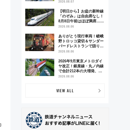
2026.08.07
【明日から】お盆の新幹線
「のぞみ」は自由席なし！
8月8日午前はほぼ満席…で
も数時間ズラせば空きが見
2026.08.06
つかることも 混雑避ける
「空席」探しのコツ
ありがとう現行車両！嵯峨
野トロッコ貸切＆サンダー
バードレストランで語り合
う秋の京都 斉藤雪乃＆福
2026.08.06
原トシヒロと行く！9月13
日「京都の鉄道満喫ツア
2026年9月東京メトロダイ
ー」開催
ヤ改正！銀座線・丸ノ内線
で合計212本の大増発、混
雑緩和に期待
2026.08.06
VIEW ALL
印