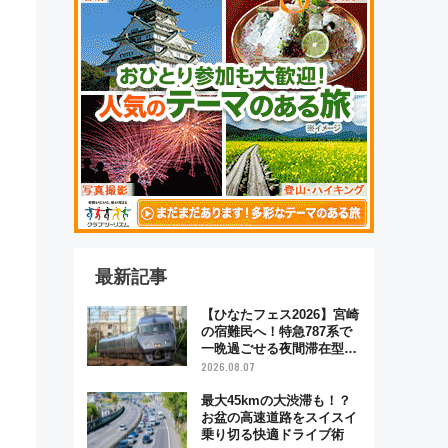
最新記事
【ひなたフェス2026】宮崎
の宿難民へ！特急787系で
一晩過ごせる夜間滞在型イ
ベント「スワローおひさ
2026.08.07
ま」が救世主に？
最大45kmの大渋滞も！？
お盆の高速道路をスイスイ
乗り切る快適ドライブ術