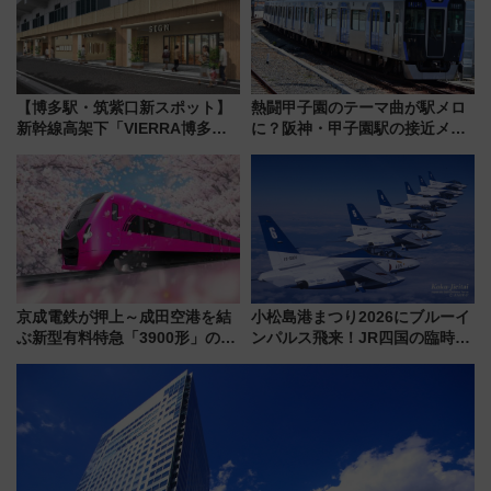
【博多駅・筑紫口新スポット】
熱闘甲子園のテーマ曲が駅メロ
新幹線高架下「VIERRA博多テ
に？阪神・甲子園駅の接近メロ
ラス」が9/18開業！九州初出店
ディがVaundy「かげろう」×向
など注目の全6店舗 「博多活憩
谷実アレンジの特別仕様へ、8月
通り」も一新
5日始発から
京成電鉄が押上～成田空港を結
小松島港まつり2026にブルーイ
ぶ新型有料特急「3900形」のコ
ンパルス飛来！JR四国の臨時ダ
ンセプト・デザイン公開 愛称
イヤや駐車場予約を徹底解説
募集も実施