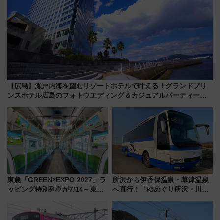
【広島】瀬戸内海を望むリゾートホテルで叶える！グランドプリ
ンスホテル広島のフォトウエディング＆カジュアルパーティープ
ラン
東急「GREEN×EXPO 2027」ラ
所沢から伊香保温泉・草津温泉
ッピング特別列車が7/14～東
へ直行！「ゆめぐり所沢・川越
横・田園都市・目黒線でデビュ
号」で群馬の温泉旅をもっと気
ー！ 注目の編成やデザインまと
軽に 運行ダイヤ・運賃を解説
め