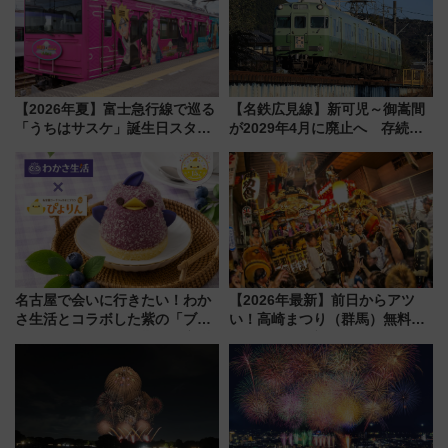
【2026年夏】富士急行線で巡る
【名鉄広見線】新可児～御嵩間
「うちはサスケ」誕生日スタン
が2029年4月に廃止へ 存続協
プラリー！富士急ハイランド限
議終了で100年の歴史に幕
定グルメ＆グッズ徹底ガイド
名古屋で会いに行きたい！わか
【2026年最新】前日からアツ
さ生活とコラボした紫の「ブル
い！高崎まつり（群馬）無料観
ーベリーぴよりん」期間限定販
覧エリアから初開催100人みこ
売
しまで