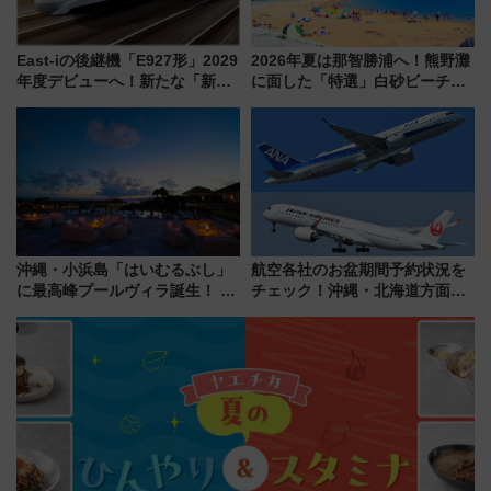
East-iの後継機「E927形」2029
2026年夏は那智勝浦へ！熊野灘
年度デビューへ！新たな「新幹
に面した「特選」白砂ビーチは
線専用検測車」の性能を徹底解
必見 「第17回那智勝浦町花火大
説【JR東日本】
会」は8月11日開催！
沖縄・小浜島「はいむるぶし」
航空各社のお盆期間予約状況を
に最高峰プールヴィラ誕生！ 石
チェック！沖縄・北海道方面は
垣島から船で向かう究極のご褒
予約急増中、いまから狙うべき
美旅「何もしない贅沢」を体験
日は？
してみない？