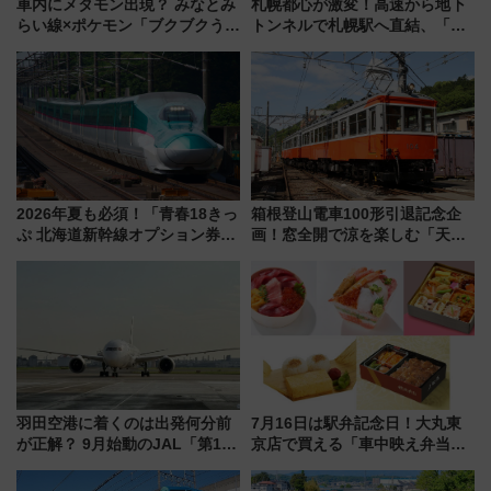
車内にメタモン出現？ みなとみ
札幌都心が激変！高速から地下
らい線×ポケモン「ブクブクうみ
トンネルで札幌駅へ直結、「創
ぞこの街」ラッピング電車が運
成川通都心アクセス道路」が7月
行開始に！ この夏は直通列車で
から本格着工、延長4.8km整備
横浜へ！
事業の全貌
2026年夏も必須！「青春18きっ
箱根登山電車100形引退記念企
ぷ 北海道新幹線オプション券」
画！窓全開で涼を楽しむ「天然
自動改札対応ルールと途中下車
クーラー体験号」と限定鉄コレ
の罠
発売
羽田空港に着くのは出発何分前
7月16日は駅弁記念日！大丸東
が正解？ 9月始動のJAL「第1タ
京店で買える「車中映え弁当」
ーミナル北側サテライト」は徒
フェア【2026年夏】
歩1キロ超え！ 知っておきたい