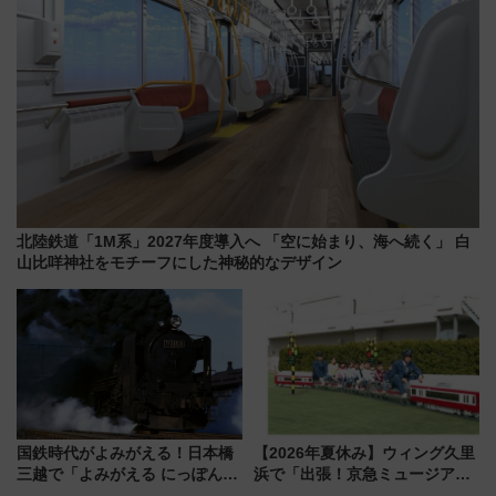
北陸鉄道「1M系」2027年度導入へ 「空に始まり、海へ続く」 白
山比咩神社をモチーフにした神秘的なデザイン
国鉄時代がよみがえる！日本橋
【2026年夏休み】ウィング久里
三越で「よみがえる にっぽんの
浜で「出張！京急ミュージア
鉄道展」7/22-8/3開催、広田尚
ム」開催！入場無料でスタンプ