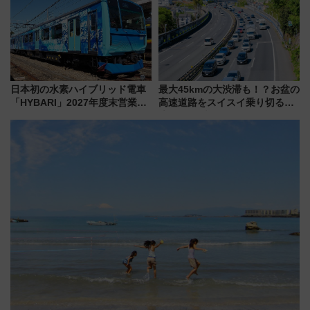
変更点まとめ
日本初の水素ハイブリッド電車
最大45kmの大渋滞も！？お盆の
「HYBARI」2027年度末営業運
高速道路をスイスイ乗り切る快
転へ 鉄道・発電・まちづくり
適ドライブ術
で水素利活用が加速