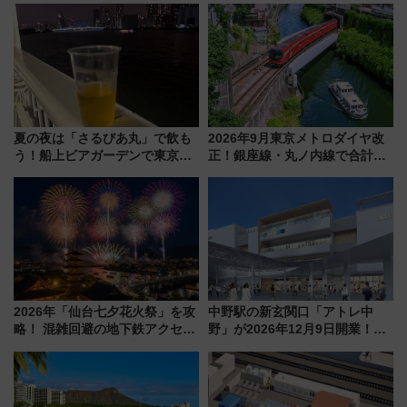
敬の名作写真も、駅弁フェスも
ラリーや子ども制服撮影も
同時開催！
夏の夜は「さるびあ丸」で飲も
2026年9月東京メトロダイヤ改
う！船上ビアガーデンで東京湾
正！銀座線・丸ノ内線で合計
の夜景を眺めながら軽く一
212本の大増発、混雑緩和に期
杯……工場直送生ビールや島グ
待
ルメが美味い
2026年「仙台七夕花火祭」を攻
中野駅の新玄関口「アトレ中
略！ 混雑回避の地下鉄アクセス
野」が2026年12月9日開業！新
からまだ買える有料席情報、花
改札直結で屋上BBQも楽しめる
火前に楽しむ仙台観光ルートま
注目スポット
で解説！