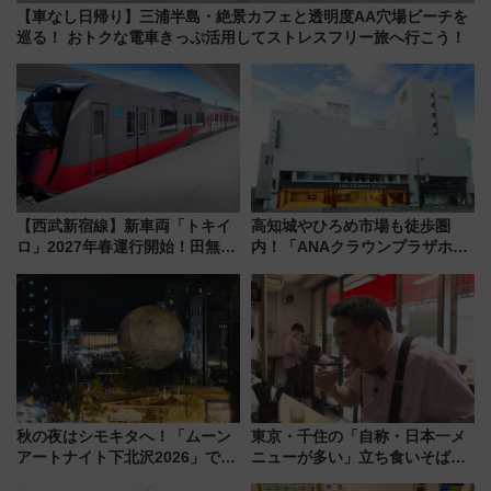
【車なし日帰り】三浦半島・絶景カフェと透明度AA穴場ビーチを
巡る！ おトクな電車きっぷ活用してストレスフリー旅へ行こう！
【西武新宿線】新車両「トキイ
高知城やひろめ市場も徒歩圏
ロ」2027年春運行開始！田無・
内！「ANAクラウンプラザホテ
新所沢にも停車 2028年春には
ル高知」が8月開業
「第2弾」も
秋の夜はシモキタへ！「ムーン
東京・千住の「自称・日本一メ
アートナイト下北沢2026」でイ
ニューが多い」立ち食いそば屋
マーシブシアターやアート巡り
とは？ ＢＳ日テレ『ドランク塚