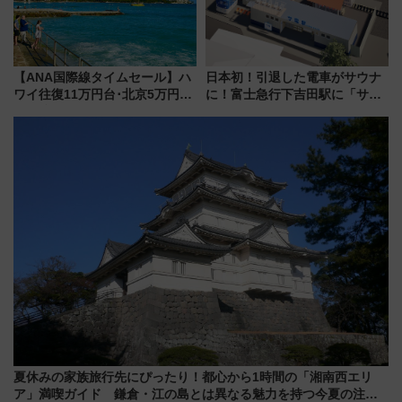
【ANA国際線タイムセール】ハ
日本初！引退した電車がサウナ
ワイ往復11万円台･北京5万円台
に！富士急行下吉田駅に「サ電
～、憧れのビジネスクラスも！
（SADEN）」2026年12月開
来春のGW旅行まで狙える激ア
業 行き交う電車の音や振動を
ツ路線まとめ（8/10まで）
感じながら「ととのう」新感覚
夏休みの家族旅行先にぴったり！都心から1時間の「湘南西エリ
ア」満喫ガイド 鎌倉・江の島とは異なる魅力を持つ今夏の注目