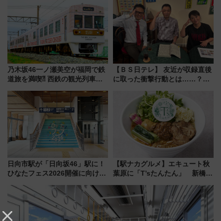
を満喫しよう
地のふらっと立ち食いそば』
7/27夜10時～放送
乃木坂46一ノ瀬美空が福岡で鉄
【ＢＳ日テレ】 友近が収録直後
道旅を満喫⁈ 西鉄の観光列車
に取った衝撃行動とは……？
「THE RAIL KITCHEN
『友近・礼二の妄想トレイン』
CHIKUGO」で巡る福岡･太宰
で極上の夏祭り鉄道旅を放送
府･柳川の旅！YouTubeが公開
に
日向市駅が「日向坂46」駅に！
【駅ナカグルメ】エキュート秋
ひなたフェス2026開催に向けJR
葉原に「T’sたんたん」 新橋に
九州が記念きっぷや臨時列車で
551蓬莱のDNAを継ぐ「東京豚
全力応援 夜行列車「ドリーム
饅」、オムライス専門店「肉と
おひさま号」も走る
たまご」新グルメ続々登場！
【2026年8月】