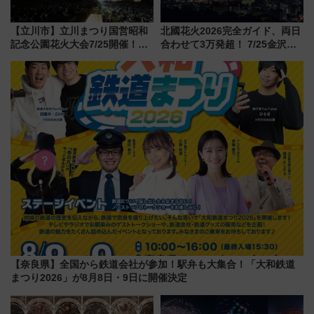
【立川市】立川まつり国営昭和
北國花火2026完全ガイド、両日
記念公園花火大会7/25開催！
合わせて3万発超！ 7/25金沢大
5000発の花火が夜を彩る 今年は
会・8/1川北大会の2つの花火大
混雑に要注意、その理由は
会の日程・アクセス・観覧席ま
とめ（石川県）
【奈良県】全国から鉄道会社が参加！駅弁も大集合！「大和鉄道
まつり2026」が8月8日・9日に開催決定