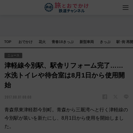
TOP
おでかけ
花火
青春18きっぷ
新型車両
きっぷ
駅･街 再
ニュース
津軽線今別駅、駅舎リフォーム完了……
水洗トイレや待合室は8月1日から使用開
始
2017.08.01 08:08
青森県東津軽郡今別町。青森から三厩湾へと行く津軽線の
今別駅が装いを新たにし、8月1日から使用を開始しまし
た。