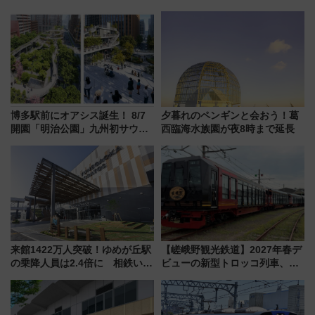
スポット
博多駅前にオアシス誕生！ 8/7
夕暮れのペンギンと会おう！葛
開園「明治公園」九州初サウナ
西臨海水族園が夜8時まで延長
TOTOPAや日本一のピザなど絶
品グルメ登場で駅前の過ごし方
はどう変わる？
来館1422万人突破！ゆめが丘駅
【嵯峨野観光鉄道】2027年春デ
の乗降人員は2.4倍に 相鉄いず
ビューの新型トロッコ列車、い
み野線「ゆめが丘ソラトス」2周
よいよ試運転開始へ！現行車両
年祭にそうにゃん＆DB.スター
は2026年で引退
マンが登場