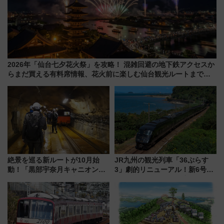
2026年「仙台七夕花火祭」を攻略！ 混雑回避の地下鉄アクセスか
らまだ買える有料席情報、花火前に楽しむ仙台観光ルートまで解
説！
絶景を巡る新ルートが10月始
JR九州の観光列車「36ぷらす
動！「黒部宇奈月キャニオンル
3」劇的リニューアル！新6号車
ート」と旅の拠点「欅平ラウン
“1〜2名用グリーン個室”と曜日
ジ」がオープン
別 “プレミアムランチ”導入･ル
ートや価格など解説