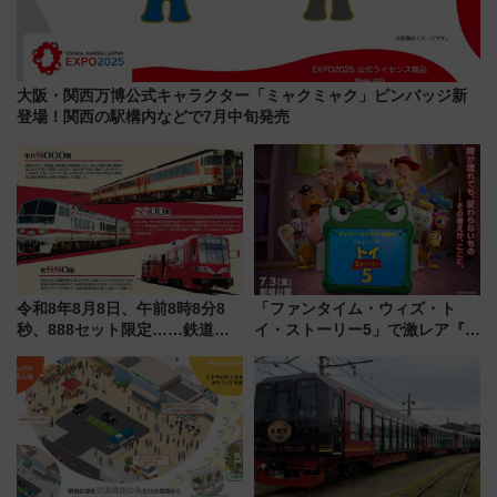
大阪・関西万博公式キャラクター「ミャクミャク」ピンバッジ新
登場！関西の駅構内などで7月中旬発売
令和8年8月8日、午前8時8分8
「ファンタイム・ウィズ・ト
秒、888セット限定……鉄道各
イ・ストーリー5」で激レア『ロ
社の「8・8・8」な記念きっぷ
ルカナ』カードをゲット！最新
たち
デコレーションも徹底解説