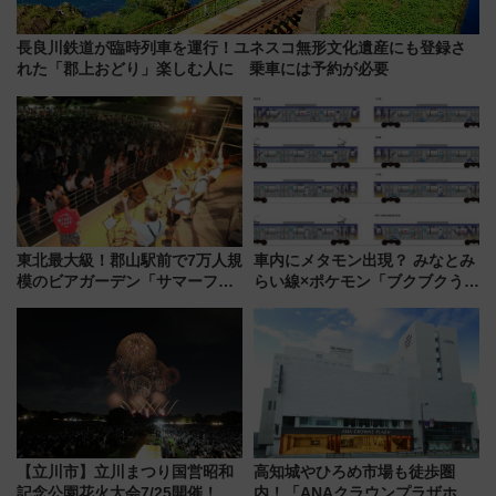
長良川鉄道が臨時列車を運行！ユネスコ無形文化遺産にも登録さ
れた「郡上おどり」楽しむ人に 乗車には予約が必要
東北最大級！郡山駅前で7万人規
車内にメタモン出現？ みなとみ
模のビアガーデン「サマーフェ
らい線×ポケモン「ブクブクうみ
スタ IN KORIYAMA 2026」
ぞこの街」ラッピング電車が運
7/24-26開催！ 有料席はJRE
行開始に！ この夏は直通列車で
MALLで予約可能
横浜へ！
【立川市】立川まつり国営昭和
高知城やひろめ市場も徒歩圏
記念公園花火大会7/25開催！
内！「ANAクラウンプラザホテ