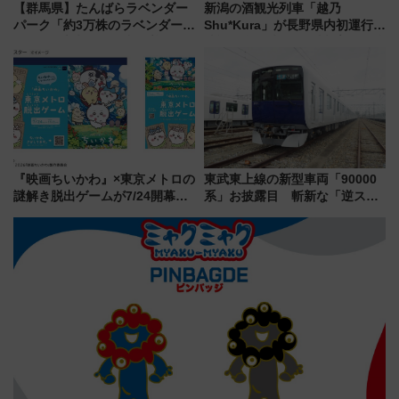
【群馬県】たんばらラベンダー
新潟の酒観光列車「越乃
パーク「約3万株のラベンダー」
Shu*Kura」が長野県内初運行！
が見頃！新幹線＆無料送迎バス
地酒と食を味わう信州プレDC特
で都心から約1時間半で夏の絶景
別企画
を！
『映画ちいかわ』×東京メトロの
東武東上線の新型車両「90000
謎解き脱出ゲームが7/24開幕！
系」お披露目 斬新な「逆スラ
オリジナル24時間券の買い方と
ント式」の先頭形状と明るく開
遊び方を解説！（7/10発売開
放的な車内空間に注目、デビュ
始）
ーは9月