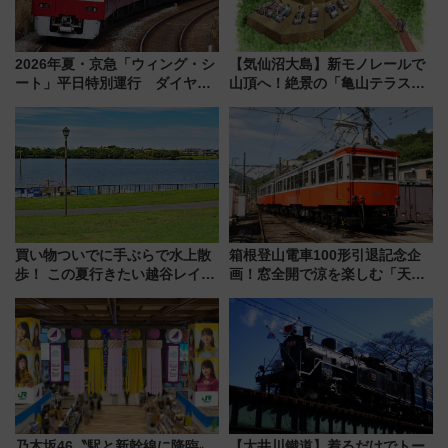
2026年夏・京急「ウィング・シ
【気仙沼大島】新モノレールで
ート」平日特別運行 ダイヤ・
山頂へ！絶景の「亀山テラス
乗車方法を解説！2階建てバスや
360°」が7月19日オープン、休
三浦海岸を堪能できるお出かけ
暇村のお得な日帰りプランも登
プランもご紹介
場
買い物ついでに手ぶらで水上散
箱根登山電車100形引退記念企
歩！ この夏行きたい越谷レイク
画！窓全開で涼を楽しむ「天然
タウンの新たな水辺の憩いエリ
クーラー体験号」と限定鉄コレ
ア「LAKESIDE PARK」（埼玉
発売
県越谷市）
乃木坂46〝駅と新幹線に降臨〟
【大井川鐵道】着るだけでトー