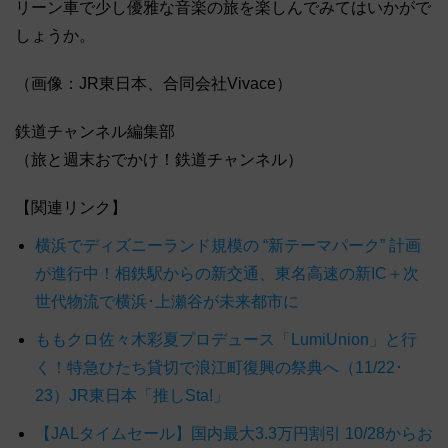
リーン車で少し優雅な音楽の旅を楽しんでみてはいかがで
しょうか。
（画像：JR東日本、合同会社Vivace）
鉄道チャンネル編集部
（旅と週末おでかけ！鉄道チャンネル）
【関連リンク】
横浜でディズニーランド規模の “新テーマパーク” 計画
が進行中！相鉄駅からの新交通、東名高速の新IC＋次
世代物流で横浜･上瀬谷が未来都市に
ももクロ佐々木彩夏プロデュース「LumiUnion」と行
く！特急ひたち貸切で浪江町復興の祭典へ（11/22･
23）JR東日本「推しSta!」
【JALタイムセール】国内最大3.3万円割引 10/28からお