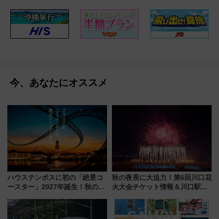
今、あなたにオススメ
ハウステンボスに初の「絶景コ
秋の夜長に大迫力！第6回川口花
ースター」2027年誕生！秋の
火大会チケット情報＆川口駅か
「すんごいハロウィン」見どこ
らのアクセスガイド
ろも一挙紹介