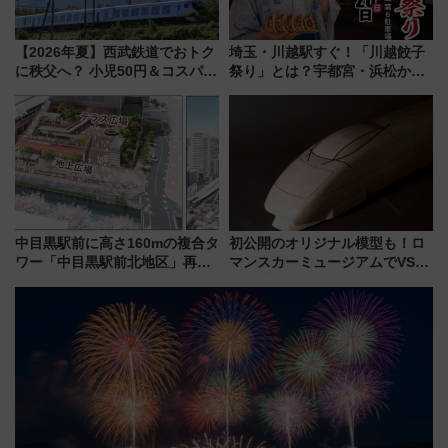
【2026年夏】西武鉄道でおトク
埼玉・川越駅すぐ！「川越餃子
に秩父へ？ 小児50円＆コスパ最
祭り」とは？宇都宮・浜松から
強きっぷで「安・近・短」な家
ご当地和牛まで全国の人気餃子
族旅行！ 深夜の正丸トンネル探
を食べ比べ【7月25日・26日開
検や特急ラビューも
催】
中目黒駅前に高さ160mの複合タ
初公開のオリジナル模型も！ロ
ワー「中目黒駅前北地区」再開
マンスカーミュージアムでVSE
発の全貌
の設計秘話に迫る企画展が7月
15日スタート