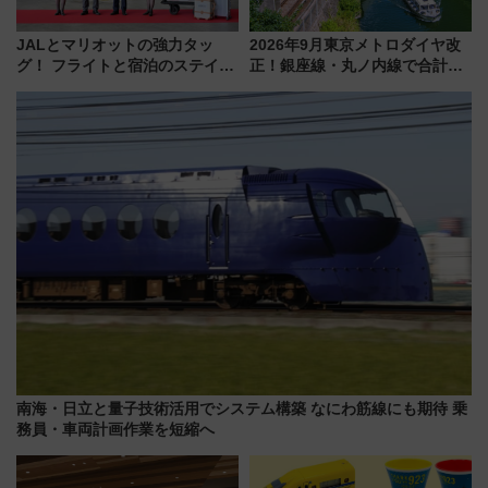
JALとマリオットの強力タッ
2026年9月東京メトロダイヤ改
グ！ フライトと宿泊のステイタ
正！銀座線・丸ノ内線で合計
スマッチでFLY ON ポイントや
212本の大増発、混雑緩和に期
上級会員資格を効率よく獲得す
待
る方法を解説
南海・日立と量子技術活用でシステム構築 なにわ筋線にも期待 乗
務員・車両計画作業を短縮へ