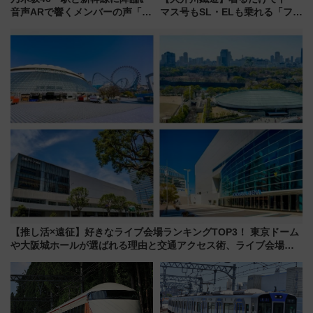
音声ARで響くメンバーの声「真
マス号もSL・ELも乗れる「フリ
夏の全国ツアー2026」
ーきっぷTシャツ」8月6日より
受注販売
【推し活×遠征】好きなライブ会場ランキングTOP3！ 東京ドーム
や大阪城ホールが選ばれる理由と交通アクセス術、ライブ会場に
何を求める？