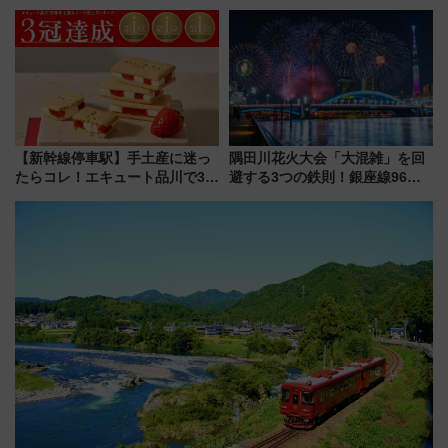
川花火クルーズはデパ地下グル
線専用検測車」の性能を徹底解
メも持ち込みOK
説【JR東日本】
【新幹線停車駅】手土産に迷っ
隅田川花火大会「大混雑」を回
たらコレ！エキュート品川で3年
避する3つの鉄則！銀座線96本
連続売上1位を獲得した定番手土
増発･浅草線臨時ダイヤ･スカイ
産スイーツとは？
ツリー駅の規制まとめ 7/25開催
（2026年）