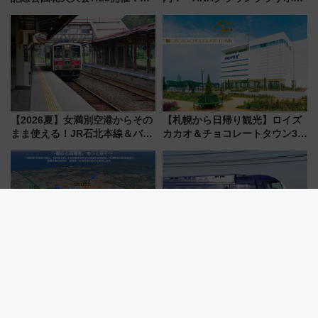
5000発の花火が夜を彩る 今年は
ル高知」が8月開業
混雑に要注意、その理由は
【2026夏】女満別空港からその
【札幌から日帰り観光】ロイズ
まま使える！JR石北本線＆バス
カカオ＆チョコレートタウン3周
乗り放題「北見・網走周遊フリ
年！ 9月は入場料半額やチョコ
ーパス」でおトクに道東観光
詰め放題を開催、ロイズタウン
（8/3発売）
駅からのアクセスも
札幌都心が激変！高速から地下
南海電鉄がなにわ筋線に乗り入
トンネルで札幌駅へ直結、「創
れる「次期空港特急」の導入を
成川通都心アクセス道路」が7月
決定！ピニンファリーナによる
から本格着工、延長4.8km整備
日本初の鉄道デザイン
事業の全貌