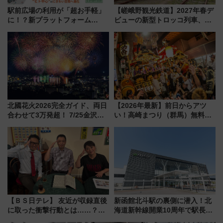
駅前広場の利用が「超お手軽」
【嵯峨野観光鉄道】2027年春デ
に！？新プラットフォーム
ビューの新型トロッコ列車、い
「HirakeBA」8月3日始動、ス
よいよ試運転開始へ！現行車両
マホで簡単申請 物販や演奏会な
は2026年で引退
どに【JR東日本】
北國花火2026完全ガイド、両日
【2026年最新】前日からアツ
合わせて3万発超！ 7/25金沢大
い！高崎まつり（群馬）無料観
会・8/1川北大会の2つの花火大
覧エリアから初開催100人みこ
会の日程・アクセス・観覧席ま
しまで
とめ（石川県）
【ＢＳ日テレ】 友近が収録直後
新函館北斗駅の裏側に潜入！北
に取った衝撃行動とは……？
海道新幹線開業10周年で駅長
『友近・礼二の妄想トレイン』
室・地下通路など公開イベン