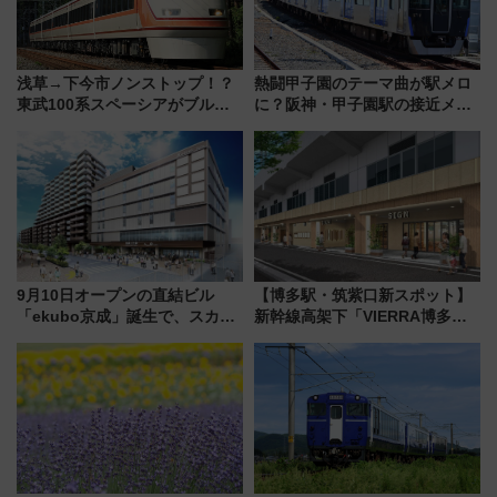
浅草→下今市ノンストップ！？
熱闘甲子園のテーマ曲が駅メロ
東武100系スペーシアがブルー
に？阪神・甲子園駅の接近メロ
リボン賞35周年記念で「デビュ
ディがVaundy「かげろう」×向
ー当時の停車駅」を再現 運転
谷実アレンジの特別仕様へ、8月
時刻や特急券の買い方を紹介
5日始発から
9月10日オープンの直結ビル
【博多駅・筑紫口新スポット】
「ekubo京成」誕生で、スカイ
新幹線高架下「VIERRA博多テ
ライナーも停まる巨大ハブ駅・
ラス」が9/18開業！九州初出店
新鎌ヶ谷はどう変わる？ 全テナ
など注目の全6店舗 「博多活憩
ント情報も公開！
通り」も一新