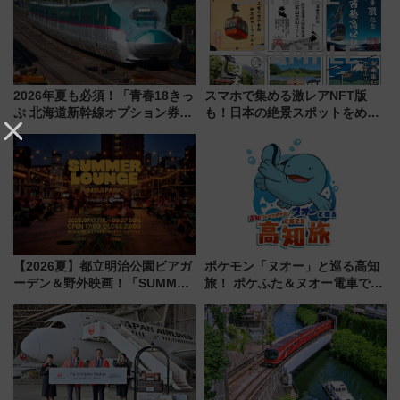
2026年夏も必須！「青春18きっ
スマホで集める激レアNFT版
ぷ 北海道新幹線オプション券」
も！日本の絶景スポットをめぐ
自動改札対応ルールと途中下車
って集める「索道印(さくどうい
の罠
ん)」企画がスタート
【2026夏】都立明治公園ビアガ
ポケモン「ヌオー」と巡る高知
ーデン＆野外映画！「SUMMER
旅！ ポケふた＆ヌオー電車で楽
LOUNGE」のアクセスと上映ス
しむ鉄道スタンプラリーで土佐
ケジュール 夜風とビール、映画
路の絶景と絶品グルメを満喫！
を満喫！
（7月18日スタート）