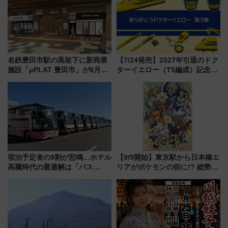
名鉄豊田市駅の高架下に新商業
【7/24発売】2027年引退のドク
施設「μPLAT 豊田市」が8月26
ターイエロー（T5編成）記念グ
日開業！全8店舗が出店し街の新
ッズ7種が登場！ 新幹線車内放
たな玄関口へ
送の目覚まし時計など通販・販
売店舗まとめ
宿泊予定者の9割が悲鳴…ホテル
【9/9開始】東京駅から日本橋エ
高騰時代の最適解は「バス
リアがポケモンの街に!? 総勢
泊」!? WILLER最新調査で判明
100匹以上が出現「レジェンド
した、推し活遠征や観光時のリ
リサーチ」本格謎解き・グッズ
アルな懐事情
情報まとめ