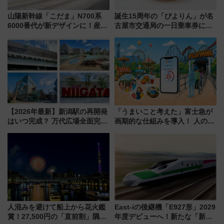
山陽新幹線「こだま」N700系
誕生15周年の「ぴよりん」が名
6000番代が新デザインに！産学
古屋市交通局の一日乗車券に！
連携で描く瀬戸内の波模様 運
東山線では貸切電車も登場【限
用は今冬から
定1万5000枚】
【2026年最新】新潟駅の再開発
「うまいこと考えた」富士急が
はいつ完成？ 万代広場全面完成
画期的な仕組みを導入！ 人のか
から「にいがた2キロ」・古町再
わりにスマホが並ぶ「分身く
開発、バスタ新潟構想まで徹底
ん」始動
解説！
人混みを避けて船上から花火鑑
East-iの後継機「E927形」2029
賞！27,500円の「直前割」隅田
年度デビューへ！新たな「新幹