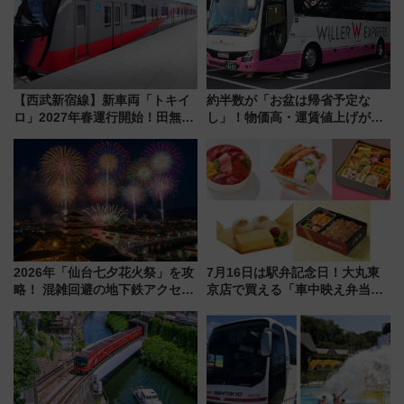
をご紹介
【西武新宿線】新車両「トキイ
約半数が「お盆は帰省予定な
ロ」2027年春運行開始！田無・
し」！物価高・運賃値上げが財
新所沢にも停車 2028年春には
布を直撃、往復1万円以内なら帰
「第2弾」も
りたいけど……【WILLER お盆
帰省動向調査】
2026年「仙台七夕花火祭」を攻
7月16日は駅弁記念日！大丸東
略！ 混雑回避の地下鉄アクセス
京店で買える「車中映え弁当」
からまだ買える有料席情報、花
フェア【2026年夏】
火前に楽しむ仙台観光ルートま
で解説！