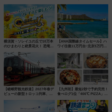
まとめ
横須賀・ソレイユの丘で10万本
【ANA国際線タイムセール】ハ
のひまわりと絶景花火！ 恐竜や
ワイ往復11万円台･北京5万円台
ドッグプールなど三浦半島の日
～、憧れのビジネスクラスも！
帰りお出かけ最新情報（2026年
来春のGW旅行まで狙える激ア
7月17日～開催）
ツ路線まとめ（8/10まで）
【嵯峨野観光鉄道】2027年春デ
【九州初】最短2秒で予約完売！
ビューの新型トロッコ列車、い
食べログ1位「400℃ PIZZA」が
よいよ試運転開始へ！現行車両
博多駅すぐの明治公園に8/7オー
は2026年で引退
プン。もつ鍋風など限定メニュ
ーも