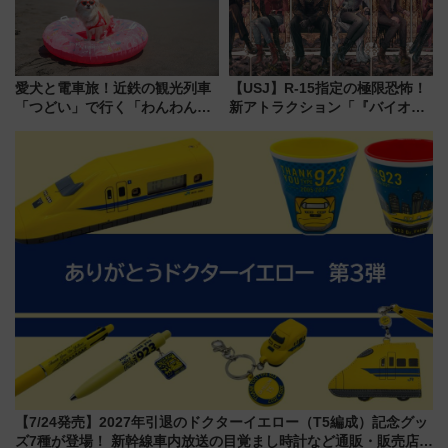
愛犬と電車旅！近鉄の観光列車
【USJ】R-15指定の極限恐怖！
「つどい」で行く「わんわん列
新アトラクション「『バイオハ
車」第5弾！海辺のBBQも楽し
ザード レクイエム』 ザ・ダイ
める日帰りツアー
ブ」今秋登場 ―予測不能の恐
怖に泣き叫べ―
【7/24発売】2027年引退のドクターイエロー（T5編成）記念グッ
ズ7種が登場！ 新幹線車内放送の目覚まし時計など通販・販売店舗