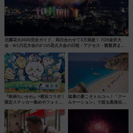
北國花火2026完全ガイド、両日合わせて3万発超！ 7/25金沢大
会・8/1川北大会の2つの花火大会の日程・アクセス・観覧席まと
め（石川県）
『映画ちいかわ』×横浜コラボ！
猛暑の夏こそトルコへ！「クー
限定ステッカー集めやフォトス
ルケーション」で巡る黒海沿岸
ポット、特別花火でみなとみら
やエーゲ海の避暑リゾート 関
いを満喫しよう（花火鑑賞会応
連検索数が前年比237％増、ナ
募は7/12まで！）
ショジオも認める『2026年に訪
れるべき世界の旅先』