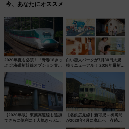
今、あなたにオススメ
2026年夏も必須！「青春18きっ
白い恋人パークが7月30日大規
ぷ 北海道新幹線オプション券」
模リニューアル！ 2026年最新の
自動改札対応ルールと途中下車
新エリア・工場見学の見どころ
の罠
と料金・アクセスを徹底解説
（札幌市）
【2026年版】東葉高速線も追加
【名鉄広見線】新可児～御嵩間
でさらに便利に！人気きっぷ
が2029年4月に廃止へ 存続協
「サンキューちばフリーパス」
議終了で100年の歴史に幕