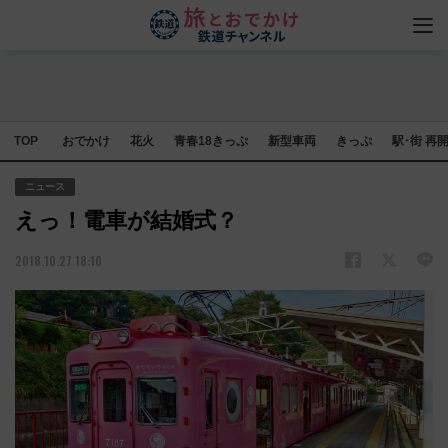
TOP
おでかけ
花火
青春18きっぷ
新型車両
きっぷ
駅･街 再
ニュース
えっ！電車が結婚式？
2018.10.27 18:10