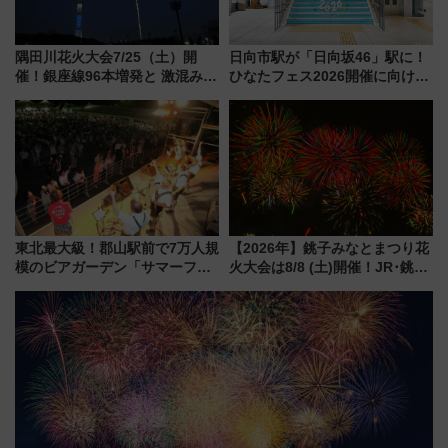
隅田川花火大会7/25（土）開
日向市駅が「日向坂46」駅に！
催！銀座線96本増発と 激混みの
ひなたフェス2026開催に向けJR
「浅草駅」を回避する最寄り駅･
九州が記念きっぷや臨時列車で
アクセス攻略法、2万発の花火が
全力応援 夜行列車「ドリーム
都心の夜に！
おひさま号」も走る
東北最大級！郡山駅前で7万人規
【2026年】銚子みなとまつり花
模のビアガーデン「サマーフェ
火大会は8/8 (土)開催！JR･銚子
スタ IN KORIYAMA 2026」
電鉄の臨時列車やアクセス情
7/24-26開催！ 有料席はJRE
報、利根川に咲く8,000発の大迫
MALLで予約可能
力＆屋台を満喫