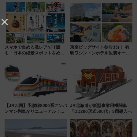
ーミナル、京成の高架新駅整備
ティー招待券が当たるキャンペ
で新型特急が品川･羽田とを結
ーン始まる 条件は「夏の国内
ぶ！ JR空港駅は2面3線化！
線に2回搭乗」
スマホで集める激レアNFT版
東京ビッグサイト徒歩3分！ 有
も！日本の絶景スポットをめぐ
明ワシントンホテル改装オープ
って集める「索道印(さくどうい
ン直前「ゆりかもめ運転台付き
ん)」企画がスタート
客室」や海鮮丼が人気の朝食ビ
ュッフェを現地レポ
【JR四国】予讃線8000系アンパ
JR北海道が新型事業用機関車
ンマン列車がリニューアル！内
「DD200形式500代」3両導入へ
外装デザイン公開 デビューは
今年12月