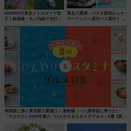
2026年9月東京メトロダイヤ改
東京八重洲・バスタ新宿からサ
正！銀座線・丸ノ内線で合計
マーランドへ直行バス運行！ お
212本の大増発、混雑緩和に期
トクな1Dayパスで夏のプールと
待
推し活を楽しもう！（2026年
8/1～31）
再開発に沸く東京駅八重洲口！ 新幹線・バス乗車前に寄りたい
「ヤエチカ」2026年夏の「ひんやり＆スタミナグルメ」6選【新店
舗も！】