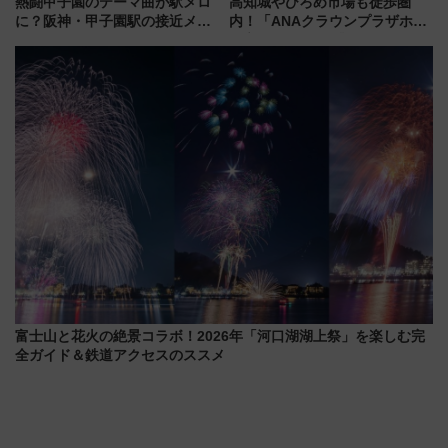
熱闘甲子園のテーマ曲が駅メロ
高知城やひろめ市場も徒歩圏
に？阪神・甲子園駅の接近メロ
内！「ANAクラウンプラザホテ
ディがVaundy「かげろう」×向
ル高知」が8月開業
谷実アレンジの特別仕様へ、8月
5日始発から
富士山と花火の絶景コラボ！2026年「河口湖湖上祭」を楽しむ完
全ガイド＆鉄道アクセスのススメ