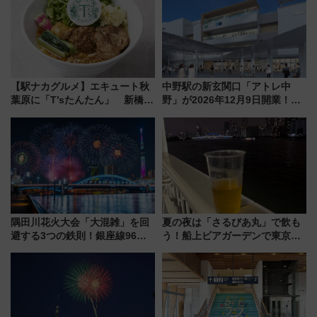
【駅ナカグルメ】エキュート秋
中野駅の新玄関口「アトレ中
葉原に「T’sたんたん」 新橋に
野」が2026年12月9日開業！新
551蓬莱のDNAを継ぐ「東京豚
改札直結で屋上BBQも楽しめる
饅」、オムライス専門店「肉と
注目スポット
たまご」新グルメ続々登場！
【2026年8月】
隅田川花火大会「大混雑」を回
夏の夜は「さるびあ丸」で飲も
避する3つの鉄則！銀座線96本
う！船上ビアガーデンで東京湾
増発･浅草線臨時ダイヤ･スカイ
の夜景を眺めながら軽く一
ツリー駅の規制まとめ 7/25開催
杯……工場直送生ビールや島グ
（2026年）
ルメが美味い