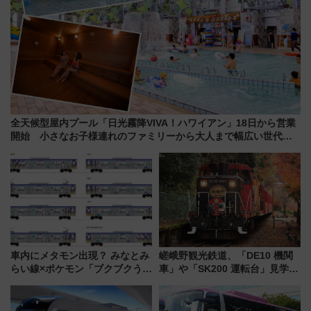
全天候型屋内プール「日光霧降VIVA！ハワイアン」18日から営業
開始 小さなお子様連れのファミリーから大人まで幅広い世代が
一日中楽しる夏のリゾートを楽しんで
車内にメタモン出現？ みなとみ
嵯峨野観光鉄道、「DE10 機関
らい線×ポケモン「ブクブクうみ
車」や「SK200 運転台」見学ツ
ぞこの街」ラッピング電車が運
アーを開催！ ラストランイベン
行開始に！ この夏は直通列車で
トの一環で激レア体験できちゃ
横浜へ！
うかも 参加方法やスケジュール