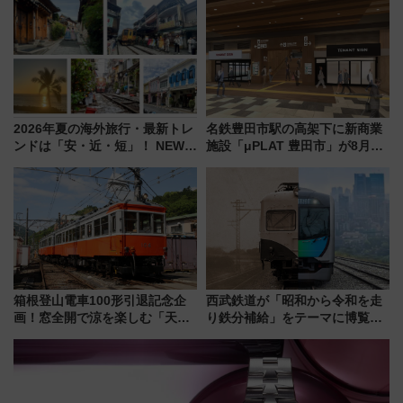
今年も発売 秋・早春に千葉県を
巡るなら使い勝手・コスパ抜群
2026年夏の海外旅行・最新トレ
名鉄豊田市駅の高架下に新商業
ンドは「安・近・短」！ NEWT
施設「μPLAT 豊田市」が8月26
調査から読み解く、最新の人気
日開業！全8店舗が出店し街の新
渡航先TOP5とは？ 円安時代の
たな玄関口へ
旅行術
箱根登山電車100形引退記念企
西武鉄道が「昭和から令和を走
画！窓全開で涼を楽しむ「天然
り鉄分補給」をテーマに博覧会
クーラー体験号」と限定鉄コレ
を実施！くすのきホールで8月
発売
14日から 新車両「トキイロ」体
験ブースも アクセスや申込方法
を解説