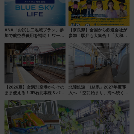
ANA「お試し二地域プラン」参
【奈良県】全国から鉄道会社が
加で航空券費用を補助！ ワーケ
参加！駅弁も大集合！「大和鉄
ーションや週末移住に最適な自
道まつり2026」が8月8日・9日
治体は？ 2026年は対象のエリア
に開催決定
が拡大！
【2026夏】女満別空港からその
北陸鉄道「1M系」2027年度導
まま使える！JR石北本線＆バス
入へ 「空に始まり、海へ続く」
乗り放題「北見・網走周遊フリ
白山比咩神社をモチーフにした
ーパス」でおトクに道東観光
神秘的なデザイン
（8/3発売）