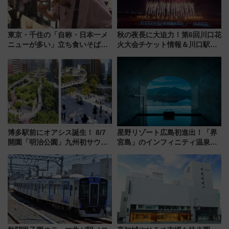
東京・千住の「自称・日本一メ
秋の夜長に大迫力！第6回川口花
ニューが多い」立ち食いそば屋
火大会チケット情報＆川口駅か
とは？ ＢＳ日テレ『ドランク塚
らのアクセスガイド
地のふらっと立ち食いそば』
7/27夜10時～放送
博多駅前にオアシス誕生！ 8/7
星野リゾート広島初進出！「界
開園「明治公園」九州初サウナ
宮島」のインフィニティ温泉と
TOTOPAや日本一のピザなど絶
古式サウナ「石風呂」を大解剖
品グルメ登場で駅前の過ごし方
宿泊料金・アクセスは？（2026
はどう変わる？
年7月23日開業）