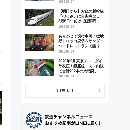
2026.08.07
【明日から】お盆の新幹線
「のぞみ」は自由席なし！
8月8日午前はほぼ満席…で
も数時間ズラせば空きが見
2026.08.06
つかることも 混雑避ける
「空席」探しのコツ
ありがとう現行車両！嵯峨
野トロッコ貸切＆サンダー
バードレストランで語り合
う秋の京都 斉藤雪乃＆福
2026.08.06
原トシヒロと行く！9月13
日「京都の鉄道満喫ツア
2026年9月東京メトロダイ
ー」開催
ヤ改正！銀座線・丸ノ内線
で合計212本の大増発、混
雑緩和に期待
2026.08.06
VIEW ALL