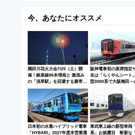
今、あなたにオススメ
隅田川花火大会7/25（土）開
阪神電車初の座席指定
催！銀座線96本増発と 激混み
名は「らくやんシート
の「浅草駅」を回避する最寄り
型3000系で大阪梅田
駅･アクセス攻略法、2万発の花
を快適移動
火が都心の夜に！
日本初の水素ハイブリッド電車
東武東上線の新型車両「9
「HYBARI」2027年度末営業運
系」お披露目 斬新な