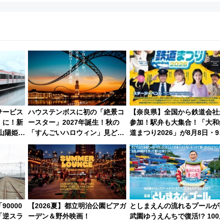
サービス
ハウステンボスに初の「絶景コ
【奈良県】全国から鉄道会社
」に！新
ースター」2027年誕生！秋の
参加！駅弁も大集合！「大和
～山陽姫路
「すんごいハロウィン」見どこ
道まつり2026」が8月8日・
ろも一挙紹介
に開催決定
0000
【2026夏】都立明治公園ビアガ
としまえんの流れるプールが
「逆スラ
ーデン＆野外映画！
武園ゆうえんちで復活!? 10