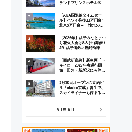
ランドプリンスホテル広島
のフォトウエディング＆カ
ジュアルパーティープラン
【ANA国際線タイムセー
ル】ハワイ往復11万円台･
北京5万円台～、憧れのビ
ジネスクラスも！来春の
GW旅行まで狙える激アツ
【2026年】銚子みなとまつ
路線まとめ（8/10まで）
り花火大会は8/8 (土)開催！
JR･銚子電鉄の臨時列車や
アクセス情報、利根川に咲
く8,000発の大迫力＆屋台
【西武新宿線】新車両「ト
を満喫
キイロ」2027年春運行開
始！田無・新所沢にも停
車 2028年春には「第2
弾」も
9月10日オープンの直結ビ
ル「ekubo京成」誕生で、
スカイライナーも停まる巨
大ハブ駅・新鎌ヶ谷はどう
変わる？ 全テナント情報も
車
公開！
VIEW ALL