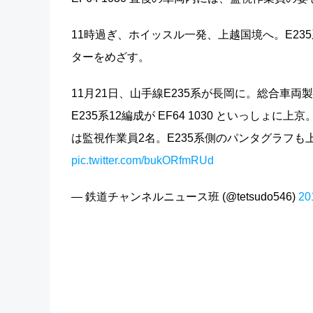
11時過ぎ、ホイッスル一発、上越国境へ。E2
ターをめざす。
11月21日、山手線E235系が長岡に。総合車
E235系12編成が EF64 1030 といっし
は監視作業員2名。E235系側のパンタグラフも
pic.twitter.com/bukORfmRUd
— 鉄道チャンネルニュース班 (@tetsudo546)
2