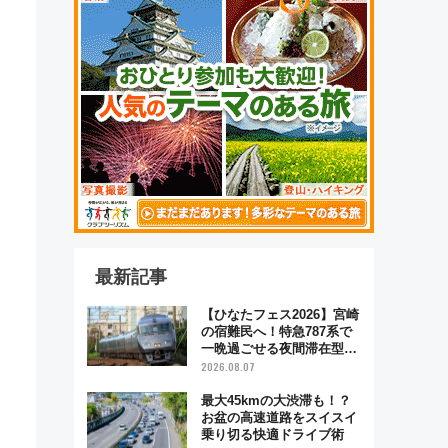
最新記事
【ひなたフェス2026】宮崎
の宿難民へ！特急787系で
一晩過ごせる夜間滞在型イ
ベント「スワローおひさ
2026.08.07
ま」が救世主に？
最大45kmの大渋滞も！？
お盆の高速道路をスイスイ
乗り切る快適ドライブ術