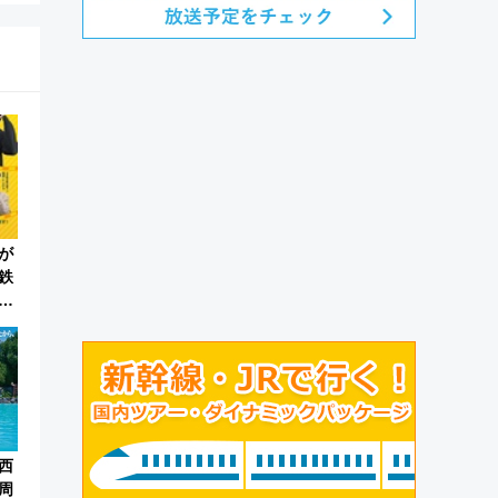
が
鉄
9日
西
0周