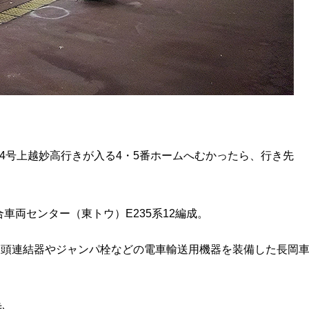
き4号上越妙高行きが入る4・5番ホームへむかったら、行き先
車両センター（東トウ）E235系12編成。
。双頭連結器やジャンパ栓などの電車輸送用機器を装備した長岡
も。