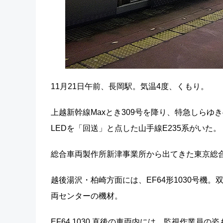
11月21日午前、長岡駅。気温4度、くもり。
上越新幹線Maxとき309号を降り、特急しらゆ
LEDを「回送」と点した山手線E235系がいた。
総合車両製作所新津事業所から出てきた東京総合
越後湯沢・柏崎方面には、EF64形1030号機
両センターの機材。
EF64 1030 直後の車両内には、監視作業員の姿