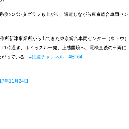
35系側のパンタグラフも上がり、通電しながら東京総合車両セン
両製作所新津事業所から出てきた東京総合車両センター（東トウ）
ょに上京。11時過ぎ、ホイッスル一発、上越国境へ。電機直後の車両に
上がっている。
#鉄道チャンネル
#EF64
017年11月24日