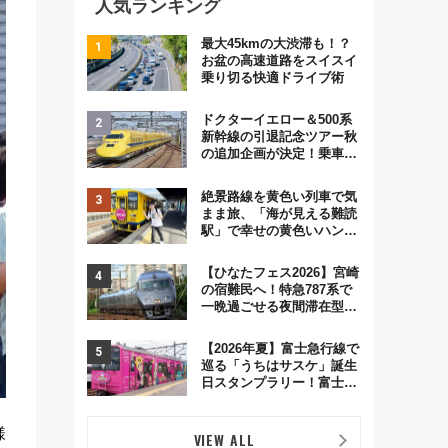
人気ランキング
最大45kmの大渋滞も！？
お盆の高速道路をスイスイ
乗り切る快適ドライブ術
ドクターイエロー＆500系
新幹線の引退記念ツアー秋
の追加企画が決定！乗車体
験やグッズ・ホテル情報ま
とめ
絶景路線を黄色い列車で気
まま旅、「海が見える難読
駅」で幸せの黄色いハンカ
チに願いを 「新・鉄道ひ
とり旅」279回目の舞台は
【ひなたフェス2026】宮崎
「島原鉄道」
の宿難民へ！特急787系で
一晩過ごせる夜間滞在型イ
ベント「スワローおひさ
ま」が救世主に？
【2026年夏】富士急行線で
巡る「うちはサスケ」誕生
日スタンプラリー！富士急
ハイランド限定グルメ＆グ
ッズ徹底ガイド
様
VIEW ALL