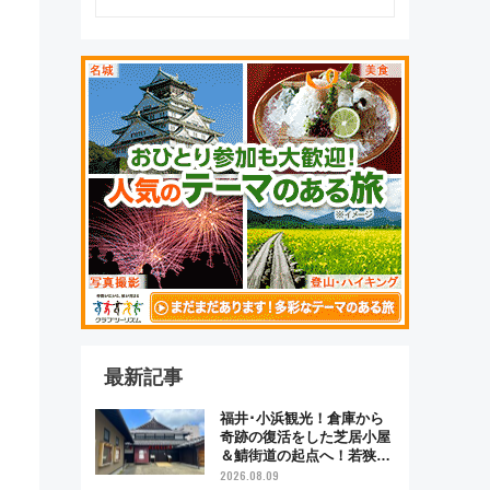
最新記事
福井･小浜観光！倉庫から
奇跡の復活をした芝居小屋
＆鯖街道の起点へ！若狭小
浜お魚センターでBBQ、老
2026.08.09