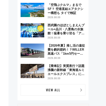
舗お酢店ソフトなど歴史＆
グルメ散歩
「空飛ぶクルマ」まるで
SF？ 空港直結エアタクシ
ー構想も タイで検証
2026.08.09
西武園のほぼとしまえんプ
ール×品川・八景島の水族
館！猛暑を乗り切る「アク
ティブパス」で夏休みをお
2026.08.09
得に楽しむ！
【2026年夏】推し活の遠征
費を劇的節約！？WILLER
高速バス「1km5円セー
ル」やワンコイン温泉の最
2026.08.09
強ルート 予約期間・対象
路線まとめ
【乗車記】実質夜行？話題
沸騰の新幹線「東海道ルミ
エールエクスプレス」に乗
車してみた 東京22時発、
2026.08.09
京都・新大阪に6時台着
見どころは岐阜羽島の素晴
VIEW ALL
らし過ぎる朝