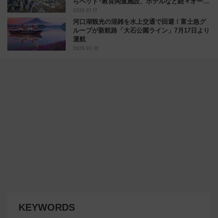
らペット･教育関連施設、ホテルなど続々オープ
2026.01.17
ン
河口湖観光の混雑を水上交通で回避！富士急グ
ループが新航路「大石公園ライン」7月17日より
運航
2026.07.10
KEYWORDS