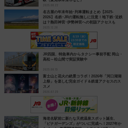
2025.08.22
名古屋の年末年始･列車運転まとめ【2025-
2026】名鉄･JRの運転無しに注意！地下鉄･近鉄
は？熱田神宮･伊勢神宮への初詣アクセスも
2025.12.28
JR四国、特急車内からタクシー事前手配 岡山・
高松～松山間で実証実験中
2025.08.15
富士山と花火の絶景コラボ！2026年「河口湖湖
上祭」を楽しむ完全ガイド＆鉄道アクセスのス
スメ
2026.07.25
海老名駅前に新たな天然温泉スポット誕生、
「ビナガーデンズ」がついに完成へ！2027年か