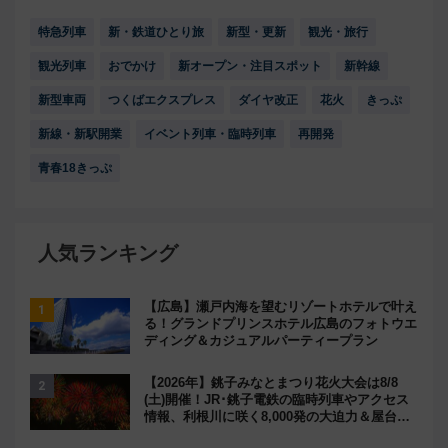
特急列車
新・鉄道ひとり旅
新型・更新
観光・旅行
観光列車
おでかけ
新オープン・注目スポット
新幹線
新型車両
つくばエクスプレス
ダイヤ改正
花火
きっぷ
新線・新駅開業
イベント列車・臨時列車
再開発
青春18きっぷ
人気ランキング
【広島】瀬戸内海を望むリゾートホテルで叶え
る！グランドプリンスホテル広島のフォトウエ
ディング＆カジュアルパーティープラン
【2026年】銚子みなとまつり花火大会は8/8
(土)開催！JR･銚子電鉄の臨時列車やアクセス
情報、利根川に咲く8,000発の大迫力＆屋台を
満喫