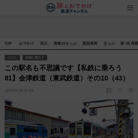
TOP
おでかけ
花火
青春18きっぷ
新型車両
きっぷ
駅･街 再
コラム
私鉄に乗ろう
この駅名も不思議です【私鉄に乗ろう
81】会津鉄道（東武鉄道）その10（43）
2019.04.26 07:04