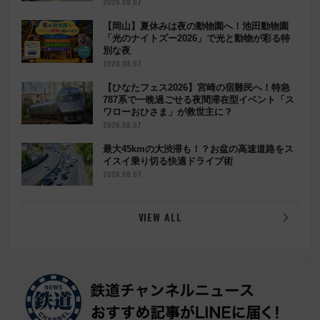
2026.08.07
【岡山】夏休みは夜の動物園へ！池田動物園
「光のナイトズー2026」で光と動物が彩る特
別な夜
2026.08.07
【ひなたフェス2026】宮崎の宿難民へ！特急
787系で一晩過ごせる夜間滞在型イベント「ス
ワローおひさま」が救世主に？
2026.08.07
最大45kmの大渋滞も！？お盆の高速道路をス
イスイ乗り切る快適ドライブ術
2026.08.07
VIEW ALL