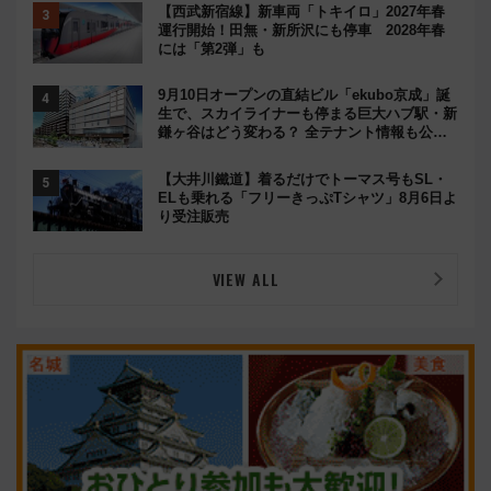
【西武新宿線】新車両「トキイロ」2027年春
運行開始！田無・新所沢にも停車 2028年春
には「第2弾」も
9月10日オープンの直結ビル「ekubo京成」誕
生で、スカイライナーも停まる巨大ハブ駅・新
鎌ヶ谷はどう変わる？ 全テナント情報も公
開！
【大井川鐵道】着るだけでトーマス号もSL・
ELも乗れる「フリーきっぷTシャツ」8月6日よ
り受注販売
VIEW ALL