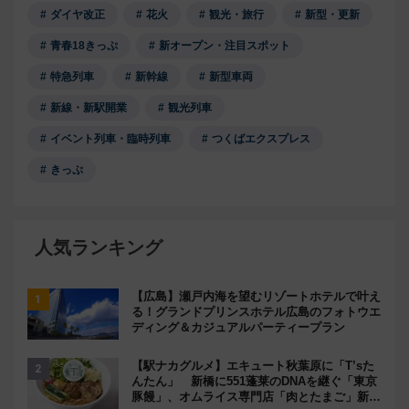
ダイヤ改正
花火
観光・旅行
新型・更新
青春18きっぷ
新オープン・注目スポット
特急列車
新幹線
新型車両
新線・新駅開業
観光列車
イベント列車・臨時列車
つくばエクスプレス
きっぷ
人気ランキング
【広島】瀬戸内海を望むリゾートホテルで叶え
る！グランドプリンスホテル広島のフォトウエ
ディング＆カジュアルパーティープラン
【駅ナカグルメ】エキュート秋葉原に「T’sた
んたん」 新橋に551蓬莱のDNAを継ぐ「東京
豚饅」、オムライス専門店「肉とたまご」新グ