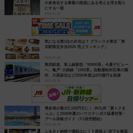
や多角化する事業の根底にある考えを浮き彫り
にする一冊
2026.07.18
気になる第1位の弁当は？ グランスタ東京「東
京駅限定弁当2026 売上ランキング」
2026.07.06
東武鉄道、東上線新型「90000系」今夏デビュー
へ、亀戸･大師線「1000系」自動運転対応車の製
作、大高架化など2026年度は655億円を投資
2026.05.24
博多発が最大5,100円引に！ JR九州「夏トクき
っぷ」と2026年夏のハウステンボス猛暑対策・
プール攻略ガイド（7/1発売開始）
2026.06.30
ふるさと納税で運転士に！？屋根上･床下を徹底