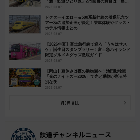
「新・鉄道ひとり旅」279回目の舞台は「島原
鉄道」
2026.08.07
ドクターイエロー＆500系新幹線の引退記念ツ
アー秋の追加企画が決定！乗車体験やグッズ・
ホテル情報まとめ
2026.08.07
【2026年夏】富士急行線で巡る「うちはサス
ケ」誕生日スタンプラリー！富士急ハイランド
限定グルメ＆グッズ徹底ガイド
2026.08.07
【岡山】夏休みは夜の動物園へ！池田動物園
「光のナイトズー2026」で光と動物が彩る特
別な夜
2026.08.07
VIEW ALL