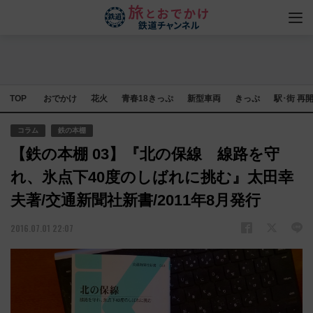
TOP
おでかけ
花火
青春18きっぷ
新型車両
きっぷ
駅･街 再
コラム
鉄の本棚
【鉄の本棚 03】『北の保線 線路を守
れ、氷点下40度のしばれに挑む』太田幸
夫著/交通新聞社新書/2011年8月発行
2016.07.01 22:07