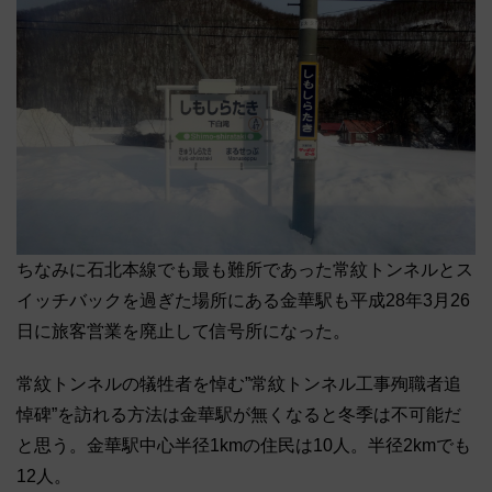
ちなみに石北本線でも最も難所であった常紋トンネルとス
イッチバックを過ぎた場所にある金華駅も平成28年3月26
日に旅客営業を廃止して信号所になった。
常紋トンネルの犠牲者を悼む”常紋トンネル工事殉職者追
悼碑”を訪れる方法は金華駅が無くなると冬季は不可能だ
と思う。金華駅中心半径1kmの住民は10人。半径2kmでも
12人。