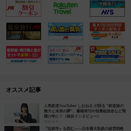
オススメ記事
人気鉄道YouTuber しおねる が語る “鉄道旅の
魅力と未来の夢”、書籍発刊や冠番組放送など飛
躍の年に！（独自インタビュー）
2025.10.11
『近鉄学』を読む――日本最大私鉄の経営戦略