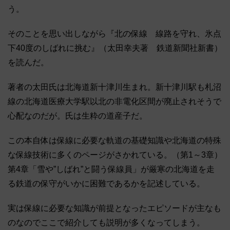
う。
そのことを思い出しながら『北の保線 線路を守れ、氷点
下40度のしばれに挑む』（太田幸夫著 鉄道新聞社新書）
を読んだ。
著者の太田氏は北海道新十津川生まれ。新十津川駅も札沼
線の北海道医療大学駅以北の非電化区間が廃止されそうで
心配なのだが。氏は生粋の道産子だ。
この本自体は保線に必要な軌道の基礎知識や北海道の特殊
な保線技術に多くのページがさかれている。（第1～3章）
第4章「雪や”しばれ”と闘う保線員」が厳寒の北海道を走
る鉄道の保守がいかに困難であるかを記述している。
実は保線に必要な知識が前提となったエピソードが主なも
のなのでここで紹介しても説明が多くなってしまう。