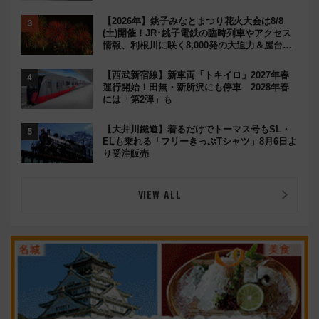
ルメ続々登場！【2026年8月】
【2026年】銚子みなとまつり花火大会は8/8
(土)開催！JR･銚子電鉄の臨時列車やアクセス
情報、利根川に咲く8,000発の大迫力＆屋台を
満喫
【西武新宿線】新車両「トキイロ」2027年春
運行開始！田無・新所沢にも停車 2028年春
には「第2弾」も
【大井川鐵道】着るだけでトーマス号もSL・
ELも乗れる「フリーきっぷTシャツ」8月6日よ
り受注販売
VIEW ALL