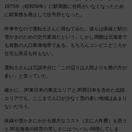
1975年（昭和50年）に駅周囲に住民がいなくなったため
に駅業務を廃止して信号所となった。
停車中なので運転士さんに尋ねてみた。彼らは保線と駅の
雪かきのための交代要員だという。しかし周囲は北海道で
も有数の人口希薄地帯である。もちろんコンビニどころか
住宅も商店も何もない。
運転士さんは冗談半分に「この辺りは人間よりも熊の方が
多い」と笑っていた。
確かに、JR東日本の東北エリアとJR西日本を含めた北陸
エリアでも、ここまで人口が少なく雪の多い地域はあまり
ないだろう。
保線や雪かきにかかる膨大なコスト（主に人件費）を思う
とJR北海道の経営の苦しさにはついつい同情してしま