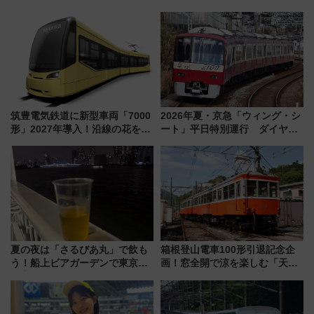
う。」が7月20日より始動！新
泊」!? WILLER最新調査で判明
潟・長野・庄内へ
した、推し活遠征や観光時のリ
アルな懐事情
筑豊電気鉄道に新型車両「7000
2026年夏・京急「ウィング・シ
形」2027年導入！沿線の花をイ
ート」平日特別運行 ダイヤ・
メージしたイエローを採用 車
乗車方法を解説！2階建てバスや
内は落ち着いたゆとりある空間
三浦海岸を堪能できるお出かけ
に
プランもご紹介
夏の夜は「さるびあ丸」で飲も
箱根登山電車100形引退記念企
う！船上ビアガーデンで東京湾
画！窓全開で涼を楽しむ「天然
の夜景を眺めながら軽く一
クーラー体験号」と限定鉄コレ
杯……工場直送生ビールや島グ
発売
ルメが美味い