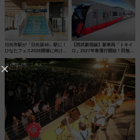
ア「LAKESIDE PARK」（埼玉
CHIKUGO」で巡る福岡･太宰
県越谷市）
府･柳川の旅！YouTubeが公開
に
日向市駅が「日向坂46」駅に！
【西武新宿線】新車両「トキイ
ひなたフェス2026開催に向けJR
ロ」2027年春運行開始！田無・
九州が記念きっぷや臨時列車で
新所沢にも停車 2028年春には
全力応援 夜行列車「ドリーム
「第2弾」も
おひさま号」も走る