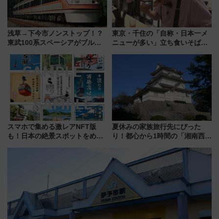
浅草→下今市ノンストップ！？
東京・千住の「自称・日本一メ
東武100系スペーシアがブルー
ニューが多い」立ち食いそば屋
リボン賞35周年記念で「デビュ
とは？ ＢＳ日テレ『ドランク塚
ー当時の停車駅」を再現 運転
地のふらっと立ち食いそば』
時刻や特急券の買い方を紹介
7/27夜10時～放送
スマホで集める激レアNFT版
夏休みの家族旅行先にぴった
も！日本の絶景スポットをめぐ
り！都心から1時間の「湘南西エ
って集める「索道印(さくどうい
リア」満喫ガイド 鎌倉・江の
ん)」企画がスタート
島とは異なる魅力を持つ今夏の
注目スポット