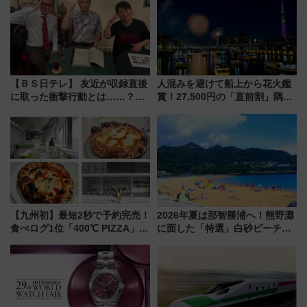
【ＢＳ日テレ】 友近が収録直後
人混みを避けて船上から花火鑑
に取った衝撃行動とは……？
賞！27,500円の「直前割」隅田
『友近・礼二の妄想トレイン』
川花火クルーズはデパ地下グル
で極上の夏祭り鉄道旅を放送
メも持ち込みOK
【九州初】最短2秒で予約完売！
2026年夏は那智勝浦へ！熊野灘
食べログ1位「400℃ PIZZA」が
に面した「特選」白砂ビーチは
博多駅すぐの明治公園に8/7オー
必見 「第17回那智勝浦町花火大
プン。もつ鍋風など限定メニュ
会」は8月11日開催！
ーも