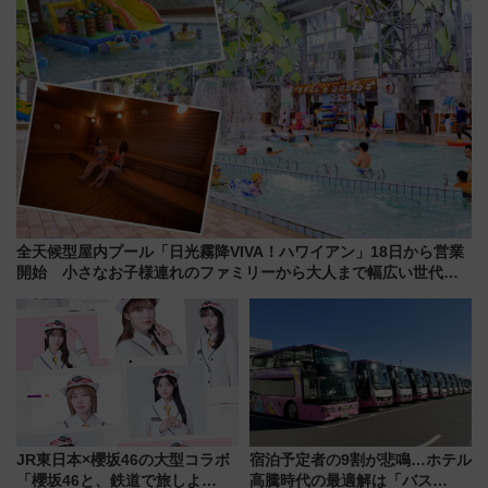
全天候型屋内プール「日光霧降VIVA！ハワイアン」18日から営業
開始 小さなお子様連れのファミリーから大人まで幅広い世代が
一日中楽しる夏のリゾートを楽しんで
JR東日本×櫻坂46の大型コラボ
宿泊予定者の9割が悲鳴…ホテル
「櫻坂46と、鉄道で旅しよ
高騰時代の最適解は「バス