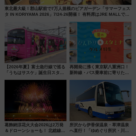
東北最大級！郡山駅前で7万人規模のビアガーデン「サマーフェス
タ IN KORIYAMA 2026」7/24-26開催！ 有料席はJRE MALLで予
約可能
【2026年夏】富士急行線で巡る
再開発に沸く東京駅八重洲口！
「うちはサスケ」誕生日スタン
新幹線・バス乗車前に寄りたい
プラリー！富士急ハイランド限
「ヤエチカ」2026年夏の「ひん
定グルメ＆グッズ徹底ガイド
やり＆スタミナグルメ」6選【新
店舗も！】
葛飾納涼花火大会2026は2万発
所沢から伊香保温泉・草津温泉
＆ドローンショーも！ 北総線を
へ直行！「ゆめぐり所沢・川越