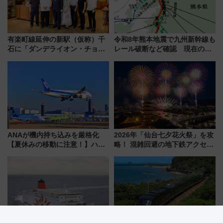
有楽町線延伸の新駅（仮称）千
令和8年熊本地震で九州新幹線も
石に「ダンデライオン・チョコ
レール破断など確認 現在の運
レート」が出店！ 東京メトロが
転見合わせ状況と交通網への影
1億円出資で挑む新時代のまちづ
響
くりとは？
ANAが機内持ち込みを厳格化
2026年「仙台七夕花火祭」を攻
【夏休みの移動に注意！】ハン
略！ 混雑回避の地下鉄アクセス
ドバッグやPCケースも対象の
からまだ買える有料席情報、花
「身の回り品」新サイズ制限
火前に楽しむ仙台観光ルートま
(40×30×20cm)おさらい
で解説！