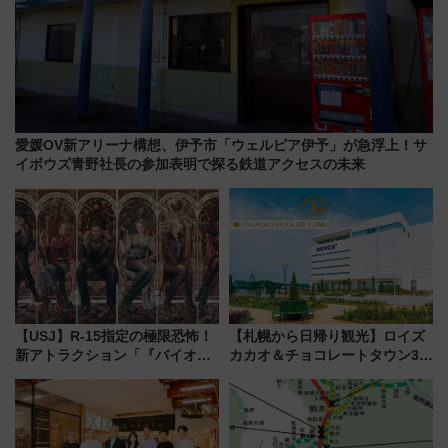
愛媛OV新アリーナ構想、伊予市「ウェルピア伊予」が急浮上！サ
イボウズ青野社長の参加表明で探る鉄道アクセスの未来
【USJ】R-15指定の極限恐怖！
【札幌から日帰り観光】ロイズ
新アトラクション「『バイオハ
カカオ＆チョコレートタウン3周
ザード レクイエム』 ザ・ダイ
年！ 9月は入場料半額やチョコ
ブ」今秋登場 ―予測不能の恐
詰め放題を開催、ロイズタウン
怖に泣き叫べ―
駅からのアクセスも