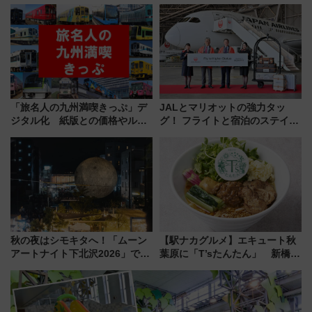
使った穴場アクセスや臨時列
号」で群馬の温泉旅をもっと気
車、観覧スポット情報と周辺観
軽に 運行ダイヤ・運賃を解説
光まとめ（7/28開催）
「旅名人の九州満喫きっぷ」デ
JALとマリオットの強力タッ
ジタル化 紙版との価格やルー
グ！ フライトと宿泊のステイタ
ルの違いを解説
スマッチでFLY ON ポイントや
上級会員資格を効率よく獲得す
る方法を解説
秋の夜はシモキタへ！「ムーン
【駅ナカグルメ】エキュート秋
アートナイト下北沢2026」でイ
葉原に「T’sたんたん」 新橋に
マーシブシアターやアート巡り
551蓬莱のDNAを継ぐ「東京豚
を満喫しよう
饅」、オムライス専門店「肉と
たまご」新グルメ続々登場！
【2026年8月】