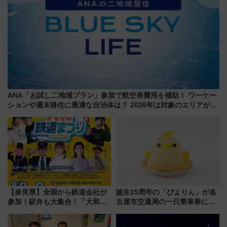
ANA「お試し二地域プラン」参加で航空券費用を補助！ ワーケー
ションや週末移住に最適な自治体は？ 2026年は対象のエリアが拡
大！
【奈良県】全国から鉄道会社が
誕生15周年の「ぴよりん」が名
参加！駅弁も大集合！「大和鉄
古屋市交通局の一日乗車券に！
道まつり2026」が8月8日・9日
東山線では貸切電車も登場【限
に開催決定
定1万5000枚】