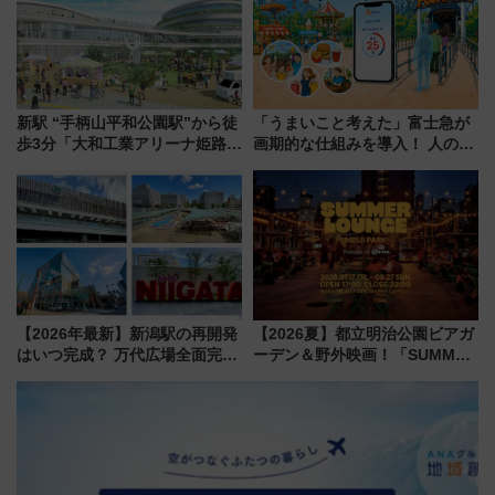
新駅 “手柄山平和公園駅”から徒
「うまいこと考えた」富士急が
歩3分「大和工業アリーナ姫路」
画期的な仕組みを導入！ 人のか
10月開業！Novelbright公演 や
わりにスマホが並ぶ「分身く
大相撲巡業など 豪華イベントと
ん」始動
アクセス
【2026年最新】新潟駅の再開発
【2026夏】都立明治公園ビアガ
はいつ完成？ 万代広場全面完成
ーデン＆野外映画！「SUMMER
から「にいがた2キロ」・古町再
LOUNGE」のアクセスと上映ス
開発、バスタ新潟構想まで徹底
ケジュール 夜風とビール、映画
解説！
を満喫！