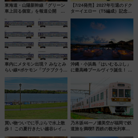
東海道・山陽新幹線「グリーン
【7/24発売】2027年引退のドク
車上回る個室」を報道公開 プ
ターイエロー（T5編成）記念グ
ライベート感備えた上質な空間
ッズ7種が登場！ 新幹線車内放
送の目覚まし時計など通販・販
売店舗まとめ
車内にメタモン出現？ みなとみ
沖縄・小浜島「はいむるぶし」
らい線×ポケモン「ブクブクうみ
に最高峰プールヴィラ誕生！ 石
ぞこの街」ラッピング電車が運
垣島から船で向かう究極のご褒
行開始に！ この夏は直通列車で
美旅「何もしない贅沢」を体験
横浜へ！
してみない？
買い物ついでに手ぶらで水上散
乃木坂46一ノ瀬美空が福岡で鉄
歩！ この夏行きたい越谷レイク
道旅を満喫⁈ 西鉄の観光列車
タウンの新たな水辺の憩いエリ
「THE RAIL KITCHEN