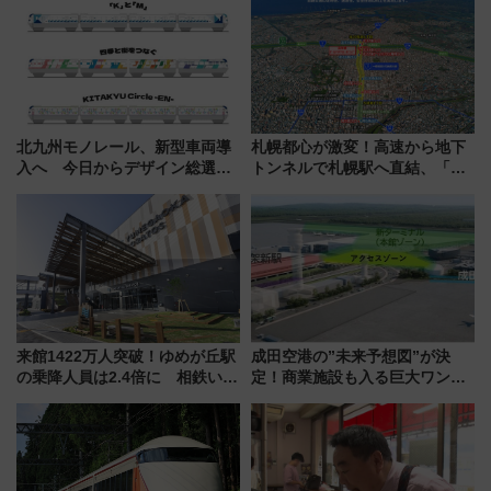
北九州モノレール、新型車両導
札幌都心が激変！高速から地下
入へ 今日からデザイン総選挙
トンネルで札幌駅へ直結、「創
始まる
成川通都心アクセス道路」が7月
から本格着工、延長4.8km整備
事業の全貌
来館1422万人突破！ゆめが丘駅
成田空港の”未来予想図”が決
の乗降人員は2.4倍に 相鉄いず
定！商業施設も入る巨大ワンタ
み野線「ゆめが丘ソラトス」2周
ーミナル、京成の高架新駅整備
年祭にそうにゃん＆DB.スター
で新型特急が品川･羽田とを結
マンが登場
ぶ！ JR空港駅は2面3線化！