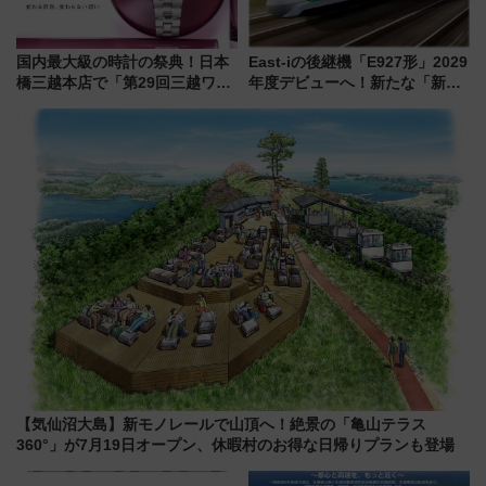
国内最大級の時計の祭典！日本
East-iの後継機「E927形」2029
橋三越本店で「第29回三越ワー
年度デビューへ！新たな「新幹
ルドウォッチフェア」開幕
線専用検測車」の性能を徹底解
【2026年8月5日～25日】
説【JR東日本】
【気仙沼大島】新モノレールで山頂へ！絶景の「亀山テラス
360°」が7月19日オープン、休暇村のお得な日帰りプランも登場