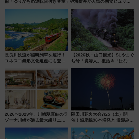
前「ゆりかもめ運転台付き客室」や海鮮丼が人気の朝食ビュッフ
ェを現地レポ
長良川鉄道が臨時列車を運行！
【2026秋・山口観光】SLやまぐ
ユネスコ無形文化遺産にも登録
ち号「貴婦人」復活＆「はなあ
された「郡上おどり」楽しむ人
かり」初走行区間も！山口DCの
に 乗車には予約が必要
注目観光列車まとめ きっぷの取
り方は？
2026〜2029年、川崎駅直結のラ
隅田川花火大会7/25（土）開
ゾーナ川崎が過去最大級リニュ
催！銀座線96本増発と 激混みの
ーアル！ フードコート拡大など
「浅草駅」を回避する最寄り駅･
「いつから何が変わるか」徹底
アクセス攻略法、2万発の花火が
解説！
都心の夜に！