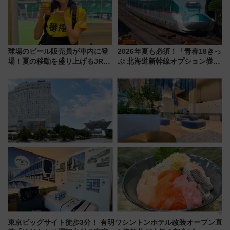
球場のビール販売員が車内に登
2026年夏も必須！「青春18きっ
場！夏の移動を盛り上げるJR九
ぷ 北海道新幹線オプション券」
州「ビール新幹線」7月31日・8
自動改札対応ルールと途中下車
月7日限定 ソフトバンクホーク
の罠
スとコラボ
東京ビッグサイト徒歩3分！ 有明ワシントンホテル改装オープン直