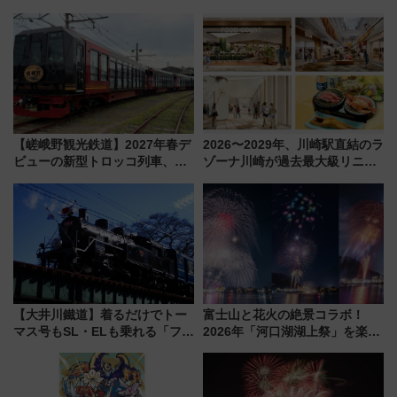
ける「空席」探しのコツ
【嵯峨野観光鉄道】2027年春デ
2026〜2029年、川崎駅直結のラ
ビューの新型トロッコ列車、い
ゾーナ川崎が過去最大級リニュ
よいよ試運転開始へ！現行車両
ーアル！ フードコート拡大など
は2026年で引退
「いつから何が変わるか」徹底
解説！
【大井川鐵道】着るだけでトー
富士山と花火の絶景コラボ！
マス号もSL・ELも乗れる「フリ
2026年「河口湖湖上祭」を楽し
ーきっぷTシャツ」8月6日より
む完全ガイド＆鉄道アクセスの
受注販売
ススメ