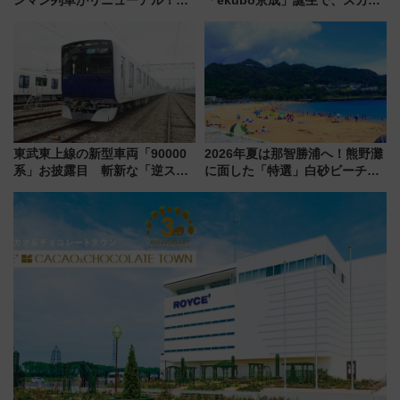
ンマン列車がリニューアル！内
「ekubo京成」誕生で、スカイ
外装デザイン公開 デビューは
ライナーも停まる巨大ハブ駅・
今年12月
新鎌ヶ谷はどう変わる？ 全テナ
ント情報も公開！
東武東上線の新型車両「90000
2026年夏は那智勝浦へ！熊野灘
系」お披露目 斬新な「逆スラ
に面した「特選」白砂ビーチは
ント式」の先頭形状と明るく開
必見 「第17回那智勝浦町花火大
放的な車内空間に注目、デビュ
会」は8月11日開催！
ーは9月