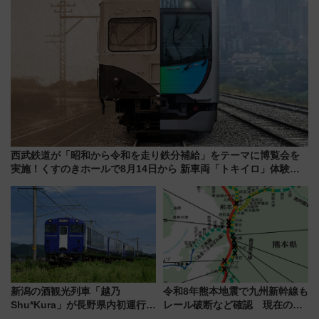
西武鉄道が「昭和から令和を走り鉄分補給」をテーマに博覧会を
実施！くすのきホールで8月14日から 新車両「トキイロ」体験ブ
ースも アクセスや申込方法を解説
新潟の酒観光列車「越乃
令和8年熊本地震で九州新幹線も
Shu*Kura」が長野県内初運行！
レール破断など確認 現在の運
地酒と食を味わう信州プレDC特
転見合わせ状況と交通網への影