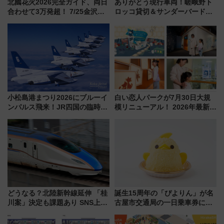
北國花火2026完全ガイド、両日
ありがとう現行車両！嵯峨野ト
合わせて3万発超！ 7/25金沢大
ロッコ貸切＆サンダーバードレ
会・8/1川北大会の2つの花火大
ストランで語り合う秋の京都
会の日程・アクセス・観覧席ま
斉藤雪乃＆福原トシヒロと行
とめ（石川県）
く！9月13日「京都の鉄道満喫
ツアー」開催
小松島港まつり2026にブルーイ
白い恋人パークが7月30日大規
ンパルス飛来！JR四国の臨時ダ
模リニューアル！ 2026年最新の
イヤや駐車場予約を徹底解説
新エリア・工場見学の見どころ
と料金・アクセスを徹底解説
（札幌市）
どうなる？北陸新幹線延伸 「桂
誕生15周年の「ぴよりん」が名
川案」決定も課題あり SNS上の
古屋市交通局の一日乗車券に！
声は
東山線では貸切電車も登場【限
定1万5000枚】