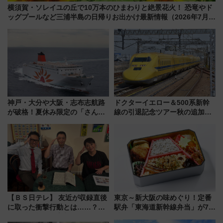
横須賀・ソレイユの丘で10万本のひまわりと絶景花火！ 恐竜やド
ッグプールなど三浦半島の日帰りお出かけ最新情報（2026年7月
17日～開催）
神戸・大分や大阪・志布志航路
ドクターイエロー＆500系新幹
が破格！夏休み限定の「さんふ
線の引退記念ツアー秋の追加企
らわあスペシャルセール」スタ
画が決定！乗車体験やグッズ・
ート 夕朝食ビュッフェ付きで
ホテル情報まとめ
快適な船旅はいかが？
【ＢＳ日テレ】 友近が収録直後
東京～新大阪の味めぐり！定番
に取った衝撃行動とは……？
駅弁「東海道新幹線弁当」が7月
『友近・礼二の妄想トレイン』
21日にリニューアル発売