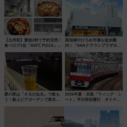
で極上の夏祭り鉄道旅を放送
【九州初】最短2秒で予約完売！
高知城やひろめ市場も徒歩圏
食べログ1位「400℃ PIZZA」が
内！「ANAクラウンプラザホテ
博多駅すぐの明治公園に8/7オー
ル高知」が8月開業
プン。もつ鍋風など限定メニュ
ーも
夏の夜は「さるびあ丸」で飲も
2026年夏・京急「ウィング・シ
う！船上ビアガーデンで東京湾
ート」平日特別運行 ダイヤ・
の夜景を眺めながら軽く一
乗車方法を解説！2階建てバスや
杯……工場直送生ビールや島グ
三浦海岸を堪能できるお出かけ
ルメが美味い
プランもご紹介