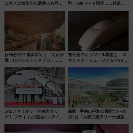
ユネスコ無形文化遺産にも登録
秒、888セット限定……鉄道各
された「郡上おどり」楽しむ人
社の「8・8・8」な記念きっぷ
に 乗車には予約が必要
たち
行列必至!? 博多駅近く「明治公
初公開のオリジナル模型も！ロ
園」にパンストックプロデュー
マンスカーミュージアムでVSE
スの新業態『Land Bageri』8/7
の設計秘話に迫る企画展が7月
オープン 秋からはビストロ営業
15日スタート
も！
JALとマリオットの強力タッ
新駅 “手柄山平和公園駅”から徒
グ！ フライトと宿泊のステイタ
歩3分「大和工業アリーナ姫路」
スマッチでFLY ON ポイントや
10月開業！Novelbright公演 や
上級会員資格を効率よく獲得す
大相撲巡業など 豪華イベントと