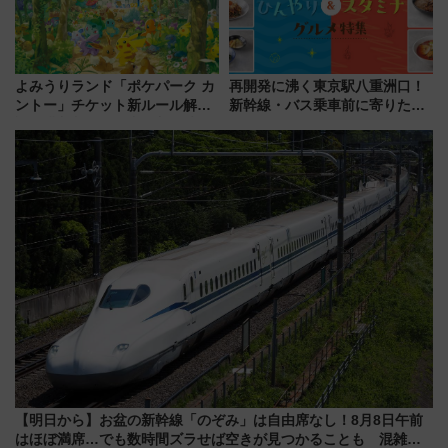
よみうりランド「ポケパーク カ
再開発に沸く東京駅八重洲口！
ントー」チケット新ルール解
新幹線・バス乗車前に寄りたい
説！購入制限の緩和と入場時の
「ヤエチカ」2026年夏の「ひん
本人確認が11月スタート
やり＆スタミナグルメ」6選【新
店舗も！】
【明日から】お盆の新幹線「のぞみ」は自由席なし！8月8日午前
はほぼ満席…でも数時間ズラせば空きが見つかることも 混雑避