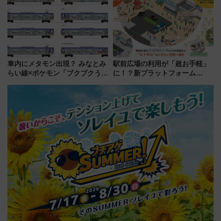
車内にメタモン出現？ みなとみ
駅前広場の利用が「超お手軽」
らい線×ポケモン「ブクブクうみ
に！？新プラットフォーム
ぞこの街」ラッピング電車が運
「HirakeBA」8月3日始動、ス
行開始に！ この夏は直通列車で
マホで簡単申請 物販や演奏会な
横浜へ！
どに【JR東日本】