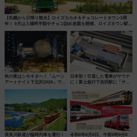
【札幌から日帰り観光】ロイズカカオ＆チョコレートタウン3周
年！ 9月は入場料半額やチョコ詰め放題を開催、ロイズタウン駅か
らのアクセスも
秋の夜はシモキタへ！「ムーン
日本初！引退した電車がサウナ
アートナイト下北沢2026」でイ
に！富士急行下吉田駅に「サ電
マーシブシアターやアート巡り
（SADEN）」2026年12月開
を満喫しよう
業 行き交う電車の音や振動を
感じながら「ととのう」新感覚
長良川鉄道が臨時列車を運行！
令和8年8月8日、午前8時8分8