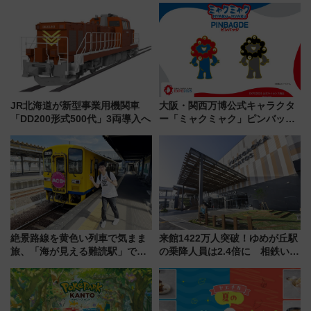
別企画
響
JR北海道が新型事業用機関車
大阪・関西万博公式キャラクタ
「DD200形式500代」3両導入へ
ー「ミャクミャク」ピンバッジ
新登場！関西の駅構内などで7月
中旬発売
絶景路線を黄色い列車で気まま
来館1422万人突破！ゆめが丘駅
旅、「海が見える難読駅」で幸
の乗降人員は2.4倍に 相鉄いず
せの黄色いハンカチに願いを
み野線「ゆめが丘ソラトス」2周
「新・鉄道ひとり旅」279回目
年祭にそうにゃん＆DB.スター
の舞台は「島原鉄道」
マンが登場