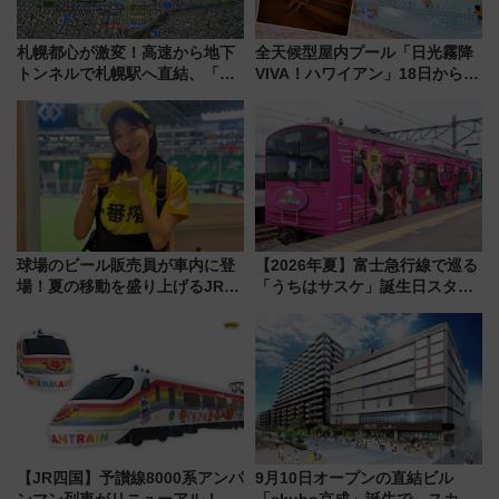
札幌都心が激変！高速から地下
全天候型屋内プール「日光霧降
トンネルで札幌駅へ直結、「創
VIVA！ハワイアン」18日から営
成川通都心アクセス道路」が7月
業開始 小さなお子様連れのフ
から本格着工、延長4.8km整備
ァミリーから大人まで幅広い世
事業の全貌
代が一日中楽しる夏のリゾート
を楽しんで
球場のビール販売員が車内に登
【2026年夏】富士急行線で巡る
場！夏の移動を盛り上げるJR九
「うちはサスケ」誕生日スタン
州「ビール新幹線」7月31日・8
プラリー！富士急ハイランド限
月7日限定 ソフトバンクホーク
定グルメ＆グッズ徹底ガイド
スとコラボ
【JR四国】予讃線8000系アンパ
9月10日オープンの直結ビル