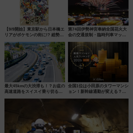
【9/9開始】東京駅から日本橋エ
第74回伊勢神宮奉納全国花火大
リアがポケモンの街に!? 総勢
会の交通規制・臨時列車マッ
100匹以上が出現「レジェンド
プ！JR東海・近鉄で快適にアク
リサーチ」本格謎解き・グッズ
セス
情報まとめ
最大45kmの大渋滞も！？お盆の
全国1位は小田原のタワーマンシ
高速道路をスイスイ乗り切る快
ョン！新幹線通勤が変える？
適ドライブ術
「住みたい街」の最新トレンド
【新築マンション人気ランキン
グ】