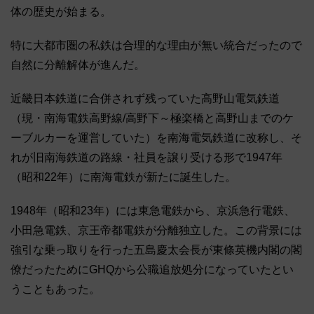
体の歴史が始まる。
特に大都市圏の私鉄は合理的な理由が無い統合だったので
自然に分離解体が進んだ。
近畿日本鉄道に合併されず残っていた高野山電気鉄道
（現・南海電鉄高野線/高野下～極楽橋と高野山までのケ
ーブルカーを運営していた）を南海電気鉄道に改称し、そ
れが旧南海鉄道の路線・社員を譲り受ける形で1947年
（昭和22年）に南海電鉄が新たに誕生した。
1948年（昭和23年）には東急電鉄から、京浜急行電鉄、
小田急電鉄、京王帝都電鉄が分離独立した。この背景には
強引な乗っ取りを行った五島慶太会長が東條英機内閣の閣
僚だったためにGHQから公職追放処分になっていたとい
うこともあった。