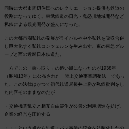
同時に大都市周辺住民へのレクリエーション提供も鉄道の
役割になってゆく。東武鉄道の日光・鬼怒川地域開発など
私鉄による観光開発が盛んになった。
この大都市圏私鉄の発展がライバルや中小私鉄を吸収合併
し巨大化する私鉄コンツェルンを生み出す。東の東急グル
ープと西の近畿日本鉄道だ。
一方でこの「乗っ取り」の追い風になったのが1938年
（昭和13年）に公布された「陸上交通事業調整法」であっ
た。この法律はかつて初代鉄道局長井上勝が私鉄批判をし
た内容そのままなのだが
・交通機関乱立と相互自由競争が公衆の利用増進を妨げ、
企業の経営を圧迫する
・・・という点から鉄道・バス事業の統合を法制化したの