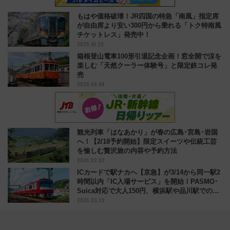
もはや価格破壊！JR四国の特急「南風」指定席
が自由席より安い300円から乗れる「トク特南風
チケットレス」発売中！
2025.10.20
箱根登山電車100形引退記念企画！窓全開で涼を
楽しむ「天然クーラー体験号」と限定鉄コレ発
売
2026.08.04
観光列車「はなあかり」が春の広島･宮島･岩国
へ！【2/18予約開始】限定スイーツや伝統工芸
を愉しむ贅沢旅の内容や予約方法
2026.02.02
ICカードで駅ナカへ【京急】が3/14から同一駅2
時間以内「IC入場サービス」を開始！PASMO･
Suica対応で大人150円、横浜駅や品川駅での注
2026.03.29
意点も