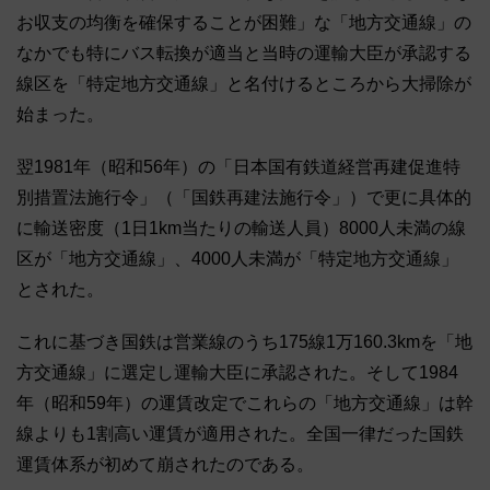
お収支の均衡を確保することが困難」な「地方交通線」の
なかでも特にバス転換が適当と当時の運輸大臣が承認する
線区を「特定地方交通線」と名付けるところから大掃除が
始まった。
翌1981年（昭和56年）の「日本国有鉄道経営再建促進特
別措置法施行令」（「国鉄再建法施行令」）で更に具体的
に輸送密度（1日1km当たりの輸送人員）8000人未満の線
区が「地方交通線」、4000人未満が「特定地方交通線」
とされた。
これに基づき国鉄は営業線のうち175線1万160.3kmを「地
方交通線」に選定し運輸大臣に承認された。そして1984
年（昭和59年）の運賃改定でこれらの「地方交通線」は幹
線よりも1割高い運賃が適用された。全国一律だった国鉄
運賃体系が初めて崩されたのである。