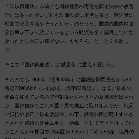
「国鉄再建法」以前にも国鉄経営の再建を図る法律や改善
計画はあったがいずれも設備投資に重点を置き、輸送量の
増加で収入を増やそうとしたものだった。国鉄の国内輸送
分担率が下がり続けているという時流を全く認識していな
かったとしか言い様がない。もちろんことごとく失敗し
た。
そこで「国鉄再建法」は”減量化”に重点を置いた。
それまでも1968年（昭和43年）に国鉄諮問委員会から83
路線2590.6km（いわゆる「赤字83路線」）は既に鉄道の
使命を終えているので即刻廃止すべきとの意見書が出され
た。国鉄自身もこれを重く見て廃止に取り組んだが、地元
の抵抗や改正「鉄道敷設法」の下、鉄建公団が廃止すべき
とされた路線の延伸工事を「新線」として営々と行ってい
たことなどが原因で13線区129.3km（「赤字83線」以外の