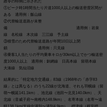
政令の特例に示された
①ピーク時1時間当たり片道1000人以上の輸送密度区間が
ある 適用例：飯山線
②代替輸送道路が未整
備 適用例：岩泉
線 名松線 木次線 三江線 予土線
③積雪のため代替輸送道路が年間10日以上閉
鎖 適用例：只見線
④乗客1人当たりの平均乗車キロが30km以上でかつ輸送密
度1000人以上 適用例：釧網線 日高本線 留萌本線
大湊線 気仙沼線
結果的に「特定地方交通線」83線（1968年の「赤字83
線」とは異なる）のうち22線が北海道、それも羽幌線（留
萌〜幌延141.1km）、池北線（池田〜北見140.0km）、天
北線（音威子府〜南稚内148.9km）、名寄本線（名寄〜遠
軽138.1km/支線中涌別〜涌別4.9km）、標津線（根室標