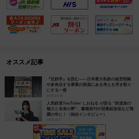
オススメ記事
『近鉄学』を読む――日本最大私鉄の経営戦略
や多角化する事業の根底にある考えを浮き彫り
にする一冊
2026.07.18
人気鉄道YouTuber しおねる が語る “鉄道旅の
魅力と未来の夢”、書籍発刊や冠番組放送など飛
躍の年に！（独自インタビュー）
2025.10.11