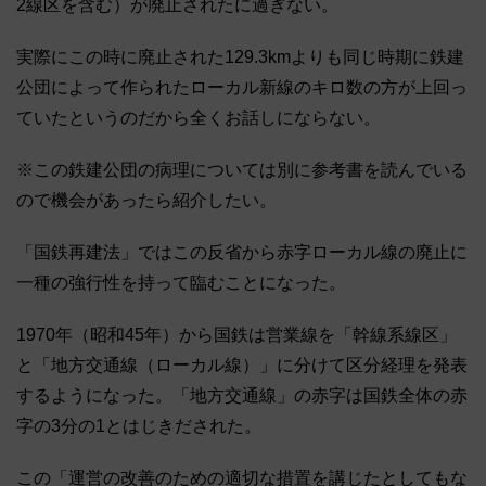
2線区を含む）が廃止されたに過ぎない。
実際にこの時に廃止された129.3kmよりも同じ時期に鉄建
公団によって作られたローカル新線のキロ数の方が上回っ
ていたというのだから全くお話しにならない。
※この鉄建公団の病理については別に参考書を読んでいる
ので機会があったら紹介したい。
「国鉄再建法」ではこの反省から赤字ローカル線の廃止に
一種の強行性を持って臨むことになった。
1970年（昭和45年）から国鉄は営業線を「幹線系線区」
と「地方交通線（ローカル線）」に分けて区分経理を発表
するようになった。「地方交通線」の赤字は国鉄全体の赤
字の3分の1とはじきだされた。
この「運営の改善のための適切な措置を講じたとしてもな