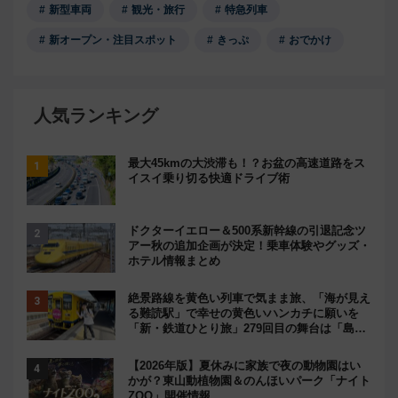
新型車両
観光・旅行
特急列車
新オープン・注目スポット
きっぷ
おでかけ
人気ランキング
最大45kmの大渋滞も！？お盆の高速道路をス
イスイ乗り切る快適ドライブ術
ドクターイエロー＆500系新幹線の引退記念ツ
アー秋の追加企画が決定！乗車体験やグッズ・
ホテル情報まとめ
絶景路線を黄色い列車で気まま旅、「海が見え
る難読駅」で幸せの黄色いハンカチに願いを
「新・鉄道ひとり旅」279回目の舞台は「島原
鉄道」
【2026年版】夏休みに家族で夜の動物園はい
かが？東山動植物園＆のんほいパーク「ナイト
ZOO」開催情報