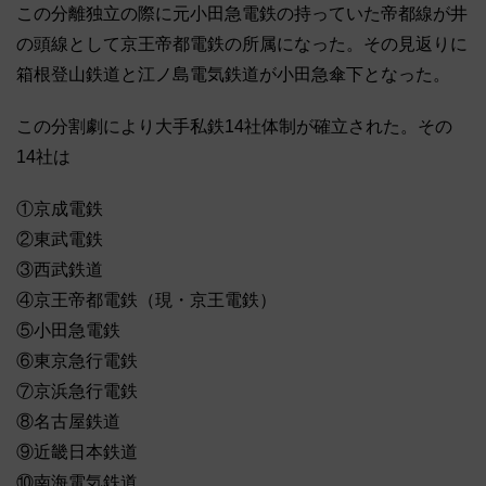
この分離独立の際に元小田急電鉄の持っていた帝都線が井
の頭線として京王帝都電鉄の所属になった。その見返りに
箱根登山鉄道と江ノ島電気鉄道が小田急傘下となった。
この分割劇により大手私鉄14社体制が確立された。その
14社は
①京成電鉄
②東武電鉄
③西武鉄道
④京王帝都電鉄（現・京王電鉄）
⑤小田急電鉄
⑥東京急行電鉄
⑦京浜急行電鉄
⑧名古屋鉄道
⑨近畿日本鉄道
⑩南海電気鉄道