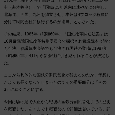
1982年（昭和57年）臨調は「行政改革に関する第三次答
申（基本答申）」で「国鉄は5年以内に速やかに分割し、
北海道、四国、九州を独立させ、本州は4ブロック程度に
分けて民間会社に移行するのが適当」と示された。
その結果、1985年（昭和60年）「国鉄改革関連法案」は
10月衆議院国鉄改革特別委員会で採択され衆議院本会議で
も可決、参議院本会議でも可決され国鉄の業務は1987年
（昭和62年）4月から新会社に引き継がれることが決定し
た。
ここから具体的な国鉄分割民営化が始まるのだが、予想し
たよりも長くなってしまったのでその重要部分は「その
3」に続くことにする。
今回は駆け足で大正から戦後の国鉄分割民営化までの歴史
を概観した。あくまでも概観なので詳細は省いている。詳