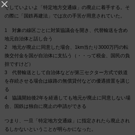
そしていよいよ「特定地方交通線」の廃止に着手する。そ
の際に「国鉄再建法」では次の手筈が用意されていた。
1 対象の線区ごとに対策協議会を開き、代替輸送を含め
地元自治体と話し合う
2 地元が廃止に同意した場合、1km当たり3000万円の転
換交付金を国が自治体に支払う（・・って税金、国民の負
担ですけど）
3 代替輸送として自治体などが第三セクター方式で鉄道
を存続させる場合は線路の無償貸付などの優遇措置を講じ
る
4 協議開始後2年を経過しても地元が廃止に同意しない場
合、国鉄は独自に廃止の申請ができる
つまり、一旦「特定地方交通線」に指定されたら廃止され
るしかないということが明らかになった。