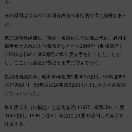
る。
その原因は当時の日本国有鉄道の末期的な借金経営があっ
た。
東海道新幹線建設、電化・複線化など設備近代化、満州引
揚者受け入れの人件費増大などから1964年（昭和39年）
に国鉄は初めて300億円の単年度赤字を計上した。しか
し、ここから借金が雪だるま式に増えてゆく。
長期債務残高が、昭和45年度末2兆6037億円、50年度末6
兆7793億円、55年度末14兆3992億円と正に天文学的数字
になっていった。
単年度収支（純損益）も悪化を続け1975（昭和50）年度
9147億円、1980（昭55）年度には1兆84億円もの赤字を
計上する。