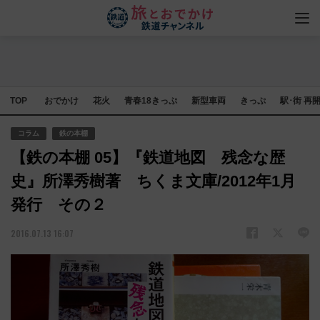
TOP
おでかけ
花火
青春18きっぷ
新型車両
きっぷ
駅･街 再
コラム
鉄の本棚
【鉄の本棚 05】『鉄道地図 残念な歴
史』所澤秀樹著 ちくま文庫/2012年1月
発行 その２
2016.07.13 16:07