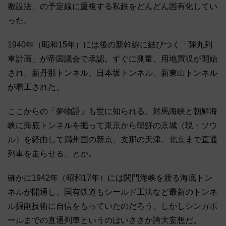
敷設法」の予定線に重複する私鉄をどんどん国有化してい
った。
1940年（昭和15年）には後の新幹線に結びつく「弾丸列
車計画」が帝国議会で承認。すぐに測量、用地買収が開始
され、新丹那トンネル、日本坂トンネル、新東山トンネル
が着工された。
ここからの「夢物語」も世に知られる。対馬海峡と朝鮮海
峡に海底トンネルを掘って東京から朝鮮の京城（現・ソウ
ル）を経由して満州国の新京、支那の天津、北京まで直通
列車を走らせる、とか。
確かに1942年（昭和17年）には関門海峡を渡る海底トン
ネルが開通し、国有鉄道もシールド工法など最新のトンネ
ル掘削技術に自信をもっていたのだろう。しかしシンガポ
ールまでの直通列車というのはいささか誇大妄想だ。