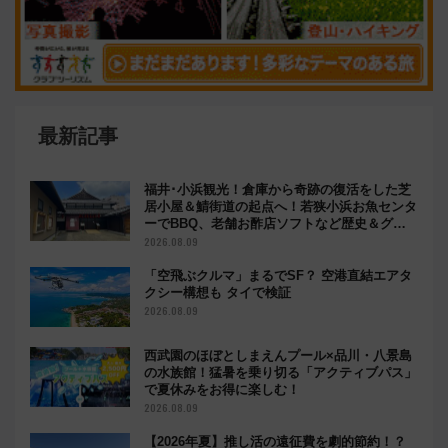
最新記事
福井･小浜観光！倉庫から奇跡の復活をした芝
居小屋＆鯖街道の起点へ！若狭小浜お魚センタ
ーでBBQ、老舗お酢店ソフトなど歴史＆グル
メ散歩
2026.08.09
「空飛ぶクルマ」まるでSF？ 空港直結エアタ
クシー構想も タイで検証
2026.08.09
西武園のほぼとしまえんプール×品川・八景島
の水族館！猛暑を乗り切る「アクティブパス」
で夏休みをお得に楽しむ！
2026.08.09
【2026年夏】推し活の遠征費を劇的節約！？