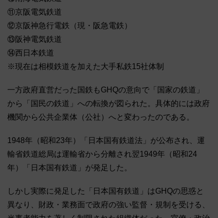
⑪京阪電気鉄道
⑫京阪神急行電鉄（現・阪急電鉄）
⑬阪神電気鉄道
⑭西日本鉄道
※現在は相模鉄道を加えた大手私鉄15社体制
一方政府直営だった国鉄もGHQの意向で「国家の鉄道」
から「国民の鉄道」への転換が図られた。具体的には政府
機関から公共企業体（公社）へと変わったのである。
1948年（昭和23年）「日本国有鉄道法」が公布され、運
輸省鉄道総局は運輸省から分離され翌1949年（昭和24
年）「日本国有鉄道」が発足した。
しかし実際に発足した「日本国有鉄道」はGHQの思惑と
異なり、財政・業務面で政府の強い監督・規制を受ける、