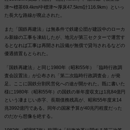
津〜標茶69.4km/中標津〜厚床47.5km/計116.9km）といっ
た長大な路線が廃止された。
また「国鉄再建法」は無条件で鉄建公団が建設中のローカ
ル新線の工事を凍結したが、地元が第三セクターで運営す
るとなれば工事は再開され設備が無償で貸与されるなどの
優遇措置もとられた。
「国鉄再建法」と同じ1980年（昭和55年）「臨時行政調
査会設置法」が公布され「第二次臨時行政調査会」が発
足。ここに国鉄分割民営化への途が開かれた。既に書いた
様に1980年（昭和55年）の国鉄の単年度収支は1兆84億円
という凄まじい赤字、長期債務残高が、昭和55年度末14
兆3992億円である。同年の国家予算が40兆円程度だった
のだから想像を絶する。