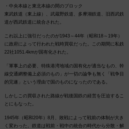
・中央本線と東北本線の間のブロック
東武鉄道（東上線）、武蔵野鉄道、多摩湖鉄道、旧西武鉄
道が西武鉄道に統合された。
これ以上に強引だったのが1943～44年（昭和18～19年）
に政府によって行われた戦時買収だった。この期間に私鉄
22社1051.4kmが国有化された。
「軍事上の必要、特殊港湾地域の国有化が適当なもの、幹
線交通網整備上必須のもの」が一切の論争も無く「戦争目
的完遂」という理由で国のものになったのである。
しかしこの買収された路線が戦後国鉄の経営を圧迫するこ
とにもなった。
1945年（昭和20年）8月、敗戦によって戦前の体制が大き
く変わった。鉄道は戦前・戦中の統合の時代から分散・解