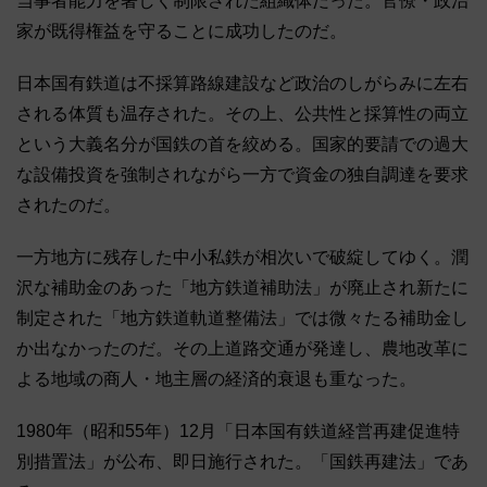
当事者能力を著しく制限された組織体だった。官僚・政治
家が既得権益を守ることに成功したのだ。
日本国有鉄道は不採算路線建設など政治のしがらみに左右
される体質も温存された。その上、公共性と採算性の両立
という大義名分が国鉄の首を絞める。国家的要請での過大
な設備投資を強制されながら一方で資金の独自調達を要求
されたのだ。
一方地方に残存した中小私鉄が相次いで破綻してゆく。潤
沢な補助金のあった「地方鉄道補助法」が廃止され新たに
制定された「地方鉄道軌道整備法」では微々たる補助金し
か出なかったのだ。その上道路交通が発達し、農地改革に
よる地域の商人・地主層の経済的衰退も重なった。
1980年（昭和55年）12月「日本国有鉄道経営再建促進特
別措置法」が公布、即日施行された。「国鉄再建法」であ