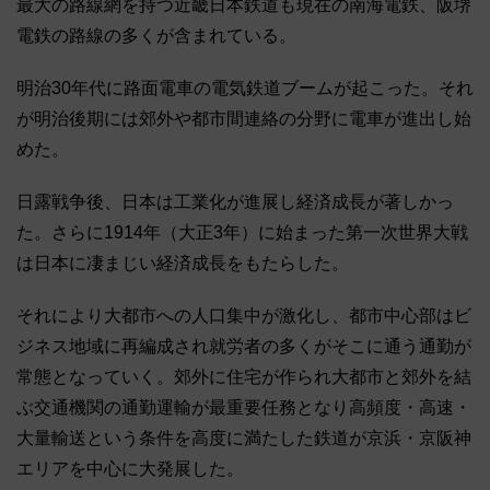
最大の路線網を持つ近畿日本鉄道も現在の南海電鉄、阪堺
電鉄の路線の多くが含まれている。
明治30年代に路面電車の電気鉄道ブームが起こった。それ
が明治後期には郊外や都市間連絡の分野に電車が進出し始
めた。
日露戦争後、日本は工業化が進展し経済成長が著しかっ
た。さらに1914年（大正3年）に始まった第一次世界大戦
は日本に凄まじい経済成長をもたらした。
それにより大都市への人口集中が激化し、都市中心部はビ
ジネス地域に再編成され就労者の多くがそこに通う通勤が
常態となっていく。郊外に住宅が作られ大都市と郊外を結
ぶ交通機関の通勤運輸が最重要任務となり高頻度・高速・
大量輸送という条件を高度に満たした鉄道が京浜・京阪神
エリアを中心に大発展した。