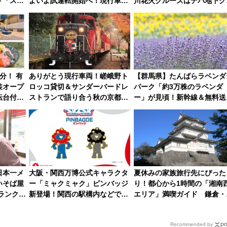
ト「スワ
よいよ試運転開始へ！現行車両
川花火クルーズはデパ地下グ
主に？
は2026年で引退
メも持ち込みOK
分！ 有
ありがとう現行車両！嵯峨野ト
【群馬県】たんばらラベンダ
装オープ
ロッコ貸切＆サンダーバードレ
パーク「約3万株のラベンダ
転台付き
ストランで語り合う秋の京都
ー」が見頃！新幹線＆無料送
の朝食ビ
斉藤雪乃＆福原トシヒロと行
バスで都心から約1時間半で
く！9月13日「京都の鉄道満喫
の絶景を！
ツアー」開催
日本一メ
大阪・関西万博公式キャラクタ
夏休みの家族旅行先にぴった
いそば屋
ー「ミャクミャク」ピンバッジ
り！都心から1時間の「湘南
ランク塚
新登場！関西の駅構内などで7
エリア」満喫ガイド 鎌倉・
そば』
月中旬発売
の島とは異なる魅力を持つ今
の注目スポット
Recommended by