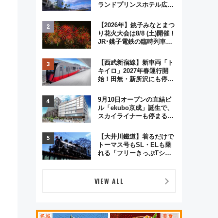
ランドプリンスホテル広島
のフォトウエディング＆カ
ジュアルパーティープラン
【2026年】銚子みなとまつ
り花火大会は8/8 (土)開催！
JR･銚子電鉄の臨時列車や
アクセス情報、利根川に咲
く8,000発の大迫力＆屋台
【西武新宿線】新車両「ト
を満喫
キイロ」2027年春運行開
始！田無・新所沢にも停
車 2028年春には「第2
弾」も
9月10日オープンの直結ビ
ル「ekubo京成」誕生で、
スカイライナーも停まる巨
大ハブ駅・新鎌ヶ谷はどう
変わる？ 全テナント情報も
【大井川鐵道】着るだけで
公開！
トーマス号もSL・ELも乗
れる「フリーきっぷTシャ
ツ」8月6日より受注販売
VIEW ALL