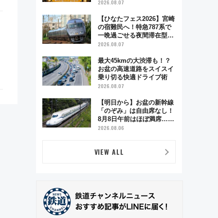
が彩る特別な夜
2026.08.07
【ひなたフェス2026】宮崎
の宿難民へ！特急787系で
一晩過ごせる夜間滞在型イ
ベント「スワローおひさ
2026.08.07
ま」が救世主に？
最大45kmの大渋滞も！？
お盆の高速道路をスイスイ
乗り切る快適ドライブ術
2026.08.07
【明日から】お盆の新幹線
「のぞみ」は自由席なし！
8月8日午前はほぼ満席…で
も数時間ズラせば空きが見
2026.08.06
つかることも 混雑避ける
「空席」探しのコツ
VIEW ALL