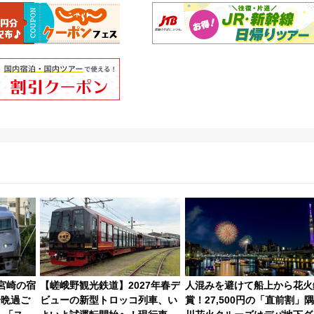
】宮崎の宿
【嵯峨野観光鉄道】2027年春デ
人混みを避けて船上から花火
一晩過ご
ビューの新型トロッコ列車、い
賞！27,500円の「直前割」