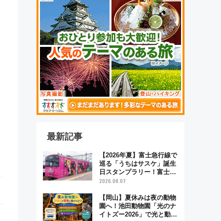
最新記事
【2026年夏】富士急行線で
巡る「うちはサスケ」誕生
日スタンプラリー！富士急
ハイランド限定グルメ＆グ
2026.08.07
ッズ徹底ガイド
【岡山】夏休みは夜の動物
園へ！池田動物園「光のナ
イトズー2026」で光と動物