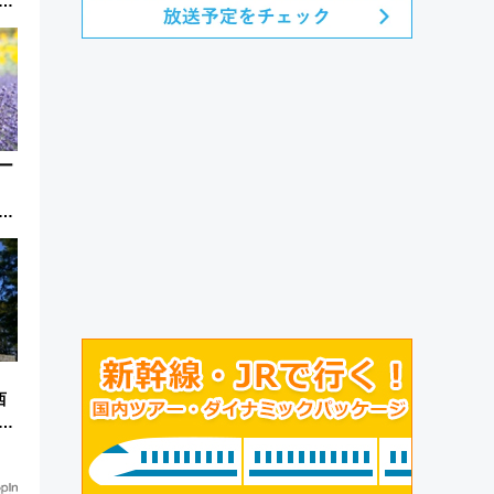
ル
ー
迎
夏
西
江
夏