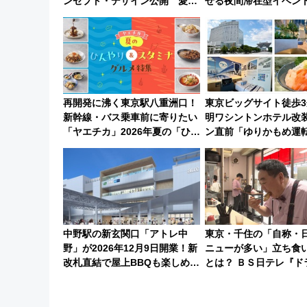
ンセプト・デザイン公開 愛称
せる夜間滞在型イベン
募集も実施
ローおひさま」が救世
再開発に沸く東京駅八重洲口！
東京ビッグサイト徒歩3
新幹線・バス乗車前に寄りたい
明ワシントンホテル改
「ヤエチカ」2026年夏の「ひん
ン直前「ゆりかもめ運
やり＆スタミナグルメ」6選
客室」や海鮮丼が人気
【新店舗も！】
ュッフェを現地レポ
中野駅の新玄関口「アトレ中
東京・千住の「自称・
野」が2026年12月9日開業！新
ニューが多い」立ち食
改札直結で屋上BBQも楽しめる
とは？ ＢＳ日テレ『ド
注目スポット
地のふらっと立ち食い
7/27夜10時～放送