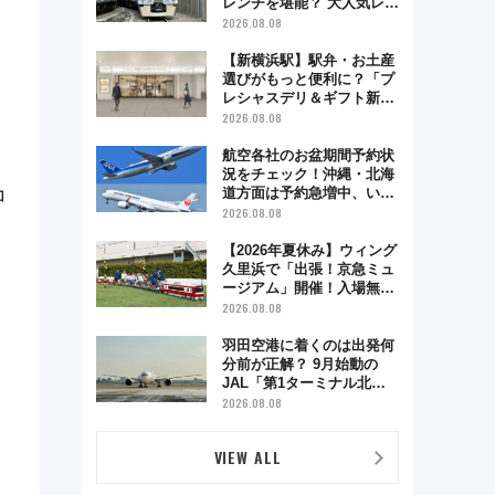
レンチを堪能？ 大人気レス
トラン列車「52席の至福」
2026.08.08
で味わう近江牛や伝統文化
の特別コラボ
【新横浜駅】駅弁・お土産
選びがもっと便利に？「プ
レシャスデリ＆ギフト新横
浜」がオープン 場所や営
2026.08.08
業時間・限定弁当を紹介
航空各社のお盆期間予約状
況をチェック！沖縄・北海
道方面は予約急増中、いま
コ
から狙うべき日は？
2026.08.08
【2026年夏休み】ウィング
久里浜で「出張！京急ミュ
ージアム」開催！入場無料
でスタンプラリーや子ども
2026.08.08
制服撮影も
羽田空港に着くのは出発何
分前が正解？ 9月始動の
JAL「第1ターミナル北側
サテライト」は徒歩1キロ
2026.08.08
超え！ 知っておきたい変更
点まとめ
VIEW ALL