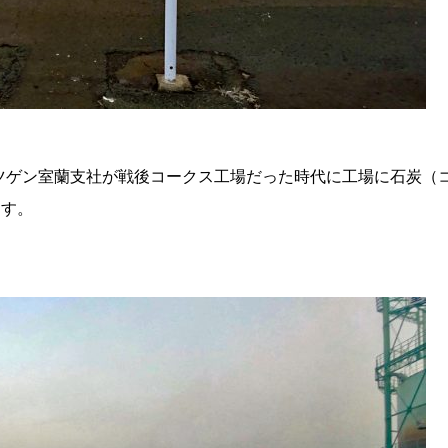
ツゲン室蘭支社が戦後コークス工場だった時代に工場に石炭（
ます。