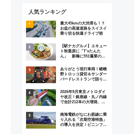
人気ランキング
最大45kmの大渋滞も！？
お盆の高速道路をスイスイ
乗り切る快適ドライブ術
【駅ナカグルメ】エキュー
ト秋葉原に「T’sたんた
ん」 新橋に551蓬莱の
DNAを継ぐ「東京豚饅」、
オムライス専門店「肉とた
ありがとう現行車両！嵯峨
まご」新グルメ続々登場！
野トロッコ貸切＆サンダー
【2026年8月】
バードレストランで語り合
う秋の京都 斉藤雪乃＆福
原トシヒロと行く！9月13
2026年9月東京メトロダイ
日「京都の鉄道満喫ツア
ヤ改正！銀座線・丸ノ内線
ー」開催
で合計212本の大増発、混
雑緩和に期待
南海電鉄がなにわ筋線に乗
り入れる「次期空港特急」
の導入を決定！ピニンファ
リーナによる日本初の鉄道