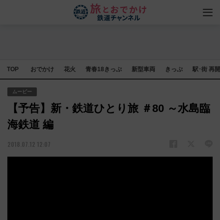
TOP
おでかけ
花火
青春18きっぷ
新型車両
きっぷ
駅･街 再
ムービー
【予告】新・鉄道ひとり旅 ＃80 ～水島臨
海鉄道 編
2018.07.12 12:07