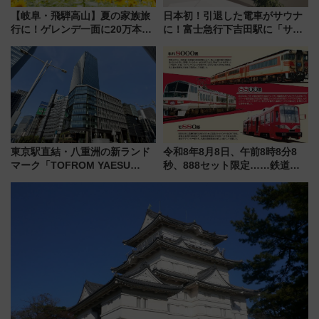
【岐阜・飛騨高山】夏の家族旅
日本初！引退した電車がサウナ
行に！ゲレンデ一面に20万本の
に！富士急行下吉田駅に「サ電
ひまわりが咲き誇る「アルコピ
（SADEN）」2026年12月開
アひまわり園」開園
業 行き交う電車の音や振動を
感じながら「ととのう」新感覚
東京駅直結・八重洲の新ランド
令和8年8月8日、午前8時8分8
マーク「TOFROM YAESU
秒、888セット限定……鉄道各
TOWER」9/10開業！ 雨に濡れ
社の「8・8・8」な記念きっぷ
ないバスターミナル直結でスキ
たち
マ時間が充実