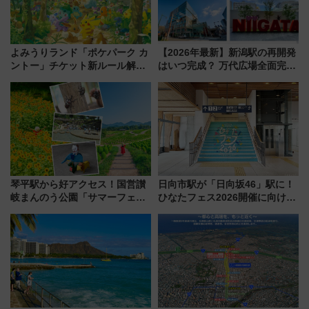
よみうりランド「ポケパーク カ
【2026年最新】新潟駅の再開発
ントー」チケット新ルール解
はいつ完成？ 万代広場全面完成
説！購入制限の緩和と入場時の
から「にいがた2キロ」・古町再
本人確認が11月スタート
開発、バスタ新潟構想まで徹底
解説！
琴平駅から好アクセス！国営讃
日向市駅が「日向坂46」駅に！
岐まんのう公園「サマーフェス
ひなたフェス2026開催に向けJR
タ」コキアに、ひまわりに、カ
九州が記念きっぷや臨時列車で
ブトムシに楽しいがいっぱい
全力応援 夜行列車「ドリーム
おひさま号」も走る