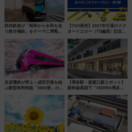
西武鉄道が「昭和から令和を走
【7/24発売】2027年引退のドク
り鉄分補給」をテーマに博覧会
ターイエロー（T5編成）記念グ
を実施！くすのきホールで8月
ッズ7種が登場！ 新幹線車内放
14日から 新車両「トキイロ」体
送の目覚まし時計など通販・販
験ブースも アクセスや申込方法
売店舗まとめ
を解説
京成電鉄が押上～成田空港を結
【博多駅・筑紫口新スポット】
ぶ新型有料特急「3900形」のコ
新幹線高架下「VIERRA博多テ
ンセプト・デザイン公開 愛称
ラス」が9/18開業！九州初出店
募集も実施
など注目の全6店舗 「博多活憩
通り」も一新