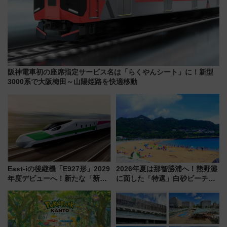
阪神電車初の座席指定サービス名は「らくやんシート」に！新型
3000系で大阪梅田～山陽姫路を快適移動
East-iの後継機「E927形」2029
2026年夏は那智勝浦へ！熊野灘
年度デビューへ！新たな「新幹
に面した「特選」白砂ビーチは
線専用検測車」の性能を徹底解
必見 「第17回那智勝浦町花火大
説【JR東日本】
会」は8月11日開催！