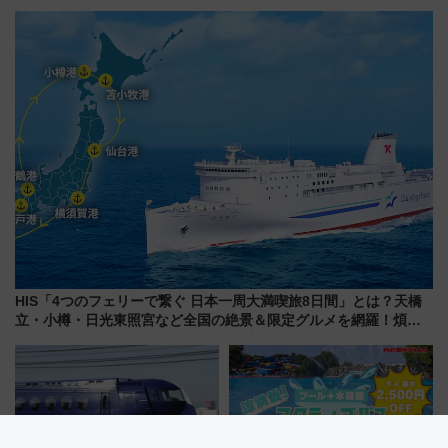
ご当地和牛まで全国の人気餃子
が見頃！新幹線＆無料送迎バス
を食べ比べ【7月25日・26日開
で都心から約1時間半で夏の絶景
催】
を！
HIS「4つのフェリーで繋ぐ 日本一周大満喫旅8日間」とは？天橋
立・小樽・日光東照宮など全国の絶景＆限定グルメを網羅！煩雑
な手続きも不要でお手軽に楽しめるプランが登場