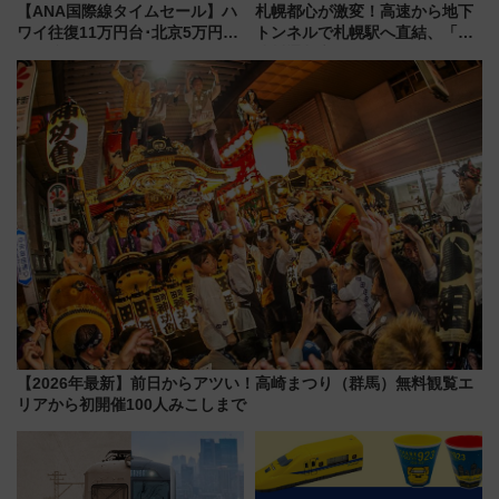
【ANA国際線タイムセール】ハ
札幌都心が激変！高速から地下
ワイ往復11万円台･北京5万円台
トンネルで札幌駅へ直結、「創
～、憧れのビジネスクラスも！
成川通都心アクセス道路」が7月
来春のGW旅行まで狙える激ア
から本格着工、延長4.8km整備
ツ路線まとめ（8/10まで）
事業の全貌
【2026年最新】前日からアツい！高崎まつり（群馬）無料観覧エ
リアから初開催100人みこしまで