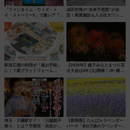
「ファンタイム・ウィズ・ト
成田空港の”未来予想図”が決
イ・ストーリー5」で激レア『ロ
定！商業施設も入る巨大ワンタ
ルカナ』カードをゲット！最新
ーミナル、京成の高架新駅整備
デコレーションも徹底解説
で新型特急が品川･羽田とを結
ぶ！ JR空港駅は2面3線化！
駅前広場の利用が「超お手軽」
【2026年】銚子みなとまつり花
に！？新プラットフォーム
火大会は8/8 (土)開催！JR･銚子
「HirakeBA」8月3日始動、ス
電鉄の臨時列車やアクセス情
マホで簡単申請 物販や演奏会な
報、利根川に咲く8,000発の大迫
どに【JR東日本】
力＆屋台を満喫
埼玉・川越駅すぐ！「川越餃子
【群馬県】たんばらラベンダー
祭り」とは？宇都宮・浜松から
パーク「約3万株のラベンダー」