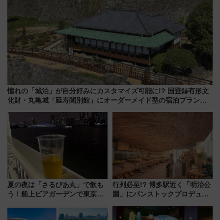
憧れの「城泊」が自分好みにカスタマイズ可能に!? 国登録有形文
化財・丸亀城「延寿閣別館」にオーダーメイド型の宿泊プランが
誕生！
夏の夜は「さるびあ丸」で飲も
行列必至!? 博多駅近く「明治公
う！船上ビアガーデンで東京湾
園」にパンストックプロデュー
の夜景を眺めながら軽く一
スの新業態『Land Bageri』8/7
杯……工場直送生ビールや島グ
オープン 秋からはビストロ営業