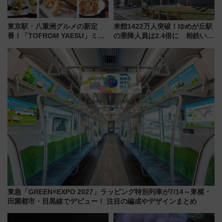
東京駅・八重洲グルメの新定
来館1422万人突破！ゆめが丘駅
番！「TOFROM YAESU」ミシ
の乗降人員は2.4倍に 相鉄いず
ュラン店から大衆酒場まで68店
み野線「ゆめが丘ソラトス」2周
舗が集結した食の空間を徹底解
年祭にそうにゃん＆DB.スター
剖！（9/10開業）
マンが登場
東急「GREEN×EXPO 2027」ラッピング特別列車が7/14～東横・
田園都市・目黒線でデビュー！ 注目の編成やデザインまとめ