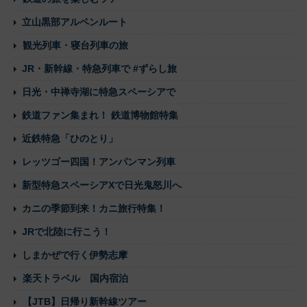
立山黒部アルペンルート
観光列車・寝台列車の旅
JR・新幹線・特急列車で #ずらし旅
日光・中禅寺湖に特急スペーシアで
鉄道ファン集まれ！ 鉄道博物館特集
近鉄特急「ひのとり」
レッツゴー四国！アンパンマン列車
新型特急スペーシアXで日光鬼怒川へ
カニの季節到来！カニ旅行特集！
JRで北陸に行こう！
しまかぜで行く伊勢志摩
楽天トラベル 国内宿泊
【JTB】日帰り新幹線ツアー