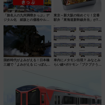
「旅名人の九州満喫きっぷ」デ
東京～新大阪の味めぐり！定番
ジタル化 紙版との価格やルー
駅弁「東海道新幹線弁当」が7月
ルの違いを解説
21日にリニューアル発売
国鉄時代がよみがえる！日本橋
車内にメタモン出現？ みなとみ
三越で「よみがえる にっぽんの
らい線×ポケモン「ブクブクうみ
鉄道展」7/22-8/3開催、広田尚
ぞこの街」ラッピング電車が運
敬の名作写真も、駅弁フェスも
行開始に！ この夏は直通列車で
同時開催！
横浜へ！