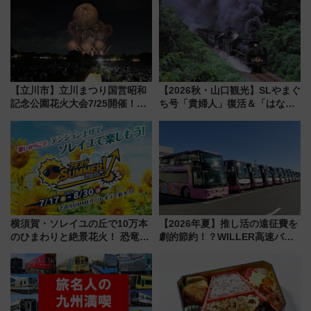
【立川市】立川まつり国営昭和
【2026秋・山口観光】SLやまぐ
記念公園花火大会7/25開催！
ち号「貴婦人」復活＆「はなあ
5000発の花火が夜を彩る 今年は
かり」初走行区間も！山口DCの
混雑に要注意、その理由は
注目観光列車まとめ きっぷの取
り方は？
横須賀・ソレイユの丘で10万本
【2026年夏】推し活の遠征費を
のひまわりと絶景花火！ 恐竜や
劇的節約！？WILLER高速バス
ドッグプールなど三浦半島の日
「1km5円セール」やワンコイン
帰りお出かけ最新情報（2026年
温泉の最強ルート 予約期間・
7月17日～開催）
対象路線まとめ