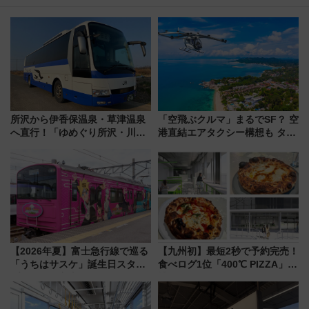
所沢から伊香保温泉・草津温泉
「空飛ぶクルマ」まるでSF？ 空
へ直行！「ゆめぐり所沢・川越
港直結エアタクシー構想も タイ
号」で群馬の温泉旅をもっと気
で検証
軽に 運行ダイヤ・運賃を解説
【2026年夏】富士急行線で巡る
【九州初】最短2秒で予約完売！
「うちはサスケ」誕生日スタン
食べログ1位「400℃ PIZZA」が
プラリー！富士急ハイランド限
博多駅すぐの明治公園に8/7オー
定グルメ＆グッズ徹底ガイド
プン。もつ鍋風など限定メニュ
ーも