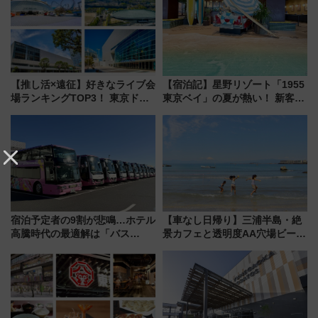
ルメが美味い
も！
【推し活×遠征】好きなライブ会
【宿泊記】星野リゾート「1955
場ランキングTOP3！ 東京ドー
東京ベイ」の夏が熱い！ 新客室
ムや大阪城ホールが選ばれる理
「50sスターダムルーム」とア
由と交通アクセス術、ライブ会
メリカングルメ＆絶品スイーツ
場に何を求める？
を満喫（千葉県浦安市）
宿泊予定者の9割が悲鳴…ホテル
【車なし日帰り】三浦半島・絶
高騰時代の最適解は「バス
景カフェと透明度AA穴場ビーチ
泊」!? WILLER最新調査で判明
を巡る！ おトクな電車きっぷ活
した、推し活遠征や観光時のリ
用してストレスフリー旅へ行こ
アルな懐事情
う！