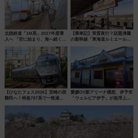
北陸鉄道「1M系」2027年度導
【乗車記】実質夜行？話題沸騰
入へ 「空に始まり、海へ続く」
の新幹線「東海道ルミエールエ
白山比咩神社をモチーフにした
クスプレス」に乗車してみた
神秘的なデザイン
東京22時発、京都・新大阪に6
時台着 見どころは岐阜羽島の
素晴らし過ぎる朝
【ひなたフェス2026】宮崎の宿
愛媛OV新アリーナ構想、伊予市
難民へ！特急787系で一晩過ご
「ウェルピア伊予」が急浮上！
せる夜間滞在型イベント「スワ
サイボウズ青野社長の参加表明
ローおひさま」が救世主に？
で探る鉄道アクセスの未来