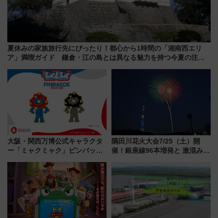
夏休みの家族旅行先にぴったり！都心から1時間の「湘南西エリ
ア」満喫ガイド 鎌倉・江の島とは異なる魅力を持つ今夏の注目
スポット
大阪・関西万博公式キャラクタ
隅田川花火大会7/25（土）開
ー「ミャクミャク」ピンバッジ
催！銀座線96本増発と 激混みの
新登場！関西の駅構内などで7月
「浅草駅」を回避する最寄り駅･
中旬発売
アクセス攻略法、2万発の花火が
都心の夜に！