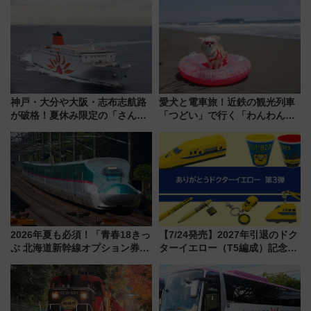
神戸・大分や大阪・志布志航路
愛犬と電車旅！近鉄の観光列車
が破格！夏休み限定の「さんふ
「つどい」で行く「わんわん列
らわあスペシャルセール」スタ
車」第5弾！海辺のBBQも楽し
ート 夕朝食ビュッフェ付きで
める日帰りツアー
快適な船旅はいかが？
2026年夏も必須！「青春18きっ
【7/24発売】2027年引退のドク
ぷ 北海道新幹線オプション券」
ターイエロー（T5編成）記念グ
自動改札対応ルールと途中下車
ッズ7種が登場！ 新幹線車内放
の罠
送の目覚まし時計など通販・販
売店舗まとめ