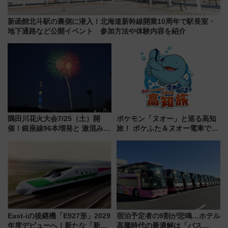
新函館北斗駅の裏側に潜入！北海道新幹線開業10周年で駅長室・
地下通路など公開イベント 参加方法や体験内容を紹介
隅田川花火大会7/25（土）開
ポケモン「ヌオー」と巡る高知
催！銀座線96本増発と 激混みの
旅！ ポケふた＆ヌオー電車で楽
「浅草駅」を回避する最寄り駅･
しむ鉄道スタンプラリーで土佐
アクセス攻略法、2万発の花火が
路の絶景と絶品グルメを満喫！
都心の夜に！
（7月18日スタート）
East-iの後継機「E927形」2029
宿泊予定者の9割が悲鳴…ホテル
年度デビューへ！新たな「新幹
高騰時代の最適解は「バス