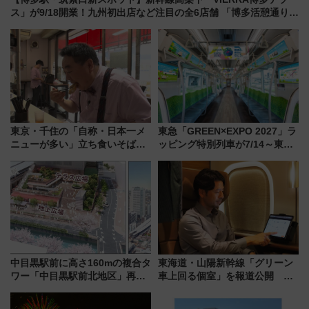
ス」が9/18開業！九州初出店など注目の全6店舗 「博多活憩通り」
も一新
東京・千住の「自称・日本一メ
東急「GREEN×EXPO 2027」ラ
ニューが多い」立ち食いそば屋
ッピング特別列車が7/14～東
とは？ ＢＳ日テレ『ドランク塚
横・田園都市・目黒線でデビュ
地のふらっと立ち食いそば』
ー！ 注目の編成やデザインまと
7/27夜10時～放送
め
中目黒駅前に高さ160mの複合タ
東海道・山陽新幹線「グリーン
ワー「中目黒駅前北地区」再開
車上回る個室」を報道公開 プ
発の全貌
ライベート感備えた上質な空間