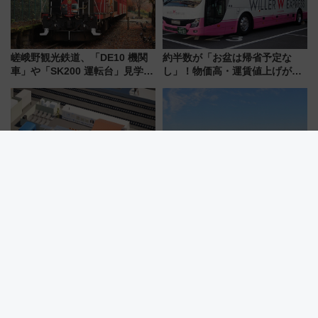
嵯峨野観光鉄道、「DE10 機関
約半数が「お盆は帰省予定な
車」や「SK200 運転台」見学ツ
し」！物価高・運賃値上げが財
アーを開催！ ラストランイベン
布を直撃、往復1万円以内なら帰
トの一環で激レア体験できちゃ
りたいけど……【WILLER お盆
うかも 参加方法やスケジュール
帰省動向調査】
をご紹介
日本初！引退した電車がサウナ
【車なし日帰り】三浦半島・絶
に！富士急行下吉田駅に「サ電
景カフェと透明度AA穴場ビーチ
（SADEN）」2026年12月開
を巡る！ おトクな電車きっぷ活
業 行き交う電車の音や振動を
用してストレスフリー旅へ行こ
感じながら「ととのう」新感覚
う！