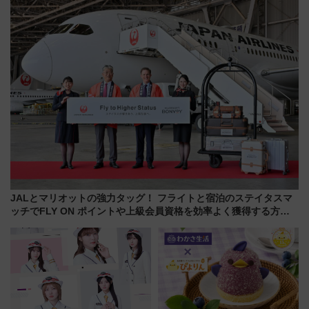
CHIKUGO」で巡る福岡･太宰
饅」、オムライス専門店「肉と
府･柳川の旅！YouTubeが公開
たまご」新グルメ続々登場！
に
【2026年8月】
JALとマリオットの強力タッグ！ フライトと宿泊のステイタスマ
ッチでFLY ON ポイントや上級会員資格を効率よく獲得する方法
を解説