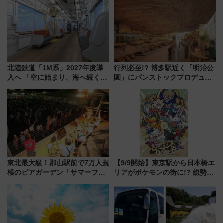
で新型特急が品川･羽田とを結
別 “プレミアムランチ”導入･ル
ぶ！ JR空港駅は2面3線化！
ートや価格など解説
北陸鉄道「1M系」2027年度導
行列必至!? 博多駅近く「明治公
入へ 「空に始まり、海へ続く」
園」にパンストックプロデュー
白山比咩神社をモチーフにした
スの新業態『Land Bageri』8/7
神秘的なデザイン
オープン 秋からはビストロ営業
も！
東北最大級！郡山駅前で7万人規
【9/9開始】東京駅から日本橋エ
模のビアガーデン「サマーフェ
リアがポケモンの街に!? 総勢
スタ IN KORIYAMA 2026」
100匹以上が出現「レジェンド
7/24-26開催！ 有料席はJRE
リサーチ」本格謎解き・グッズ
MALLで予約可能
情報まとめ