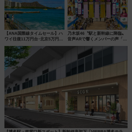
【ANA国際線タイムセール】ハ
乃木坂46〝駅と新幹線に降臨〟
ワイ往復11万円台･北京5万円台
音声ARで響くメンバーの声「真
～、憧れのビジネスクラスも！
夏の全国ツアー2026」
来春のGW旅行まで狙える激ア
ツ路線まとめ（8/10まで）
【博多駅・筑紫口新スポット】新幹線高架下「VIERRA博多テラ