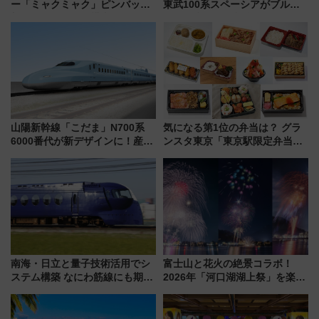
ー「ミャクミャク」ピンバッジ
東武100系スペーシアがブルー
新登場！関西の駅構内などで7月
リボン賞35周年記念で「デビュ
中旬発売
ー当時の停車駅」を再現 運転
時刻や特急券の買い方を紹介
山陽新幹線「こだま」N700系
気になる第1位の弁当は？ グラ
6000番代が新デザインに！産学
ンスタ東京「東京駅限定弁当
連携で描く瀬戸内の波模様 運
2026 売上ランキング」
用は今冬から
南海・日立と量子技術活用でシ
富士山と花火の絶景コラボ！
ステム構築 なにわ筋線にも期待
2026年「河口湖湖上祭」を楽し
乗務員・車両計画作業を短縮へ
む完全ガイド＆鉄道アクセスの
ススメ