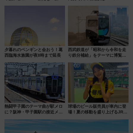
線専用検測車」の性能を徹底解
泊」!? WILLER最新調査で判明
説【JR東日本】
した、推し活遠征や観光時のリ
アルな懐事情
夕暮れのペンギンと会おう！葛
西武鉄道が「昭和から令和を走
西臨海水族園が夜8時まで延長
り鉄分補給」をテーマに博覧会
を実施！くすのきホールで8月
14日から 新車両「トキイロ」体
験ブースも アクセスや申込方法
を解説
熱闘甲子園のテーマ曲が駅メロ
球場のビール販売員が車内に登
に？阪神・甲子園駅の接近メロ
場！夏の移動を盛り上げるJR九
ディがVaundy「かげろう」×向
州「ビール新幹線」7月31日・8
谷実アレンジの特別仕様へ、8月
月7日限定 ソフトバンクホーク
5日始発から
スとコラボ