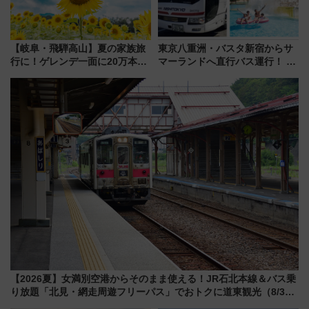
【岐阜・飛騨高山】夏の家族旅
東京八重洲・バスタ新宿からサ
行に！ゲレンデ一面に20万本の
マーランドへ直行バス運行！ お
ひまわりが咲き誇る「アルコピ
トクな1Dayパスで夏のプールと
アひまわり園」開園
推し活を楽しもう！（2026年
8/1～31）
【2026夏】女満別空港からそのまま使える！JR石北本線＆バス乗
り放題「北見・網走周遊フリーパス」でおトクに道東観光（8/3発
売）