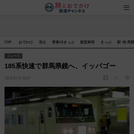
TOP
おでかけ
花火
青春18きっぷ
新型車両
きっぷ
駅･街 再
ニュース
185系快速で群馬県鏡へ、イッパゴー
2018.07.11 16:07