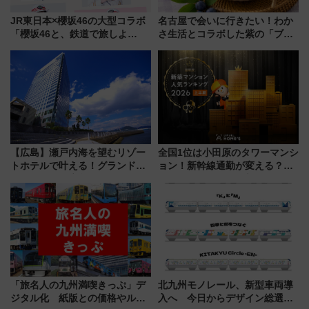
JR東日本×櫻坂46の大型コラボ
名古屋で会いに行きたい！わか
「櫻坂46と、鉄道で旅しよ
さ生活とコラボした紫の「ブル
う。」が7月20日より始動！新
ーベリーぴよりん」期間限定販
潟・長野・庄内へ
売
【広島】瀬戸内海を望むリゾー
全国1位は小田原のタワーマンシ
トホテルで叶える！グランドプ
ョン！新幹線通勤が変える？
リンスホテル広島のフォトウエ
「住みたい街」の最新トレンド
ディング＆カジュアルパーティ
【新築マンション人気ランキン
ープラン
グ】
「旅名人の九州満喫きっぷ」デ
北九州モノレール、新型車両導
ジタル化 紙版との価格やルー
入へ 今日からデザイン総選挙