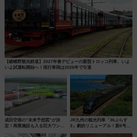
【嵯峨野観光鉄道】2027年春デビューの新型トロッコ列車、いよ
いよ試運転開始へ！現行車両は2026年で引退
成田空港の”未来予想図”が決
JR九州の観光列車「36ぷらす
定！商業施設も入る巨大ワンタ
3」劇的リニューアル！新6号車
ーミナル、京成の高架新駅整備
“1〜2名用グリーン個室”と曜日