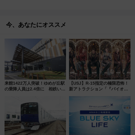
今、あなたにオススメ
来館1422万人突破！ゆめが丘駅
【USJ】R-15指定の極限恐怖！
の乗降人員は2.4倍に 相鉄いず
新アトラクション「『バイオハ
み野線「ゆめが丘ソラトス」2周
ザード レクイエム』 ザ・ダイ
年祭にそうにゃん＆DB.スター
ブ」今秋登場 ―予測不能の恐
マンが登場
怖に泣き叫べ―