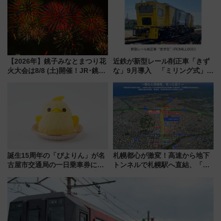
【2026年】銚子みなとまつり花
近鉄が新型レール削正車「きず
火大会は8/8 (土)開催！JR･銚子
な」9月導入 「ミリング式」採
電鉄の臨時列車やアクセス情
用でメンテナンス作業を効率
報、利根川に咲く8,000発の大迫
化！安全性や乗り心地の向上に
力＆屋台を満喫
貢献するだけでなく、全線区で
活躍するための仕組みも
誕生15周年の「ぴよりん」が名
札幌都心が激変！高速から地下
古屋市交通局の一日乗車券に！
トンネルで札幌駅へ直結、「創
東山線では貸切電車も登場【限
成川通都心アクセス道路」が7月
定1万5000枚】
から本格着工、延長4.8km整備
事業の全貌