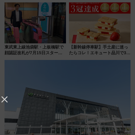
ルの違いを解説
始まる
東武東上線池袋駅・上板橋駅で
【新幹線停車駅】手土産に迷っ
顔認証改札が7月15日スター
たらコレ！エキュート品川で3年
ト、手ぶらで乗車から買い物ま
連続売上1位を獲得した定番手土
でシームレスに
産スイーツとは？