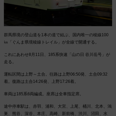
群馬県境の登山道を1本の道で結ぶ、国内唯一の稜線100
㎞「ぐんま県境稜線トレイル」が全線で開通する。
これにあわせ8月11日、185系快速「山の日 谷川岳号」が
走る。
運転区間は上野～土合。往路は上野06:50発、土合09:32
着。復路は土合14:26発、上野17:26着。
車両は185系6両編成。座席は全車指定席。
途中停車駅は、赤羽、浦和、大宮、上尾、桶川、北本、鴻
巣、熊谷、深谷、本庄、高崎、新前橋、渋川、沼田、水