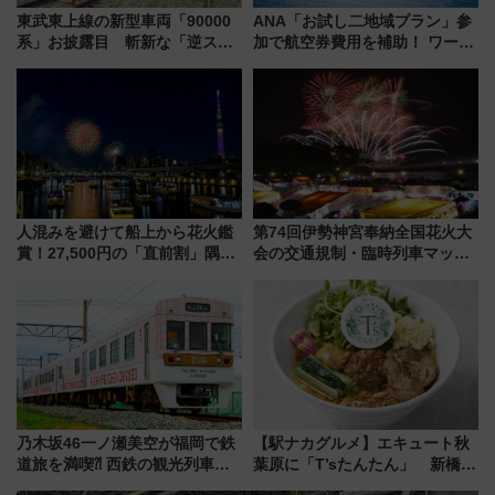
東武東上線の新型車両「90000
ANA「お試し二地域プラン」参
系」お披露目 斬新な「逆スラ
加で航空券費用を補助！ ワーケ
ント式」の先頭形状と明るく開
ーションや週末移住に最適な自
放的な車内空間に注目、デビュ
治体は？ 2026年は対象のエリア
ーは9月
が拡大！
人混みを避けて船上から花火鑑
第74回伊勢神宮奉納全国花火大
賞！27,500円の「直前割」隅田
会の交通規制・臨時列車マッ
川花火クルーズはデパ地下グル
プ！JR東海・近鉄で快適にアク
メも持ち込みOK
セス
乃木坂46一ノ瀬美空が福岡で鉄
【駅ナカグルメ】エキュート秋
道旅を満喫⁈ 西鉄の観光列車
葉原に「T’sたんたん」 新橋に
「THE RAIL KITCHEN
551蓬莱のDNAを継ぐ「東京豚