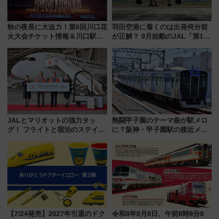
秋の夜長に大迫力！第6回川口花
羽田空港に着くのは出発何分前
火大会チケット情報＆川口駅か
が正解？ 9月始動のJAL「第1タ
らのアクセスガイド
ーミナル北側サテライト」は徒
歩1キロ超え！ 知っておきたい
変更点まとめ
JALとマリオットの強力タッ
熱闘甲子園のテーマ曲が駅メロ
グ！ フライトと宿泊のステイタ
に？阪神・甲子園駅の接近メロ
スマッチでFLY ON ポイントや
ディがVaundy「かげろう」×向
上級会員資格を効率よく獲得す
谷実アレンジの特別仕様へ、8月
る方法を解説
5日始発から
【7/24発売】2027年引退のドク
令和8年8月8日、午前8時8分8