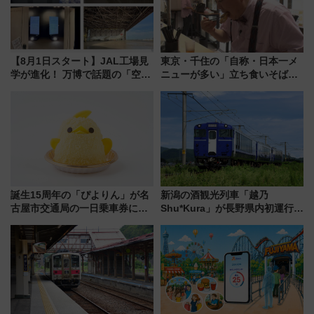
【8月1日スタート】JAL工場見
東京・千住の「自称・日本一メ
学が進化！ 万博で話題の「空飛
ニューが多い」立ち食いそば屋
ぶクルマ」体験が常設化!? 期間
とは？ ＢＳ日テレ『ドランク塚
限定の歴代制服仮想試着体験も
地のふらっと立ち食いそば』
レポート
7/27夜10時～放送
誕生15周年の「ぴよりん」が名
新潟の酒観光列車「越乃
古屋市交通局の一日乗車券に！
Shu*Kura」が長野県内初運行！
東山線では貸切電車も登場【限
地酒と食を味わう信州プレDC特
定1万5000枚】
別企画