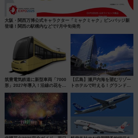
大阪・関西万博公式キャラクター「ミャクミャク」ピンバッジ新
登場！関西の駅構内などで7月中旬発売
筑豊電気鉄道に新型車両「7000
【広島】瀬戸内海を望むリゾー
形」2027年導入！沿線の花をイ
トホテルで叶える！グランドプ
メージしたイエローを採用 車
リンスホテル広島のフォトウエ
内は落ち着いたゆとりある空間
ディング＆カジュアルパーティ
に
ープラン