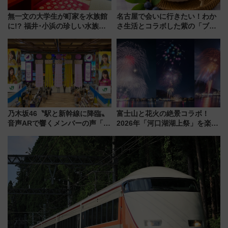
無一文の大学生が町家を水族館
名古屋で会いに行きたい！わか
に!? 福井･小浜の珍しい水族
さ生活とコラボした紫の「ブル
館、世界に一つだけの塗り箸制
ーベリーぴよりん」期間限定販
作体験、鯖街道の御食国など 小
売
浜観光レポ 第2弾
乃木坂46〝駅と新幹線に降臨〟
富士山と花火の絶景コラボ！
音声ARで響くメンバーの声「真
2026年「河口湖湖上祭」を楽し
夏の全国ツアー2026」
む完全ガイド＆鉄道アクセスの
ススメ