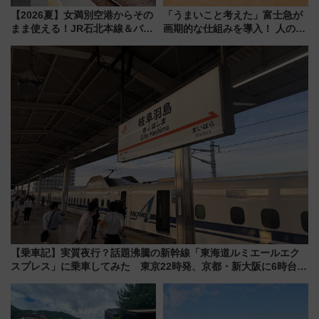
【2026夏】女満別空港からその
「うまいこと考えた」富士急が
まま使える！JR石北本線＆バス
画期的な仕組みを導入！ 人のか
乗り放題「北見・網走周遊フリ
わりにスマホが並ぶ「分身く
ーパス」でおトクに道東観光
ん」始動
（8/3発売）
【乗車記】実質夜行？話題沸騰の新幹線「東海道ルミエールエク
スプレス」に乗車してみた 東京22時発、京都・新大阪に6時台
着 見どころは岐阜羽島の素晴らし過ぎる朝