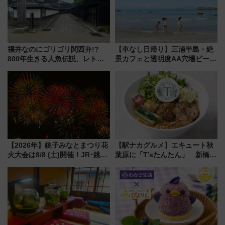
福井なのにゴリゴリ関西弁!?
【車なし日帰り】三浦半島・絶
800年生きる人魚伝説、レトロ
景カフェと透明度AA穴場ビーチ
建築の町並み「小浜西組」、町
を巡る！ おトクな電車きっぷ活
屋カフェで非日常を！週末観光
用してストレスフリー旅へ行こ
に最適な小浜の歩き方
う！
【2026年】銚子みなとまつり花
【駅ナカグルメ】エキュート秋
火大会は8/8 (土)開催！JR･銚子
葉原に「T’sたんたん」 新橋に
電鉄の臨時列車やアクセス情
551蓬莱のDNAを継ぐ「東京豚
報、利根川に咲く8,000発の大迫
饅」、オムライス専門店「肉と
力＆屋台を満喫
たまご」新グルメ続々登場！
【2026年8月】