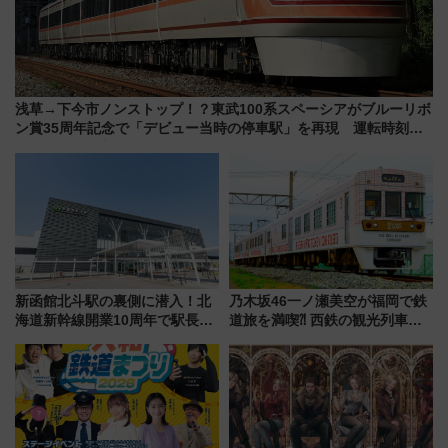
浅草→下今市ノンストップ！？東武100系スペーシアがブルーリボ
ン賞35周年記念で「デビュー当時の停車駅」を再現 運転時刻や
特急券の買い方を紹介
新函館北斗駅の裏側に潜入！北
乃木坂46一ノ瀬美空が福岡で鉄
海道新幹線開業10周年で駅長
道旅を満喫⁈ 西鉄の観光列車
室・地下通路など公開イベン
「THE RAIL KITCHEN
ト 参加方法や体験内容を紹介
CHIKUGO」で巡る福岡･太宰
府･柳川の旅！YouTubeが公開
に