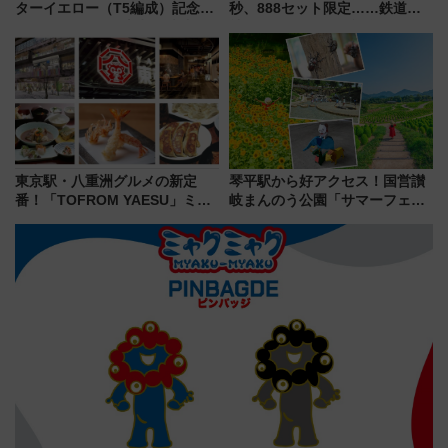
ターイエロー（T5編成）記念グ
秒、888セット限定……鉄道各
ッズ7種が登場！ 新幹線車内放
社の「8・8・8」な記念きっぷ
送の目覚まし時計など通販・販
たち
売店舗まとめ
東京駅・八重洲グルメの新定
琴平駅から好アクセス！国営讃
番！「TOFROM YAESU」ミシ
岐まんのう公園「サマーフェス
ュラン店から大衆酒場まで68店
タ」コキアに、ひまわりに、カ
舗が集結した食の空間を徹底解
ブトムシに楽しいがいっぱい
剖！（9/10開業）