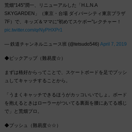
荒畑“145”潤一、リニューアルした「H.L.N.A
SKYGARDEN」（東京・台場 ダイバーシティ東京プラザ
7F）で、キッズ＆ママに“初めてスケボー”レクチャー！
pic.twitter.com/qrNyPHXPr1
— 鉄道チャンネルニュース班 (@tetsudo546)
April 7, 2019
◆ピックアップ（難易度☆）
まずは格好からってことで、スケートボードを足でプッシ
ュしてキャッチすることから。
「うまくキャッチできるほうがカッコいいでしょ。ボード
を抱えるときはローラーがついてる裏面を腰にあてる感じ
で」と荒畑プロ。
◆プッシュ（難易度☆☆）