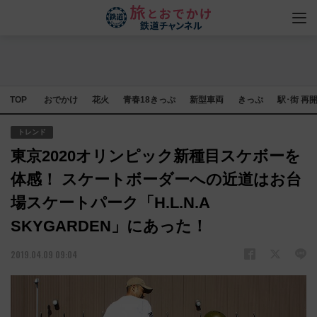
TOP
おでかけ
花火
青春18きっぷ
新型車両
きっぷ
駅･街 再
トレンド
東京2020オリンピック新種目スケボーを
体感！ スケートボーダーへの近道はお台
場スケートパーク「H.L.N.A
SKYGARDEN」にあった！
2019.04.09 09:04