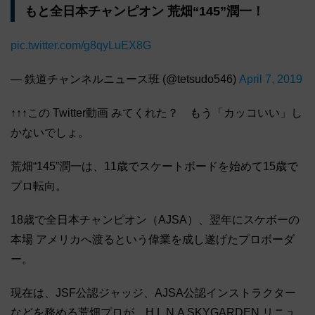
もと全日本チャンピオン 荒畑“145”潤一！
pic.twitter.com/g8qyLuEX8G
— 鉄道チャンネルニュース班 (@tetsudo546)
April 7, 2019
↑↑↑この Twitter動画 みてくれた？ もう「カッコいい」し
かないでしょ。
荒畑“145”潤一は、11歳でスケートボードを始めて15歳で
プロ転向。
18歳で全日本チャンピオン（AJSA）、翌年にスケボーの
本場 アメリカへ渡るという偉業を成し遂げたプロボーダ
ー。
現在は、JSF公認ジャッジ、AJSA公認インストラクター
などを務める荒畑プロが、H.L.N.A SKYGARDEN リニュ