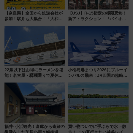
【奈良県】全国から鉄道会社が
【USJ】R-15指定の極限恐怖！
参加！駅弁も大集合！「大和鉄
新アトラクション「『バイオハ
道まつり2026」が8月8日・9日
ザード レクイエム』 ザ・ダイ
に開催決定
ブ」今秋登場 ―予測不能の恐
怖に泣き叫べ―
22歳以下はお得にラーメンを堪
小松島港まつり2026にブルーイ
能！名古屋・驛麺通りで夏休み
ンパルス飛来！JR四国の臨時ダ
限定「U22応援割り」が7月21日
イヤや駐車場予約を徹底解説
よりスタート
福井･小浜観光！倉庫から奇跡の
買い物ついでに手ぶらで水上散
復活をした芝居小屋＆鯖街道の
歩！ この夏行きたい越谷レイク