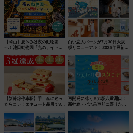
【岡山】夏休みは夜の動物園
白い恋人パークが7月30日大規
へ！池田動物園「光のナイトズ
模リニューアル！ 2026年最新の
ー2026」で光と動物が彩る特別
新エリア・工場見学の見どころ
な夜
と料金・アクセスを徹底解説
（札幌市）
【新幹線停車駅】手土産に迷っ
再開発に沸く東京駅八重洲口！
たらコレ！エキュート品川で3年
新幹線・バス乗車前に寄りたい
連続売上1位を獲得した定番手土
「ヤエチカ」2026年夏の「ひん
産スイーツとは？
やり＆スタミナグルメ」6選【新
店舗も！】