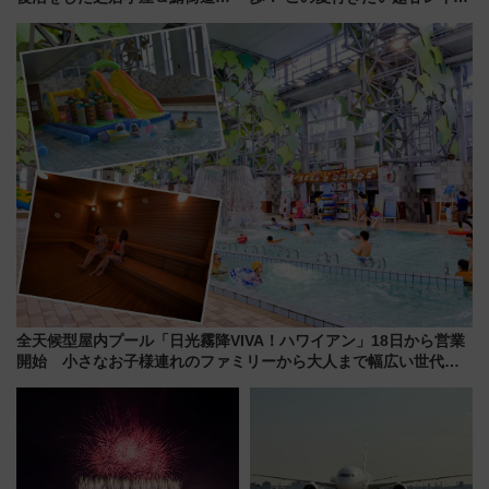
起点へ！若狭小浜お魚センター
タウンの新たな水辺の憩いエリ
でBBQ、老舗お酢店ソフトなど
ア「LAKESIDE PARK」（埼玉
歴史＆グルメ散歩
県越谷市）
全天候型屋内プール「日光霧降VIVA！ハワイアン」18日から営業
開始 小さなお子様連れのファミリーから大人まで幅広い世代が
一日中楽しる夏のリゾートを楽しんで