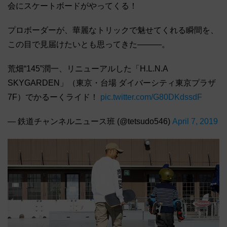
会にスケートボードがやってくる！
プロボーダーが、華麗なトリックで魅せてくれる瞬間を、
この目で見届けたいとも思ってきた―――。
荒畑“145”潤一、リニューアルした「H.L.N.A
SKYGARDEN」（東京・台場 ダイバーシティ東京プラザ
7F）でかるーくライド！
pic.twitter.com/G80DKdssdF
— 鉄道チャンネルニュース班 (@tetsudo546)
April 7, 2019