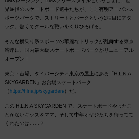
BMXレーシング、BMXフリースタイルといっしょに、世
界屈指のスケートボード選手たちが、ここ有明アーバンス
ポーツパークで、ストリートとパークという2種目にアタ
ック。熱くてクールな戦いをくりひろげる。
そんな横乗り系スポーツの華麗なトリックが乱舞する東京
湾岸に、国内最大級スケートボードパークがリニューアル
オープン！
東京・台場、ダイバーシティ東京の屋上にある「H.L.N.A
SKYGARDEN」お台場スケートパーク
（
https://hlna.jp/skygarden/
）だ。
この H.L.N.A SKYGARDEN で、スケートボードやったこ
とがないキッズ＆ママ、そして中年オヤジたちを待ってて
くれたのは……？