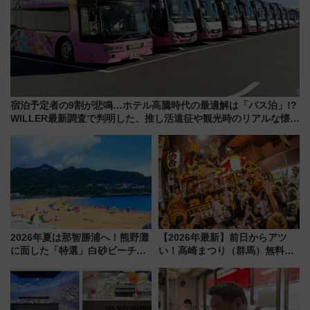
宿泊予定者の9割が悲鳴…ホテル高騰時代の最適解は「バス泊」!?
WILLER最新調査で判明した、推し活遠征や観光時のリアルな懐事
情
2026年夏は那智勝浦へ！熊野灘
【2026年最新】前日からアツ
に面した「特選」白砂ビーチは
い！高崎まつり（群馬）無料観
必見 「第17回那智勝浦町花火大
覧エリアから初開催100人みこ
会」は8月11日開催！
しまで