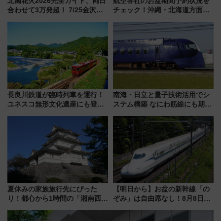
北國花火2026完全ガイド、両日
航空各社のお盆期間予約状況を
合わせて3万発超！ 7/25金沢大
チェック！沖縄・北海道方面は
会・8/1川北大会の2つの花火大
予約急増中、いまから狙うべき
会の日程・アクセス・観覧席ま
日は？
とめ（石川県）
長良川鉄道が臨時列車を運行！
南海・日立と量子技術活用でシ
ユネスコ無形文化遺産にも登録
ステム構築 なにわ筋線にも期待
された「郡上おどり」楽しむ人
乗務員・車両計画作業を短縮へ
に 乗車には予約が必要
夏休みの家族旅行先にぴった
【明日から】お盆の新幹線「の
り！都心から1時間の「湘南西エ
ぞみ」は自由席なし！8月8日午
リア」満喫ガイド 鎌倉・江の
前はほぼ満席…でも数時間ズラ
島とは異なる魅力を持つ今夏の
せば空きが見つかることも 混