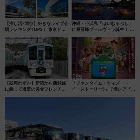
【推し活×遠征】好きなライブ会
沖縄・小浜島「はいむるぶし」
場ランキングTOP3！ 東京ドー
に最高峰プールヴィラ誕生！ 石
ムや大阪城ホールが選ばれる理
垣島から船で向かう究極のご褒
由と交通アクセス術、ライブ会
美旅「何もしない贅沢」を体験
場に何を求める？
してみない？
【残席わずか】新宿から西武線
「ファンタイム・ウィズ・ト
に乗って滋賀の美食フレンチを
イ・ストーリー5」で激レア『ロ
堪能？ 大人気レストラン列車
ルカナ』カードをゲット！最新
「52席の至福」で味わう近江牛
デコレーションも徹底解説
や伝統文化の特別コラボ