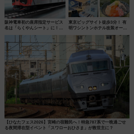
阪神電車初の座席指定サービス
東京ビッグサイト徒歩3分！ 有
名は「らくやんシート」に！新
明ワシントンホテル改装オープ
型3000系で大阪梅田～山陽姫路
ン直前「ゆりかもめ運転台付き
を快適移動
客室」や海鮮丼が人気の朝食ビ
ュッフェを現地レポ
【ひなたフェス2026】宮崎の宿難民へ！特急787系で一晩過ごせ
る夜間滞在型イベント「スワローおひさま」が救世主に？