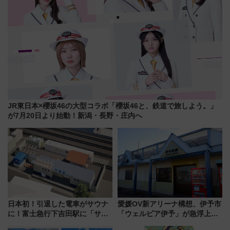
JR東日本×櫻坂46の大型コラボ「櫻坂46と、鉄道で旅しよう。」
が7月20日より始動！新潟・長野・庄内へ
日本初！引退した電車がサウナ
愛媛OV新アリーナ構想、伊予市
に！富士急行下吉田駅に「サ電
「ウェルピア伊予」が急浮上！
（SADEN）」2026年12月開
サイボウズ青野社長の参加表明