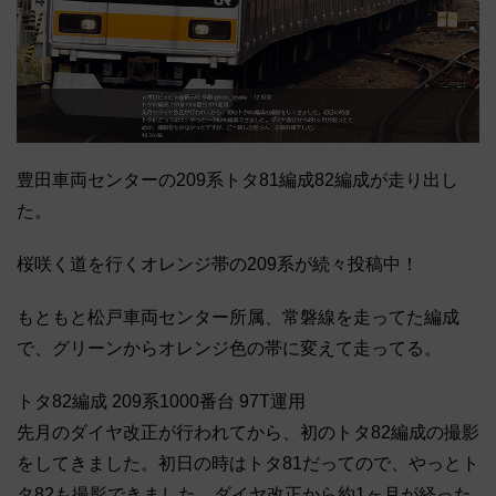
豊田車両センターの209系トタ81編成82編成が走り出し
た。
桜咲く道を行くオレンジ帯の209系が続々投稿中！
もともと松戸車両センター所属、常磐線を走ってた編成
で、グリーンからオレンジ色の帯に変えて走ってる。
トタ82編成 209系1000番台 97T運用
先月のダイヤ改正が行われてから、初のトタ82編成の撮影
をしてきました。初日の時はトタ81だってので、やっとト
タ82も撮影できました。ダイヤ改正から約1ヶ月が経った