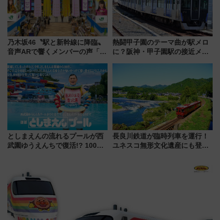
乃木坂46〝駅と新幹線に降臨〟
熱闘甲子園のテーマ曲が駅メロ
音声ARで響くメンバーの声「真
に？阪神・甲子園駅の接近メロ
夏の全国ツアー2026」
ディがVaundy「かげろう」×向
谷実アレンジの特別仕様へ、8月
5日始発から
としまえんの流れるプールが西
長良川鉄道が臨時列車を運行！
武園ゆうえんちで復活!? 100周
ユネスコ無形文化遺産にも登録
年記念企画＆「春日のうん○スラ
された「郡上おどり」楽しむ人
イダー」に注目 2026年夏は所
に 乗車には予約が必要
沢へ遊びに行こう