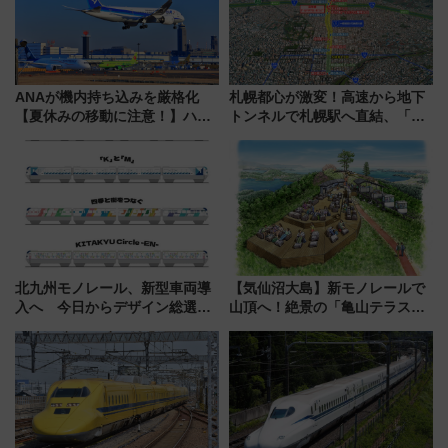
を楽しんで
ANAが機内持ち込みを厳格化
札幌都心が激変！高速から地下
【夏休みの移動に注意！】ハン
トンネルで札幌駅へ直結、「創
ドバッグやPCケースも対象の
成川通都心アクセス道路」が7月
「身の回り品」新サイズ制限
から本格着工、延長4.8km整備
(40×30×20cm)おさらい
事業の全貌
北九州モノレール、新型車両導
【気仙沼大島】新モノレールで
入へ 今日からデザイン総選挙
山頂へ！絶景の「亀山テラス
始まる
360°」が7月19日オープン、休
暇村のお得な日帰りプランも登
場