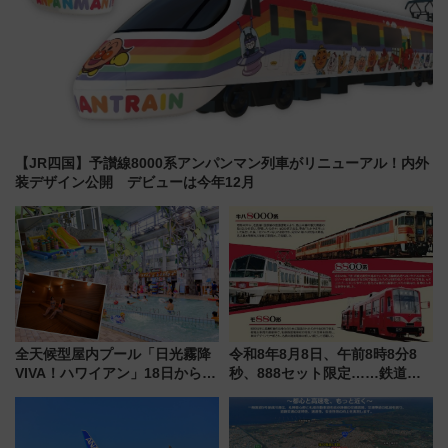
【JR四国】予讃線8000系アンパンマン列車がリニューアル！内外
装デザイン公開 デビューは今年12月
全天候型屋内プール「日光霧降
令和8年8月8日、午前8時8分8
VIVA！ハワイアン」18日から営
秒、888セット限定……鉄道各
業開始 小さなお子様連れのフ
社の「8・8・8」な記念きっぷ
ァミリーから大人まで幅広い世
たち
代が一日中楽しる夏のリゾート