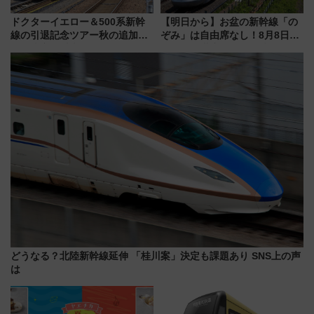
ドクターイエロー＆500系新幹
【明日から】お盆の新幹線「の
線の引退記念ツアー秋の追加企
ぞみ」は自由席なし！8月8日午
画が決定！乗車体験やグッズ・
前はほぼ満席…でも数時間ズラ
ホテル情報まとめ
せば空きが見つかることも 混
雑避ける「空席」探しのコツ
どうなる？北陸新幹線延伸 「桂川案」決定も課題あり SNS上の声
は