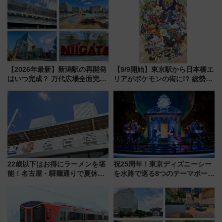
業 行き交う電車の音や振動を
で探る鉄道アクセスの未来
感じながら「ととのう」新感覚
【2026年最新】新潟駅の再開発
【9/9開始】東京駅から日本橋エ
はいつ完成？ 万代広場全面完成
リアがポケモンの街に!? 総勢
から「にいがた2キロ」・古町再
100匹以上が出現「レジェンド
開発、バスタ新潟構想まで徹底
リサーチ」本格謎解き・グッズ
解説！
情報まとめ
22歳以下はお得にラーメンを堪
祝25周年！東京ディズニーシー
能！名古屋・驛麺通りで夏休み
を水路で巡る8つのテーマポート
限定「U22応援割り」が7月21日
と限定デコレーションを解説
よりスタート