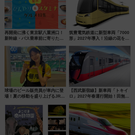
再開発に沸く東京駅八重洲口！
筑豊電気鉄道に新型車両「7000
新幹線・バス乗車前に寄りたい
形」2027年導入！沿線の花をイ
「ヤエチカ」2026年夏の「ひん
メージしたイエローを採用 車
やり＆スタミナグルメ」6選【新
内は落ち着いたゆとりある空間
店舗も！】
に
球場のビール販売員が車内に登
【西武新宿線】新車両「トキイ
場！夏の移動を盛り上げるJR九
ロ」2027年春運行開始！田無・
州「ビール新幹線」7月31日・8
新所沢にも停車 2028年春には
月7日限定 ソフトバンクホーク
「第2弾」も
スとコラボ