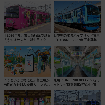
【2026年夏】富士急行線で巡る
日本初の水素ハイブリッド電車
「うちはサスケ」誕生日スタン
「HYBARI」2027年度末営業運
プラリー！富士急ハイランド限
転へ 鉄道・発電・まちづくり
定グルメ＆グッズ徹底ガイド
で水素利活用が加速
「うまいこと考えた」富士急が
東急「GREEN×EXPO 2027」ラ
画期的な仕組みを導入！ 人のか
ッピング特別列車が7/14～東
わりにスマホが並ぶ「分身く
横・田園都市・目黒線でデビュ
ん」始動
ー！ 注目の編成やデザインまと
め