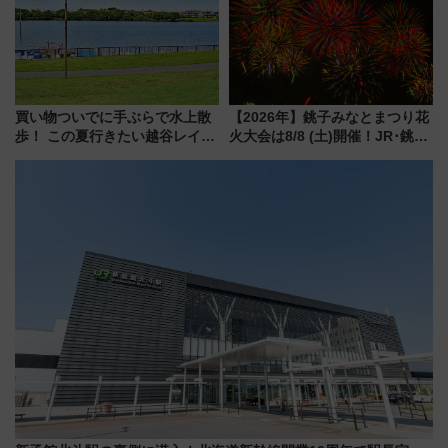
ープラン
買い物ついでに手ぶらで水上散
【2026年】銚子みなとまつり花
歩！ この夏行きたい越谷レイク
火大会は8/8 (土)開催！JR･銚子
タウンの新たな水辺の憩いエリ
電鉄の臨時列車やアクセス情
ア「LAKESIDE PARK」（埼玉
報、利根川に咲く8,000発の大迫
県越谷市）
力＆屋台を満喫