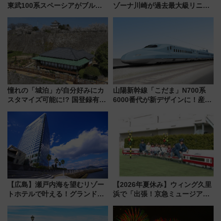
東武100系スペーシアがブルー
ゾーナ川崎が過去最大級リニュ
リボン賞35周年記念で「デビュ
ーアル！ フードコート拡大など
ー当時の停車駅」を再現 運転
「いつから何が変わるか」徹底
時刻や特急券の買い方を紹介
解説！
憧れの「城泊」が自分好みにカ
山陽新幹線「こだま」N700系
スタマイズ可能に!? 国登録有形
6000番代が新デザインに！産学
文化財・丸亀城「延寿閣別館」
連携で描く瀬戸内の波模様 運
にオーダーメイド型の宿泊プラ
用は今冬から
ンが誕生！
【広島】瀬戸内海を望むリゾー
【2026年夏休み】ウィング久里
トホテルで叶える！グランドプ
浜で「出張！京急ミュージア
リンスホテル広島のフォトウエ
ム」開催！入場無料でスタンプ
ディング＆カジュアルパーティ
ラリーや子ども制服撮影も