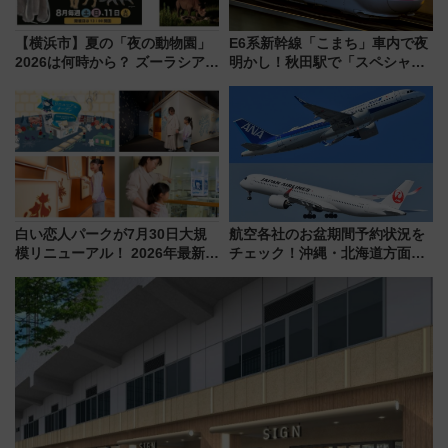
【横浜市】夏の「夜の動物園」
E6系新幹線「こまち」車内で夜
2026は何時から？ ズーラシア・
明かし！秋田駅で「スペシャル
野毛山・金沢の電車アクセスや
ナイト」8月開催、料金や予約方
見どころ、限定イベントを徹底
法は？
解説！
白い恋人パークが7月30日大規
航空各社のお盆期間予約状況を
模リニューアル！ 2026年最新の
チェック！沖縄・北海道方面は
新エリア・工場見学の見どころ
予約急増中、いまから狙うべき
と料金・アクセスを徹底解説
日は？
（札幌市）