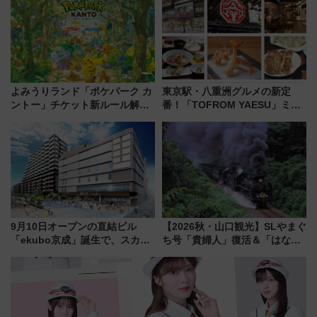
ぶ！ JR空港駅は2面3線化！
よみうりランド「ポケパーク カ
東京駅・八重洲グルメの新定
ントー」チケット新ルール解
番！「TOFROM YAESU」ミシ
説！購入制限の緩和と入場時の
ュラン店から大衆酒場まで68店
本人確認が11月スタート
舗が集結した食の空間を徹底解
剖！（9/10開業）
9月10日オープンの直結ビル
【2026秋・山口観光】SLやまぐ
「ekubo京成」誕生で、スカイ
ち号「貴婦人」復活＆「はなあ
ライナーも停まる巨大ハブ駅・
かり」初走行区間も！山口DCの
新鎌ヶ谷はどう変わる？ 全テナ
注目観光列車まとめ きっぷの取
ント情報も公開！
り方は？