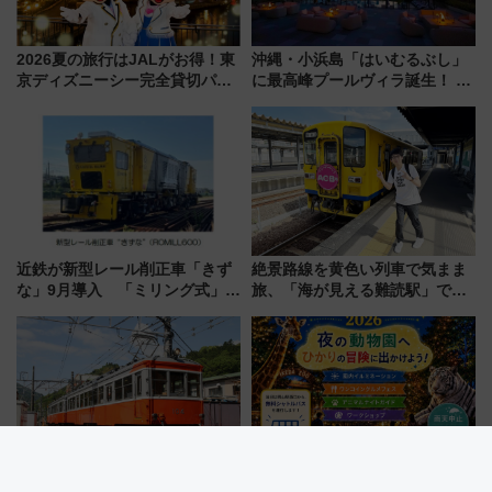
2026夏の旅行はJALがお得！東
沖縄・小浜島「はいむるぶし」
京ディズニーシー完全貸切パー
に最高峰プールヴィラ誕生！ 石
ティー招待券が当たるキャンペ
垣島から船で向かう究極のご褒
ーン始まる 条件は「夏の国内
美旅「何もしない贅沢」を体験
線に2回搭乗」
してみない？
近鉄が新型レール削正車「きず
絶景路線を黄色い列車で気まま
な」9月導入 「ミリング式」採
旅、「海が見える難読駅」で幸
用でメンテナンス作業を効率
せの黄色いハンカチに願いを
化！安全性や乗り心地の向上に
「新・鉄道ひとり旅」279回目
貢献するだけでなく、全線区で
の舞台は「島原鉄道」
活躍するための仕組みも
箱根登山電車100形引退記念企
【岡山】夏休みは夜の動物園