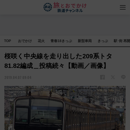
TOP
おでかけ
花火
青春18きっぷ
新型車両
きっぷ
駅･街 再
桜咲く中央線を走り出した209系トタ
81.82編成＿投稿続々【動画／画像】
2019.04.07 09:04