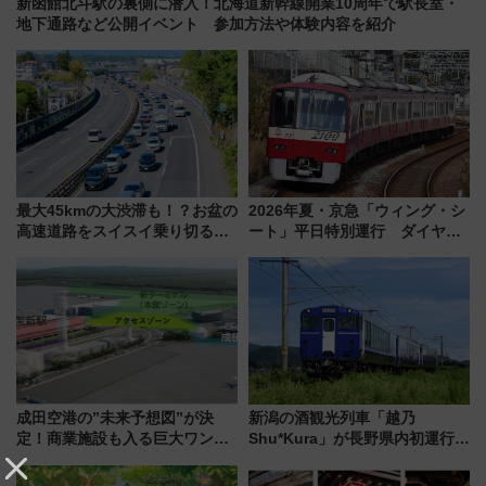
新函館北斗駅の裏側に潜入！北海道新幹線開業10周年で駅長室・
地下通路など公開イベント 参加方法や体験内容を紹介
最大45kmの大渋滞も！？お盆の
2026年夏・京急「ウィング・シ
高速道路をスイスイ乗り切る快
ート」平日特別運行 ダイヤ・
適ドライブ術
乗車方法を解説！2階建てバスや
三浦海岸を堪能できるお出かけ
プランもご紹介
成田空港の”未来予想図”が決
新潟の酒観光列車「越乃
定！商業施設も入る巨大ワンタ
Shu*Kura」が長野県内初運行！
ーミナル、京成の高架新駅整備
地酒と食を味わう信州プレDC特
で新型特急が品川･羽田とを結
別企画