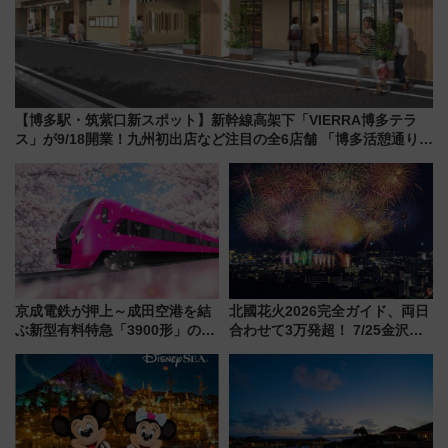
【博多駅・筑紫口新スポット】新幹線高架下「VIERRA博多テラ
ス」が9/18開業！九州初出店など注目の全6店舗 「博多活憩通り」
も一新
京成電鉄が押上～成田空港を結
北國花火2026完全ガイド、両日
ぶ新型有料特急「3900形」のコ
合わせて3万発超！ 7/25金沢大
ンセプト・デザイン公開 愛称
会・8/1川北大会の2つの花火大
募集も実施
会の日程・アクセス・観覧席ま
とめ（石川県）