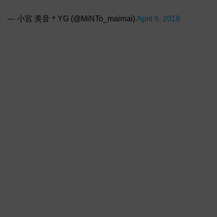
— 小宮 美音＊YG (@MiNTo_maimai)
April 6, 2019