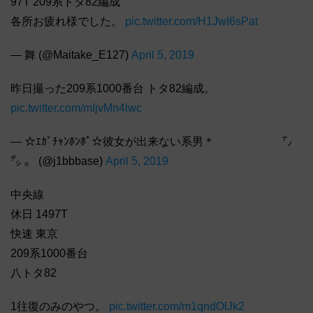
97T 209系トタ82編成
各所お疲れ様でした。
pic.twitter.com/H1JwI6sPat
— 舞 (@Maitake_E127)
April 5, 2019
昨日撮った209系1000番台 トタ82編成。
pic.twitter.com/mIjvMn4lwc
— ☆ｴｶﾞﾁｬﾝﾎﾝﾎﾟ☆彼女が出来ない系男＊ ㌨
㌥ 。 (@j1bbbase)
April 5, 2019
中央線
休日 1497T
快速 東京
209系1000番台
八トタ82
1往復のみのやつ。
pic.twitter.com/m1qndOlJk2