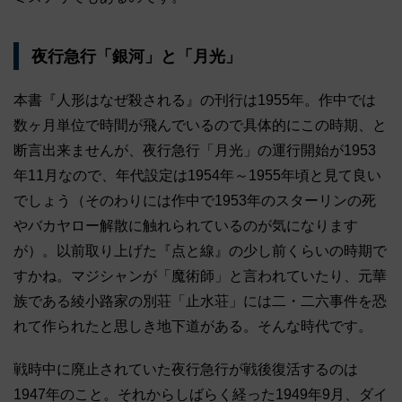
夜行急行「銀河」と「月光」
本書『人形はなぜ殺される』の刊行は1955年。作中では
数ヶ月単位で時間が飛んでいるので具体的にこの時期、と
断言出来ませんが、夜行急行「月光」の運行開始が1953
年11月なので、年代設定は1954年～1955年頃と見て良い
でしょう（そのわりには作中で1953年のスターリンの死
やバカヤロー解散に触れられているのが気になります
が）。以前取り上げた『点と線』の少し前くらいの時期で
すかね。マジシャンが「魔術師」と言われていたり、元華
族である綾小路家の別荘「止水荘」には二・二六事件を恐
れて作られたと思しき地下道がある。そんな時代です。
戦時中に廃止されていた夜行急行が戦後復活するのは
1947年のこと。それからしばらく経った1949年9月、ダイ