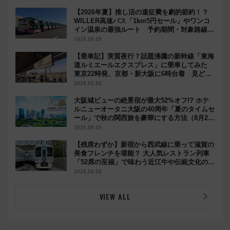
【2026年夏】推し活の遠征費を劇的節約！？
WILLER高速バス「1km5円セール」やワンコ
イン温泉の最強ルート 予約期間・対象路線ま
とめ
2026.08.09
【乗車記】実質夜行？話題沸騰の新幹線「東海
道ルミエールエクスプレス」に乗車してみた
東京22時発、京都・新大阪に6時台着 見どこ
ろは岐阜羽島の素晴らし過ぎる朝
2026.08.09
大阪城ビューの絶景宿が最大52%オフ!? ホテ
ルニューオータニ大阪の40周年「夏のタイムセ
ール」で秋の関西旅を豪華にする方法（8月20
日まで！）
2026.08.09
【残席わずか】新宿から西武線に乗って滋賀の
美食フレンチを堪能？ 大人気レストラン列車
「52席の至福」で味わう近江牛や伝統文化の特
別コラボ
2026.08.08
VIEW ALL