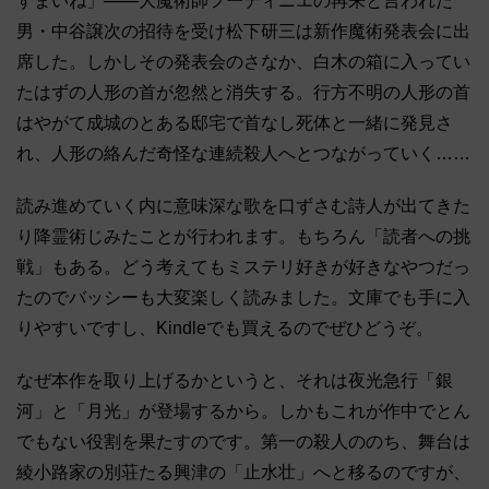
すまいね」――大魔術師フーディニエの再来と言われた
男・中谷譲次の招待を受け松下研三は新作魔術発表会に出
席した。しかしその発表会のさなか、白木の箱に入ってい
たはずの人形の首が忽然と消失する。行方不明の人形の首
はやがて成城のとある邸宅で首なし死体と一緒に発見さ
れ、人形の絡んだ奇怪な連続殺人へとつながっていく……
読み進めていく内に意味深な歌を口ずさむ詩人が出てきた
り降霊術じみたことが行われます。もちろん「読者への挑
戦」もある。どう考えてもミステリ好きが好きなやつだっ
たのでバッシーも大変楽しく読みました。文庫でも手に入
りやすいですし、Kindleでも買えるのでぜひどうぞ。
なぜ本作を取り上げるかというと、それは夜光急行「銀
河」と「月光」が登場するから。しかもこれが作中でとん
でもない役割を果たすのです。第一の殺人ののち、舞台は
綾小路家の別荘たる興津の「止水壮」へと移るのですが、