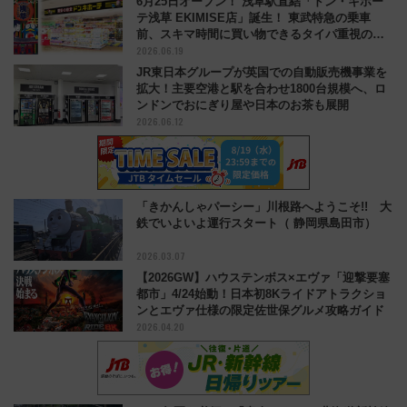
6月25日オープン！ 浅草駅直結「ドン・キホー
テ浅草 EKIMISE店」誕生！ 東武特急の乗車
前、スキマ時間に買い物できるタイパ重視の新
2026.06.19
拠点
JR東日本グループが英国での自動販売機事業を
拡大！主要空港と駅を合わせ1800台規模へ、ロ
ンドンでおにぎり屋や日本のお茶も展開
2026.06.12
「きかんしゃパーシー」川根路へようこそ!! 大
鉄でいよいよ運行スタート（ 静岡県島田市）
2026.03.07
【2026GW】ハウステンボス×エヴァ「迎撃要塞
都市」4/24始動！日本初8Kライドアトラクショ
ンとエヴァ仕様の限定佐世保グルメ攻略ガイド
2026.04.20