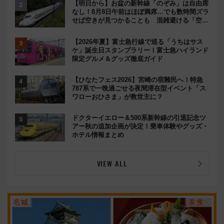
【明日から】お盆の新幹線「のぞみ」は自由席
なし！8月8日午前はほぼ満席…でも数時間ズラ
せば空きが見つかることも 混雑避ける「空
席」探しのコツ
【2026年夏】富士急行線で巡る「うちはサス
ケ」誕生日スタンプラリー！富士急ハイランド
限定グルメ＆グッズ徹底ガイド
【ひなたフェス2026】宮崎の宿難民へ！特急
787系で一晩過ごせる夜間滞在型イベント「ス
ワローおひさま」が救世主に？
ドクターイエロー＆500系新幹線の引退記念ツ
アー秋の追加企画が決定！乗車体験やグッズ・
ホテル情報まとめ
VIEW ALL