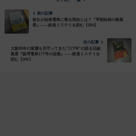
前の記事
彼女が始発電車に乗る理由とは？『早朝始発の殺風
景』――鉄道ミステリを読む【004】
次の記事
大阪85年の変遷を見守ってきた”177号”の語る沿線
風景『阪堺電車177号の追憶』――鉄道ミステリを
読む【006】