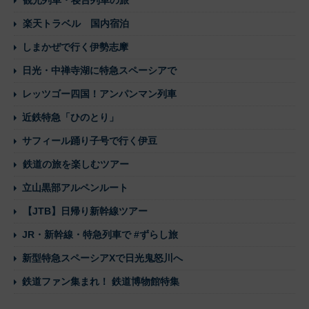
観光列車・寝台列車の旅
楽天トラベル 国内宿泊
しまかぜで行く伊勢志摩
日光・中禅寺湖に特急スペーシアで
レッツゴー四国！アンパンマン列車
近鉄特急「ひのとり」
サフィール踊り子号で行く伊豆
鉄道の旅を楽しむツアー
立山黒部アルペンルート
【JTB】日帰り新幹線ツアー
JR・新幹線・特急列車で #ずらし旅
新型特急スペーシアXで日光鬼怒川へ
鉄道ファン集まれ！ 鉄道博物館特集