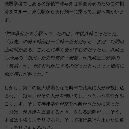
法医学者でもある名探偵神津恭介は学会発表のためこの招
待をスルー。東京駅から夜行列車に乗って京都へ向かいま
す。
“神津恭介が東京駅へついたのは、午後八時ごろだった。
「月光」の発車時刻は一〇時一五分だから、まだ二時間以
上時間がある。こんなに早く会がすむのだったら、八時三
〇分発の「銀河」か九時発の「安芸」か九時三〇分発の
「筑紫」か、そのどれかにするのだったとちょっと後悔に
似た感じが起った。”
しかし、第二の殺人現場となる興津で路線に人形が投げ込
まれ、「銀河」がその人形を轢いてしまうという事件が起
こります。そして神津恭介が京都へ向かうために乘った
「月光」が興津を通過するとき、次なる悲劇が……そう、
本書は本格ミステリであり、そして夜行急行を用いた鉄道
ミステリでもあるのです。