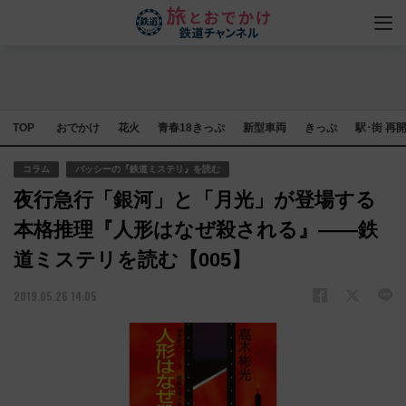
TOP
おでかけ
花火
青春18きっぷ
新型車両
きっぷ
駅･街 再
コラム
バッシーの『鉄道ミステリ』を読む
夜行急行「銀河」と「月光」が登場する
本格推理『人形はなぜ殺される』――鉄
道ミステリを読む【005】
2019.05.26 14:05