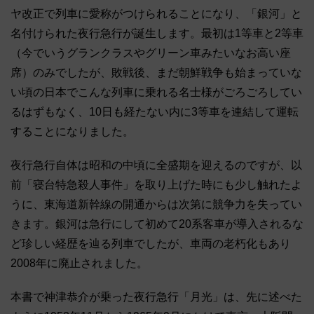
ヤ改正で列車に愛称がつけられることになり、「銀河」と
名付けられた夜行急行が誕生します。最初は1等車と2等車
（今でいうグランクラスやグリーン車みたいなお高い座
席）のみでしたが、敗戦後、まだ朝鮮戦争も始まっていな
い頃の日本でこんな列車に乗れる名士様がごろごろしてい
るはずもなく、10日も経たない内に3等車を連結して運転
することになりました。
夜行急行自体は昭和の中頃に全盛期を迎えるのですが、以
前「寝台特急殺人事件」を取り上げた時にも少し触れたよ
うに、東海道新幹線の開通からは次第に競争力を失ってい
きます。銀河は急行にして初めて20系客車が導入されるな
ど珍しい経歴を辿る列車でしたが、車両の老朽化もあり
2008年に廃止されました。
本書で神津恭介が乗った夜行急行「月光」は、先に述べた