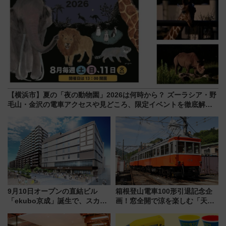
【横浜市】夏の「夜の動物園」2026は何時から？ ズーラシア・野
毛山・金沢の電車アクセスや見どころ、限定イベントを徹底解
説！
9月10日オープンの直結ビル
箱根登山電車100形引退記念企
「ekubo京成」誕生で、スカイ
画！窓全開で涼を楽しむ「天然
ライナーも停まる巨大ハブ駅・
クーラー体験号」と限定鉄コレ
新鎌ヶ谷はどう変わる？ 全テナ
発売