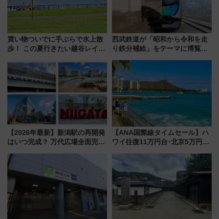
買い物ついでに手ぶらで水上散
西武鉄道が「昭和から令和を走
歩！ この夏行きたい越谷レイク
り鉄分補給」をテーマに博覧会
タウンの新たな水辺の憩いエリ
を実施！くすのきホールで8月
ア「LAKESIDE PARK」（埼玉
14日から 新車両「トキイロ」体
県越谷市）
験ブースも アクセスや申込方法
を解説
【2026年最新】新潟駅の再開発
【ANA国際線タイムセール】ハ
はいつ完成？ 万代広場全面完成
ワイ往復11万円台･北京5万円台
から「にいがた2キロ」・古町再
～、憧れのビジネスクラスも！
開発、バスタ新潟構想まで徹底
来春のGW旅行まで狙える激ア
解説！
ツ路線まとめ（8/10まで）