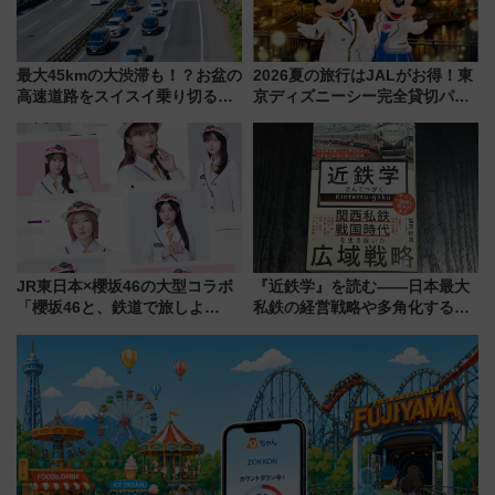
最大45kmの大渋滞も！？お盆の
2026夏の旅行はJALがお得！東
高速道路をスイスイ乗り切る快
京ディズニーシー完全貸切パー
適ドライブ術
ティー招待券が当たるキャンペ
ーン始まる 条件は「夏の国内
線に2回搭乗」
JR東日本×櫻坂46の大型コラボ
『近鉄学』を読む――日本最大
「櫻坂46と、鉄道で旅しよ
私鉄の経営戦略や多角化する事
う。」が7月20日より始動！新
業の根底にある考えを浮き彫り
潟・長野・庄内へ
にする一冊