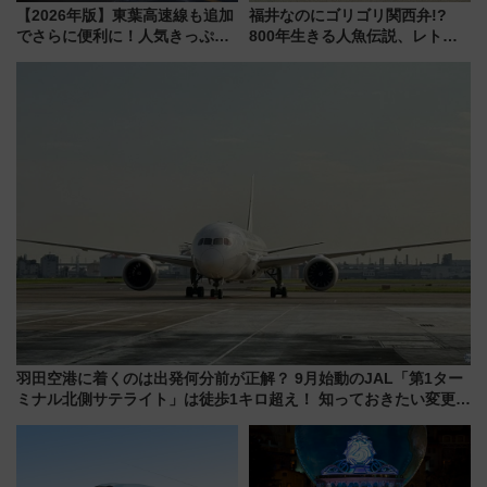
【2026年版】東葉高速線も追加
福井なのにゴリゴリ関西弁!?
でさらに便利に！人気きっぷ
800年生きる人魚伝説、レトロ
「サンキューちばフリーパス」
建築の町並み「小浜西組」、町
今年も発売 秋・早春に千葉県を
屋カフェで非日常を！週末観光
巡るなら使い勝手・コスパ抜群
に最適な小浜の歩き方
羽田空港に着くのは出発何分前が正解？ 9月始動のJAL「第1ター
ミナル北側サテライト」は徒歩1キロ超え！ 知っておきたい変更点
まとめ