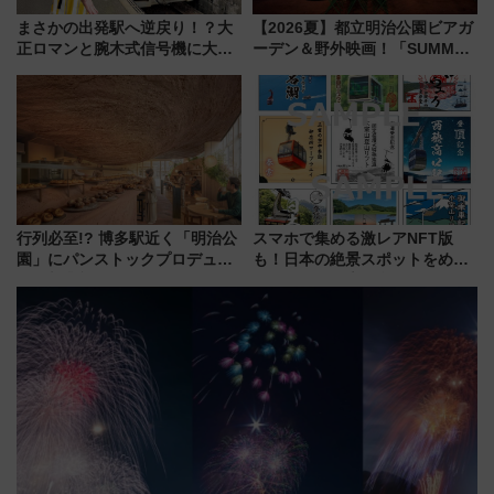
まさかの出発駅へ逆戻り！？大
【2026夏】都立明治公園ビアガ
正ロマンと腕木式信号機に大興
ーデン＆野外映画！「SUMMER
奮「新・鉄道ひとり旅」277回
LOUNGE」のアクセスと上映ス
目の舞台は岐阜県の「明知鉄
ケジュール 夜風とビール、映画
道」
を満喫！
行列必至!? 博多駅近く「明治公
スマホで集める激レアNFT版
園」にパンストックプロデュー
も！日本の絶景スポットをめぐ
スの新業態『Land Bageri』8/7
って集める「索道印(さくどうい
オープン 秋からはビストロ営業
ん)」企画がスタート
も！