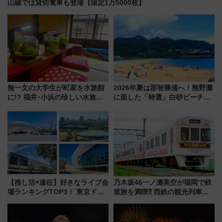
山線では貸切電車も登場【限定1万5000枚】
無一文の大学生が町家を水族館
2026年夏は那智勝浦へ！熊野灘
に!? 福井･小浜の珍しい水族
に面した「特選」白砂ビーチは
館、世界に一つだけの塗り箸制
必見 「第17回那智勝浦町花火大
作体験、鯖街道の御食国など 小
会」は8月11日開催！
浜観光レポ 第2弾
【推し活×遠征】好きなライブ会
乃木坂46一ノ瀬美空が福岡で鉄
場ランキングTOP3！ 東京ドー
道旅を満喫⁈ 西鉄の観光列車
ムや大阪城ホールが選ばれる理
「THE RAIL KITCHEN
由と交通アクセス術、ライブ会
CHIKUGO」で巡る福岡･太宰
場に何を求める？
府･柳川の旅！YouTubeが公開