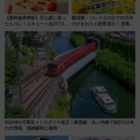
【新幹線停車駅】手土産に迷っ
横須賀・ソレイユの丘で10万本
たらコレ！エキュート品川で3年
のひまわりと絶景花火！ 恐竜や
連続売上1位を獲得した定番手土
ドッグプールなど三浦半島の日
産スイーツとは？
帰りお出かけ最新情報（2026年
7月17日～開催）
2026年9月東京メトロダイヤ改正！銀座線・丸ノ内線で合計212本
の大増発、混雑緩和に期待