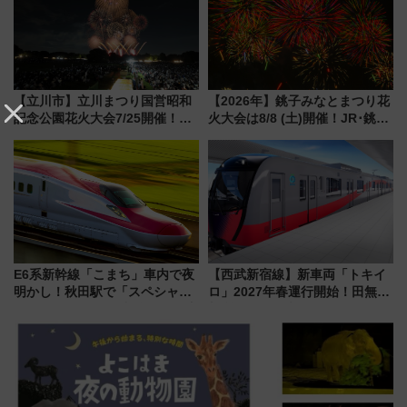
に
【立川市】立川まつり国営昭和
【2026年】銚子みなとまつり花
記念公園花火大会7/25開催！
火大会は8/8 (土)開催！JR･銚子
5000発の花火が夜を彩る 今年は
電鉄の臨時列車やアクセス情
混雑に要注意、その理由は
報、利根川に咲く8,000発の大迫
力＆屋台を満喫
E6系新幹線「こまち」車内で夜
【西武新宿線】新車両「トキイ
明かし！秋田駅で「スペシャル
ロ」2027年春運行開始！田無・
ナイト」8月開催、料金や予約方
新所沢にも停車 2028年春には
法は？
「第2弾」も