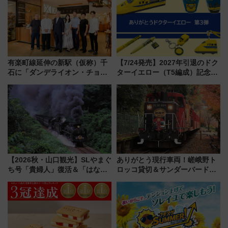
ント情報も公開！
有楽町線延伸の新駅（仮称）千
【7/24発売】2027年引退のドク
石に「ダンデライオン・チョコ
ターイエロー（T5編成）記念グ
レート」が出店！ 東京メトロが
ッズ7種が登場！ 新幹線車内放
1億円出資で挑む新時代のまちづ
送の目覚まし時計など通販・販
くりとは？
売店舗まとめ
【2026秋・山口観光】SLやまぐ
ありがとう現行車両！嵯峨野ト
ち号「貴婦人」復活＆「はなあ
ロッコ貸切＆サンダーバードレ
かり」初走行区間も！山口DCの
ストランで語り合う秋の京都
注目観光列車まとめ きっぷの取
斉藤雪乃＆福原トシヒロと行
り方は？
く！9月13日「京都の鉄道満喫
ツアー」開催