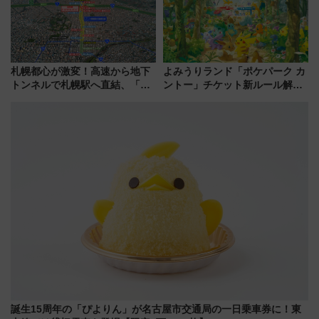
札幌都心が激変！高速から地下
よみうりランド「ポケパーク カ
トンネルで札幌駅へ直結、「創
ントー」チケット新ルール解
成川通都心アクセス道路」が7月
説！購入制限の緩和と入場時の
から本格着工、延長4.8km整備
本人確認が11月スタート
事業の全貌
誕生15周年の「ぴよりん」が名古屋市交通局の一日乗車券に！東