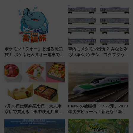
乗り放題「北見・網走周遊フリ
ン直前「ゆりかもめ運転台付き
ーパス」でおトクに道東観光
客室」や海鮮丼が人気の朝食ビ
（8/3発売）
ュッフェを現地レポ
ポケモン「ヌオー」と巡る高知
車内にメタモン出現？ みなとみ
旅！ ポケふた＆ヌオー電車で楽
らい線×ポケモン「ブクブクうみ
しむ鉄道スタンプラリーで土佐
ぞこの街」ラッピング電車が運
路の絶景と絶品グルメを満喫！
行開始に！ この夏は直通列車で
（7月18日スタート）
横浜へ！
7月16日は駅弁記念日！大丸東
East-iの後継機「E927形」2029
京店で買える「車中映え弁当」
年度デビューへ！新たな「新幹
フェア【2026年夏】
線専用検測車」の性能を徹底解
説【JR東日本】