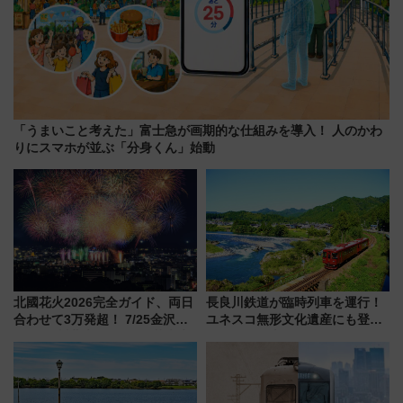
「うまいこと考えた」富士急が画期的な仕組みを導入！ 人のかわ
りにスマホが並ぶ「分身くん」始動
北國花火2026完全ガイド、両日
長良川鉄道が臨時列車を運行！
合わせて3万発超！ 7/25金沢大
ユネスコ無形文化遺産にも登録
会・8/1川北大会の2つの花火大
された「郡上おどり」楽しむ人
会の日程・アクセス・観覧席ま
に 乗車には予約が必要
とめ（石川県）