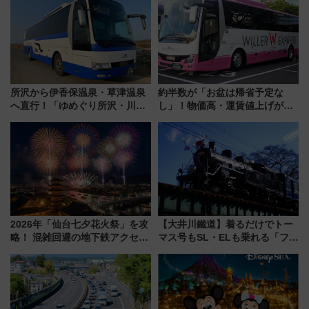
所沢から伊香保温泉・草津温泉
約半数が「お盆は帰省予定な
へ直行！「ゆめぐり所沢・川越
し」！物価高・運賃値上げが財
号」で群馬の温泉旅をもっと気
布を直撃、往復1万円以内なら帰
軽に 運行ダイヤ・運賃を解説
りたいけど……【WILLER お盆
帰省動向調査】
2026年「仙台七夕花火祭」を攻
【大井川鐵道】着るだけでトー
略！ 混雑回避の地下鉄アクセス
マス号もSL・ELも乗れる「フリ
からまだ買える有料席情報、花
ーきっぷTシャツ」8月6日より
火前に楽しむ仙台観光ルートま
受注販売
で解説！