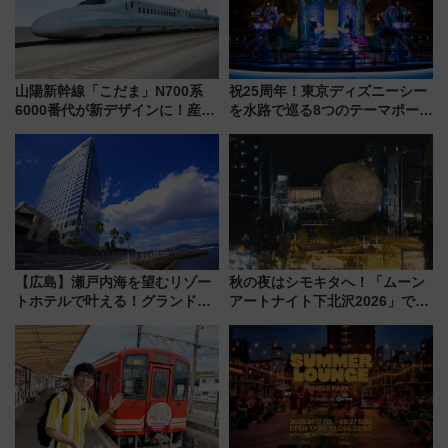
山陽新幹線「こだま」N700系
祝25周年！東京ディズニーシー
6000番代が新デザインに！産学
を水路で巡る8つのテーマポート
連携で描く瀬戸内の波模様 運
と限定デコレーションを解説
用は今冬から
【広島】瀬戸内海を望むリゾー
秋の夜はシモキタへ！「ムーン
トホテルで叶える！グランドプ
アートナイト下北沢2026」でイ
リンスホテル広島のフォトウエ
マーシブシアターやアート巡り
ディング＆カジュアルパーティ
を満喫しよう
ープラン