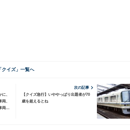
「クイズ」一覧へ
次の記事
かに、
【クイズ急行】いややっぱり出題者が70
車両、
歳を超えるとね
車両、
車両