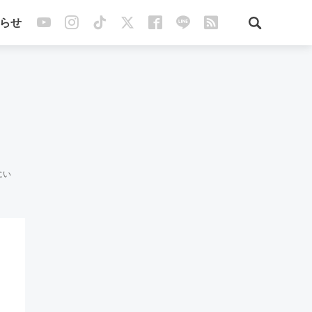
らせ
にい