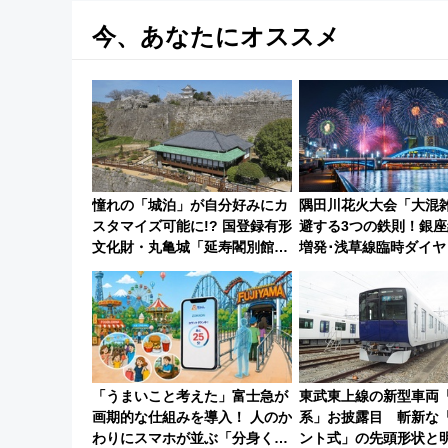
今、あなたにオススメ
憧れの「城泊」が自分好みにカ
隅田川花火大会「大混
スタマイズ可能に!? 国登録有形
避する3つの鉄則！銀座
文化財・丸亀城「延寿閣別館」
増発･浅草線臨時ダイヤ
にオーダーメイド型の宿泊プラ
ツリー駅の規制まとめ 7/25開催
ンが誕生！
（2026年）
「うまいこと考えた」富士急が
東武東上線の新型車両「9
画期的な仕組みを導入！ 人のか
系」お披露目 斬新な
わりにスマホが並ぶ「分身く
ント式」の先頭形状と