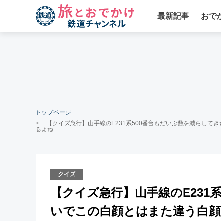
最新記事
おで
トップページ
【クイズ急行】山手線のE231系500番台もだいぶ数を減らし
るよね
クイズ
【クイズ急行】山手線のE231
いでこの白顔とはまた違う白