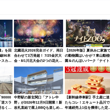
雑」を回
北國花火2026完全ガイド、両日
【2026年版】夏休みに家族
線96本
合わせて3万発超！ 7/25金沢大
の動物園はいかが？東山動植
･スカイ
会・8/1川北大会の2つの花火大
園＆のんほいパーク「ナイト
会の日程・アクセス・観覧席ま
ZOO」開催情報
とめ（石川県）
0000
中野駅の新玄関口「アトレ中
【新幹線停車駅】手土産に迷
「逆スラ
野」が2026年12月9日開業！新
たらコレ！エキュート品川で
明るく開
改札直結で屋上BBQも楽しめる
年連続売上1位を獲得した定