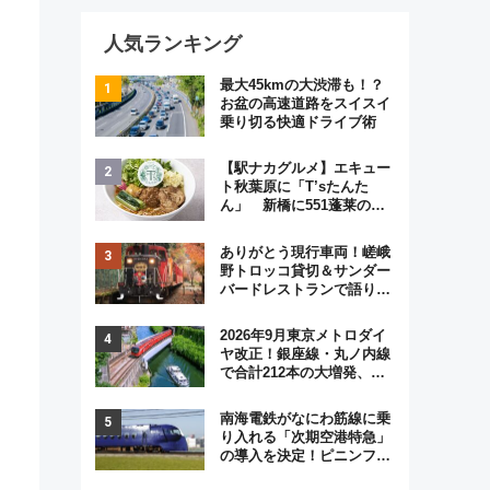
人気ランキング
最大45kmの大渋滞も！？
お盆の高速道路をスイスイ
乗り切る快適ドライブ術
【駅ナカグルメ】エキュー
ト秋葉原に「T’sたんた
ん」 新橋に551蓬莱の
DNAを継ぐ「東京豚饅」、
オムライス専門店「肉とた
ありがとう現行車両！嵯峨
まご」新グルメ続々登場！
野トロッコ貸切＆サンダー
【2026年8月】
バードレストランで語り合
う秋の京都 斉藤雪乃＆福
原トシヒロと行く！9月13
2026年9月東京メトロダイ
日「京都の鉄道満喫ツア
ヤ改正！銀座線・丸ノ内線
ー」開催
で合計212本の大増発、混
雑緩和に期待
南海電鉄がなにわ筋線に乗
り入れる「次期空港特急」
の導入を決定！ピニンファ
リーナによる日本初の鉄道