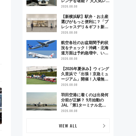
レンチを堪能？ 大人気レス
トラン列車「52席の至福」
2026.08.08
で味わう近江牛や伝統文化
の特別コラボ
【新横浜駅】駅弁・お土産
選びがもっと便利に？「プ
レシャスデリ＆ギフト新横
浜」がオープン 場所や営
2026.08.08
業時間・限定弁当を紹介
航空各社のお盆期間予約状
況をチェック！沖縄・北海
道方面は予約急増中、いま
から狙うべき日は？
2026.08.08
【2026年夏休み】ウィング
久里浜で「出張！京急ミュ
ージアム」開催！入場無料
でスタンプラリーや子ども
2026.08.08
制服撮影も
羽田空港に着くのは出発何
分前が正解？ 9月始動の
JAL「第1ターミナル北側
サテライト」は徒歩1キロ
2026.08.08
超え！ 知っておきたい変更
点まとめ
VIEW ALL