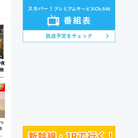
で夜
物
っ
3
番