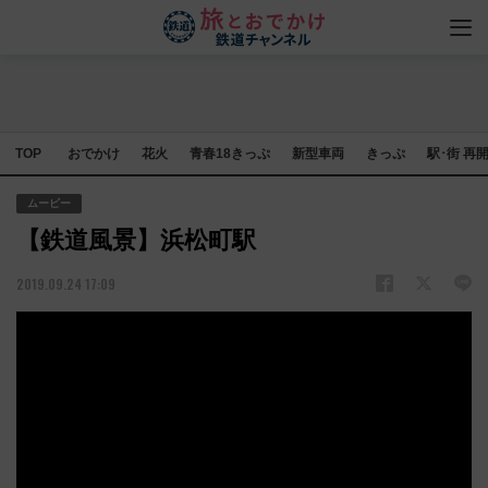
TOP
おでかけ
花火
青春18きっぷ
新型車両
きっぷ
駅･街 再
ムービー
【鉄道風景】浜松町駅
2019.09.24 17:09