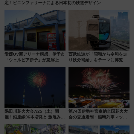
定！ピニンファリーナによる日本初の鉄道デザイン
愛媛OV新アリーナ構想、伊予市
西武鉄道が「昭和から令和を走
「ウェルピア伊予」が急浮上！
り鉄分補給」をテーマに博覧会
サイボウズ青野社長の参加表明
を実施！くすのきホールで8月
で探る鉄道アクセスの未来
14日から 新車両「トキイロ」体
験ブースも アクセスや申込方法
を解説
隅田川花火大会7/25（土）開
第74回伊勢神宮奉納全国花火大
催！銀座線96本増発と 激混みの
会の交通規制・臨時列車マッ
「浅草駅」を回避する最寄り駅･
プ！JR東海・近鉄で快適にアク
アクセス攻略法、2万発の花火が
セス