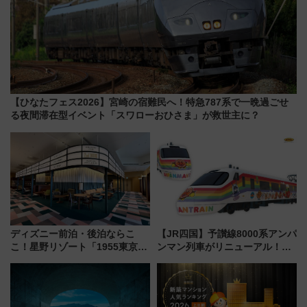
【ひなたフェス2026】宮崎の宿難民へ！特急787系で一晩過ごせ
る夜間滞在型イベント「スワローおひさま」が救世主に？
ディズニー前泊・後泊ならこ
【JR四国】予讃線8000系アンパ
こ！星野リゾート「1955東京ベ
ンマン列車がリニューアル！内
イ」が子連れや夕食難民を救う5
外装デザイン公開 デビューは
つの理由 無料バス＆24時間サー
今年12月
ビスで混雑回避