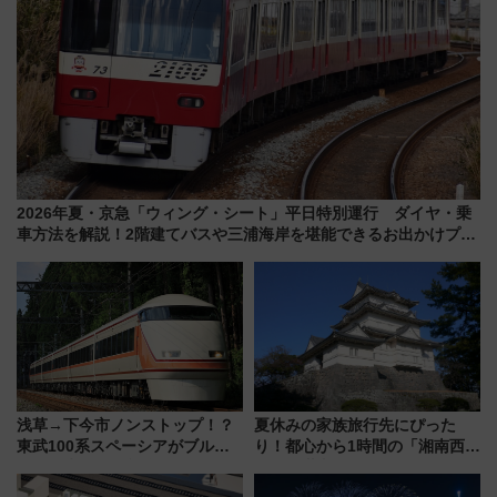
2026年夏・京急「ウィング・シート」平日特別運行 ダイヤ・乗
車方法を解説！2階建てバスや三浦海岸を堪能できるお出かけプラ
ンもご紹介
浅草→下今市ノンストップ！？
夏休みの家族旅行先にぴった
東武100系スペーシアがブルー
り！都心から1時間の「湘南西エ
リボン賞35周年記念で「デビュ
リア」満喫ガイド 鎌倉・江の
ー当時の停車駅」を再現 運転
島とは異なる魅力を持つ今夏の