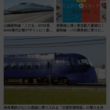
山陽新幹線「こだま」N700系
再開発に沸く東京駅八重洲口！
6000番代が新デザインに！産学
新幹線・バス乗車前に寄りたい
連携で描く瀬戸内の波模様 運
「ヤエチカ」2026年夏の「ひん
用は今冬から
やり＆スタミナグルメ」6選【新
店舗も！】
南海電鉄がなにわ筋線に乗り入れる「次期空港特急」の導入を決