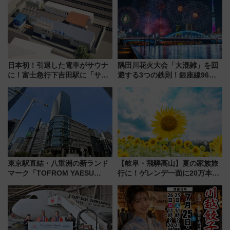
時刻や特急券の買い方を紹介
注目スポット
日本初！引退した電車がサウナ
隅田川花火大会「大混雑」を回
に！富士急行下吉田駅に「サ電
避する3つの鉄則！銀座線96本
（SADEN）」2026年12月開
増発･浅草線臨時ダイヤ･スカイ
業 行き交う電車の音や振動を
ツリー駅の規制まとめ 7/25開催
感じながら「ととのう」新感覚
（2026年）
東京駅直結・八重洲の新ランド
【岐阜・飛騨高山】夏の家族旅
マーク「TOFROM YAESU
行に！ゲレンデ一面に20万本の
TOWER」9/10開業！ 雨に濡れ
ひまわりが咲き誇る「アルコピ
ないバスターミナル直結でスキ
アひまわり園」開園
マ時間が充実