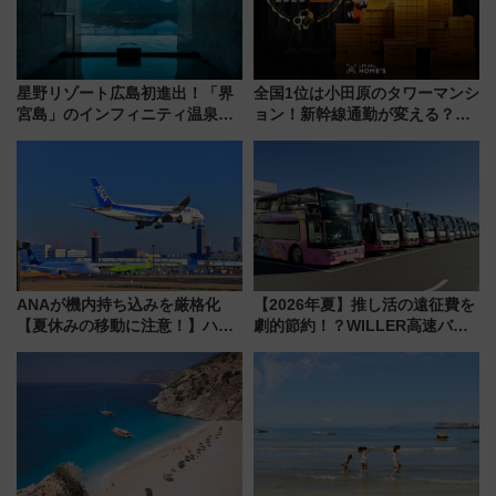
星野リゾート広島初進出！「界
全国1位は小田原のタワーマンシ
宮島」のインフィニティ温泉と
ョン！新幹線通勤が変える？
古式サウナ「石風呂」を大解剖
「住みたい街」の最新トレンド
宿泊料金・アクセスは？（2026
【新築マンション人気ランキン
年7月23日開業）
グ】
ANAが機内持ち込みを厳格化
【2026年夏】推し活の遠征費を
【夏休みの移動に注意！】ハン
劇的節約！？WILLER高速バス
ドバッグやPCケースも対象の
「1km5円セール」やワンコイン
「身の回り品」新サイズ制限
温泉の最強ルート 予約期間・
(40×30×20cm)おさらい
対象路線まとめ