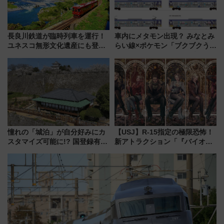
長良川鉄道が臨時列車を運行！
車内にメタモン出現？ みなとみ
ユネスコ無形文化遺産にも登録
らい線×ポケモン「ブクブクうみ
された「郡上おどり」楽しむ人
ぞこの街」ラッピング電車が運
に 乗車には予約が必要
行開始に！ この夏は直通列車で
横浜へ！
憧れの「城泊」が自分好みにカ
【USJ】R-15指定の極限恐怖！
スタマイズ可能に!? 国登録有形
新アトラクション「『バイオハ
文化財・丸亀城「延寿閣別館」
ザード レクイエム』 ザ・ダイ
にオーダーメイド型の宿泊プラ
ブ」今秋登場 ―予測不能の恐
ンが誕生！
怖に泣き叫べ―