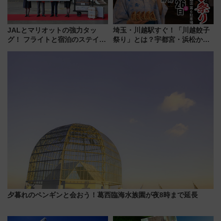
JALとマリオットの強力タッ
埼玉・川越駅すぐ！「川越餃子
グ！ フライトと宿泊のステイタ
祭り」とは？宇都宮・浜松から
スマッチでFLY ON ポイントや
ご当地和牛まで全国の人気餃子
上級会員資格を効率よく獲得す
を食べ比べ【7月25日・26日開
る方法を解説
催】
夕暮れのペンギンと会おう！葛西臨海水族園が夜8時まで延長