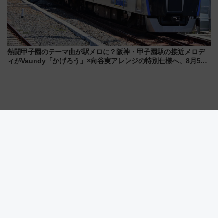
熱闘甲子園のテーマ曲が駅メロに？阪神・甲子園駅の接近メロデ
ィがVaundy「かげろう」×向谷実アレンジの特別仕様へ、8月5日
始発から