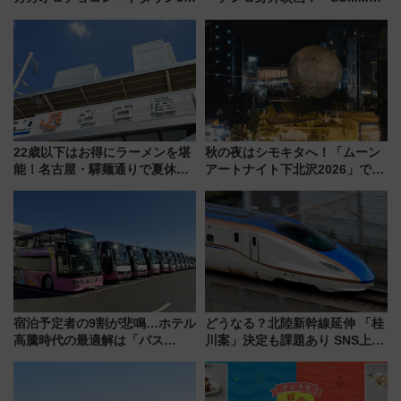
年！ 9月は入場料半額やチョコ
LOUNGE」のアクセスと上映ス
詰め放題を開催、ロイズタウン
ケジュール 夜風とビール、映画
駅からのアクセスも
を満喫！
22歳以下はお得にラーメンを堪
秋の夜はシモキタへ！「ムーン
能！名古屋・驛麺通りで夏休み
アートナイト下北沢2026」でイ
限定「U22応援割り」が7月21日
マーシブシアターやアート巡り
よりスタート
を満喫しよう
宿泊予定者の9割が悲鳴…ホテル
どうなる？北陸新幹線延伸 「桂
高騰時代の最適解は「バス
川案」決定も課題あり SNS上の
泊」!? WILLER最新調査で判明
声は
した、推し活遠征や観光時のリ
アルな懐事情