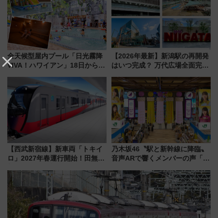
都心の夜に！
全天候型屋内プール「日光霧降
【2026年最新】新潟駅の再開発
VIVA！ハワイアン」18日から営
はいつ完成？ 万代広場全面完成
業開始 小さなお子様連れのフ
から「にいがた2キロ」・古町再
ァミリーから大人まで幅広い世
開発、バスタ新潟構想まで徹底
代が一日中楽しる夏のリゾート
解説！
を楽しんで
【西武新宿線】新車両「トキイ
乃木坂46〝駅と新幹線に降臨〟
ロ」2027年春運行開始！田無・
音声ARで響くメンバーの声「真
新所沢にも停車 2028年春には
夏の全国ツアー2026」
「第2弾」も