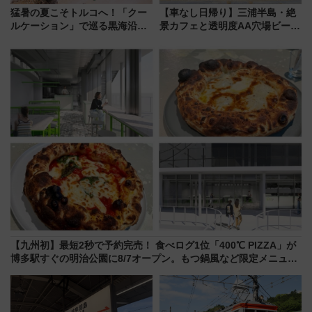
猛暑の夏こそトルコへ！「クー
【車なし日帰り】三浦半島・絶
ルケーション」で巡る黒海沿岸
景カフェと透明度AA穴場ビーチ
やエーゲ海の避暑リゾート 関
を巡る！ おトクな電車きっぷ活
連検索数が前年比237％増、ナ
用してストレスフリー旅へ行こ
ショジオも認める『2026年に訪
う！
れるべき世界の旅先』
【九州初】最短2秒で予約完売！ 食べログ1位「400℃ PIZZA」が
博多駅すぐの明治公園に8/7オープン。もつ鍋風など限定メニュー
も