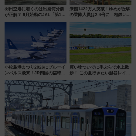
羽田空港に着くのは出発何分前
来館1422万人突破！ゆめが丘駅
が正解？ 9月始動のJAL「第1タ
の乗降人員は2.4倍に 相鉄いず
ーミナル北側サテライト」は徒
み野線「ゆめが丘ソラトス」2周
歩1キロ超え！ 知っておきたい
年祭にそうにゃん＆DB.スター
変更点まとめ
マンが登場
小松島港まつり2026にブルーイ
買い物ついでに手ぶらで水上散
ンパルス飛来！JR四国の臨時ダ
歩！ この夏行きたい越谷レイク
イヤや駐車場予約を徹底解説
タウンの新たな水辺の憩いエリ
ア「LAKESIDE PARK」（埼玉
県越谷市）