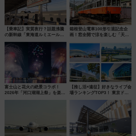
【乗車記】実質夜行？話題沸騰
箱根登山電車100形引退記念企
の新幹線「東海道ルミエールエ
画！窓全開で涼を楽しむ「天然
クスプレス」に乗車してみた
クーラー体験号」と限定鉄コレ
東京22時発、京都・新大阪に6
発売
時台着 見どころは岐阜羽島の
素晴らし過ぎる朝
富士山と花火の絶景コラボ！
【推し活×遠征】好きなライブ会
2026年「河口湖湖上祭」を楽し
場ランキングTOP3！ 東京ドー
む完全ガイド＆鉄道アクセスの
ムや大阪城ホールが選ばれる理
ススメ
由と交通アクセス術、ライブ会
場に何を求める？