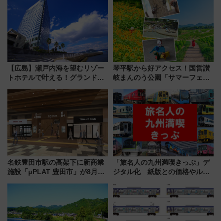
【広島】瀬戸内海を望むリゾー
琴平駅から好アクセス！国営讃
トホテルで叶える！グランドプ
岐まんのう公園「サマーフェス
リンスホテル広島のフォトウエ
タ」コキアに、ひまわりに、カ
ディング＆カジュアルパーティ
ブトムシに楽しいがいっぱい
ープラン
名鉄豊田市駅の高架下に新商業
「旅名人の九州満喫きっぷ」デ
施設「μPLAT 豊田市」が8月26
ジタル化 紙版との価格やルー
日開業！全8店舗が出店し街の新
ルの違いを解説
たな玄関口へ