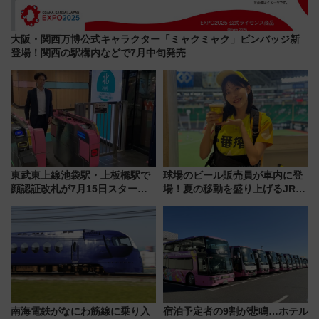
大阪・関西万博公式キャラクター「ミャクミャク」ピンバッジ新
登場！関西の駅構内などで7月中旬発売
東武東上線池袋駅・上板橋駅で
球場のビール販売員が車内に登
顔認証改札が7月15日スター
場！夏の移動を盛り上げるJR九
ト、手ぶらで乗車から買い物ま
州「ビール新幹線」7月31日・8
でシームレスに
月7日限定 ソフトバンクホーク
スとコラボ
南海電鉄がなにわ筋線に乗り入
宿泊予定者の9割が悲鳴…ホテル