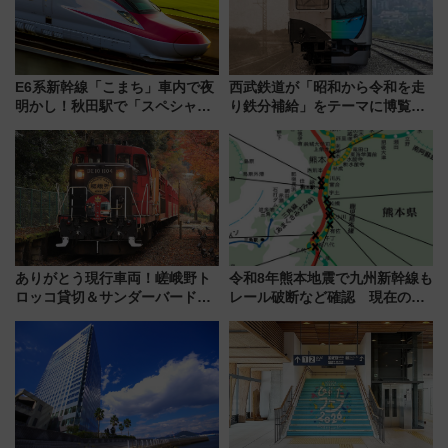
E6系新幹線「こまち」車内で夜
西武鉄道が「昭和から令和を走
明かし！秋田駅で「スペシャル
り鉄分補給」をテーマに博覧会
ナイト」8月開催、料金や予約方
を実施！くすのきホールで8月
法は？
14日から 新車両「トキイロ」体
験ブースも アクセスや申込方法
を解説
ありがとう現行車両！嵯峨野ト
令和8年熊本地震で九州新幹線も
ロッコ貸切＆サンダーバードレ
レール破断など確認 現在の運
ストランで語り合う秋の京都
転見合わせ状況と交通網への影
斉藤雪乃＆福原トシヒロと行
響
く！9月13日「京都の鉄道満喫
ツアー」開催