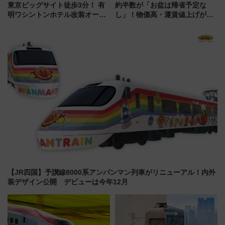
東京ビッグサイト徒歩3分！ 有
約半数が「お盆は帰省予定な
明ワシントンホテル改装オープ
し」！物価高・運賃値上げが財
ン直前「ゆりかもめ運転台付き
布を直撃、往復1万円以内なら帰
客室」や海鮮丼が人気の朝食ビ
りたいけど……【WILLER お盆
ュッフェを現地レポ
帰省動向調査】
【JR四国】予讃線8000系アンパンマン列車がリニューアル！内外
装デザイン公開 デビューは今年12月