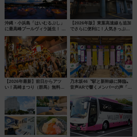
沖縄・小浜島「はいむるぶし」
【2026年版】東葉高速線も追加
に最高峰プールヴィラ誕生！ 石
でさらに便利に！人気きっぷ
垣島から船で向かう究極のご褒
「サンキューちばフリーパス」
美旅「何もしない贅沢」を体験
今年も発売 秋・早春に千葉県を
してみない？
巡るなら使い勝手・コスパ抜群
【2026年最新】前日からアツ
乃木坂46〝駅と新幹線に降臨〟
い！高崎まつり（群馬）無料観
音声ARで響くメンバーの声「真
覧エリアから初開催100人みこ
夏の全国ツアー2026」
しまで