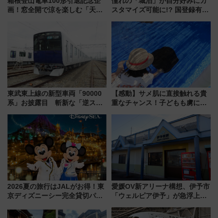
箱根登山電車100形引退記念企
憧れの「城泊」が自分好みにカ
画！窓全開で涼を楽しむ「天然
スタマイズ可能に!? 国登録有形
クーラー体験号」と限定鉄コレ
文化財・丸亀城「延寿閣別館」
発売
にオーダーメイド型の宿泊プラ
ンが誕生！
東武東上線の新型車両「90000
【感動】サメ肌に直接触れる貴
系」お披露目 斬新な「逆スラ
重なチャンス！子どもも虜にな
ント式」の先頭形状と明るく開
る鴨川シーワールド「エイとサ
放的な車内空間に注目、デビュ
メのタッチングプール」【夏休
ーは9月
み限定企画】
2026夏の旅行はJALがお得！東
愛媛OV新アリーナ構想、伊予市
京ディズニーシー完全貸切パー
「ウェルピア伊予」が急浮上！
ティー招待券が当たるキャンペ
サイボウズ青野社長の参加表明
ーン始まる 条件は「夏の国内
で探る鉄道アクセスの未来