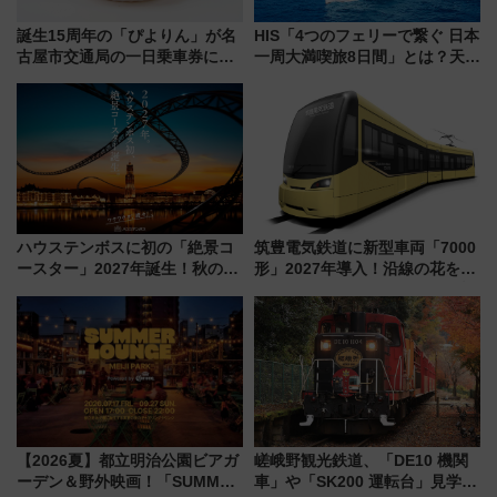
誕生15周年の「ぴよりん」が名
HIS「4つのフェリーで繋ぐ 日本
古屋市交通局の一日乗車券に！
一周大満喫旅8日間」とは？天橋
東山線では貸切電車も登場【限
立・小樽・日光東照宮など全国
定1万5000枚】
の絶景＆限定グルメを網羅！煩
雑な手続きも不要でお手軽に楽
しめるプランが登場
ハウステンボスに初の「絶景コ
筑豊電気鉄道に新型車両「7000
ースター」2027年誕生！秋の
形」2027年導入！沿線の花をイ
「すんごいハロウィン」見どこ
メージしたイエローを採用 車
ろも一挙紹介
内は落ち着いたゆとりある空間
に
【2026夏】都立明治公園ビアガ
嵯峨野観光鉄道、「DE10 機関
ーデン＆野外映画！「SUMMER
車」や「SK200 運転台」見学ツ