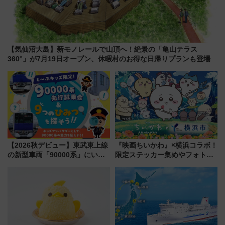
【気仙沼大島】新モノレールで山頂へ！絶景の「亀山テラス
360°」が7月19日オープン、休暇村のお得な日帰りプランも登場
【2026秋デビュー】東武東上線
『映画ちいかわ』×横浜コラボ！
の新型車両「90000系」にいち
限定ステッカー集めやフォトス
早く乗れる！ 8/11開催の小学生
ポット、特別花火でみなとみら
向け先行試乗会でキッズアンバ
いを満喫しよう（花火鑑賞会応
サダーになろう
募は7/12まで！）