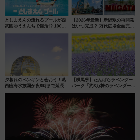
としまえんの流れるプールが西
【2026年最新】新潟駅の再開発
武園ゆうえんちで復活!? 100周
はいつ完成？ 万代広場全面完成
年記念企画＆「春日のうん○スラ
から「にいがた2キロ」・古町再
イダー」に注目 2026年夏は所
開発、バスタ新潟構想まで徹底
沢へ遊びに行こう
解説！
夕暮れのペンギンと会おう！葛
【群馬県】たんばらラベンダー
西臨海水族園が夜8時まで延長
パーク「約3万株のラベンダー」
が見頃！新幹線＆無料送迎バス
で都心から約1時間半で夏の絶景
を！