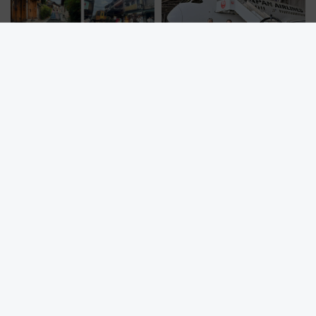
線に2回搭乗」
2026年夏の海外旅行・最新トレ
JALとマリオットの強力タッ
ンドは「安・近・短」！ NEWT
グ！ フライトと宿泊のステイタ
調査から読み解く、最新の人気
スマッチでFLY ON ポイントや
渡航先TOP5とは？ 円安時代の
上級会員資格を効率よく獲得す
旅行術
る方法を解説