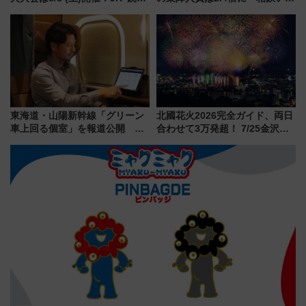
電鉄の臨時列車やアクセス情
み野線「ゆめが丘ソラトス」2周
報、利根川に咲く8,000発の大迫
年祭にそうにゃん＆DB.スター
力＆屋台を満喫
マンが登場
東海道・山陽新幹線「グリーン
北國花火2026完全ガイド、両日
車上回る個室」を報道公開 プ
合わせて3万発超！ 7/25金沢大
ライベート感備えた上質な空間
会・8/1川北大会の2つの花火大
会の日程・アクセス・観覧席ま
とめ（石川県）