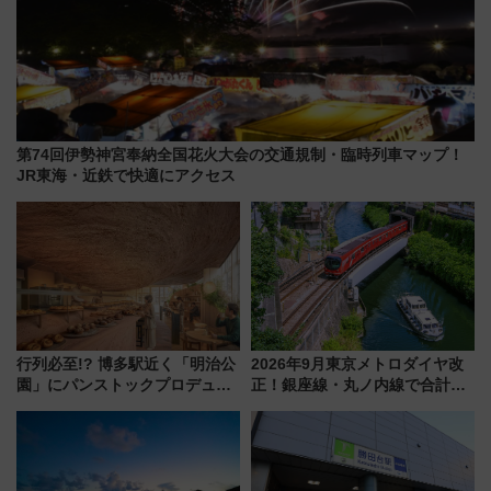
第74回伊勢神宮奉納全国花火大会の交通規制・臨時列車マップ！
JR東海・近鉄で快適にアクセス
行列必至!? 博多駅近く「明治公
2026年9月東京メトロダイヤ改
園」にパンストックプロデュー
正！銀座線・丸ノ内線で合計
スの新業態『Land Bageri』8/7
212本の大増発、混雑緩和に期
オープン 秋からはビストロ営業
待
も！