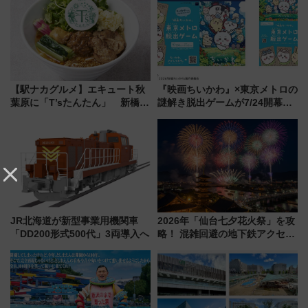
【駅ナカグルメ】エキュート秋
『映画ちいかわ』×東京メトロの
葉原に「T’sたんたん」 新橋に
謎解き脱出ゲームが7/24開幕！
551蓬莱のDNAを継ぐ「東京豚
オリジナル24時間券の買い方と
饅」、オムライス専門店「肉と
遊び方を解説！（7/10発売開
たまご」新グルメ続々登場！
始）
【2026年8月】
JR北海道が新型事業用機関車
2026年「仙台七夕花火祭」を攻
「DD200形式500代」3両導入へ
略！ 混雑回避の地下鉄アクセス
からまだ買える有料席情報、花
火前に楽しむ仙台観光ルートま
で解説！