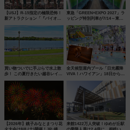
【USJ】R-15指定の極限恐怖！
東急「GREEN×EXPO 2027」ラ
新アトラクション「『バイオハ
ッピング特別列車が7/14～東
ザード レクイエム』 ザ・ダイ
横・田園都市・目黒線でデビュ
ブ」今秋登場 ―予測不能の恐
ー！ 注目の編成やデザインまと
怖に泣き叫べ―
め
買い物ついでに手ぶらで水上散
全天候型屋内プール「日光霧降
歩！ この夏行きたい越谷レイク
VIVA！ハワイアン」18日から営
タウンの新たな水辺の憩いエリ
業開始 小さなお子様連れのフ
ア「LAKESIDE PARK」（埼玉
ァミリーから大人まで幅広い世
県越谷市）
代が一日中楽しる夏のリゾート
を楽しんで
【2026年】銚子みなとまつり花
来館1422万人突破！ゆめが丘駅
火大会は8/8 (土)開催！JR･銚子
の乗降人員は2.4倍に 相鉄いず