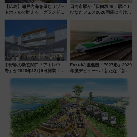
【広島】瀬戸内海を望むリゾー
日向市駅が「日向坂46」駅に！
トホテルで叶える！グランドプ
ひなたフェス2026開催に向けJR
リンスホテル広島のフォトウエ
九州が記念きっぷや臨時列車で
ディング＆カジュアルパーティ
全力応援 夜行列車「ドリーム
ープラン
おひさま号」も走る
中野駅の新玄関口「アトレ中
East-iの後継機「E927形」2029
野」が2026年12月9日開業！新
年度デビューへ！新たな「新幹
改札直結で屋上BBQも楽しめる
線専用検測車」の性能を徹底解
注目スポット
説【JR東日本】