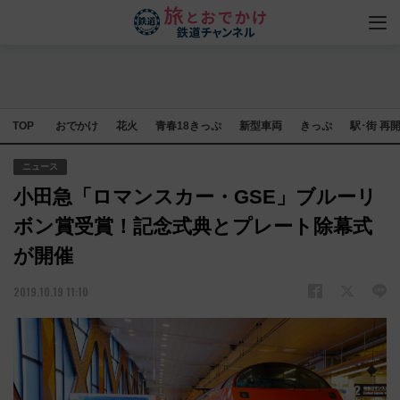
TOP
おでかけ
花火
青春18きっぷ
新型車両
きっぷ
駅･街 再
ニュース
小田急「ロマンスカー・GSE」ブルーリ
ボン賞受賞！記念式典とプレート除幕式
が開催
2019.10.19 11:10