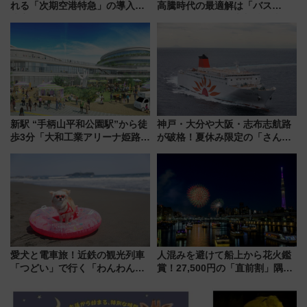
れる「次期空港特急」の導入を
高騰時代の最適解は「バス
決定！ピニンファリーナによる
泊」!? WILLER最新調査で判明
日本初の鉄道デザイン
した、推し活遠征や観光時のリ
アルな懐事情
新駅 “手柄山平和公園駅”から徒
神戸・大分や大阪・志布志航路
歩3分「大和工業アリーナ姫路」
が破格！夏休み限定の「さんふ
10月開業！Novelbright公演 や
らわあスペシャルセール」スタ
大相撲巡業など 豪華イベントと
ート 夕朝食ビュッフェ付きで
アクセス
快適な船旅はいかが？
愛犬と電車旅！近鉄の観光列車
人混みを避けて船上から花火鑑
「つどい」で行く「わんわん列
賞！27,500円の「直前割」隅田
車」第5弾！海辺のBBQも楽し
川花火クルーズはデパ地下グル
める日帰りツアー
メも持ち込みOK