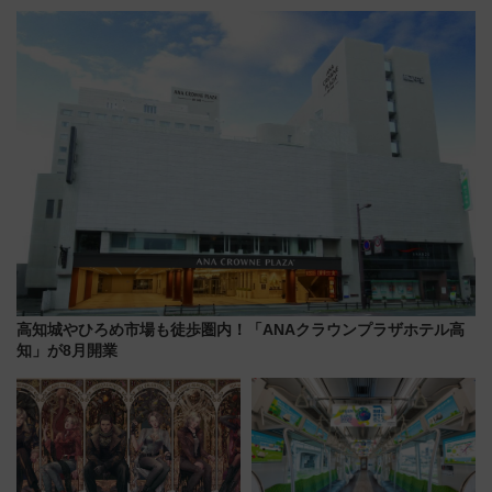
LOUNGE」のアクセスと上映ス
アーを開催！ ラストランイベン
ケジュール 夜風とビール、映画
トの一環で激レア体験できちゃ
を満喫！
うかも 参加方法やスケジュール
をご紹介
高知城やひろめ市場も徒歩圏内！「ANAクラウンプラザホテル高
知」が8月開業