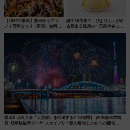
【2026年最新】前日からアツ
誕生15周年の「ぴよりん」が名
い！高崎まつり（群馬）無料観
古屋市交通局の一日乗車券に！
覧エリアから初開催100人みこ
東山線では貸切電車も登場【限
しまで
定1万5000枚】
隅田川花火大会「大混雑」を回避する3つの鉄則！銀座線96本増
発･浅草線臨時ダイヤ･スカイツリー駅の規制まとめ 7/25開催
（2026年）