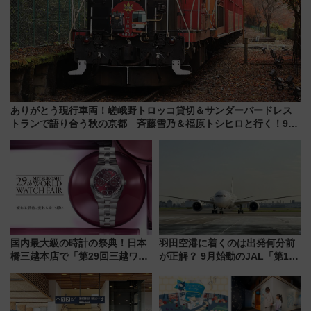
ありがとう現行車両！嵯峨野トロッコ貸切＆サンダーバードレス
トランで語り合う秋の京都 斉藤雪乃＆福原トシヒロと行く！9月
13日「京都の鉄道満喫ツアー」開催
国内最大級の時計の祭典！日本
羽田空港に着くのは出発何分前
橋三越本店で「第29回三越ワー
が正解？ 9月始動のJAL「第1タ
ルドウォッチフェア」開幕
ーミナル北側サテライト」は徒
【2026年8月5日～25日】
歩1キロ超え！ 知っておきたい
変更点まとめ