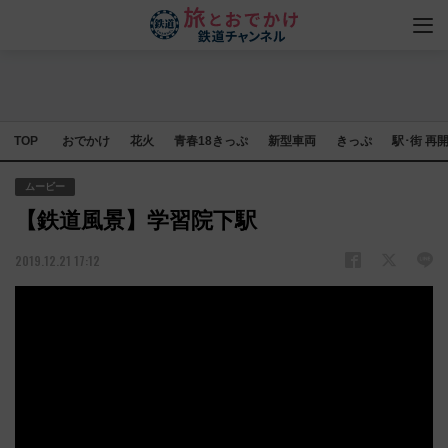
TOP
おでかけ
花火
青春18きっぷ
新型車両
きっぷ
駅･街 再
ムービー
【鉄道風景】学習院下駅
2019.12.21 17:12