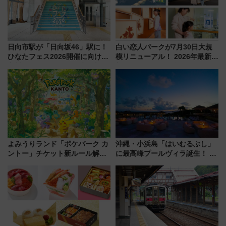
日向市駅が「日向坂46」駅に！
白い恋人パークが7月30日大規
ひなたフェス2026開催に向けJR
模リニューアル！ 2026年最新の
九州が記念きっぷや臨時列車で
新エリア・工場見学の見どころ
全力応援 夜行列車「ドリーム
と料金・アクセスを徹底解説
おひさま号」も走る
（札幌市）
よみうりランド「ポケパーク カ
沖縄・小浜島「はいむるぶし」
ントー」チケット新ルール解
に最高峰プールヴィラ誕生！ 石
説！購入制限の緩和と入場時の
垣島から船で向かう究極のご褒
本人確認が11月スタート
美旅「何もしない贅沢」を体験
してみない？