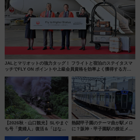
JALとマリオットの強力タッグ！ フライトと宿泊のステイタスマ
ッチでFLY ON ポイントや上級会員資格を効率よく獲得する方法
を解説
【2026秋・山口観光】SLやまぐ
熱闘甲子園のテーマ曲が駅メロ
ち号「貴婦人」復活＆「はなあ
に？阪神・甲子園駅の接近メロ
かり」初走行区間も！山口DCの
ディがVaundy「かげろう」×向