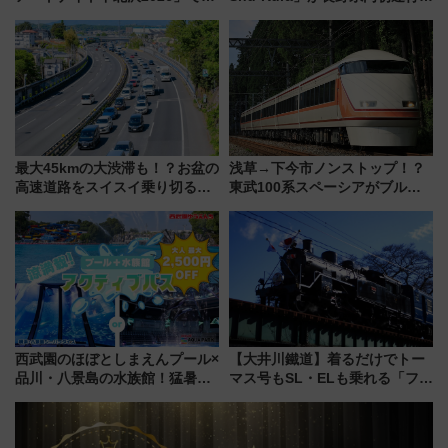
マーシブシアターやアート巡り
地酒と食を味わう信州プレDC特
を満喫しよう
別企画
最大45kmの大渋滞も！？お盆の
浅草→下今市ノンストップ！？
高速道路をスイスイ乗り切る快
東武100系スペーシアがブルー
適ドライブ術
リボン賞35周年記念で「デビュ
ー当時の停車駅」を再現 運転
時刻や特急券の買い方を紹介
西武園のほぼとしまえんプール×
【大井川鐵道】着るだけでトー
品川・八景島の水族館！猛暑を
マス号もSL・ELも乗れる「フリ
乗り切る「アクティブパス」で
ーきっぷTシャツ」8月6日より
夏休みをお得に楽しむ！
受注販売