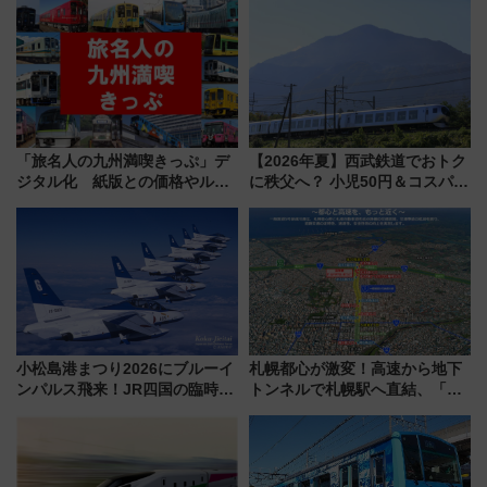
「旅名人の九州満喫きっぷ」デ
【2026年夏】西武鉄道でおトク
ジタル化 紙版との価格やルー
に秩父へ？ 小児50円＆コスパ最
ルの違いを解説
強きっぷで「安・近・短」な家
族旅行！ 深夜の正丸トンネル探
検や特急ラビューも
小松島港まつり2026にブルーイ
札幌都心が激変！高速から地下
ンパルス飛来！JR四国の臨時ダ
トンネルで札幌駅へ直結、「創
イヤや駐車場予約を徹底解説
成川通都心アクセス道路」が7月
から本格着工、延長4.8km整備
事業の全貌