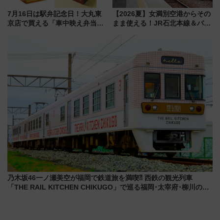
7月16日は駅弁記念日！大丸東
【2026夏】女満別空港からその
京店で買える「車中映え弁当」
まま使える！JR石北本線＆バス
フェア【2026年夏】
乗り放題「北見・網走周遊フリ
ーパス」でおトクに道東観光
（8/3発売）
乃木坂46一ノ瀬美空が福岡で鉄道旅を満喫⁈ 西鉄の観光列車
「THE RAIL KITCHEN CHIKUGO」で巡る福岡･太宰府･柳川の
旅！YouTubeが公開に