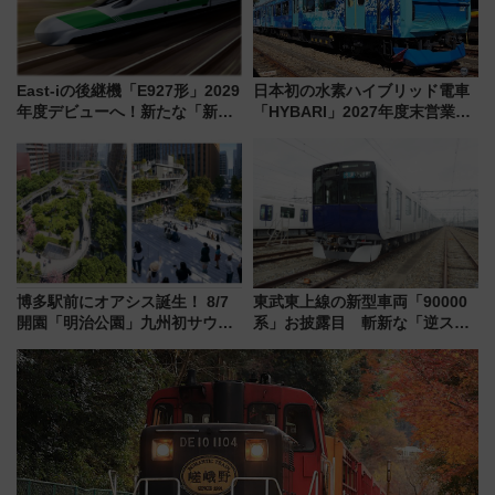
East-iの後継機「E927形」2029
日本初の水素ハイブリッド電車
年度デビューへ！新たな「新幹
「HYBARI」2027年度末営業運
線専用検測車」の性能を徹底解
転へ 鉄道・発電・まちづくり
説【JR東日本】
で水素利活用が加速
博多駅前にオアシス誕生！ 8/7
東武東上線の新型車両「90000
開園「明治公園」九州初サウナ
系」お披露目 斬新な「逆スラ
TOTOPAや日本一のピザなど絶
ント式」の先頭形状と明るく開
品グルメ登場で駅前の過ごし方
放的な車内空間に注目、デビュ
はどう変わる？
ーは9月