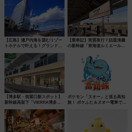
注目観光列車まとめ きっぷの取
谷実アレンジの特別仕様へ、8月
り方は？
5日始発から
【広島】瀬戸内海を望むリゾー
【乗車記】実質夜行？話題沸騰
トホテルで叶える！グランドプ
の新幹線「東海道ルミエールエ
リンスホテル広島のフォトウエ
クスプレス」に乗車してみた
ディング＆カジュアルパーティ
東京22時発、京都・新大阪に6
ープラン
時台着 見どころは岐阜羽島の
素晴らし過ぎる朝
【博多駅・筑紫口新スポット】
ポケモン「ヌオー」と巡る高知
新幹線高架下「VIERRA博多テ
旅！ ポケふた＆ヌオー電車で楽
ラス」が9/18開業！九州初出店
しむ鉄道スタンプラリーで土佐
など注目の全6店舗 「博多活憩
路の絶景と絶品グルメを満喫！
通り」も一新
（7月18日スタート）