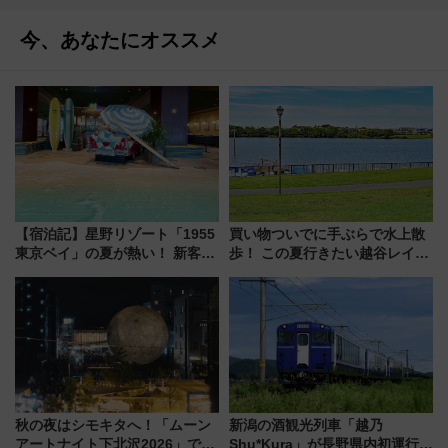
今、あなたにオススメ
【宿泊記】星野リゾート「1955
買い物ついでに手ぶらで水上散
東京ベイ」の夏が熱い！ 新客室
歩！ この夏行きたい越谷レイク
「50sスターダムルーム」とア
タウンの新たな水辺の憩いエリ
メリカングルメ＆絶品スイーツ
ア「LAKESIDE PARK」（埼玉
を満喫（千葉県浦安市）
県越谷市）
秋の夜はシモキタへ！「ムーン
新潟の酒観光列車「越乃
アートナイト下北沢2026」でイ
Shu*Kura」が長野県内初運行！