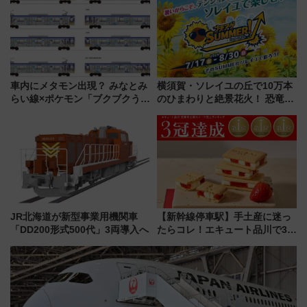
怖に泣き叫べ―
車内にメタモン出現？ みなとみ
横須賀・ソレイユの丘で10万本
らい線×ポケモン「ブクブクうみ
のひまわりと絶景花火！ 恐竜や
ぞこの街」ラッピング電車が運
ドッグプールなど三浦半島の日
行開始に！ この夏は直通列車で
帰りお出かけ最新情報（2026年
横浜へ！
7月17日～開催）
JR北海道が新型事業用機関車
【新幹線停車駅】手土産に迷っ
「DD200形式500代」3両導入へ
たらコレ！エキュート品川で3年
連続売上1位を獲得した定番手土
産スイーツとは？