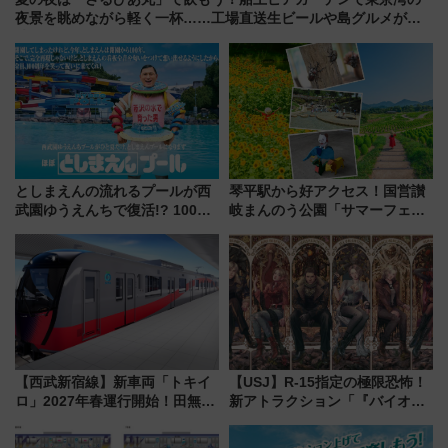
夜景を眺めながら軽く一杯……工場直送生ビールや島グルメが美
味い
としまえんの流れるプールが西
琴平駅から好アクセス！国営讃
武園ゆうえんちで復活!? 100周
岐まんのう公園「サマーフェス
年記念企画＆「春日のうん○スラ
タ」コキアに、ひまわりに、カ
イダー」に注目 2026年夏は所
ブトムシに楽しいがいっぱい
沢へ遊びに行こう
【西武新宿線】新車両「トキイ
【USJ】R-15指定の極限恐怖！
ロ」2027年春運行開始！田無・
新アトラクション「『バイオハ
新所沢にも停車 2028年春には
ザード レクイエム』 ザ・ダイ
「第2弾」も
ブ」今秋登場 ―予測不能の恐