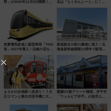
野」が2026年12月9日開業！新
名は「らくやんシート」に！新
改札直結で屋上BBQも楽しめる
型3000系で大阪梅田～山陽姫路
注目スポット
を快適移動
筑豊電気鉄道に新型車両「7000
新函館北斗駅の裏側に潜入！北
形」2027年導入！沿線の花をイ
海道新幹線開業10周年で駅長
メージしたイエローを採用 車
室・地下通路など公開イベン
内は落ち着いたゆとりある空間
ト 参加方法や体験内容を紹介
に
まさかの出発駅へ逆戻り！？大
愛媛OV新アリーナ構想、伊予市
正ロマンと腕木式信号機に大興
「ウェルピア伊予」が急浮上！
奮「新・鉄道ひとり旅」277回
サイボウズ青野社長の参加表明
目の舞台は岐阜県の「明知鉄
で探る鉄道アクセスの未来
道」