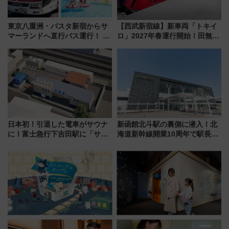
東京八重洲・バスタ新宿からサ
【西武新宿線】新車両「トキイ
マーランドへ直行バス運行！ お
ロ」2027年春運行開始！田無・
トクな1Dayパスで夏のプールと
新所沢にも停車 2028年春には
推し活を楽しもう！（2026年
「第2弾」も
8/1～31）
日本初！引退した電車がサウナ
新函館北斗駅の裏側に潜入！北
に！富士急行下吉田駅に「サ電
海道新幹線開業10周年で駅長
（SADEN）」2026年12月開
室・地下通路など公開イベン
業 行き交う電車の音や振動を
ト 参加方法や体験内容を紹介
感じながら「ととのう」新感覚