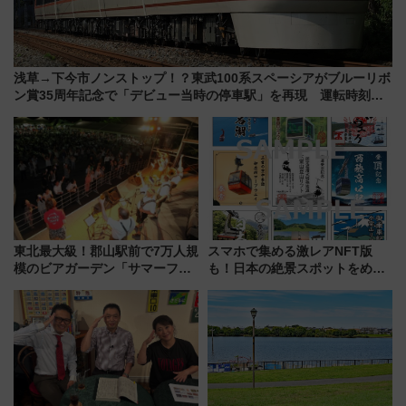
浅草→下今市ノンストップ！？東武100系スペーシアがブルーリボ
ン賞35周年記念で「デビュー当時の停車駅」を再現 運転時刻や
特急券の買い方を紹介
東北最大級！郡山駅前で7万人規
スマホで集める激レアNFT版
模のビアガーデン「サマーフェ
も！日本の絶景スポットをめぐ
スタ IN KORIYAMA 2026」
って集める「索道印(さくどうい
7/24-26開催！ 有料席はJRE
ん)」企画がスタート
MALLで予約可能