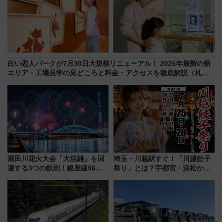
白い恋人パークが7月30日大規模リニューアル！ 2026年最新の新
エリア・工場見学の見どころと料金・アクセスを徹底解説（札幌
市）
隅田川花火大会「大混雑」を回
埼玉・川越駅すぐ！「川越餃子
避する3つの鉄則！銀座線96本
祭り」とは？宇都宮・浜松から
増発･浅草線臨時ダイヤ･スカイ
ご当地和牛まで全国の人気餃子
ツリー駅の規制まとめ 7/25開催
を食べ比べ【7月25日・26日開
（2026年）
催】