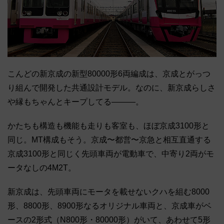
こんどの新京成の新型80000形6両編成は、京成とがっつ
り組んで開発した共通設計モデル。なのに、新京成らしさ
や縁もちゃんとキープしてる―――。
かたちも構造も機能も走りも客室も、ほぼ京成3100形と
同じ。MT構成もそう。京成〜都営〜京急と相互直通する
京成3100形と同じく先頭車両が電動車で、中寄り2両がモ
ータなしの4M2T。
新京成は、先頭車両にモータを載せないクハを組む8000
形、8800形、8900形なるオリジナル車両と、京成車がベ
ースの2形式（N800形・80000形）がいて、あわせて5形