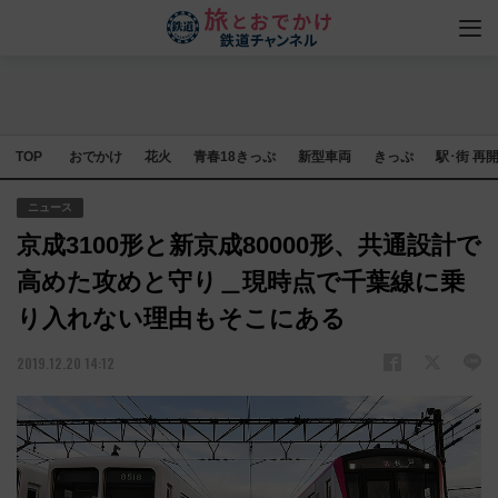
TOP
おでかけ
花火
青春18きっぷ
新型車両
きっぷ
駅･街 再
ニュース
京成3100形と新京成80000形、共通設計で
高めた攻めと守り＿現時点で千葉線に乗
り入れない理由もそこにある
2019.12.20 14:12