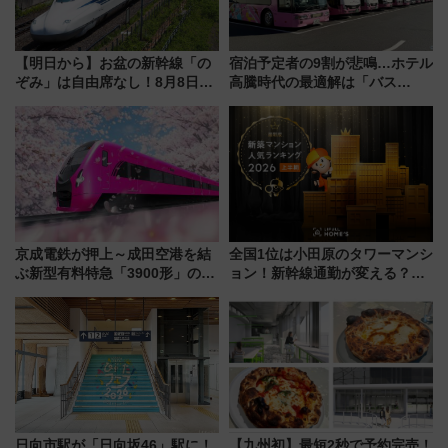
【明日から】お盆の新幹線「の
宿泊予定者の9割が悲鳴…ホテル
ぞみ」は自由席なし！8月8日午
高騰時代の最適解は「バス
前はほぼ満席…でも数時間ズラ
泊」!? WILLER最新調査で判明
せば空きが見つかることも 混
した、推し活遠征や観光時のリ
雑避ける「空席」探しのコツ
アルな懐事情
京成電鉄が押上～成田空港を結
全国1位は小田原のタワーマンシ
ぶ新型有料特急「3900形」のコ
ョン！新幹線通勤が変える？
ンセプト・デザイン公開 愛称
「住みたい街」の最新トレンド
募集も実施
【新築マンション人気ランキン
グ】
日向市駅が「日向坂46」駅に！
【九州初】最短2秒で予約完売！