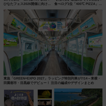
ひなたフェス2026開催に向けJR
食べログ1位「400℃ PIZZA」が
九州が記念きっぷや臨時列車で
博多駅すぐの明治公園に8/7オー
全力応援 夜行列車「ドリーム
プン。もつ鍋風など限定メニュ
おひさま号」も走る
ーも
東急「GREEN×EXPO 2027」ラッピング特別列車が7/14～東横・
田園都市・目黒線でデビュー！ 注目の編成やデザインまとめ