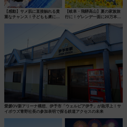
【感動】サメ肌に直接触れる貴
【岐阜・飛騨高山】夏の家族旅
重なチャンス！子どもも虜にな
行に！ゲレンデ一面に20万本の
る鴨川シーワールド「エイとサ
ひまわりが咲き誇る「アルコピ
メのタッチングプール」【夏休
アひまわり園」開園
み限定企画】
愛媛OV新アリーナ構想、伊予市「ウェルピア伊予」が急浮上！サ
イボウズ青野社長の参加表明で探る鉄道アクセスの未来