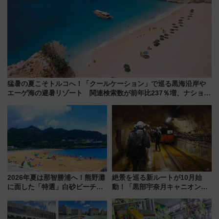
猛暑の夏こそトルコへ！「クールケーション」で巡る黒海沿岸や
エーゲ海の避暑リゾート 関連検索数が前年比237％増、ナショジ
オも認める『2026年に訪れるべき世界の旅先』
2026年夏は那智勝浦へ！熊野灘
絶景を巡る新ルートが10月始
に面した「特選」白砂ビーチは
動！「黒部宇奈月キャニオンル
必見 「第17回那智勝浦町花火大
ート」と旅の拠点「欅平ラウン
会」は8月11日開催！
ジ」がオープン