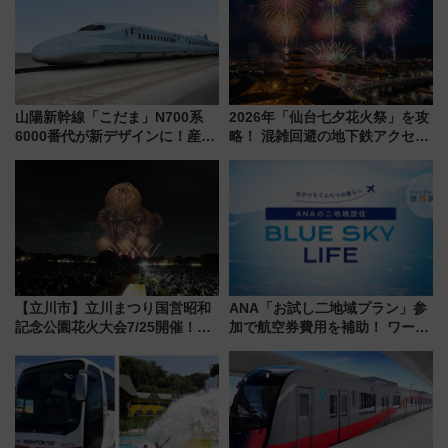
山陽新幹線「こだま」N700系
2026年「仙台七夕花火祭」を攻
6000番代が新デザインに！産学
略！ 混雑回避の地下鉄アクセス
連携で描く瀬戸内の波模様 運
からまだ買える有料席情報、花
用は今冬から
火前に楽しむ仙台観光ルートま
で解説！
【立川市】立川まつり国営昭和
ANA「お試し二地域プラン」参
記念公園花火大会7/25開催！
加で航空券費用を補助！ ワーケ
5000発の花火が夜を彩る 今年は
ーションや週末移住に最適な自
混雑に要注意、その理由は
治体は？ 2026年は対象のエリア
が拡大！