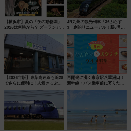
【横浜市】夏の「夜の動物園」
JR九州の観光列車「36ぷらす
2026は何時から？ ズーラシア・
3」劇的リニューアル！新6号車
野毛山・金沢の電車アクセスや
“1〜2名用グリーン個室”と曜日
見どころ、限定イベントを徹底
別 “プレミアムランチ”導入･ル
解説！
ートや価格など解説
【2026年版】東葉高速線も追加
再開発に沸く東京駅八重洲口！
でさらに便利に！人気きっぷ
新幹線・バス乗車前に寄りたい
「サンキューちばフリーパス」
「ヤエチカ」2026年夏の「ひん
今年も発売 秋・早春に千葉県を
やり＆スタミナグルメ」6選【新
巡るなら使い勝手・コスパ抜群
店舗も！】