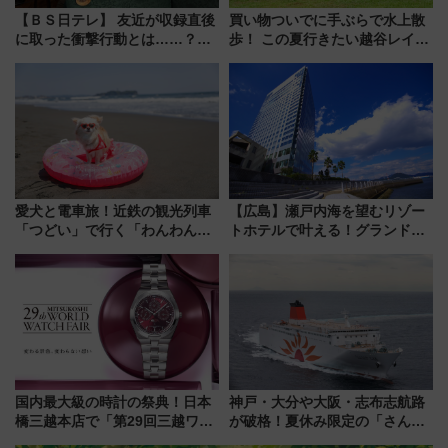
【ＢＳ日テレ】 友近が収録直後
買い物ついでに手ぶらで水上散
に取った衝撃行動とは……？
歩！ この夏行きたい越谷レイク
『友近・礼二の妄想トレイン』
タウンの新たな水辺の憩いエリ
で極上の夏祭り鉄道旅を放送
ア「LAKESIDE PARK」（埼玉
県越谷市）
愛犬と電車旅！近鉄の観光列車
【広島】瀬戸内海を望むリゾー
「つどい」で行く「わんわん列
トホテルで叶える！グランドプ
車」第5弾！海辺のBBQも楽し
リンスホテル広島のフォトウエ
める日帰りツアー
ディング＆カジュアルパーティ
ープラン
国内最大級の時計の祭典！日本
神戸・大分や大阪・志布志航路
橋三越本店で「第29回三越ワー
が破格！夏休み限定の「さんふ
ルドウォッチフェア」開幕
らわあスペシャルセール」スタ