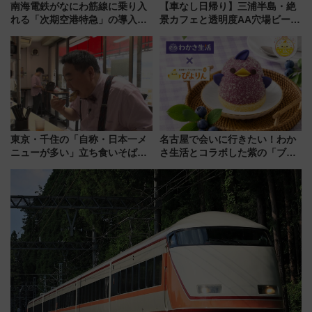
南海電鉄がなにわ筋線に乗り入
【車なし日帰り】三浦半島・絶
れる「次期空港特急」の導入を
景カフェと透明度AA穴場ビーチ
決定！ピニンファリーナによる
を巡る！ おトクな電車きっぷ活
日本初の鉄道デザイン
用してストレスフリー旅へ行こ
う！
東京・千住の「自称・日本一メ
名古屋で会いに行きたい！わか
ニューが多い」立ち食いそば屋
さ生活とコラボした紫の「ブル
とは？ ＢＳ日テレ『ドランク塚
ーベリーぴよりん」期間限定販
地のふらっと立ち食いそば』
売
7/27夜10時～放送