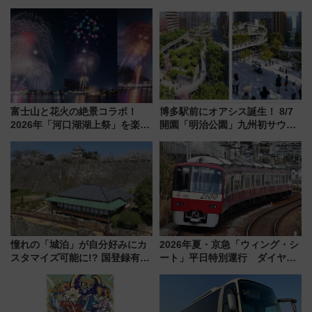
富士山と花火の絶景コラボ！
博多駅前にオアシス誕生！ 8/7
2026年「河口湖湖上祭」を楽し
開園「明治公園」九州初サウナ
む完全ガイド＆鉄道アクセスの
TOTOPAや日本一のピザなど絶
ススメ
品グルメ登場で駅前の過ごし方
はどう変わる？
憧れの「城泊」が自分好みにカ
2026年夏・京急「ウィング・シ
スタマイズ可能に!? 国登録有形
ート」平日特別運行 ダイヤ・
文化財・丸亀城「延寿閣別館」
乗車方法を解説！2階建てバスや
にオーダーメイド型の宿泊プラ
三浦海岸を堪能できるお出かけ
ンが誕生！
プランもご紹介