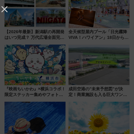
【2026年最新】新潟駅の再開発
全天候型屋内プール「日光霧降
はいつ完成？ 万代広場全面完成
VIVA！ハワイアン」18日から営
から「にいがた2キロ」・古町再
業開始 小さなお子様連れのフ
開発、バスタ新潟構想まで徹底
ァミリーから大人まで幅広い世
解説！
代が一日中楽しる夏のリゾート
を楽しんで
『映画ちいかわ』×横浜コラボ！
成田空港の”未来予想図”が決
限定ステッカー集めやフォトス
定！商業施設も入る巨大ワンタ
ポット、特別花火でみなとみら
ーミナル、京成の高架新駅整備
いを満喫しよう（花火鑑賞会応
で新型特急が品川･羽田とを結
募は7/12まで！）
ぶ！ JR空港駅は2面3線化！