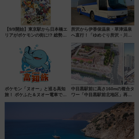
【9/9開始】東京駅から日本橋エ
所沢から伊香保温泉・草津温泉
リアがポケモンの街に!? 総勢
へ直行！「ゆめぐり所沢・川越
100匹以上が出現「レジェンド
号」で群馬の温泉旅をもっと気
リサーチ」本格謎解き・グッズ
軽に 運行ダイヤ・運賃を解説
情報まとめ
ポケモン「ヌオー」と巡る高知
中目黒駅前に高さ160mの複合タ
旅！ ポケふた＆ヌオー電車で楽
ワー「中目黒駅前北地区」再開
しむ鉄道スタンプラリーで土佐
発の全貌
路の絶景と絶品グルメを満喫！
（7月18日スタート）