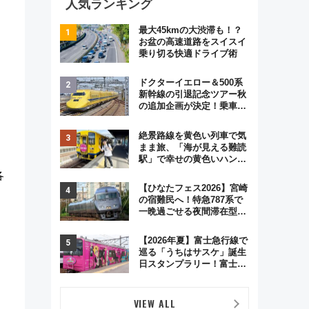
人気ランキング
最大45kmの大渋滞も！？
お盆の高速道路をスイスイ
乗り切る快適ドライブ術
ドクターイエロー＆500系
新幹線の引退記念ツアー秋
の追加企画が決定！乗車体
験やグッズ・ホテル情報ま
とめ
絶景路線を黄色い列車で気
まま旅、「海が見える難読
駅」で幸せの黄色いハンカ
チに願いを 「新・鉄道ひ
各
とり旅」279回目の舞台は
【ひなたフェス2026】宮崎
「島原鉄道」
の宿難民へ！特急787系で
一晩過ごせる夜間滞在型イ
ベント「スワローおひさ
ま」が救世主に？
【2026年夏】富士急行線で
巡る「うちはサスケ」誕生
日スタンプラリー！富士急
ハイランド限定グルメ＆グ
ッズ徹底ガイド
VIEW ALL