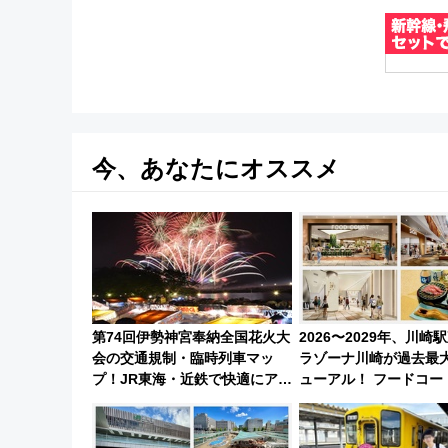
今、あなたにオススメ
第74回伊勢神宮奉納全国花火大
2026〜2029年、川崎
会の交通規制・臨時列車マッ
ラゾーナ川崎が過去最
プ！JR東海・近鉄で快適にアク
ューアル！ フードコー
セス
ど「いつから何が変わ
底解説！