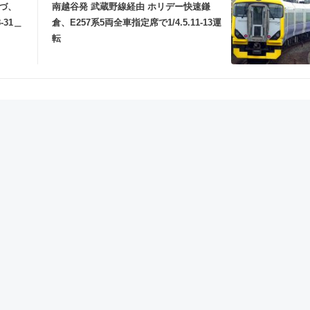
づ、
南越谷発 武蔵野線経由 ホリデー快速鎌
-31＿
倉、E257系5両全車指定席で1/4.5.11-13運
転