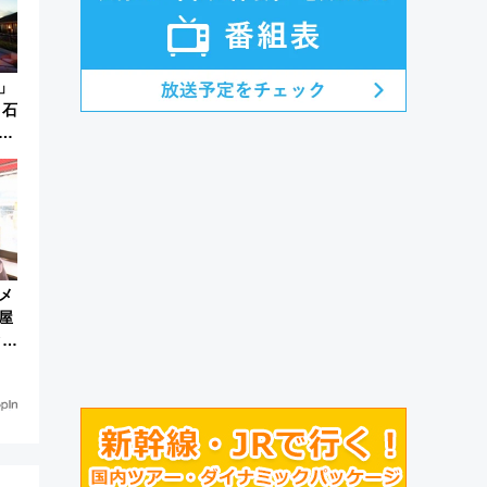
」
 石
褒
験
メ
屋
ク塚