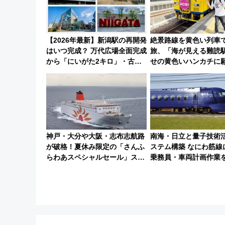
【2026年最新】新潟駅の再開発
絶景路線を黄色い列車
はいつ完成？ 万代広場全面完成
旅、「海が見える難読
から「にいがた2キロ」・古町
せの黄色いハンカチ
再開発、バスタ新潟構想まで徹
「新・鉄道ひとり旅」2
底解説！
の舞台は「島原鉄道」
神戸・大分や大阪・志布志航路
南海・日立と量子技術
が破格！夏休み限定の「さんふ
ステム構築 なにわ筋線
らわあスペシャルセール」スタ
乗務員・車両計画作業
ート 夕朝食ビュッフェ付きで
快適な船旅はいかが？