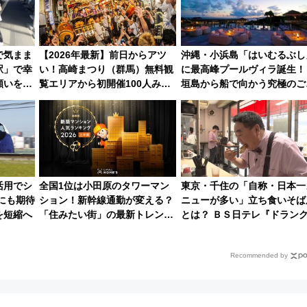
で気まま
【2026年最新】前日からアツ
沖縄・小浜島「はいむるぶし
駅」で幸
い！高崎まつり（群馬）無料観
に最高峰プールヴィラ誕生！
に願いを
覧エリアから初開催100人みこ
垣島から船で向かう究極のご
79回目
しまで
美旅「何もしない贅沢」を体
してみない？
活用でシ
全国1位は小田原のタワーマン
東京・千住の「自称・日本一
にも期待
ション！新幹線通勤が変える？
ニューが多い」立ち食いそば
を短縮へ
「住みたい街」の最新トレンド
とは？ ＢＳ日テレ『ドラン
【新築マンション人気ランキン
地のふらっと立ち食いそば』
グ】
7/27夜10時～放送
Recommended by