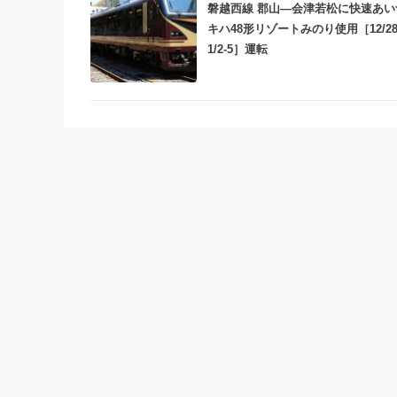
磐越西線 郡山―会津若松に快速あい
キハ48形リゾートみのり使用［12/28
1/2-5］運転