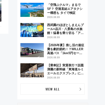
舗お酢店ソフトなど歴史＆
グルメ散歩
「空飛ぶクルマ」まるで
SF？ 空港直結エアタクシ
ー構想も タイで検証
2026.08.09
西武園のほぼとしまえんプ
ール×品川・八景島の水族
館！猛暑を乗り切る「アク
ティブパス」で夏休みをお
2026.08.09
得に楽しむ！
【2026年夏】推し活の遠征
費を劇的節約！？WILLER
高速バス「1km5円セー
ル」やワンコイン温泉の最
2026.08.09
強ルート 予約期間・対象
路線まとめ
【乗車記】実質夜行？話題
沸騰の新幹線「東海道ルミ
エールエクスプレス」に乗
車してみた 東京22時発、
2026.08.09
京都・新大阪に6時台着
見どころは岐阜羽島の素晴
VIEW ALL
らし過ぎる朝