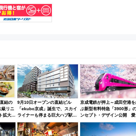
駅直結の
9月10日オープンの直結ビル
京成電鉄が押上～成田空港を
大級リニ
「ekubo京成」誕生で、スカイ
ぶ新型有料特急「3900形」
ト拡大な
ライナーも停まる巨大ハブ駅・
ンセプト・デザイン公開 愛
るか」徹
新鎌ヶ谷はどう変わる？ 全テナ
募集も実施
ント情報も公開！