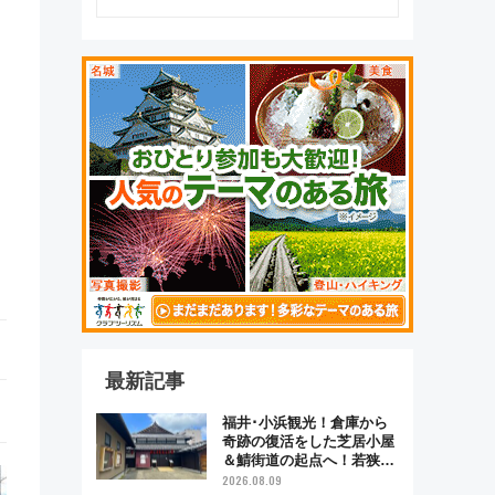
最新記事
福井･小浜観光！倉庫から
奇跡の復活をした芝居小屋
＆鯖街道の起点へ！若狭小
浜お魚センターでBBQ、老
2026.08.09