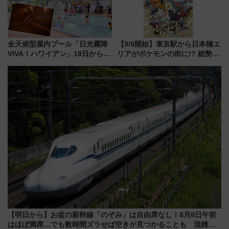
全天候型屋内プール「日光霧降
【9/9開始】東京駅から日本橋エ
VIVA！ハワイアン」18日から営
リアがポケモンの街に!? 総勢
業開始 小さなお子様連れのフ
100匹以上が出現「レジェンド
ァミリーから大人まで幅広い世
リサーチ」本格謎解き・グッズ
代が一日中楽しる夏のリゾート
情報まとめ
を楽しんで
【明日から】お盆の新幹線「のぞみ」は自由席なし！8月8日午前
はほぼ満席…でも数時間ズラせば空きが見つかることも 混雑避