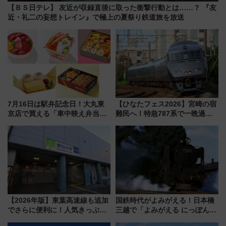
【ＢＳ日テレ】 友近が収録直後に取った衝撃行動とは……？ 『友
近・礼二の妄想トレイン』で極上の夏祭り鉄道旅を放送
7月16日は駅弁記念日！大丸東
【ひなたフェス2026】宮崎の宿
京店で買える「車中映え弁当」
難民へ！特急787系で一晩過ご
フェア【2026年夏】
せる夜間滞在型イベント「スワ
ローおひさま」が救世主に？
【2026年版】東葉高速線も追加
国鉄時代がよみがえる！日本橋
でさらに便利に！人気きっぷ
三越で「よみがえる にっぽんの
「サンキューちばフリーパス」
鉄道展」7/22-8/3開催、広田尚