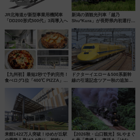
JR北海道が新型事業用機関車
新潟の酒観光列車「越乃
「DD200形式500代」3両導入へ
Shu*Kura」が長野県内初運行！
地酒と食を味わう信州プレDC特
別企画
【九州初】最短2秒で予約完売！
ドクターイエロー＆500系新幹
食べログ1位「400℃ PIZZA」が
線の引退記念ツアー秋の追加企
博多駅すぐの明治公園に8/7オー
画が決定！乗車体験やグッズ・
プン。もつ鍋風など限定メニュ
ホテル情報まとめ
ーも
来館1422万人突破！ゆめが丘駅
【2026秋・山口観光】SLやまぐ
の乗降人員は2.4倍に 相鉄いず
ち号「貴婦人」復活＆「はなあ