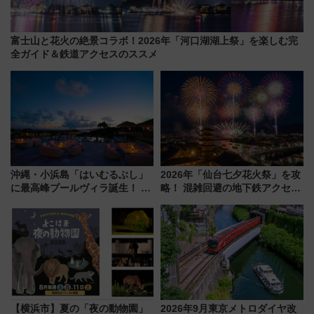
富士山と花火の絶景コラボ！2026年「河口湖湖上祭」を楽しむ完
全ガイド＆鉄道アクセスのススメ
沖縄・小浜島「はいむるぶし」
2026年「仙台七夕花火祭」を攻
に最高峰プールヴィラ誕生！ 石
略！ 混雑回避の地下鉄アクセス
垣島から船で向かう究極のご褒
からまだ買える有料席情報、花
美旅「何もしない贅沢」を体験
火前に楽しむ仙台観光ルートま
してみない？
で解説！
【横浜市】夏の「夜の動物園」
2026年9月東京メトロダイヤ改