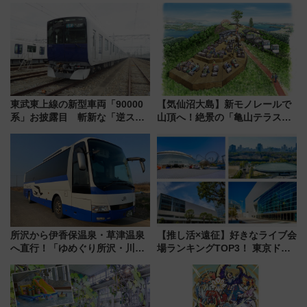
ト 参加方法や体験内容を紹介
を食べ比べ【7月25日・26日開
催】
東武東上線の新型車両「90000
【気仙沼大島】新モノレールで
系」お披露目 斬新な「逆スラ
山頂へ！絶景の「亀山テラス
ント式」の先頭形状と明るく開
360°」が7月19日オープン、休
放的な車内空間に注目、デビュ
暇村のお得な日帰りプランも登
ーは9月
場
所沢から伊香保温泉・草津温泉
【推し活×遠征】好きなライブ会
へ直行！「ゆめぐり所沢・川越
場ランキングTOP3！ 東京ドー
号」で群馬の温泉旅をもっと気
ムや大阪城ホールが選ばれる理
軽に 運行ダイヤ・運賃を解説
由と交通アクセス術、ライブ会
場に何を求める？