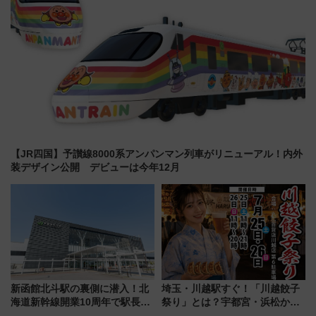
【JR四国】予讃線8000系アンパンマン列車がリニューアル！内外
装デザイン公開 デビューは今年12月
新函館北斗駅の裏側に潜入！北
埼玉・川越駅すぐ！「川越餃子
海道新幹線開業10周年で駅長
祭り」とは？宇都宮・浜松から
室・地下通路など公開イベン
ご当地和牛まで全国の人気餃子