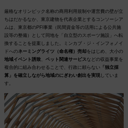
厳格なオリンピック名称の商用利用規制や運営費の壁が立
ちはだかるなか、東京建物を代表企業とするコンソーシア
ムは、東京都のPFI事業（民間資金等の活用による公共施
設等の整備）として同地を「自立型のスポーツ施設」へ転
換することを提案しました。ミンカブ・ジ・インフォノイ
ドへの
ネーミングライツ（命名権）売却
をはじめ、大小の
地域イベント誘致
、
ペット関連サービス
などの収益事業を
複合的に組み合わせることで、行政に頼らない
「独立採
算」を確立しながら地域のにぎわい創出を実現
していま
す。