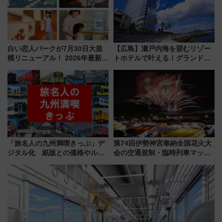
白い恋人パークが7月30日大規
【広島】瀬戸内海を望むリゾー
模リニューアル！ 2026年最新の
トホテルで叶える！グランドプ
新エリア・工場見学の見どころ
リンスホテル広島のフォトウエ
と料金・アクセスを徹底解説
ディング＆カジュアルパーティ
（札幌市）
ープラン
「旅名人の九州満喫きっぷ」デ
第74回伊勢神宮奉納全国花火大
ジタル化 紙版との価格やルー
会の交通規制・臨時列車マッ
ルの違いを解説
プ！JR東海・近鉄で快適にアク
セス