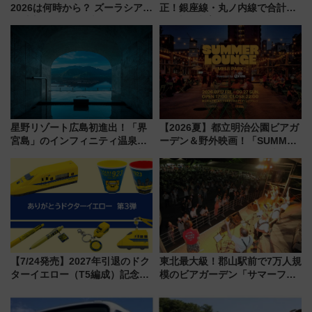
2026は何時から？ ズーラシア・
正！銀座線・丸ノ内線で合計
野毛山・金沢の電車アクセスや
212本の大増発、混雑緩和に期
見どころ、限定イベントを徹底
待
解説！
星野リゾート広島初進出！「界
【2026夏】都立明治公園ビアガ
宮島」のインフィニティ温泉と
ーデン＆野外映画！「SUMMER
古式サウナ「石風呂」を大解剖
LOUNGE」のアクセスと上映ス
宿泊料金・アクセスは？（2026
ケジュール 夜風とビール、映画
年7月23日開業）
を満喫！
【7/24発売】2027年引退のドク
東北最大級！郡山駅前で7万人規
ターイエロー（T5編成）記念グ
模のビアガーデン「サマーフェ
ッズ7種が登場！ 新幹線車内放
スタ IN KORIYAMA 2026」
送の目覚まし時計など通販・販
7/24-26開催！ 有料席はJRE