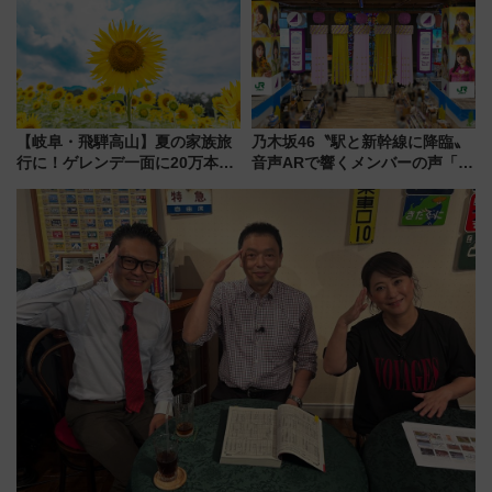
店舗も！】
【岐阜・飛騨高山】夏の家族旅
乃木坂46〝駅と新幹線に降臨〟
行に！ゲレンデ一面に20万本の
音声ARで響くメンバーの声「真
ひまわりが咲き誇る「アルコピ
夏の全国ツアー2026」
アひまわり園」開園