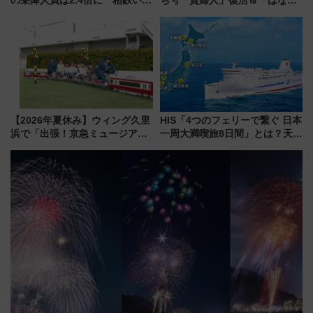
み野線「ゆめが丘ソラトス」2周
かり」初走行区間も！山口DCの
年祭にそうにゃん＆DB.スター
注目観光列車まとめ きっぷの取
マンが登場
り方は？
【2026年夏休み】ウィング久里
HIS「4つのフェリーで繋ぐ 日本
浜で「出張！京急ミュージア
一周大満喫旅8日間」とは？天橋
ム」開催！入場無料でスタンプ
立・小樽・日光東照宮など全国
ラリーや子ども制服撮影も
の絶景＆限定グルメを網羅！煩
雑な手続きも不要でお手軽に楽
しめるプランが登場