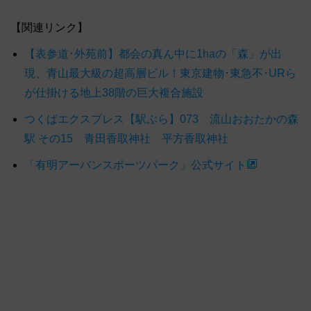
【関連リンク】
【表参道･外苑前】都会の真ん中に1haの「森」が出
現、青山最大級の超高層ビル！東京建物･東急不･URら
が仕掛ける地上38階の巨大複合施設
つくばエクスプレス【駅ぶら】073 流山おおたかの森
駅 その15 青田香取神社 平方香取神社
「有明アーバンスポーツパーク」公式サイト