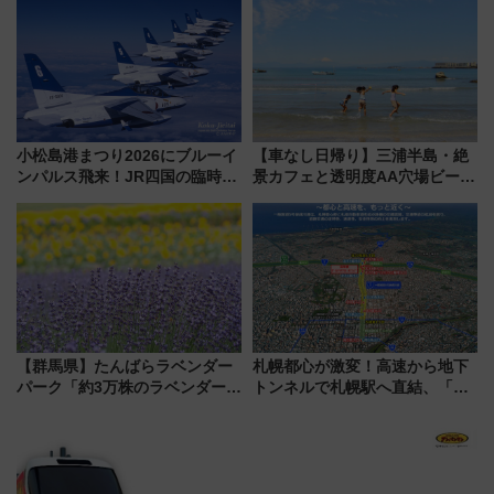
今年も発売 秋・早春に千葉県を
敬の名作写真も、駅弁フェスも
巡るなら使い勝手・コスパ抜群
同時開催！
小松島港まつり2026にブルーイ
【車なし日帰り】三浦半島・絶
ンパルス飛来！JR四国の臨時ダ
景カフェと透明度AA穴場ビーチ
イヤや駐車場予約を徹底解説
を巡る！ おトクな電車きっぷ活
用してストレスフリー旅へ行こ
う！
【群馬県】たんばらラベンダー
札幌都心が激変！高速から地下
パーク「約3万株のラベンダー」
トンネルで札幌駅へ直結、「創
が見頃！新幹線＆無料送迎バス
成川通都心アクセス道路」が7月
で都心から約1時間半で夏の絶景
から本格着工、延長4.8km整備
を！
事業の全貌