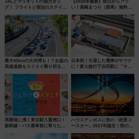
JALとマリオットの強力タッ
【2026年最新】前日からアツ
グ！ フライトと宿泊のステイタ
い！高崎まつり（群馬）無料観
スマッチでFLY ON ポイントや
覧エリアから初開催100人みこ
上級会員資格を効率よく獲得す
しまで
る方法を解説
最大45kmの大渋滞も！？お盆の
日本初！引退した電車がサウナ
高速道路をスイスイ乗り切る快
に！富士急行下吉田駅に「サ電
適ドライブ術
（SADEN）」2026年12月開
業 行き交う電車の音や振動を
感じながら「ととのう」新感覚
再開発に沸く東京駅八重洲口！
ハウステンボスに初の「絶景コ
新幹線・バス乗車前に寄りたい
ースター」2027年誕生！秋の
「ヤエチカ」2026年夏の「ひん
「すんごいハロウィン」見どこ
やり＆スタミナグルメ」6選【新
ろも一挙紹介