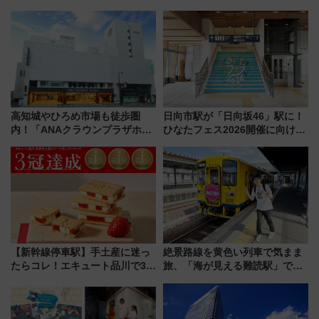
ける「空席」探しのコツ
高知城やひろめ市場も徒歩圏
日向市駅が「日向坂46」駅に！
内！「ANAクラウンプラザホテ
ひなたフェス2026開催に向けJR
ル高知」が8月開業
九州が記念きっぷや臨時列車で
全力応援 夜行列車「ドリーム
おひさま号」も走る
【新幹線停車駅】手土産に迷っ
絶景路線を黄色い列車で気まま
たらコレ！エキュート品川で3年
旅、「海が見える難読駅」で幸
連続売上1位を獲得した定番手土
せの黄色いハンカチに願いを
産スイーツとは？
「新・鉄道ひとり旅」279回目
の舞台は「島原鉄道」