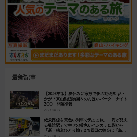
最新記事
【2026年版】夏休みに家族で夜の動物園はい
かが？東山動植物園＆のんほいパーク「ナイト
ZOO」開催情報
2026.08.07
絶景路線を黄色い列車で気まま旅、「海が見え
る難読駅」で幸せの黄色いハンカチに願いを
「新・鉄道ひとり旅」279回目の舞台は「島原
鉄道」
2026.08.07