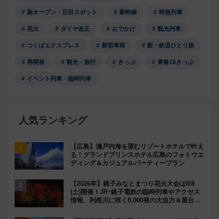
新オープン・注目スポット
新幹線
特急列車
花火
ダイヤ改正
おでかけ
観光列車
つくばエクスプレス
新型車両
新・鉄道ひとり旅
再開発
観光・旅行
きっぷ
青春18きっぷ
イベント列車・臨時列車
人気ランキング
【広島】瀬戸内海を望むリゾートホテルで叶え
る！グランドプリンスホテル広島のフォトウエ
ディング＆カジュアルパーティープラン
【2026年】銚子みなとまつり花火大会は8/8
(土)開催！JR･銚子電鉄の臨時列車やアクセス
情報、利根川に咲く8,000発の大迫力＆屋台を
満喫