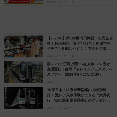
京成車両の展示も
2026.04.19
ニュース
【2026年】第122回有田陶器市を完全攻
略！ 臨時特急「みどり89号」新設で朝
イチでも参戦しやすく！ アクセス情報
とおすすめルートを解説
2026.04.19
ニュース
激レアな“三島以西”へ在来線E257系が
直通運転！静岡「トレインフェスタ」へ
のツアー、2026年5月17日に運行
2026.04.16
JR東日本 211系が新宿経由で特別運
行！ 激レア入線体験ができる「大月夜
行」5/10開催 硬券乗車証のプレゼント
も（4/16発売開始）
2026.04.14
ニュース