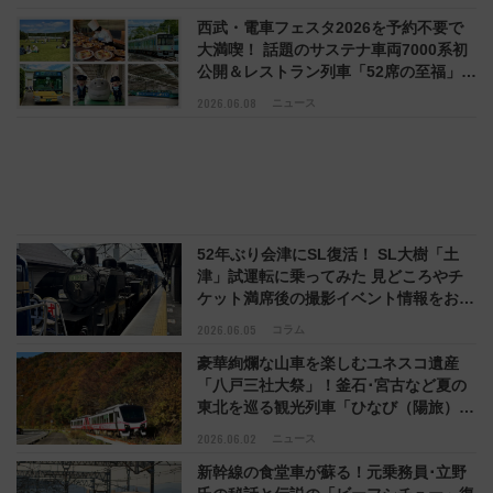
西武・電車フェスタ2026を予約不要で
大満喫！ 話題のサステナ車両7000系初
公開＆レストラン列車「52席の至福」に
も潜入！（埼玉・日高市）
2026.06.08
ニュース
52年ぶり会津にSL復活！ SL大樹「土
津」試運転に乗ってみた 見どころやチ
ケット満席後の撮影イベント情報をお届
け（6/5 14時受付開始）
2026.06.05
コラム
豪華絢爛な山車を楽しむユネスコ遺産
「八戸三社大祭」！釜石･宮古など夏の
東北を巡る観光列車「ひなび（陽旅）」
2026年は7/31八戸への運行も
2026.06.02
ニュース
新幹線の食堂車が蘇る！元乗務員･立野