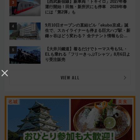
【西武新宿線】新車両「トキイロ」2027年春
運行開始！田無・新所沢にも停車 2028年春
には「第2弾」も
9月10日オープンの直結ビル「ekubo京成」誕
生で、スカイライナーも停まる巨大ハブ駅・新
鎌ヶ谷はどう変わる？ 全テナント情報も公
開！
【大井川鐵道】着るだけでトーマス号もSL・
ELも乗れる「フリーきっぷTシャツ」8月6日よ
り受注販売
VIEW ALL