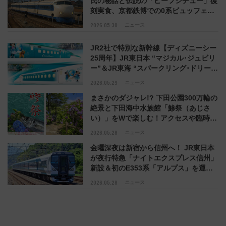
氏の秘話と伝説の「ビーフシチュー」復
刻実食、京都鉄博での0系ビュッフェ車
見学 6/6と6/7開催
2026.05.30
ニュース
JR2社で特別な新幹線【ディズニーシー
25周年】JR東日本 “マジカル･ジュビリ
ー”＆JR東海 “スパークリング･ドリー
ム”車内装飾や初便ダイヤを解説
2026.05.29
ニュース
まさかのダジャレ!? 下田公園300万輪の
絶景と下田海中水族館「鯵祭（あじさ
い）」をWで楽しむ！アクセスや臨時特
急ダイヤ（6/1～）伊豆
2026.05.28
ニュース
金曜深夜は新宿から信州へ！ JR東日本
が夜行特急「ナイトエクスプレス信州」
新設＆初のE353系「アルプス」を運行
（2026年7～9月）
2026.05.28
ニュース