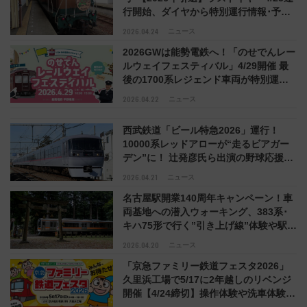
行開始、ダイヤから特別運行情報･予約
方法まで解説（北海道）
2026.04.24
ニュース
2026GWは能勢電鉄へ！「のせでんレー
ルウェイフェスティバル」4/29開催 最
後の1700系レジェンド車両が特別運行
＆撮影会開催(兵庫県川西市)
2026.04.22
ニュース
西武鉄道「ビール特急2026」運行！
10000系レッドアローが“走るビアガー
デン”に！ 辻発彦氏ら出演の野球応援列
車も登場 予約方法・価格まとめ
2026.04.21
ニュース
名古屋駅開業140周年キャンペーン！車
両基地への潜入ウォーキング、383系･
キハ75形で行く”引き上げ線”体験や駅弁
立売販売、オークション等
2026.04.20
ニュース
「京急ファミリー鉄道フェスタ2026」
久里浜工場で5/17に2年越しのリベンジ
開催【4/24締切】操作体験や洗車体験、