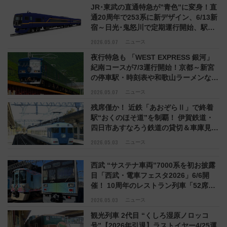
JR･東武の直通特急が”青色”に変身！直
通20周年で253系に新デザイン、6/13新
宿～日光･鬼怒川で定期運行開始、駅で
のおもてなし情報も
2026.05.07
ニュース
夜行特急も 「WEST EXPRESS 銀河」
紀南コースが7/3運行開始！京都～新宮
の停車駅・時刻表や和歌山ラーメンなど
“おもてなし”を紹介 2026年夏
2026.05.07
ニュース
残席僅か！ 近鉄「あおぞらⅡ」で終着
駅“おくのほそ道”を制覇！ 伊賀鉄道・
四日市あすなろう鉄道の貸切＆車庫見学
ツアー6/13開催
2026.05.03
ニュース
西武 “サステナ車両”7000系を初お披露
目「西武・電車フェスタ2026」6/6開
催！ 10周年のレストラン列車「52席の
至福」ブランチ・カフェも登場
2026.05.03
ニュース
観光列車 2代目 “くしろ湿原ノロッコ
号”【2026年引退】ラストイヤー4/25運