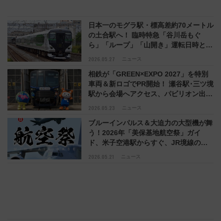
日本一のモグラ駅・標高差約70メートル
の土合駅へ！ 臨時特急「谷川岳もぐ
ら」「ループ」「山開き」運転日時と運
転区間まとめ（2026年夏）
2026.05.27
ニュース
相鉄が「GREEN×EXPO 2027」を特別
車両＆新ロゴでPR開始！ 瀬谷駅･三ツ境
駅から会場へアクセス、パビリオン出展
も、27年3月開幕
2026.05.23
ニュース
ブルーインパルス＆大迫力の大型機が舞
う！2026年「美保基地航空祭」ガイ
ド、米子空港駅からすぐ、JR境線の特
別増発･駐車場ルールも解説
2026.05.21
ニュース