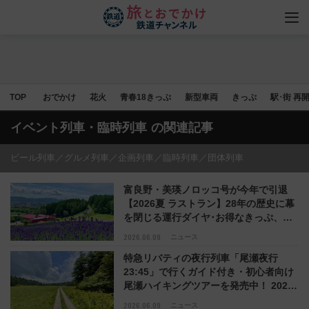
TOP
おでかけ
花火
青春18きっぷ
新型車両
きっぷ
駅･街 再
イベント列車・臨時列車
の関連記事
ビール列車／グルメ列車／企画列車／臨時列車／団体列車
富良野・美瑛ノロッコ号が今年で引退
【2026夏 ラストラン】28年の歴史に幕
を閉じる運行ダイヤ･お得なきっぷ、富
良野からの周遊バスも
2026.06.09
ニュース
特急リバティの夜行列車「尾瀬夜行
23:45」で行くガイド付き・初心者向け
尾瀬ハイキングツアーを発売中！ 2026
年は6～10月に設定日を拡充！
2026.06.09
ニュース