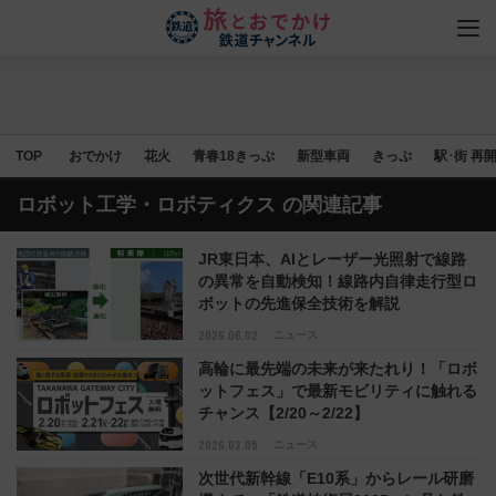
TOP
おでかけ
花火
青春18きっぷ
新型車両
きっぷ
駅･街 再
ロボット工学・ロボティクス
の関連記事
JR東日本、AIとレーザー光照射で線路
の異常を自動検知！線路内自律走行型ロ
ボットの先進保全技術を解説
2026.06.02
ニュース
高輪に最先端の未来が来たれり！「ロボ
ットフェス」で最新モビリティに触れる
チャンス【2/20～2/22】
2026.02.05
ニュース
次世代新幹線「E10系」からレール研磨