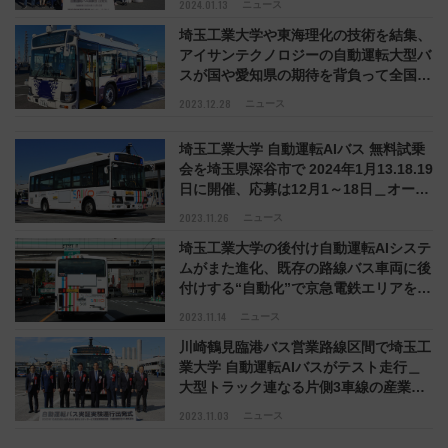
2024.01.13
ニュース
栄一 生誕の地 深谷からレベル4 実現め
埼玉工業大学や東海理化の技術を結集、
ざす
アイサンテクノロジーの自動運転大型バ
スが国や愛知県の期待を背負って全国各
地へ視界良好ランウェイ…
2023.12.28
ニュース
埼玉工業大学 自動運転AIバス 無料試乗
会を埼玉県深谷市で 2024年1月13.18.19
日に開催、応募は12月1～18日＿オート
で走行＆停留所発着する“路線バスの近
2023.11.26
ニュース
未来”を体感！ 遠隔監視システムも公開
埼玉工業大学の後付け自動運転AIシステ
ムがまた進化、既存の路線バス車両に後
付けする“自動化”で京急電鉄エリアを想
定以上になめらかオート走行＿学生は
2023.11.14
ニュース
「自分がかかわった部分が実際に正しく
川崎鶴見臨港バス営業路線区間で埼玉工
動作して感動」
業大学 自動運転AIバスがテスト走行＿
大型トラック連なる片側3車線の産業道
路を自動で走り、バス停へも高精度でオ
2023.11.03
ニュース
ート接着！ 2023KAWASAKI新モビリテ
ィサービス実証実験