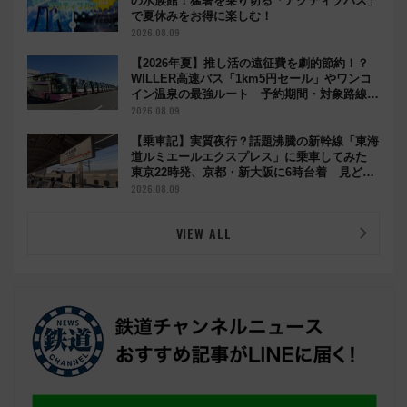
の水族館！猛暑を乗り切る「アクティブパス」
で夏休みをお得に楽しむ！
2026.08.09
【2026年夏】推し活の遠征費を劇的節約！？
WILLER高速バス「1km5円セール」やワンコ
イン温泉の最強ルート 予約期間・対象路線ま
とめ
2026.08.09
【乗車記】実質夜行？話題沸騰の新幹線「東海
道ルミエールエクスプレス」に乗車してみた
東京22時発、京都・新大阪に6時台着 見どこ
ろは岐阜羽島の素晴らし過ぎる朝
2026.08.09
VIEW ALL