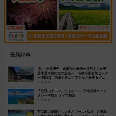
最新記事
福井･小浜観光！倉庫から奇跡の復活をした芝
居小屋＆鯖街道の起点へ！若狭小浜お魚センタ
ーでBBQ、老舗お酢店ソフトなど歴史＆グル
メ散歩
2026.08.09
「空飛ぶクルマ」まるでSF？ 空港直結エアタ
クシー構想も タイで検証
2026.08.09
西武園のほぼとしまえんプール×品川・八景島