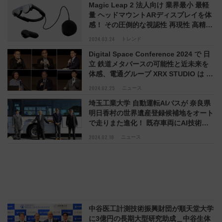
Magic Leap 2 法人向け 業界最小 最軽
量 ヘッドマウントARディスプレイを体
感！ その圧倒的な視認性 再現性 高精度
で医療＆産業界を革新できると実感
2024.03.24
トレンド
Digital Space Conference 2024 で 日
立 鉄道メタバースの可能性と近未来を
体感、電通グループ XRX STUDIO は In
GAME トライアルや共同勉強会を募集
2024.02.25
ニュース
＿イマーシブメディアがビジネスに活用
埼玉工業大学 自動運転AIバスが 奈良県
できるか探求
明日香村の世界遺産登録候補地をオート
で走りまた進化！ 既存車両にAI技術を
後付けし自動化、ドライバー不足や地方
2024.02.18
ニュース
公共交通拡充にむけて前進＿埼工大 AI
AR VR 開発陣も強化
中谷医工計測技術振興財団が順天堂大学
に3億円の長期大型研究助成＿中谷生体