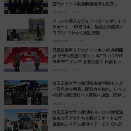
空間オミクス医療解析拠点を設立し、難
治がん創薬や3次元病理学などの革新的
2024.02.13
トレンド
研究を加速
きっぷの購入などをアバターロボットで
サポート JR東日本、池袋と武蔵溝ノ
口で2月13日から実証実験
2024.02.08
ニュース
日産自動車＆アカチャンホンポ 共同開
発 子守り支援ロボット INTELLIGENT
PUPPET イルヨ を初公開！ 日産センシ
ング技術に山里亮太も「後席チャイルド
2024.02.01
トレンド
シートの子どもをあやしてくれて画期
的」と絶賛
埼玉工業大学 自動運転技術開発センタ
ー研究者を増員し開発力を強化、レベル
4対応 自動運転バス実現へ加速＿既存バ
ス車両に自動化システム後付けで全国の
2024.01.30
ニュース
路線バス事業者や自治体がその進化に注
埼玉工業大学 自動運転AIバスが地元深
目中
谷市の子どもたちを乗せてオート走行、
自動化システム後付けで「まるで人が運
転してるみたかった」 新一万円札 渋沢