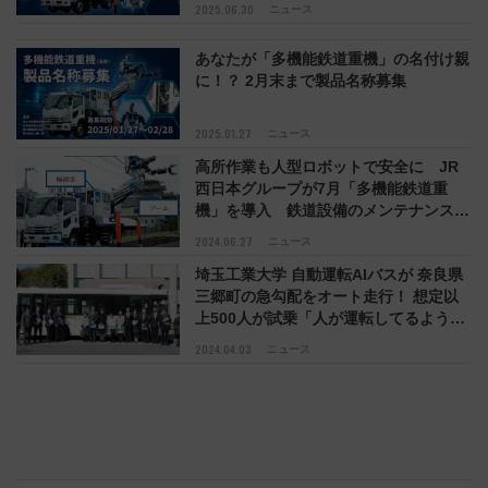
2025.06.30
ニュース
あなたが「多機能鉄道重機」の名付け親
に！？ 2月末まで製品名称募集
2025.01.27
ニュース
高所作業も人型ロボットで安全に JR
西日本グループが7月「多機能鉄道重
機」を導入 鉄道設備のメンテナンスに
使用
2024.06.27
ニュース
埼玉工業大学 自動運転AIバスが 奈良県
三郷町の急勾配をオート走行！ 想定以
上500人が試乗「人が運転してるような
乗り心地」 既存バス車両にAI技術を後
2024.04.03
ニュース
付けし自動化する独自システムに地方が
期待