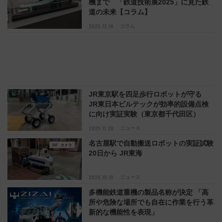
機まで 「鉄道技術展2025」に見た鉄
道の未来【コラム】
2025.12.14
コラム
JR東京駅を四足歩行ロボットが守る
JR東日本ビルテックが効率的設備点検
に向け実証実験（東京都千代田区）
2025.11.30
ニュース
名古屋駅で自動搬送ロボットの実証試験
20日から JR東海
2025.10.10
ニュース
多機能鉄道重機の製品名称が決定 「高
所や危険な場所でも自在に作業を行う革
新的な機能性を表現」