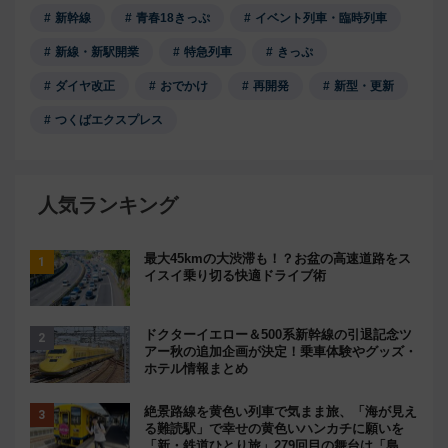
新幹線
青春18きっぷ
イベント列車・臨時列車
新線・新駅開業
特急列車
きっぷ
ダイヤ改正
おでかけ
再開発
新型・更新
つくばエクスプレス
人気ランキング
最大45kmの大渋滞も！？お盆の高速道路をス
イスイ乗り切る快適ドライブ術
ドクターイエロー＆500系新幹線の引退記念ツ
アー秋の追加企画が決定！乗車体験やグッズ・
ホテル情報まとめ
絶景路線を黄色い列車で気まま旅、「海が見え
る難読駅」で幸せの黄色いハンカチに願いを
「新・鉄道ひとり旅」279回目の舞台は「島原