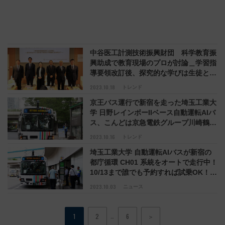
中谷医工計測技術振興財団 科学教育振
興助成で教育現場のプロが討論＿学習指
導要領改訂後、探究的な学びは生徒と教
員をどう変えたか
2023.10.18
トレンド
京王バス運行で新宿を走った埼玉工業大
学 日野レインボーIIベース自動運転AIバ
ス、こんどは京急電鉄グループ川崎鶴見
臨港バスで実証実験へ 「リアルな大学
2023.10.16
トレンド
教材」が全国各地の公共交通課題解決へ
埼玉工業大学 自動運転AIバスが新宿の
向けて駆け回る
都庁循環 CH01 系統をオートで走行中！
10/13まで誰でも予約すれば試乗OK！
京王バスが運行、パシフィックコンサル
2023.10.03
ニュース
タンツが全体運営管理
…
1
2
6
＞