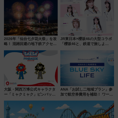
ディング＆カジュアルパーティ
「いつから何が変わるか」徹底
ープラン
解説！
2026年「仙台七夕花火祭」を攻
JR東日本×櫻坂46の大型コラボ
略！ 混雑回避の地下鉄アクセス
「櫻坂46と、鉄道で旅しよ
からまだ買える有料席情報、花
う。」が7月20日より始動！新
火前に楽しむ仙台観光ルートま
潟・長野・庄内へ
で解説！
大阪・関西万博公式キャラクタ
ANA「お試し二地域プラン」参
ー「ミャクミャク」ピンバッジ
加で航空券費用を補助！ ワーケ
新登場！関西の駅構内などで7月
ーションや週末移住に最適な自
中旬発売
治体は？ 2026年は対象のエリア
が拡大！