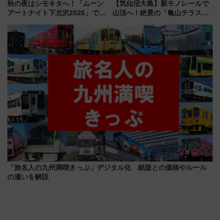
秋の夜はシモキタへ！「ムーン
【気仙沼大島】新モノレールで
アートナイト下北沢2026」でイ
山頂へ！絶景の「亀山テラス
マーシブシアターやアート巡り
360°」が7月19日オープン、休
を満喫しよう
暇村のお得な日帰りプランも登
場
「旅名人の九州満喫きっぷ」デジタル化 紙版との価格やルール
の違いを解説