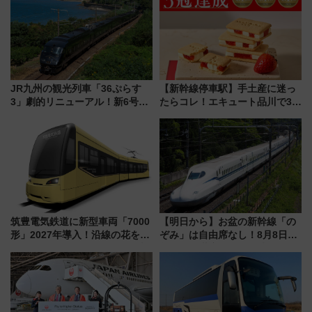
JR九州の観光列車「36ぷらす
【新幹線停車駅】手土産に迷っ
3」劇的リニューアル！新6号車
たらコレ！エキュート品川で3年
“1〜2名用グリーン個室”と曜日
連続売上1位を獲得した定番手土
別 “プレミアムランチ”導入･ル
産スイーツとは？
ートや価格など解説
筑豊電気鉄道に新型車両「7000
【明日から】お盆の新幹線「の
形」2027年導入！沿線の花をイ
ぞみ」は自由席なし！8月8日午
メージしたイエローを採用 車
前はほぼ満席…でも数時間ズラ
内は落ち着いたゆとりある空間
せば空きが見つかることも 混
に
雑避ける「空席」探しのコツ