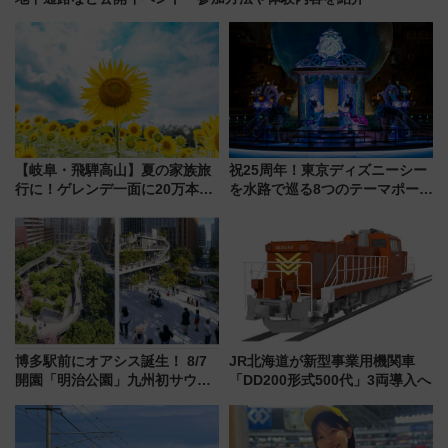
【岐阜・飛騨高山】夏の家族旅
祝25周年！東京ディズニーシー
行に！ゲレンデ一面に20万本の
を水路で巡る8つのテーマポート
ひまわりが咲き誇る「アルコピ
と限定デコレーションを解説
アひまわり園」開園
博多駅前にオアシス誕生！ 8/7
JR北海道が新型事業用機関車
開園「明治公園」九州初サウナ
「DD200形式500代」3両導入へ
TOTOPAや日本一のピザなど絶
品グルメ登場で駅前の過ごし方
はどう変わる？