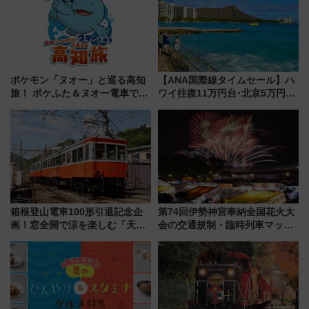
う！
場に何を求める？
ポケモン「ヌオー」と巡る高知
【ANA国際線タイムセール】ハ
旅！ ポケふた＆ヌオー電車で楽
ワイ往復11万円台･北京5万円台
しむ鉄道スタンプラリーで土佐
～、憧れのビジネスクラスも！
路の絶景と絶品グルメを満喫！
来春のGW旅行まで狙える激ア
（7月18日スタート）
ツ路線まとめ（8/10まで）
箱根登山電車100形引退記念企
第74回伊勢神宮奉納全国花火大
画！窓全開で涼を楽しむ「天然
会の交通規制・臨時列車マッ
クーラー体験号」と限定鉄コレ
プ！JR東海・近鉄で快適にアク
発売
セス