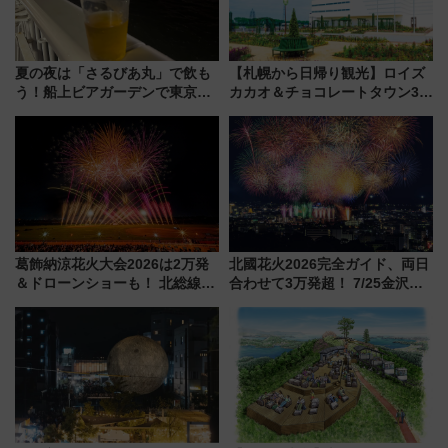
夏の夜は「さるびあ丸」で飲も
【札幌から日帰り観光】ロイズ
う！船上ビアガーデンで東京湾
カカオ＆チョコレートタウン3周
の夜景を眺めながら軽く一
年！ 9月は入場料半額やチョコ
杯……工場直送生ビールや島グ
詰め放題を開催、ロイズタウン
ルメが美味い
駅からのアクセスも
葛飾納涼花火大会2026は2万発
北國花火2026完全ガイド、両日
＆ドローンショーも！ 北総線を
合わせて3万発超！ 7/25金沢大
使った穴場アクセスや臨時列
会・8/1川北大会の2つの花火大
車、観覧スポット情報と周辺観
会の日程・アクセス・観覧席ま
光まとめ（7/28開催）
とめ（石川県）