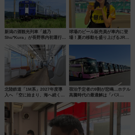
新潟の酒観光列車「越乃
球場のビール販売員が車内に登
Shu*Kura」が長野県内初運行！
場！夏の移動を盛り上げるJR九
地酒と食を味わう信州プレDC特
州「ビール新幹線」7月31日・8
別企画
月7日限定 ソフトバンクホーク
スとコラボ
北陸鉄道「1M系」2027年度導
宿泊予定者の9割が悲鳴…ホテル
入へ 「空に始まり、海へ続く」
高騰時代の最適解は「バス
白山比咩神社をモチーフにした
泊」!? WILLER最新調査で判明
神秘的なデザイン
した、推し活遠征や観光時のリ
アルな懐事情