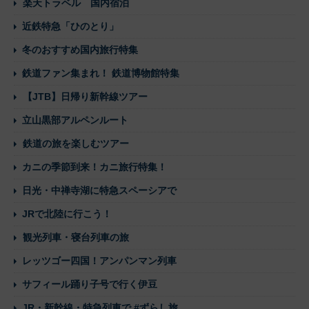
楽天トラベル 国内宿泊
近鉄特急「ひのとり」
冬のおすすめ国内旅行特集
鉄道ファン集まれ！ 鉄道博物館特集
【JTB】日帰り新幹線ツアー
立山黒部アルペンルート
鉄道の旅を楽しむツアー
カニの季節到来！カニ旅行特集！
日光・中禅寺湖に特急スペーシアで
JRで北陸に行こう！
観光列車・寝台列車の旅
レッツゴー四国！アンパンマン列車
サフィール踊り子号で行く伊豆
JR・新幹線・特急列車で #ずらし旅