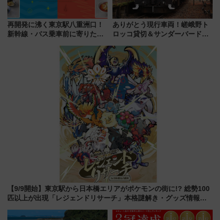
再開発に沸く東京駅八重洲口！
ありがとう現行車両！嵯峨野ト
新幹線・バス乗車前に寄りたい
ロッコ貸切＆サンダーバードレ
「ヤエチカ」2026年夏の「ひん
ストランで語り合う秋の京都
やり＆スタミナグルメ」6選【新
斉藤雪乃＆福原トシヒロと行
店舗も！】
く！9月13日「京都の鉄道満喫
ツアー」開催
【9/9開始】東京駅から日本橋エリアがポケモンの街に!? 総勢100
匹以上が出現「レジェンドリサーチ」本格謎解き・グッズ情報ま
とめ