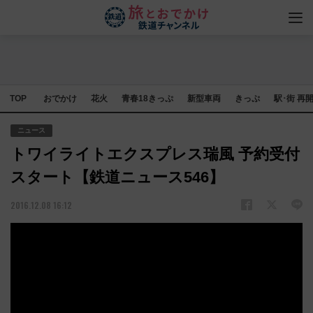
TOP
おでかけ
花火
青春18きっぷ
新型車両
きっぷ
駅･街 再
ニュース
トワイライトエクスプレス瑞風 予約受付
スタート【鉄道ニュース546】
2016.12.08 16:12