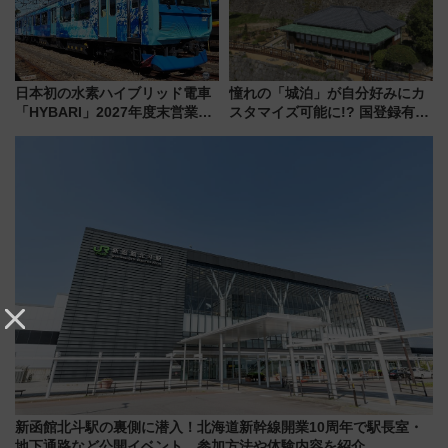
日本初の水素ハイブリッド電車
憧れの「城泊」が自分好みにカ
「HYBARI」2027年度末営業運
スタマイズ可能に!? 国登録有形
転へ 鉄道・発電・まちづくり
文化財・丸亀城「延寿閣別館」
で水素利活用が加速
にオーダーメイド型の宿泊プラ
ンが誕生！
新函館北斗駅の裏側に潜入！北海道新幹線開業10周年で駅長室・
地下通路など公開イベント 参加方法や体験内容を紹介