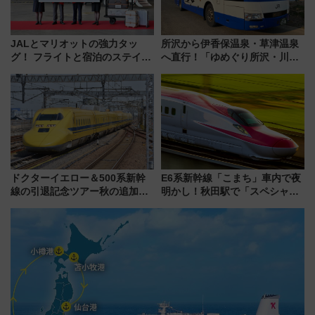
JALとマリオットの強力タッ
所沢から伊香保温泉・草津温泉
グ！ フライトと宿泊のステイタ
へ直行！「ゆめぐり所沢・川越
スマッチでFLY ON ポイントや
号」で群馬の温泉旅をもっと気
上級会員資格を効率よく獲得す
軽に 運行ダイヤ・運賃を解説
る方法を解説
ドクターイエロー＆500系新幹
E6系新幹線「こまち」車内で夜
線の引退記念ツアー秋の追加企
明かし！秋田駅で「スペシャル
画が決定！乗車体験やグッズ・
ナイト」8月開催、料金や予約方
ホテル情報まとめ
法は？