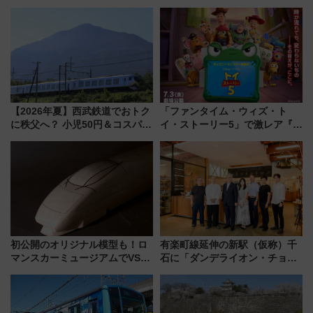
212本の大増発、混雑緩和に期
自動改札対応ルールと途中下車
待
の罠
【2026年夏】西武鉄道でおトク
「ファンタイム・ウィズ・ト
に秩父へ？ 小児50円＆コスパ最
イ・ストーリー5」で激レア『ロ
強きっぷで「安・近・短」な家
ルカナ』カードをゲット！最新
族旅行！ 深夜の正丸トンネル探
デコレーションも徹底解説
検や特急ラビューも
初公開のオリジナル模型も！ロ
有楽町線延伸の新駅（仮称）千
マンスカーミュージアムでVSE
石に「ダンデライオン・チョコ
の設計秘話に迫る企画展が7月
レート」が出店！ 東京メトロが
15日スタート
1億円出資で挑む新時代のまちづ
くりとは？