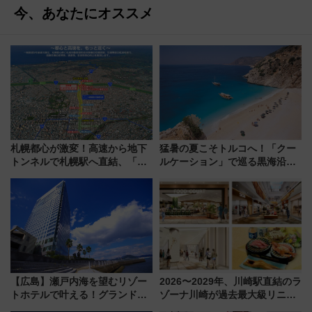
今、あなたにオススメ
札幌都心が激変！高速から地下
猛暑の夏こそトルコへ！「クー
トンネルで札幌駅へ直結、「創
ルケーション」で巡る黒海沿岸
成川通都心アクセス道路」が7月
やエーゲ海の避暑リゾート 関
から本格着工、延長4.8km整備
連検索数が前年比237％増、ナ
事業の全貌
ショジオも認める『2026年に訪
れるべき世界の旅先』
【広島】瀬戸内海を望むリゾー
2026〜2029年、川崎駅直結のラ
トホテルで叶える！グランドプ
ゾーナ川崎が過去最大級リニュ
リンスホテル広島のフォトウエ
ーアル！ フードコート拡大など