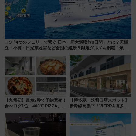
HIS「4つのフェリーで繋ぐ 日本一周大満喫旅8日間」とは？天橋
立・小樽・日光東照宮など全国の絶景＆限定グルメを網羅！煩雑
な手続きも不要でお手軽に楽しめるプランが登場
【九州初】最短2秒で予約完売！
【博多駅・筑紫口新スポット】
食べログ1位「400℃ PIZZA」が
新幹線高架下「VIERRA博多テ
博多駅すぐの明治公園に8/7オー
ラス」が9/18開業！九州初出店
プン。もつ鍋風など限定メニュ
など注目の全6店舗 「博多活憩
ーも
通り」も一新