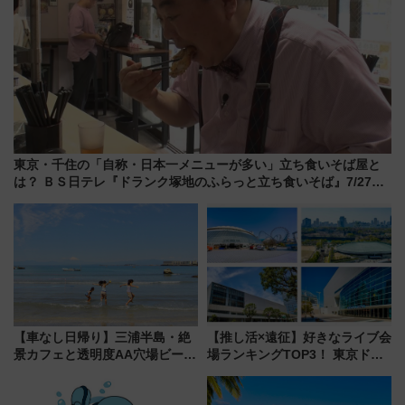
東京・千住の「自称・日本一メニューが多い」立ち食いそば屋と
は？ ＢＳ日テレ『ドランク塚地のふらっと立ち食いそば』7/27夜
10時～放送
【車なし日帰り】三浦半島・絶
【推し活×遠征】好きなライブ会
景カフェと透明度AA穴場ビーチ
場ランキングTOP3！ 東京ドー
を巡る！ おトクな電車きっぷ活
ムや大阪城ホールが選ばれる理
用してストレスフリー旅へ行こ
由と交通アクセス術、ライブ会