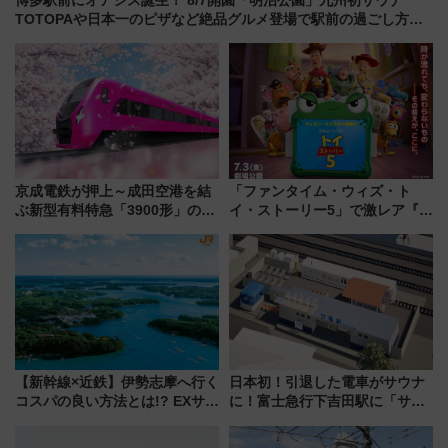
博多駅前にオアシス誕生！ 8/7開園「明治公園」九州初サウナ
TOTOPAや日本一のピザなど絶品グルメ登場で駅前の過ごし方は
どう変わる？
京成電鉄が押上～成田空港を結
「ファンタイム・ウィズ・ト
ぶ新型有料特急「3900形」のコ
イ・ストーリー5」で激レア『ロ
ンセプト・デザイン公開 愛称
ルカナ』カードをゲット！最新
募集も実施
デコレーションも徹底解説
【新幹線×近鉄】伊勢志摩へ行く
日本初！引退した電車がサウナ
コスパの良い方法とは!? EXサー
に！富士急行下吉田駅に「サ電
ビス限定「近鉄伊勢志摩フリー
（SADEN）」2026年12月開
パス」の購入方法と紙版・デジ
業 行き交う電車の音や振動を