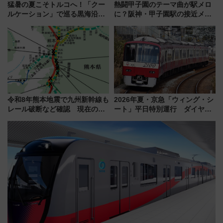
猛暑の夏こそトルコへ！「クー
熱闘甲子園のテーマ曲が駅メロ
ルケーション」で巡る黒海沿岸
に？阪神・甲子園駅の接近メロ
やエーゲ海の避暑リゾート 関
ディがVaundy「かげろう」×向
連検索数が前年比237％増、ナ
谷実アレンジの特別仕様へ、8月
ショジオも認める『2026年に訪
5日始発から
れるべき世界の旅先』
令和8年熊本地震で九州新幹線も
2026年夏・京急「ウィング・シ
レール破断など確認 現在の運
ート」平日特別運行 ダイヤ・
転見合わせ状況と交通網への影
乗車方法を解説！2階建てバスや
響
三浦海岸を堪能できるお出かけ
プランもご紹介