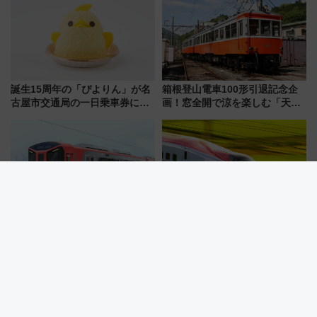
タル版の違いを解説
感じながら「ととのう」新感覚
誕生15周年の「ぴよりん」が名
箱根登山電車100形引退記念企
古屋市交通局の一日乗車券に！
画！窓全開で涼を楽しむ「天然
東山線では貸切電車も登場【限
クーラー体験号」と限定鉄コレ
定1万5000枚】
発売
阪神電車初の座席指定サービス
E6系新幹線「こまち」車内で夜
名は「らくやんシート」に！新
明かし！秋田駅で「スペシャル
型3000系で大阪梅田～山陽姫路
ナイト」8月開催、料金や予約方
を快適移動
法は？