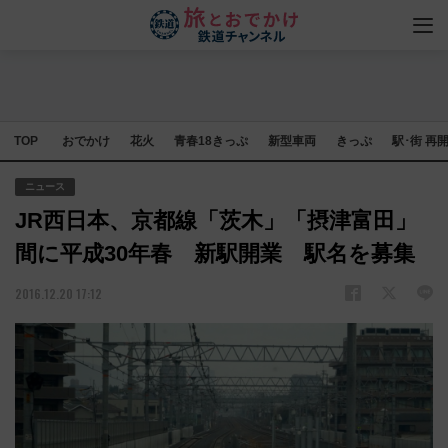
TOP
おでかけ
花火
青春18きっぷ
新型車両
きっぷ
駅･街 再
ニュース
JR西日本、京都線「茨木」「摂津富田」
間に平成30年春 新駅開業 駅名を募集
2016.12.20 17:12