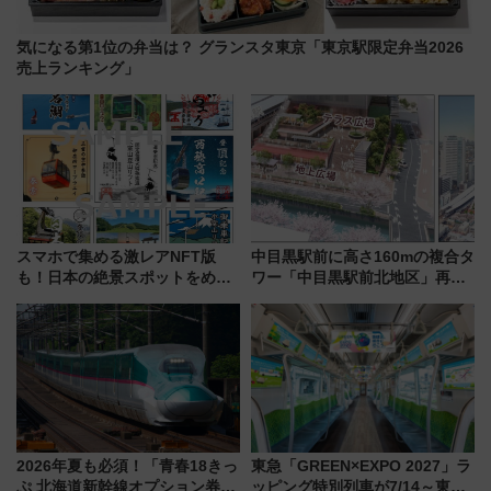
気になる第1位の弁当は？ グランスタ東京「東京駅限定弁当2026
売上ランキング」
スマホで集める激レアNFT版
中目黒駅前に高さ160mの複合タ
も！日本の絶景スポットをめぐ
ワー「中目黒駅前北地区」再開
って集める「索道印(さくどうい
発の全貌
ん)」企画がスタート
2026年夏も必須！「青春18きっ
東急「GREEN×EXPO 2027」ラ
ぷ 北海道新幹線オプション券」
ッピング特別列車が7/14～東