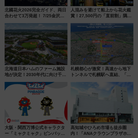
北國花火2026完全ガイド、両日
人混みを避けて船上から花火鑑
合わせて3万発超！ 7/25金沢大
賞！27,500円の「直前割」隅田
会・8/1川北大会の2つの花火大
川花火クルーズはデパ地下グル
会の日程・アクセス・観覧席ま
メも持ち込みOK
とめ（石川県）
北海道日本ハムのファーム施設
札幌都心が激変！高速から地下
地が決定！2030年代に向け千歳
トンネルで札幌駅へ直結、「創
線沿線が一大野球エリア
成川通都心アクセス道路」が7月
から本格着工、延長4.8km整備
事業の全貌
大阪・関西万博公式キャラクタ
高知城やひろめ市場も徒歩圏
ー「ミャクミャク」ピンバッジ
内！「ANAクラウンプラザホテ