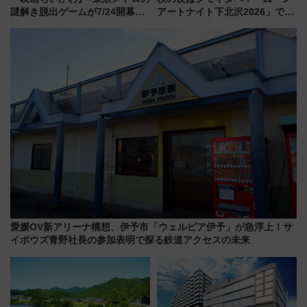
謎解き脱出ゲームが7/24開幕！
アートナイト下北沢2026」でイ
オリジナル24時間券の買い方と
マーシブシアターやアート巡り
遊び方を解説！（7/10発売開
を満喫しよう
始）
愛媛OV新アリーナ構想、伊予市「ウェルピア伊予」が急浮上！サ
イボウズ青野社長の参加表明で探る鉄道アクセスの未来