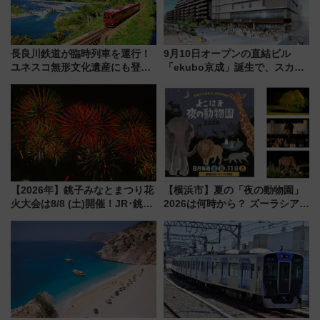
長良川鉄道が臨時列車を運行！
9月10日オープンの直結ビル
ユネスコ無形文化遺産にも登録
「ekubo京成」誕生で、スカイ
された「郡上おどり」楽しむ人
ライナーも停まる巨大ハブ駅・
に 乗車には予約が必要
新鎌ヶ谷はどう変わる？ 全テナ
ント情報も公開！
【2026年】銚子みなとまつり花
【横浜市】夏の「夜の動物園」
火大会は8/8 (土)開催！JR･銚子
2026は何時から？ ズーラシア・
電鉄の臨時列車やアクセス情
野毛山・金沢の電車アクセスや
報、利根川に咲く8,000発の大迫
見どころ、限定イベントを徹底
力＆屋台を満喫
解説！