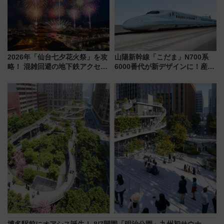
2026年「仙台七夕花火祭」を攻
山陽新幹線「こだま」N700系
略！ 混雑回避の地下鉄アクセス
6000番代が新デザインに！産学
からまだ買える有料席情報、花
連携で描く瀬戸内の波模様 運
火前に楽しむ仙台観光ルートま
用は今冬から
で解説！