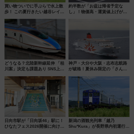
買い物ついでに手ぶらで水上散
約半数が「お盆は帰省予定な
歩！ この夏行きたい越谷レイク
し」！物価高・運賃値上げが財
タウンの新たな水辺の憩いエリ
布を直撃、往復1万円以内なら帰
ア「LAKESIDE PARK」（埼玉
りたいけど……【WILLER お盆
県越谷市）
帰省動向調査】
どうなる？北陸新幹線延伸 「桂
神戸・大分や大阪・志布志航路
川案」決定も課題あり SNS上の
が破格！夏休み限定の「さんふ
声は
らわあスペシャルセール」スタ
ート 夕朝食ビュッフェ付きで
快適な船旅はいかが？
日向市駅が「日向坂46」駅に！
新潟の酒観光列車「越乃
ひなたフェス2026開催に向けJR
Shu*Kura」が長野県内初運行！
九州が記念きっぷや臨時列車で
地酒と食を味わう信州プレDC特