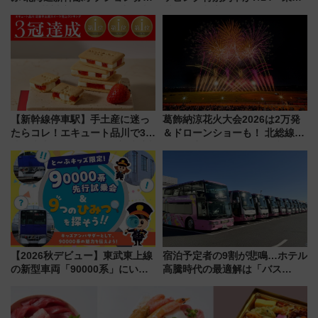
自動改札対応ルールと途中下車
横・田園都市・目黒線でデビュ
の罠
ー！ 注目の編成やデザインまと
め
【新幹線停車駅】手土産に迷っ
葛飾納涼花火大会2026は2万発
たらコレ！エキュート品川で3年
＆ドローンショーも！ 北総線を
連続売上1位を獲得した定番手土
使った穴場アクセスや臨時列
産スイーツとは？
車、観覧スポット情報と周辺観
光まとめ（7/28開催）
【2026秋デビュー】東武東上線
宿泊予定者の9割が悲鳴…ホテル
の新型車両「90000系」にいち
高騰時代の最適解は「バス
早く乗れる！ 8/11開催の小学生
泊」!? WILLER最新調査で判明
向け先行試乗会でキッズアンバ
した、推し活遠征や観光時のリ
サダーになろう
アルな懐事情