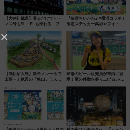
【大井川鐵道】着るだけでトー
『映画ちいかわ』×横浜コラボ！
マス号もSL・ELも乗れる「フリ
限定ステッカー集めやフォトス
ーきっぷTシャツ」8月6日より
ポット、特別花火でみなとみら
受注販売
いを満喫しよう（花火鑑賞会応
募は7/12まで！）
【気仙沼大島】新モノレールで
球場のビール販売員が車内に登
山頂へ！絶景の「亀山テラス
場！夏の移動を盛り上げるJR九
360°」が7月19日オープン、休
州「ビール新幹線」7月31日・8
暇村のお得な日帰りプランも登
月7日限定 ソフトバンクホーク
場
スとコラボ
『映画ちいかわ』×東京メトロの
秋の夜はシモキタへ！「ムーン