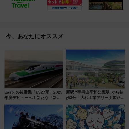
今、あなたにオススメ
East-iの後継機「E927形」2029
新駅 “手柄山平和公園駅”から徒
年度デビューへ！新たな「新幹
歩3分「大和工業アリーナ姫路」
線専用検測車」の性能を徹底解
10月開業！Novelbright公演 や
説【JR東日本】
大相撲巡業など 豪華イベントと
アクセス