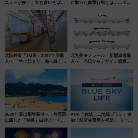
ニューが多い」立ち食いそば屋
に取った衝撃行動とは……？
とは？ ＢＳ日テレ『ドランク塚
『友近・礼二の妄想トレイン』
地のふらっと立ち食いそば』
で極上の夏祭り鉄道旅を放送
7/27夜10時～放送
北陸鉄道「1M系」2027年度導
北九州モノレール、新型車両導
入へ 「空に始まり、海へ続く」
入へ 今日からデザイン総選挙
白山比咩神社をモチーフにした
始まる
神秘的なデザイン
2026年夏は那智勝浦へ！熊野灘
ANA「お試し二地域プラン」参
に面した「特選」白砂ビーチは
加で航空券費用を補助！ ワーケ
必見 「第17回那智勝浦町花火大
ーションや週末移住に最適な自
会」は8月11日開催！
治体は？ 2026年は対象のエリア
が拡大！