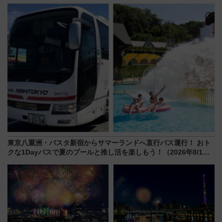
全力応援 夜行列車「ドリーム
別企画
おひさま号」も走る
東京八重洲・バスタ新宿からサマーランドへ直行バス運行！ おト
クな1Dayパスで夏のプールと推し活を楽しもう！（2026年8/1～
31）