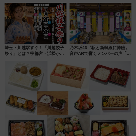
新登場！関西の駅構内などで7月
ル高知」が8月開業
中旬発売
埼玉・川越駅すぐ！「川越餃子
乃木坂46〝駅と新幹線に降臨〟
祭り」とは？宇都宮・浜松から
音声ARで響くメンバーの声「真
ご当地和牛まで全国の人気餃子
夏の全国ツアー2026」
を食べ比べ【7月25日・26日開
催】