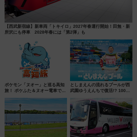
【西武新宿線】新車両「トキイロ」2027年春運行開始！田無・新
所沢にも停車 2028年春には「第2弾」も
ポケモン「ヌオー」と巡る高知
としまえんの流れるプールが西
旅！ ポケふた＆ヌオー電車で楽
武園ゆうえんちで復活!? 100周
しむ鉄道スタンプラリーで土佐
年記念企画＆「春日のうん○スラ
路の絶景と絶品グルメを満喫！
イダー」に注目 2026年夏は所
（7月18日スタート）
沢へ遊びに行こう