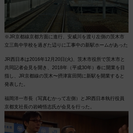
※JR京都線京都方面に進行、安威川を渡り左側の茨木市
立三島中学校を過ぎた辺りに工事中の新駅ホームがあった
JR西日本は2016年12月20日(火)、茨木市役所で茨木市と
共同記者会見を開き、2018年（平成30年）春に開業を目
指し、JR京都線の茨木〜摂津富田間に新駅を開業すると
発表した。
福岡洋一市長（写真むかって左側）とJR西日本執行役員
京都支社長の岩崎悟志氏が会見を行った。