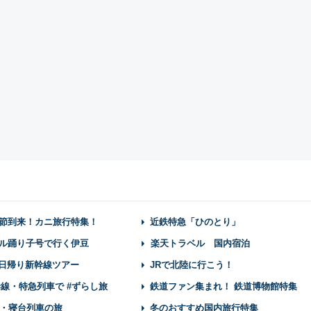
節到来！カニ旅行特集！
近鉄特急「ひのとり」
ル踊り子号で行く伊豆
楽天トラベル 国内宿泊
】日帰り新幹線ツアー
JRで北陸に行こう！
幹線・特急列車で #ずらし旅
鉄道ファン集まれ！ 鉄道博物館特集
・寝台列車の旅
冬のおすすめ国内旅行特集