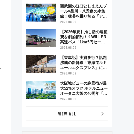
西武園のほぼとしまえんプ
ール×品川・八景島の水族
館！猛暑を乗り切る「アク
ティブパス」で夏休みをお
2026.08.09
得に楽しむ！
【2026年夏】推し活の遠征
費を劇的節約！？WILLER
高速バス「1km5円セー
ル」やワンコイン温泉の最
2026.08.09
強ルート 予約期間・対象
路線まとめ
【乗車記】実質夜行？話題
沸騰の新幹線「東海道ルミ
え
エールエクスプレス」に乗
車してみた 東京22時発、
2026.08.09
京都・新大阪に6時台着
見どころは岐阜羽島の素晴
大阪城ビューの絶景宿が最
らし過ぎる朝
大52%オフ!? ホテルニュー
オータニ大阪の40周年「夏
のタイムセール」で秋の関
2026.08.09
西旅を豪華にする方法（8
月20日まで！）
券
VIEW ALL