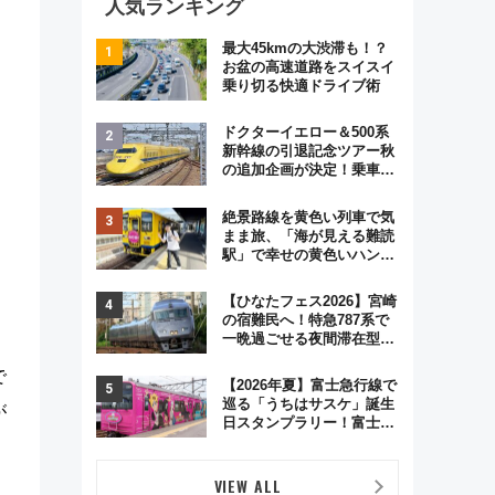
人気ランキング
最大45kmの大渋滞も！？
お盆の高速道路をスイスイ
乗り切る快適ドライブ術
ドクターイエロー＆500系
新幹線の引退記念ツアー秋
の追加企画が決定！乗車体
験やグッズ・ホテル情報ま
とめ
絶景路線を黄色い列車で気
まま旅、「海が見える難読
駅」で幸せの黄色いハンカ
チに願いを 「新・鉄道ひ
とり旅」279回目の舞台は
【ひなたフェス2026】宮崎
「島原鉄道」
の宿難民へ！特急787系で
一晩過ごせる夜間滞在型イ
ベント「スワローおひさ
で
ま」が救世主に？
【2026年夏】富士急行線で
巡る「うちはサスケ」誕生
が
日スタンプラリー！富士急
ハイランド限定グルメ＆グ
ッズ徹底ガイド
VIEW ALL