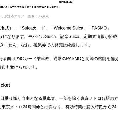
っぷ対応エリア 画像：JR東京
式）」「Suicaカード」「Welcome Suica」「PASMO」
ようになります。モバイルSuica、記念Suica、定期券情報が搭載
用できません。なお、磁気券での発売は継続します。
人旅行者向けのICカード乗車券。通常のPASMOと同等の機能を備
特典も受けられます。
cket
1日乗り降り自由となる乗車券。一部を除く東京メトロ各駅の
東京メトロ24時間券とは異なり、有効時間は購入時刻から24