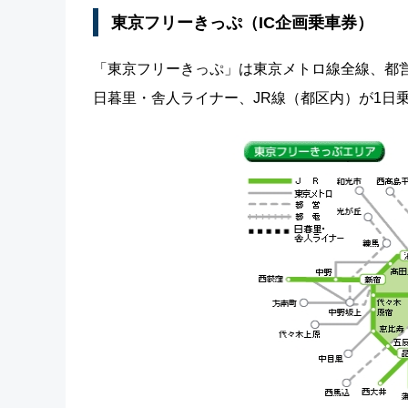
東京フリーきっぷ（IC企画乗車券）
「東京フリーきっぷ」は東京メトロ線全線、都
日暮里・舎人ライナー、JR線（都区内）が1日