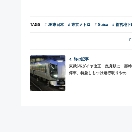
TAGS
# JR東日本
# 東京メトロ
# Suica
# 都営地下
「
前の記事
東武6/6ダイヤ改正 曳舟駅に一部
停車、特急しもつけ運行取りやめ