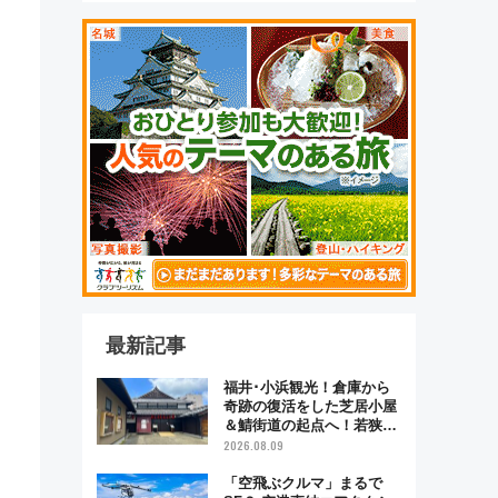
最新記事
福井･小浜観光！倉庫から
奇跡の復活をした芝居小屋
＆鯖街道の起点へ！若狭小
浜お魚センターでBBQ、老
2026.08.09
舗お酢店ソフトなど歴史＆
グルメ散歩
「空飛ぶクルマ」まるで