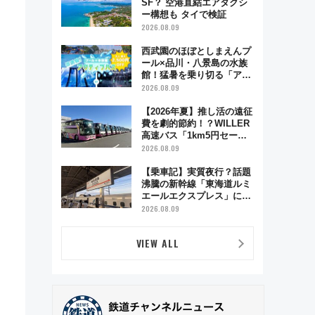
SF？ 空港直結エアタクシ
ー構想も タイで検証
2026.08.09
西武園のほぼとしまえんプ
ール×品川・八景島の水族
館！猛暑を乗り切る「アク
ティブパス」で夏休みをお
2026.08.09
得に楽しむ！
【2026年夏】推し活の遠征
費を劇的節約！？WILLER
高速バス「1km5円セー
ル」やワンコイン温泉の最
2026.08.09
強ルート 予約期間・対象
路線まとめ
【乗車記】実質夜行？話題
沸騰の新幹線「東海道ルミ
エールエクスプレス」に乗
車してみた 東京22時発、
2026.08.09
京都・新大阪に6時台着
見どころは岐阜羽島の素晴
VIEW ALL
らし過ぎる朝