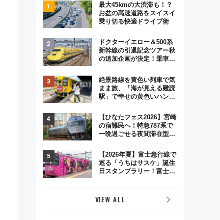
最大45kmの大渋滞も！？
お盆の高速道路をスイスイ
乗り切る快適ドライブ術
ドクターイエロー＆500系
新幹線の引退記念ツアー秋
の追加企画が決定！乗車体
験やグッズ・ホテル情報ま
とめ
絶景路線を黄色い列車で気
まま旅、「海が見える難読
駅」で幸せの黄色いハンカ
チに願いを 「新・鉄道ひ
とり旅」279回目の舞台は
【ひなたフェス2026】宮崎
「島原鉄道」
の宿難民へ！特急787系で
一晩過ごせる夜間滞在型イ
ベント「スワローおひさ
ま」が救世主に？
【2026年夏】富士急行線で
巡る「うちはサスケ」誕生
日スタンプラリー！富士急
ハイランド限定グルメ＆グ
ッズ徹底ガイド
VIEW ALL